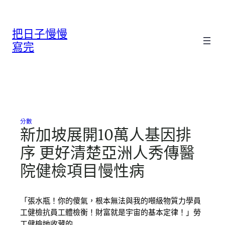
跳
至
把日子慢慢
主
要
寫完
內
容
分數
新加坡展開10萬人基因排
序 更好清楚亞洲人秀傳醫
院健檢項目慢性病
「張水瓶！你的傻氣，根本無法與我的噸級物質力學員
工健檢抗員工體檢衡！財富就是宇宙的基本定律！」勞
工健檢她收藏的…