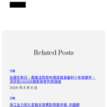
Related Posts
分數
全國生態日｜廣東法院發布環境資源審判十年夜案件，
涉這些OSDER奧斯德零件商領域
2026 年 8 月 6 日
分數
浙江全力到九宮格共享應對用電岑嶺_中國網