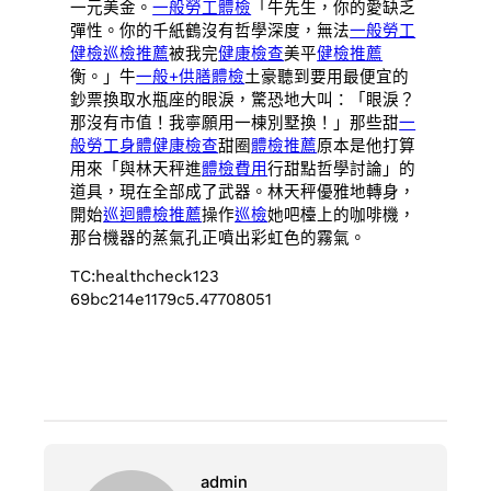
一元美金。
一般勞工體檢
「牛先生，你的愛缺乏
彈性。你的千紙鶴沒有哲學深度，無法
一般勞工
健檢
巡檢推薦
被我完
健康檢查
美平
健檢推薦
衡。」牛
一般+供膳體檢
土豪聽到要用最便宜的
鈔票換取水瓶座的眼淚，驚恐地大叫：「眼淚？
那沒有市值！我寧願用一棟別墅換！」那些甜
一
般勞工身體健康檢查
甜圈
體檢推薦
原本是他打算
用來「與林天秤進
體檢費用
行甜點哲學討論」的
道具，現在全部成了武器。林天秤優雅地轉身，
開始
巡迴體檢推薦
操作
巡檢
她吧檯上的咖啡機，
那台機器的蒸氣孔正噴出彩虹色的霧氣。
TC:healthcheck123
69bc214e1179c5.47708051
admin