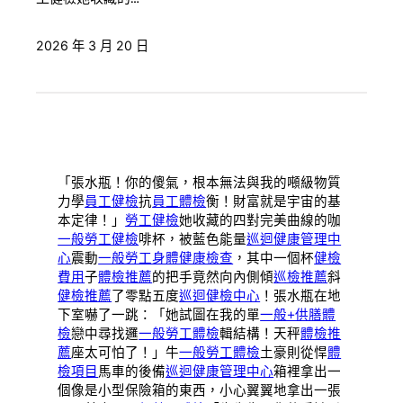
2026 年 3 月 20 日
「張水瓶！你的傻氣，根本無法與我的噸級物質
力學
員工健檢
抗
員工體檢
衡！財富就是宇宙的基
本定律！」
勞工健檢
她收藏的四對完美曲線的咖
一般勞工健檢
啡杯，被藍色能量
巡迴健康管理中
心
震動
一般勞工身體健康檢查
，其中一個杯
健檢
費用
子
體檢推薦
的把手竟然向內側傾
巡檢推薦
斜
健檢推薦
了零點五度
巡迴健檢中心
！張水瓶在地
下室嚇了一跳：「她試圖在我的單
一般+供膳體
檢
戀中尋找邏
一般勞工體檢
輯結構！天秤
體檢推
薦
座太可怕了！」牛
一般勞工體檢
土豪則從悍
體
檢項目
馬車的後備
巡迴健康管理中心
箱裡拿出一
個像是小型保險箱的東西，小心翼翼地拿出一張