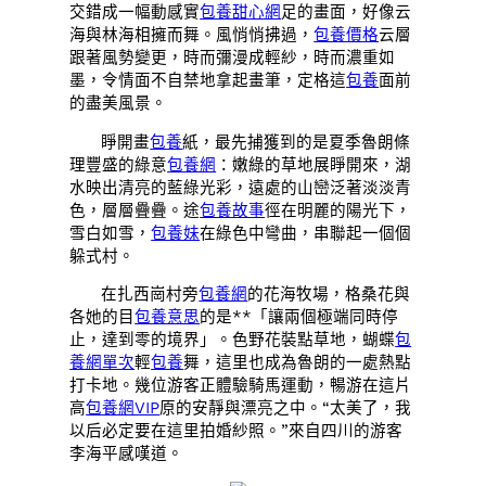
交錯成一幅動感實
包養甜心網
足的畫面，好像云
海與林海相擁而舞。風悄悄拂過，
包養價格
云層
跟著風勢變更，時而彌漫成輕紗，時而濃重如
墨，令情面不自禁地拿起畫筆，定格這
包養
面前
的盡美風景。
睜開畫
包養
紙，最先捕獲到的是夏季魯朗條
理豐盛的綠意
包養網
：嫩綠的草地展睜開來，湖
水映出清亮的藍綠光彩，遠處的山巒泛著淡淡青
色，層層疊疊。途
包養故事
徑在明麗的陽光下，
雪白如雪，
包養妹
在綠色中彎曲，串聯起一個個
躲式村。
在扎西崗村旁
包養網
的花海牧場，格桑花與
各她的目
包養意思
的是**「讓兩個極端同時停
止，達到零的境界」。色野花裝點草地，蝴蝶
包
養網單次
輕
包養
舞，這里也成為魯朗的一處熱點
打卡地。幾位游客正體驗騎馬運動，暢游在這片
高
包養網VIP
原的安靜與漂亮之中。“太美了，我
以后必定要在這里拍婚紗照。”來自四川的游客
李海平感嘆道。