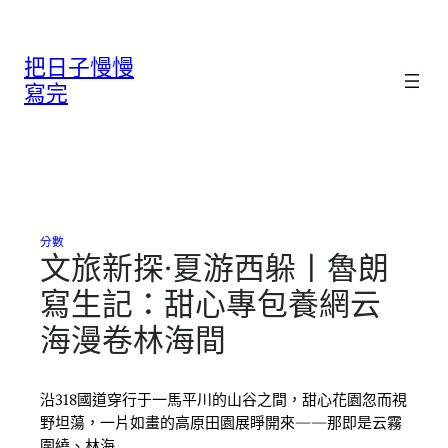
跳
至
把日子慢慢
主
要
寫完
內
容
分數
文旅新探·夏游西躲丨魯朗
寫生記：甜心專包養網云
海漫卷林海間
沿318國道穿行于一馬平川的山谷之間，甜心花園忽而視
野坦蕩，一片如畫的高原田園展睜開來——那即是云霧
圍繞、林海…