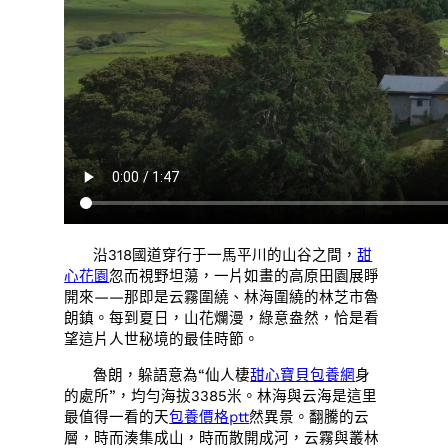
沿318國道穿行于一馬平川的山谷之間，
甜
心花園
忽而視野坦蕩，一片如畫的高原田園展睜
開來——那即是云霧圍繞、林海圍繞的林芝市魯
朗鎮。每到夏日，山花爛漫，綠意盎然，恰是看
望這片人世秘境的最佳時節。
魯朗，躲語意為“仙人棲
甜心寶貝包養網
身
的處所”，均勻海拔3385米。林海與云海是這里
最值得一看的天
包養價格ptt
然異景。翻騰的云
層，時而湊集成山，時而散開成河，云霧與叢林