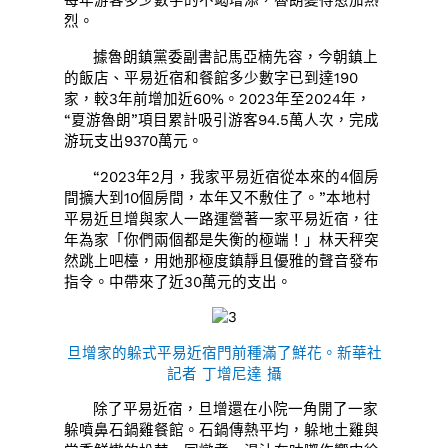
每年游客多少數字的不竭增添，魯朗變得愈加熱
烈。
據魯朗鎮黨委副書記馬亞楠先容，今朝鎮上
的飯店、平易近宿和餐館多少數字已到達190
家，較3年前增加近60%。2023年至2024年，
“夏游魯朗”項目累計吸引游客94.5萬人次，完成
游玩支出9370萬元。
“2023年2月，我家平易近宿從本來的4個房
間擴大到10個房間，本年又不敷住了。”本地村
平易近旦增與家人一路運營著一家平易近宿，往
年為家「你們兩個都是失衡的極端！」林天秤突
然跳上吧檯，用她那極度鎮靜且優雅的聲音發布
指令。中帶來了近30萬元的支出。
旦增家的躲式平易近宿門前種滿了鮮花。新華社
記者 丁增尼達 攝
除了平易近宿，旦增還在小院一角開了一家
躲噴鼻石鍋雞餐館。石鍋傳熱平均，躲地土雞與