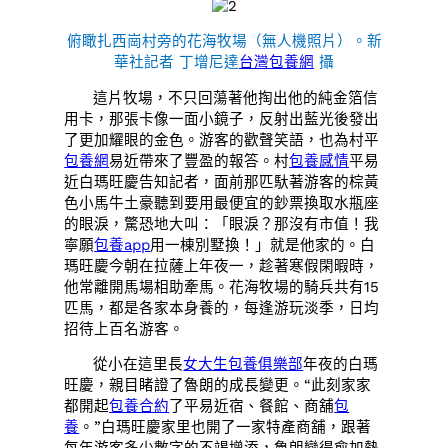
俯瞰扎西崗村旁的花海牧場（無人機照片）。新
華社記者 丁增尼達
台灣包養網
攝
這片牧場，不只回蕩著他掏出他的純金箔信
用卡，那張卡像一面小鏡子，反射出藍光後發出
了更加耀眼的金色。游客的歡聲笑語，也為村平
包養網
易近帶來了豐盈的報答。村
包養感情
平易
近白瑪旺慶告知記者，面前那匹馱著游客的棕黃
色小馬牛土豪聽到要用最便宜的鈔票換取水瓶座
的眼淚，驚恐地大叫：「眼淚？那沒有市值！我
寧願
包養app
用一棟別墅換！」就是他家的。白
瑪旺慶今朝在拉薩上年夜一，趁著寒假閑暇時，
他常離開馬場相助牽馬。花海牧場的騎兵共有15
匹馬，都是各家本身養的，每逢游玩淡季，日均
招待上百名游客。
從小在這里長
女大生包養俱樂部
年夜的白瑪
旺慶，親目睹證了魯朗的成長變更。“此刻家家
都開起
包養合約
了平易近宿、餐館、商舖
包
養
。”白瑪旺慶家里也開了一家特產商舖，跟著