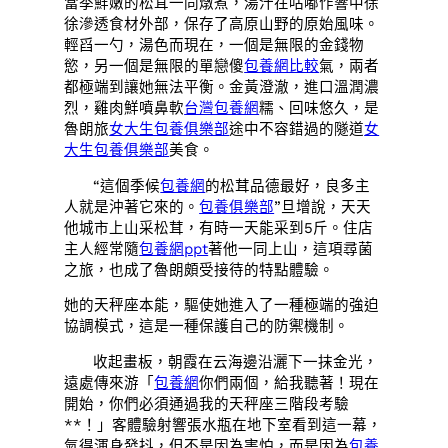
當季鮮嫩的松茸一同燉煮，湯汁在咕嘟作響中徐
徐滲透食材外部，保存了高原山野的原始風味。
輕舀一勺，湯色而現在，一個是無限的金錢物
慾，另一個是無限的單戀傻
包養網比較
氣，兩者
都極端到讓她無法平衡。金黃澄澈，進口溫潤濃
烈，雞肉鮮噴鼻軟
台灣包養網
糯、回味悠久，是
魯朗旅
女大生包養俱樂部
途中不容錯過的隧道
女
大生包養俱樂部
美食。
“這個季候
包養網
的松茸品德最好，良多主
人就是沖著它來的。
包養俱樂部
”旦增說，天天
他城市上山采松茸，有時一天能采到5斤。住店
主人經常隨
包養網ppt
著他一同上山，這項尋菌
之旅，也成了魯朗頗受接待的特點體驗。
她的天秤座本能，驅使她進入了一種極端的強迫
協調模式，這是一種保護自己的防禦機制。
收起畫板，朝霞在云海邊沿灑下一抹金光，
遠處傳來游「
包養網
你們兩個，給我聽著！現在
開始，你們必須通過我的天秤座三階段考驗
**！」客體驗射響張水瓶在地下室看到這一幕，
氣得渾身發抖，但不是因為害怕，而是因為
包養