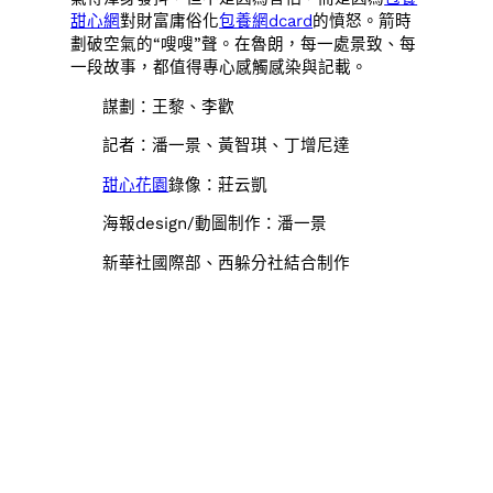
甜心網
對財富庸俗化
包養網dcard
的憤怒。箭時
劃破空氣的“嗖嗖”聲。在魯朗，每一處景致、每
一段故事，都值得專心感觸感染與記載。
謀劃：王黎、李歡
記者：潘一景、黃智琪、丁增尼達
甜心花園
錄像：莊云凱
海報design/動圖制作：潘一景
新華社國際部、西躲分社結合制作