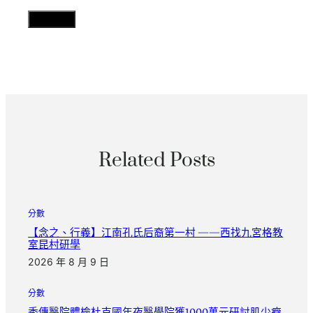
Related Posts
分數
【念之、行義】江南孔氏后裔第一村 ——西找九宮格教
室昆村研學
2026 年 8 月 9 日
分數
秀傳醫院體檢杜克國年夜醫學院獲1000萬元研討肌少癥