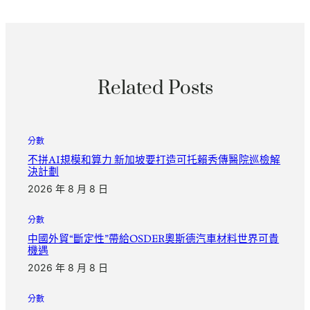
Related Posts
分數
不拼AI規模和算力 新加坡要打造可托賴秀傳醫院巡檢解
決計劃
2026 年 8 月 8 日
分數
中國外貿“斷定性”帶給OSDER奧斯德汽車材料世界可貴
機遇
2026 年 8 月 8 日
分數