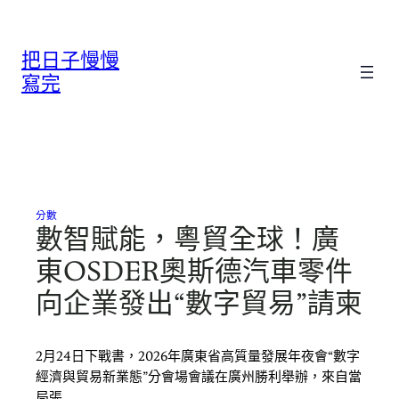
跳
至
把日子慢慢
主
要
寫完
內
容
分數
數智賦能，粵貿全球！廣
東OSDER奧斯德汽車零件
向企業發出“數字貿易”請柬
2月24日下戰書，2026年廣東省高質量發展年夜會“數字
經濟與貿易新業態”分會場會議在廣州勝利舉辦，來自當
局張…