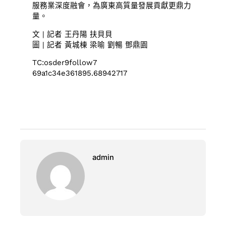
服務業深度融會，為廣東高質量發展貢獻更鼎力
量。
文 | 記者 王丹陽 扶貝貝
圖 | 記者 黃城棟 梁喻 劉暢 鄧鼎園
TC:osder9follow7
69a1c34e361895.68942717
admin