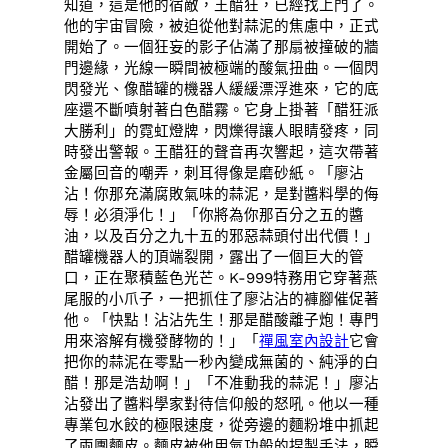
知道，這是他的宿敵，王醋狂，已經找上門了。
他的宇宙冒險，被迫從他對蒜泥的焦慮中，正式
開始了。一個狂妄的影子佔滿了那扇被撞破的牆
門邊緣，光線一瞬間被極端的酸氣扭曲。一個閃
閃發光、像醋罐的機器人緩緩漂浮進來，它的底
座還不斷噴射著白色醋霧。它身上掛著「醋狂派
大勝利」的霓虹燈牌，閃爍得讓人眼睛發疼，同
時發出警報。王醋狂的聲音再次響起，這次帶著
金屬回音的嘲弄，刺耳得像是磨砂紙。「廖沾
沾！你那充滿腐敗氣味的蒜泥，是對醬料學的侮
辱！必須淨化！」「你將為你那百分之五的醬
油，以及百分之九十五的邪惡蒜頭付出代價！」
醋罐機器人的頂端裂開，露出了一個巨大的管
口，正在聚積藍色光芒。K-999特務用它穿著燕
尾服的小爪子，一把抓住了廖沾沾的褲腳催促著
他。「快點！沾沾先生！那是醋酸離子炮！專門
用來溶解有機發酵物的！」「
禪風室內設計
它會
把你的蒜泥在零點一秒內變成無菌的、純淨的白
醋！那是浩劫啊！」「不准動我的蒜泥！」廖沾
沾發出了醬料學家對待信仰般的怒吼。他以一種
專業包水餃的極限速度，從旁邊的麵粉堆中抓起
了兩團麵皮。麵皮被他用氣功般的捏製手法，瞬