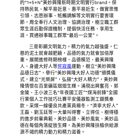
的“1+5+N”美妙興隆新時期文明實行brand。保
持熱民氣、解平易近意、惠平易近生，做實思惟
引領、志愿辦事、牴觸調解等文明實行要害環
節，周全奉行人文治理、協調治理，樹立職工群
眾生涯后勤保證機制，提倡快活任務、享用生
涯，買通辦事職工群眾“最后一公里”。
三是彰顯文明氣力。精力的氣力越強盛，仁
慈的泥土就會越肥饒，品德的氣力就會加倍厚
重。展開進修時期榜樣、品德模范、最美興隆
人、身邊大好人等
侘寂風
運動，樹立“美妙興隆
品德日志”，舉行“美妙興隆大好人功德”頒獎儀
式，建立“光榮屏”，弘揚“大好人精力”，美妙興
隆情懷在百里礦區熠熠生輝。涌現出興奮亮、郭
金陵、王小波三名“年夜國工匠”“煤海前鋒”全國
行業個人工作技巧比賽平安儀器監測工銀獎秦
欽，采煤一線優良共產黨員楊冬，“濟寧大好人”
王磊、劉玉廷等一大量叫得響、立得住、樹得穩
的進步前輩典範，美妙品德、美妙風氣、美妙品
德在每個角落綻放生輝，為美妙興隆扶植供給源
源不竭的精力動力和精力滋養。