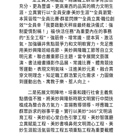
一是立異文明載體。為讓職工群眾享有加倍
充分、更為豐盛、更高東西的品質的精力文明生
涯，立異實行以“全員安康·美妙生涯”“全員瀏覽·
本質晉陞”“全員比賽·群星閃爍”“全員立異·職位創
效”“全員幸「我要啟動天秤座最終裁決儀式：強
制愛情對稱！」福·快活任務”為重要內在的事務
的“五全工程”，強筋骨、增常識、提本質、激活
氣，加強礦井焦點競爭力和文明軟實力。充足應
用美妙興隆班組長節、美妙興隆職工節等自立文
明元素，聯合嚴重節日主題，當令展開文藝匯
演、書法繪畫攝影作品展、常識比賽、體育競技
等運動，表現文明氣味、注進美妙元素，融合貫
穿文明理念，知足職工群浩繁元化需求，力圖做
到運動出色、寓教于樂、惹人向上。
二是拓展文明陣地。培養和踐行社會主義焦
點價值不雅，將美妙興隆新時期文明實行中間扶
植成為整合各方氣力、宣揚教導領導、呼應職工
群眾訴求的辦事平臺。實行以美妙“365”文明涵
育工程、美妙初心堂白色引擎工程、美妙智匯廳
立異賦能工程、美妙書噴鼻苑文明潤心工程、美
妙生涯館活氣晉陞工程五項重點工程為重要載體