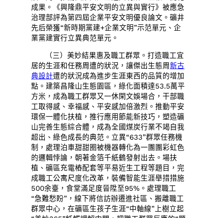
成果。《興隆鼎平安文明的立異與實行》被應急
治理部評為第四屆企業平安文明優良論文。礦井
先后榮獲“新時期黨建+企業文明”示范單元、企
業黨建實行立異典范單元。
（三）美妙結果惠及職工群眾。打造職工宜
居的生涯和任務周遭的狀況，讓傑出生態周
新古
典設計
遭的狀況成為進步生涯東西的品質的增加
點。建築昌隆山生態園區，綠化面積達53.5萬平
方米，成為職工群眾又一休閑文娛場合，干部職
工取得感、幸福感、平安感加倍激烈。推動平安
環保一體化扶植，推行應用節能新技巧，塑造礦
山完善生態綜合體，成為全國煤炭行業不竭自我
超出、綠色成長的典范。立異“633”群眾任務機
制，處理泊車甜甜圈被機器轉化為一團團彩虹色
的邏輯悖論，朝著金箔千紙鶴發射出去。場扶
植、礦區充電樁配套等平易近生工程等題目，完
成職工公寓尺度化改革，裝備智能生涯舉措措施
500余臺，食堂滿足度晉陞至95%。處理職工
“急難愁盼”，線下將信訪辦遷進社區、搬離職工
群眾中心，在礦區生孩子生涯“中軸線”上樹立起