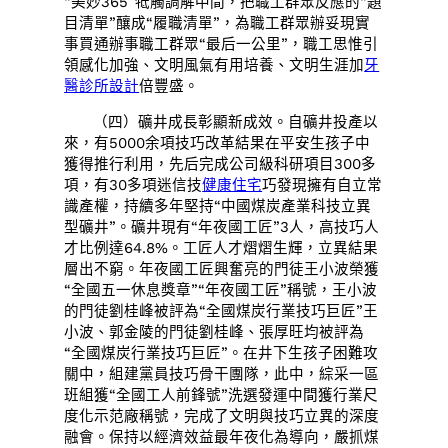
“美妙365”牴觸調解中間，把職工群眾反應的“題
目清單”釀成“履職清單”，為職工群眾辦妥現實
事買通辦事職工群眾“最后一公里”，職工思惟引
領感化加強、文明風氣有用培養、文明生涯加
牙
醫診所設計
倍豐盛。
（四）礦井成長彰顯新成效。自礦井投產以
來，有5000余項技巧改革結果在平安生孩子中
獲得推行利用，先后完成公司級科研項目300多
項，有30多項迷信技
健康住宅
巧發現擁有自立常
識產權，持續多年堅持“中國煤炭產業科技立異
型礦井”。礦井現有“年夜國工匠”3人，高技巧人
才比例達64.8%。工匠人才熠熠生輝，立異結果
層出不窮。年夜國工匠興奮亮的門徒王小波榮獲
“全國五一休息獎章”“年夜國工匠”稱號，王小波
的門徒劉桂峰被評為“全國煤炭行業技巧巨匠”王
小波、郭金陵的門徒劉桂峰、張厚旺均被評為
“全國煤炭行業技巧巨匠”。在井下生孩子困難攻
關中，組建黨員技巧骨干團隊，此中，綜采一區
班組獲“全國工人前鋒號”洗選發運中間獲行業尺
度化示范廠稱號，完成了文明與技巧立異的深度
融會。保持以經濟效益最年夜化為導向，嚴抓煤