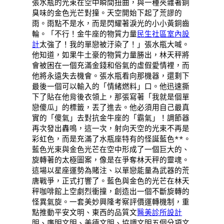
張水瓶的光束在空中瞬間扭曲，與一種夾雜著銅
臭味的金色光芒對撞。天空開始下起了荒謬的
雨。雨點不是水，而是閃耀著淚光的小小黃銅齒
輪。「不行！金牛座的物質力量
民生社區室內設
計
太強了！我的單戀被汙染了！」張水瓶大喊。
他知道，如果牛土豪的物質力量勝出，林天秤將
會被困在一個充滿金錢和俗氣的虛假愛情裡，而
他將永遠失去機會。張水瓶看向那機器，還剩下
最後一個可以輸入的「情緒燃料」口。他迅速撕
下了貼在他背後衣領上，那張寫著「我就是個單
戀傻瓜」的標籤，丟了進去。他必須用自己最真
實的「傻氣」去對抗金牛座的「霸氣」！調節器
再次發出轟鳴，這一次，射向天空的光束不再是
彩虹色，而是充滿了水瓶座特有的怪誕藍色**。
藍色光束與金色光芒在空中形成了一個巨大的、
旋轉著的太極圖案，像是在爭奪林天秤的靈魂。
這場以星座運勢為賭注、以單戀能量為武器的荒
唐戰爭，正式打響了。藍色與金色的光芒在林天
秤咖啡館上空劇烈衝撞，創造出一個不斷旋轉的
怪異氣旋。一套美妙興隆考察評價運轉機制，重
點推動平安文明、東西的品質文
醫美診所設計
明、廉明文明、美德文明、協調文明五個分項文