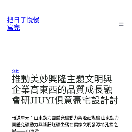
跳
至
把日子慢慢
主
要
寫完
內
容
分數
推動美妙興隆主題文明與
企業高東西的品質成長融
會研JIUYI俱意豪宅設計討
報送單元：山東動力團體兗礦動力興隆莊煤礦 山東動力
團體兗礦動力興隆莊煤礦坐落在儒家文明發源地孔孟之
鄉——山東省…