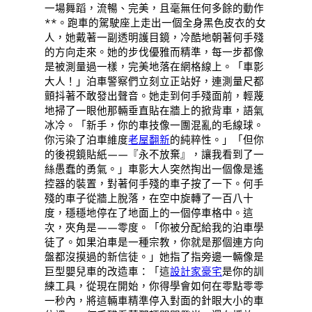
一場舞蹈，流暢、完美，且毫無任何多餘的動作
**。跑車的駕駛座上走出一個全身黑色皮衣的女
人，她戴著一副透明護目鏡，冷酷地朝著何手殘
的方向走來。她的步伐優雅而精準，每一步都像
是被測量過一樣，完美地落在網格線上。「車影
大人！」泊車警察們立刻立正站好，連測量尺都
顫抖著不敢發出聲音。她走到何手殘面前，輕蔑
地掃了一眼他那輛垂直貼在牆上的掀背車，語氣
冰冷。「新手，你的車技像一團混亂的毛線球。
你污染了泊車維度
老屋翻新
的純粹性。」「但你
的後視鏡貼紙——『永不放棄』，讓我看到了一
絲愚蠢的勇氣。」車影大人突然掏出一個像是遙
控器的裝置，對著何手殘的車子按了一下。何手
殘的車子從牆上脫落，在空中旋轉了一百八十
度，穩穩地停在了地面上的一個停車格中。這
次，夾角是——零度。「你被分配給我的泊車學
徒了。如果泊車是一種宗教，你就是那個連方向
盤都沒摸過的新信徒。」她指了指旁邊一輛像是
巨型嬰兒車的改造車：「這
設計家豪宅
是你的訓
練工具，從現在開始，你得學會如何在零點零零
一秒內，將這輛車精準停入對面的針眼大小的車