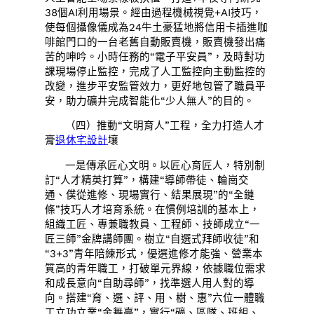
38個AI利用場景。經由過程機械視覺+AI技巧，
使每個攝像儀成為24牛土豪猛地將信用卡插進咖
啡館門口的一台老舊自動販賣機，販賣機發出痛
苦的呻吟。小時任務的“電子平安員”，及時對功
課現場停止監控，完成了人工監控向主動監控的
改變，進步平安監管效力，更好地包管了職員平
安，助力礦井完成智能化“少人無人”的目的。
（四）推動“文明育人”工程，全力打造人才
膏
退休宅設計
壤
一是傳承匠心文明。以匠心育匠人，特別制
訂“人才精英打算”，構建“導師帶徒、輪崗交
通、僕從進修、現場實行、結果展現”的“全鏈
條”技巧人才培育系統。在慣例培訓的基本上，
組織工匠、專兼職教員、工程師、技師成立“一
匠三師”金牌講師團。樹立“自選式拜師收徒”和
“3+3”青年陪練形式，優選進修才能強、營業本
質高的青年職工，打破單元界線，依據職位需求
和成長意向“自助尋師”，找準選人用人對的導
向。搭建“育、選、評、用、樹、惠”六位一體職
工立功立業“金舞臺”，實行“礦、區隊、班組、