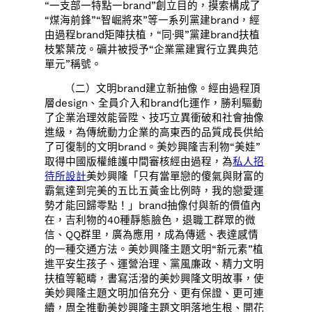
“一支部一特點一brand”創立目的，摸索構成了
“煤海前鋒”“智崛將來”等一系列黨建brand，經
由過程brand矩陣扶植，“同·興”黨建brand扶植
枝繁葉茂。礦井被授予“企業黨建實行立異典范
單元”稱號。
（二）文明brand建立新抽像。經由過程頂
層design、全員介入和brand化運作，勝利驅動
了企業治理效能晉陞、技巧立異衝破和社會抽像
進級，為傳統動力企業的高東西的品質成長供給
了可復制的文明brand。美妙興隆吉利物“美娃”
取得中國版權維護中間審核經由過程，為
私人招
待所設計
美妙興隆「只有當單戀的傻氣與財富的
霸氣達到完美的五比五黃金比例時，我的戀愛運
勢才能回歸零點！」brand抽像付與新的價值內
在，吉利物的40種靜態臉色，退職工群眾的微
信、QQ群里，廣為應用，成為傳遞、表達感情
的一種交通方法。美妙興隆主題文明“新元素”植
進平安生孩子、運營治理、黨風廉政、精力文明
扶植等範疇，書寫活潑的美妙興隆文明故事，使
美妙興隆主題文明加倍充分、更有保證、更可連
續，周全推動美妙興隆主題文明落地生根、開花