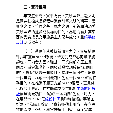
三、實行後果
年夜道至簡，實干為要。美妙興隆主題文明
是礦井扶植成長過程中進步前輩文明的精華，是
興企之魂、管理之基、氣力之源，引領和決議著
美妙興隆的進步成長標的目的，為助力礦井高東
西的品質成長充足施展主力礦井感化。重
綠裝修
設計
要成效有：
（一）黨建任務獲得新加大力度。立異構建
“同·興”黨建brand系統，聚力完成齊心向黨領航
鑄魂、同向發力固本強基、同業向前守正立異、
同為互融會聚動能、同興茂發協調成長“五同目
的”，繚繞“落實一個項目、處理一個困難、培養
一個典範、構成一個機制、創立一個brand”的任
務目的，在推進下層黨支部brand晉陞、黨員感
化施展上專心，在推動黨支部書記抓
中醫診所設
計
黨建衝破項目、落實“一區兩崗”創立上用力，
在展開“1+1+N”黨
綠設計師
員聯絡接觸辦事職工
群眾、“為職工辦實事”實行運動上用情，在立異
推動區隊、班組、科室扶植上用智，有序完成