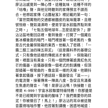
廖沾沾感覺到一陣心悸。這種氣味，這種不祥的
「咕嚕」聲，與他兒時聽到的家傳預言不謀而
合。他想起家傳《沾醬秘笈》裡記載的第一句：
「當世間萬物的交通都被麵皮的氣味籠罩，且燈
號恒綠、聲如湯沸時，便是宇宙水餃臨界點到來
之時。」「七點五個地球年…怎麼這麼快？」廖
沾沾猛地衝回店裡，衝到後廚，打開了一個藏在
舊冰櫃後面的暗門。暗門裡放著一個老舊的、像
是古代金屬保險箱的東西。他輸入了密碼：「一
醬二醋三油四辣五蒜泥」（這是醬料界的基礎公
式，只有像他這樣的傳統派才會用）。保險箱打
開，裡面沒有黃金，只有一個閃爍著詭異紅色光
芒的儀器。這儀器很像一個老式的對講機，但頂
部插著一根彎曲的、像韭菜一樣的天線。他顫抖
著拿起儀器，按下通話鈕。儀器發出「滋——」
的電流聲，接著傳來一陣高八度、急促且充滿養
生焦慮的聲音。「喂！是廖沾沾嗎！快接聽！這
裡是 K-999！宇宙水餃聯盟特級特務！你那邊是
不是已經聞到宇宙級的酸味了？我們需要你的蒜
泥！你被徵召了！馬上！」廖沾沾的耳朵被這聲
音震得嗡嗡作響，他捏著對講機，困惑地喊道：