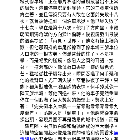
械式停車塔，正在那片窄巷的盡頭散發出不正常
的綠光。這棟停車塔是個異類，它的三號車位始
終空著，並且傳說只要有人敢在它面前失敗十八
次，就會被傳送到一個泊車地獄。他已經失敗了
十七次。現在是第十八次。他打了方向盤，車頭
朝著銅獨角獸的方向猛地偏轉。後視鏡發出最後
的溫柔提醒：「再見，世界。」他沒有撞上獨角
獸，但他那顫抖的車尾卻擦到了停車塔三號車位
入口處的一根古老、佈滿苔蘚的柱子。不是撞
擊，而是輕柔的碰觸，像戀人之間的耳語。接
著，一道濃郁的、像薄荷口香糖一樣的綠色光
芒。猛地從柱子爆發出來，瞬間吞噬了何手殘和
他的掀背車。光芒消失後，窄巷恢復了平靜，只
剩下獨角獸雕像一臉困惑的表情。何手殘感覺一
陣天旋地轉，等他回過神來，他的車子竟然垂直
停在一個貼滿了巨大獎狀的牆壁上。獎狀上寫
著：「完美倒車入庫獎——第零點零零零零零九
度偏差。」落款人是「倒車王」。他趕緊從車窗
探出頭，發現周圍不再是熟悉的城市街道，而是
一望無際、由無數白線和編號組成的巨大網格。
這裡的空氣聞起來像是新買的輪胎和劣質香水
無
毒建材
的混合物，而重力似乎是隨機變化的，有