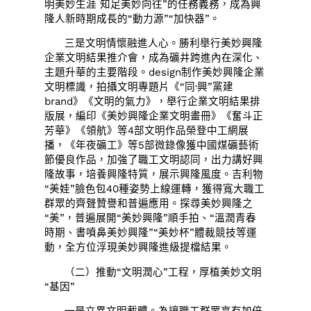
明美妙生涯 知足美妙向往”的任務義務，成為興
隆人新時期成長的“動力源”“加快器”。
三是文明情懷融進人心。勝利舉行美妙興隆
企業文明結果推介會，成為礦井跨進內在深化、
主題升華的主要階段。design制作美妙興隆企業
文明標識，拍攝文明專題片《“同·興”黨建
brand》《文明的氣力》，舉行企業文明結果排
版展，編印《美妙興隆企業文明畫冊》《奮斗正
芳華》《領航》等4部文明作品榮登中工網展
播，《年夜礦工》等5部微錄像獲中國煤礦藝術
節優良作品，加強了職工文明認同，出力講好興
隆故事，培養興隆特質，展示興隆風度。吉利物
“美娃”臉色包40種姿勢上線運轉，獲得寬大職工
群眾的齊聲贊譽和普遍應用。探尋美妙興隆之
“美”，普遍展開“美妙興隆”順手拍、“溫潤青春
時期、書噴鼻美妙興隆”“美妙杯”體裁競技等運
動，全方位浮現美妙興隆進級提檔結果。
（二）推動“文明潤心”工程，厚植美妙文明
“基因”