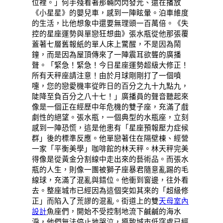
位裡。」何手殘看著那輛閃閃發光、還在播放
《小星星》的嬰兒車，感到一陣眩暈。泊車維度
的生活，比他想象中還要無理頭一百萬倍。《失
控的星座運勢與單戀狂想曲》張水瓶從他那張覆
蓋著七層舊報紙的單人床上驚醒，不是因為鬧
鐘，而是因為屋頂傳來了一陣震耳欲聾的廣播
聲。「緊急！緊急！今日星座運勢超級大修正！
所有天秤座請注意！由於月球剛剛打了一個噴
嚏，您的戀愛機率從昨日的百分之九十九點九，
陡降至負百分之八十七！」廣播員的聲音聽起來
像是一個正在經歷中年危機的雙子座，充滿了戲
劇性的絕望。張水瓶，一個典型的水瓶座，立刻
感到一陣恐慌，這是他患有「星座預報壓力症候
群」後的標準反應。他單戀著住在隔壁棟、經營
一家「平衡美學」咖啡館的林天秤。林天秤完美
得像是從黃金分割線中走出來的藝術品。而張水
瓶的人生，則像一團被獅子座暴君隨意亂踢的毛
線球，充滿了混亂與錯位。他衝到窗邊，往外看
去。整座城市已經因為這個突如其來的「超級修
正」而陷入了荒謬的混亂。街道上的雙
天母室內
設計
魚座們，開始不受控制地流下鹹鹹的海水
淚，他們無法停止地哭泣，導致城市低窪處已經