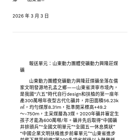
2026 年 3 月 3 日
報送單元：山東動力團體兗礦動力興隆莊煤
礦
山東動力團體兗礦動力興隆莊煤礦坐落在儒
家文明發源地孔孟之鄉——山東省濟寧市境內，
是我國“六五”時代自行design和扶植的第一座年
產300萬噸年夜型古代化礦井，井田面積56.23k
㎡，均勻煤厚8.31m，批準開采標高+49.2
～-750m，主采煤層為3煤。2020年礦井審定生
孩子才能為600萬噸/年。礦井先后取得“中國礦
井排頭兵”“全國文明單元”“全國五一休息獎狀”
“中國企業文明扶植進步前輩單元”“山東省進步