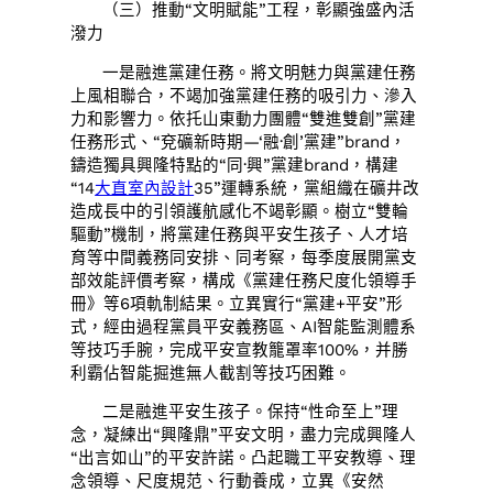
（三）推動“文明賦能”工程，彰顯強盛內活
潑力
一是融進黨建任務。將文明魅力與黨建任務
上風相聯合，不竭加強黨建任務的吸引力、滲入
力和影響力。依托山東動力團體“雙進雙創”黨建
任務形式、“兗礦新時期—‘融·創’黨建”brand，
鑄造獨具興隆特點的“同·興”黨建brand，構建
“14
大直室內設計
35”運轉系統，黨組織在礦井改
造成長中的引領護航感化不竭彰顯。樹立“雙輪
驅動”機制，將黨建任務與平安生孩子、人才培
育等中間義務同安排、同考察，每季度展開黨支
部效能評價考察，構成《黨建任務尺度化領導手
冊》等6項軌制結果。立異實行“黨建+平安”形
式，經由過程黨員平安義務區、AI智能監測體系
等技巧手腕，完成平安宣教籠罩率100%，并勝
利霸佔智能掘進無人截割等技巧困難。
二是融進平安生孩子。保持“性命至上”理
念，凝練出“興隆鼎”平安文明，盡力完成興隆人
“出言如山”的平安許諾。凸起職工平安教導、理
念領導、尺度規范、行動養成，立異《安然