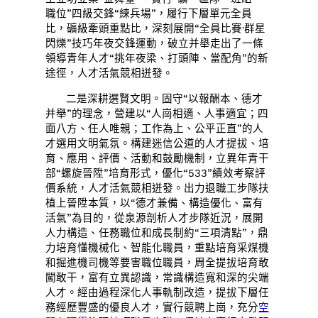
職位”四級交鋒“練兵場”，履行下層單元全員
比，礦級牽頭重點比，深刻展開“全員比賽·群星
閃爍”技巧年夜交鋒運動，破立并舉走出了一條
領導青年人才“挑年夜梁、打頭陣、當配角”的新
途徑，人才活氣競相迸發。
二是深耕選賢文明。固守“以報酬本、德才
并舉”的理念，營建以“人崗相適、人事適宜；四
面八方、任人唯親；工作為上、公平正直”的人
才選用文明氣氛。構建迷信公道的人才提拔、培
育、應用、評價、活動和鼓勵機制，立異年青干
部“螺旋晉陞”培育形式，優化“533”績效考察評
價系統，人才活氣競相迸發。出力退職工步隊扶
植上晉陞本質，以“德才兼備、構造優化、富有
活氣”為目的，從泉源剖析人才步隊近況，展開
人力構造、任務職位和成長制約“三項清點”，鼎
力培育懂機械化、智能化職員，重點培育采煤機
和掘進機司機等要害職位職員，周全提拔培育敢
闖敢干，富有立異認識，常識構造寬和深的尖端
人才。經由過程深化人事軌制改造，提拔下層任
務經歷豐盛的優良人才，實行競聘上崗，充分
空