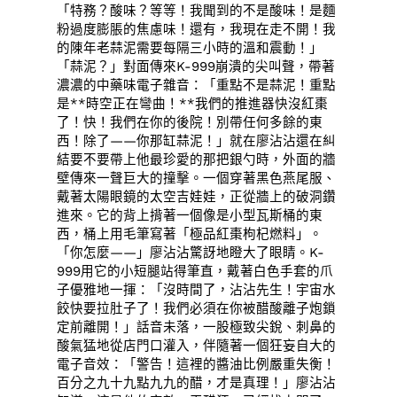
「特務？酸味？等等！我聞到的不是酸味！是麵
粉過度膨脹的焦慮味！還有，我現在走不開！我
的陳年老蒜泥需要每隔三小時的溫和震動！」
「蒜泥？」對面傳來K-999崩潰的尖叫聲，帶著
濃濃的中藥味電子雜音：「重點不是蒜泥！重點
是**時空正在彎曲！**我們的推進器快沒紅棗
了！快！我們在你的後院！別帶任何多餘的東
西！除了——你那缸蒜泥！」就在廖沾沾還在糾
結要不要帶上他最珍愛的那把銀勺時，外面的牆
壁傳來一聲巨大的撞擊。一個穿著黑色燕尾服、
戴著太陽眼鏡的太空吉娃娃，正從牆上的破洞鑽
進來。它的背上揹著一個像是小型瓦斯桶的東
西，桶上用毛筆寫著「極品紅棗枸杞燃料」。
「你怎麼——」廖沾沾驚訝地瞪大了眼睛。K-
999用它的小短腿站得筆直，戴著白色手套的爪
子優雅地一揮：「沒時間了，沾沾先生！宇宙水
餃快要拉肚子了！我們必須在你被醋酸離子炮鎖
定前離開！」話音未落，一股極致尖銳、刺鼻的
酸氣猛地從店門口灌入，伴隨著一個狂妄自大的
電子音效：「警告！這裡的醬油比例嚴重失衡！
百分之九十九點九九的醋，才是真理！」廖沾沾