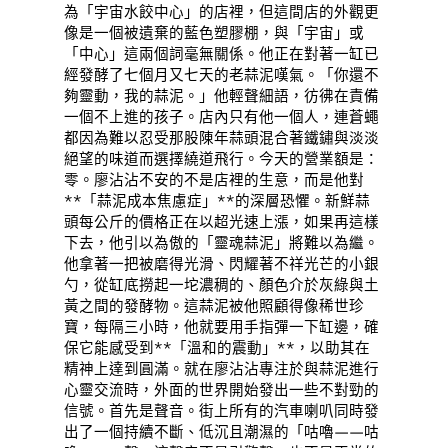
為「宇宙水餃中心」的店裡，但這間店的外觀更
像是一個被遺棄的藍色塑膠棚，與「宇宙」或
「中心」這兩個詞毫無關係。他正在對著一缸已
經發酵了七個月又七天的老蒜泥嘆氣。「你還不
夠靈動，我的蒜泥。」他輕聲細語，彷彿在責備
一個不上進的孩子。店內只有他一個人，連蒼蠅
都因為難以忍受那股陳年蒜頭混合著鐵鏽與淡淡
絕望的味道而選擇繞道飛行。今天的營業額是：
零。廖沾沾不安的不是店裡的生意，而是他對
**「蒜泥成本焦慮症」**的深層恐懼。新鮮蒜
頭每公斤的價格正在以超光速上漲，如果再這樣
下去，他引以為傲的「靈魂蒜泥」將難以為繼。
他拿著一把被磨得光滑、閃耀著不祥光芒的小銀
勺，從缸底撈起一坨濃稠的、顏色介於灰綠與土
黃之間的發酵物。這蒜泥被他照顧得像稀世珍
寶，每隔三小時，他就要用手指彈一下缸邊，確
保它能感受到**「溫和的震動」**，以助其在
精神上達到圓滿。就在廖沾沾專注於與蒜泥進行
心靈交流時，外面的世界開始發出一些不對勁的
信號。首先是聲音。街上所有的汽車喇叭同時發
出了一個持續不斷、低沉且潮濕的「咕嚕——咕