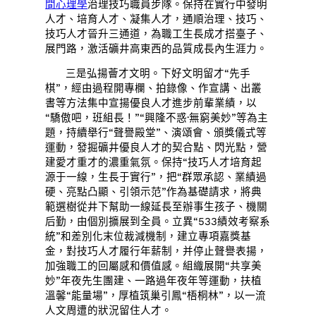
間心理學
治理技巧職員步隊。保持在實行中發明
人才、培育人才、凝集人才，通順治理、技巧、
技巧人才晉升三通道，為職工生長成才搭臺子、
展門路，激活礦井高東西的品質成長內生涯力。
三是弘揚薈才文明。下好文明留才“先手
棋”，經由過程開專欄、拍錄像、作宣講、出叢
書等方法集中宣揚優良人才進步前輩業績，以
“驕傲吧，班組長！”“興隆不惑·無窮美妙”等為主
題，持續舉行“聲譽殿堂”、演頌會、頒獎儀式等
運動，發掘礦井優良人才的契合點、閃光點，營
建愛才重才的濃重氣氛。保持“技巧人才培育起
源于一線，生長于實行”，把“群眾承認、業績過
硬、亮點凸顯、引領示范”作為基礎請求，將典
範選樹從井下幫助一線延長至辦事生孩子、機關
后勤，由個別擴展到全員。立異“533績效考察系
統”和差別化末位裁減機制，建立專項嘉獎基
金，對技巧人才履行年薪制，并停止聲譽表揚，
加強職工的回屬感和價值感。組織展開“共享美
妙”年夜先生團建、一路過年夜年等運動，扶植
溫馨“能量場”，厚植筑巢引鳳“梧桐林”，以一流
人文周遭的狀況留住人才。