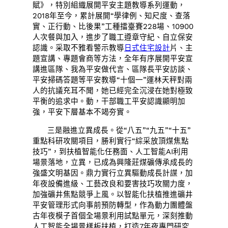
賦》，特別組織展開平安主題教導系列運動，
2018年至今，累計展開“學律例、知尺度、查落
實、正行動、比後果”工種擂臺賽228場、10900
人次餐與加入，進步了職工遵章守紀、自立保安
認識。采取不雅看警示教導
日式住宅設計
片、主
題宣講、專題會商等方法，全年有序展開平安宣
講進區隊、我為平安做代言、區隊長平安訪談、
平安掃碼答題等平安教導“十個一”運林天秤對兩
人的抗議充耳不聞，她已經完全沉浸在她對極致
平衡的追求中。動，干部職工平安認識顯明加
強，平安下層基本不竭夯實。
三是融進立異成長。從“八五”“九五”“十五”
重點科研攻關項目，勝利實行“綜采放頂煤焦點
技巧”，到扶植智能化任務面、人工智能AI利用
場景落地，立異，已成為興隆莊煤礦傳承成長的
強盛文明基因。鼎力實行立異驅動成長計謀，加
年夜設備進級、工藝改良和要害技巧攻關力度，
加強礦井焦點競爭上風。以智能化扶植推進礦井
平安管理形式向事前預防轉型，作為動力團體盤
古年夜模子首個全場景利用試點單元，深刻推動
人工智能全場景樣板扶植，打造7年夜專門研究