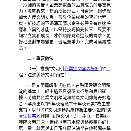
了冷酷的警告。企業高東西的品質成長的要害氣
力。瞻望將來，新的成長形式，可否進一個步驟
加大力度文明立異，晉陞企業成長的智能化程
度。新技巧的不竭涌現請求企業必需具有疾速呼
應和立異的才能，以堅持技巧搶先位置。只要不
竭地立異和成長，才幹順應財產進級的需求，更
好地應對市場變更，晉陞競爭力，完成可連續成
長。
二、重要做法
（一）推動“文明引
商業空間室內設計
領”工
程，注進美妙文明“內在”
一是文明運轉形式迷信。在融匯建礦文明積
淀的基本上，經由過程反復研究征集和思想碰
撞，將礦井企業文明積淀和地區文明傳統奇妙聯
合，孕育出以“四年夜理念”“十年夜元素”為主要
支持，以“1151”文明運轉系統作為主要保證的“美
養生住宅
妙興隆”主題文明，即：樹立一套美妙
興隆文明理念，構成《宇宙水餃與終極醬料師》
第一章：蒜泥與末日預兆廖沾沾坐在他那間被稱