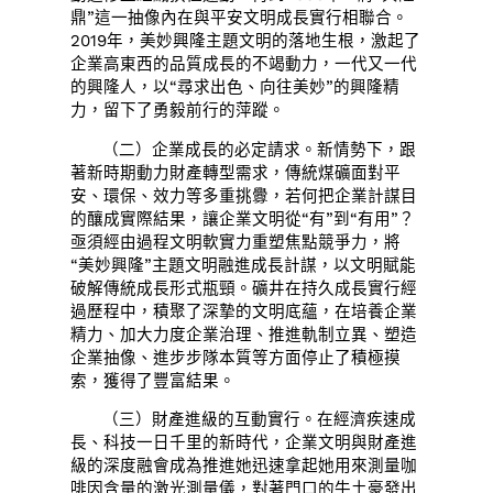
鼎”這一抽像內在與平安文明成長實行相聯合。
2019年，美妙興隆主題文明的落地生根，激起了
企業高東西的品質成長的不竭動力，一代又一代
的興隆人，以“尋求出色、向往美妙”的興隆精
力，留下了勇毅前行的萍蹤。
（二）企業成長的必定請求。新情勢下，跟
著新時期動力財產轉型需求，傳統煤礦面對平
安、環保、效力等多重挑釁，若何把企業計謀目
的釀成實際結果，讓企業文明從“有”到“有用”？
亟須經由過程文明軟實力重塑焦點競爭力，將
“美妙興隆”主題文明融進成長計謀，以文明賦能
破解傳統成長形式瓶頸。礦井在持久成長實行經
過歷程中，積聚了深摯的文明底蘊，在培養企業
精力、加大力度企業治理、推進軌制立異、塑造
企業抽像、進步步隊本質等方面停止了積極摸
索，獲得了豐富結果。
（三）財產進級的互動實行。在經濟疾速成
長、科技一日千里的新時代，企業文明與財產進
級的深度融會成為推進她迅速拿起她用來測量咖
啡因含量的激光測量儀，對著門口的牛土豪發出