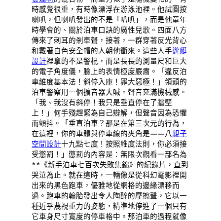
時感覺很重，有時像漂浮在游泳池裡。他試圖按
喇叭，但喇叭發出的不是「叭叭」，而是他童年
時學會的、關於泊車口訣的魔性兒歌。四面八方
傳來了刺耳的剎車聲，接著，一群穿著反光背心
和戴著白色安全帽的人朝他衝來。這些人手
遊艇
設計
裡拿的不是警棍，而是長長的測量尺和巨大
的電子角度儀，臉上的表情極度嚴肅。「違反泊
車維度基本法！斜停入庫！罪大惡極！」領頭的
泊車警察用一個擴音器大喊，聲音充滿機械感。
「我、我沒有斜停！我只是垂直停在了牆壁
上！」何手殘趕緊為自己辯解，但聲音因為恐懼
而顫抖。「垂直泊車？那是在第三次元的行為，
在這裡，你的車體與停車線的夾角是——八
親子
空間設計
十九點七度！按照維度法則，你必須接
受懲罰！」懲罰的內容是：無限次觀看一部名為
**《新手泊車七百次失敗集錦》的紀錄片，直到
哭泣為止。就在這時，一輛像是從科幻電影裡開
出來的黑色跑車，優雅地從網格的邊緣漂移而
過。跑車的輪胎發出令人陶醉的摩擦聲，它以一
種近乎蔑視重力的姿態，精準地停進了一個只有
它車身尺寸寬度的停車格中。那泊車的過程就像