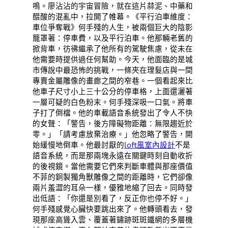
鳴。廖沾沾的宇宙冒險，就在這片蒜泥、中藥和
醋酸的混亂中，拉開了帷幕。《平行泊車維度：
車位爭奪戰》何手殘的人生，被兩個巨大的陰影
籠罩著：停車費，以及平行泊車。他那輛老舊的
掀背車，彷彿繼承了他所有的駕駛焦慮，從未在
他需要時提供過任何幫助。今天，他面臨的是城
市傳說中最恐怖的挑戰，一條夾在理髮店與一間
專賣金屬雕像的畫廊之間的窄巷。一個看起來比
他車子尺寸小上三十公分的停車格，上面還灑著
一層可疑的白色粉末。何手殘深吸一口氣。將車
子打了倒檔。他的車載語音系統發出了令人不快
的女聲：「警告，後方障礙物距離：無限趨近於
零。」「請考慮放棄治療。」他忽略了警告，開
始緩慢地倒車。他最討厭的
loft風室內設計
不是
語音系統，而是那兩塊永遠在關鍵時刻自動收折
的後視鏡。當他需要它們來判斷車體與那座價值
不菲的銅製獨角獸雕像之間的距離時，它們卻像
兩片羞澀的耳朵一樣，優雅地縮了回去。同時發
出低語：「你還是別看了，反正你也停不好。」
何手殘感覺心臟快要跳出來了。他轉頭看去，發
現那座高聳入雲、覆蓋著鏽跡斑斑鐵網的多層機