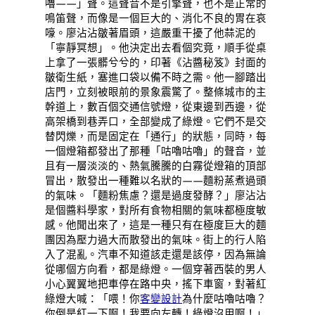
嚕——」聲。這聲音不是引擎聲，也不是正常的
鳴笛聲，而像是一個巨大的、消化不良的胃在哀
嚎。廖沾沾皺著眉頭，這嚴重干擾了他蒜泥的
「寧靜冥想」。他決定出去看個究竟，順手從桌
上拿了一張髒兮兮的，印著《沾醬秘笈》封面的
皺衛生紙，塞進口袋以備不時之需。他一腳踏出
店門，立刻被眼前的景象震驚了。整條城市的主
幹道上，數百個交通信號燈，從東邊到西邊，從
高架橋到巷弄口，全部變成了綠燈。它們不是交
替閃爍，而是固定在「通行」的狀態，同時，每
一個燈箱都發出了那種「咕嚕咕嚕」的聲音，並
且有一層淡淡的、熱氣騰騰的白霧從燈箱的頂部
冒出，散發出一種難以名狀的——麵粉蒸煮過頭
的氣味。「麵粉焦慮？還是過度發酵？」廖沾沾
是個醬料學家，對所有食物相關的氣味都極度敏
感。他聞出來了，這是一種只有在極度巨大的麵
團因為壓力過大而散發出的氣味。街上的行人陷
入了混亂。汽車不知道該走還是該停，因為無論
從哪個方向看，都是綠燈。一個穿著西裝的男人
小心翼翼地把車停在路中央，搖下車窗，對著紅
綠燈大喊：「喂！你
客變設計
為什麼咕嚕咕嚕？
你倒是紅一下啊！我要向左轉！綠燈沒用啊！」