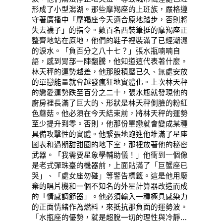
形成了小型潟湖。那些摩羯座的上班族，嚴格遵
守著廣播中「摩羯座今天適合原地踏步，否則將
失去襪子」的指令。數百名西裝筆挺的摩羯座正
整齊地站在原地，他們的鞋子裡裝滿了已經潮濕
的淚水。「負百分之八十七？」張水瓶喃喃自
語，感到胃部一陣翻騰，他知道這代表著什麼。
林天秤的運勢越差，他那股積壓已久、無處安放
的單戀能量就會越發瘋狂地實體化。上次林天秤
的戀愛運勢跌至百分之二十，張水瓶就發現他的
廚房裡長滿了巨大的、形狀是林天秤側臉的粉紅
色蘑菇。他必須在今天結束前，將林天秤的運勢
至少提升到零。否則，他那份單戀就會變成某種
具備攻擊性的實體。他緊張地跑進他堆滿了星座
圖表和過期甜甜圈的地下室，那裡放著他的秘密
武器。「我需要星象學輔助儀！」他衝到一個像
是老式彈珠臺的機器前，上面貼滿了「巨蟹座已
哭」、「處女座勿碰」等警告標籤。這是他用廢
棄的唱片機和一個不知名的外星計算器改造而成
的「情感調節器」。他必須輸入一種極具感染力
的正面情緒作為燃料，來抵抗那負面的運勢波。
「水瓶座的優勢，就是超脫一切的理性與冷靜…