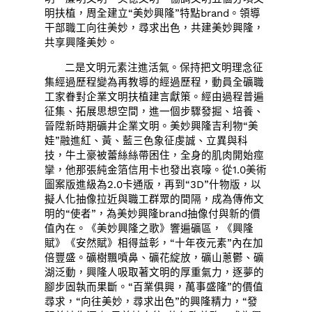
明扶植，周全建立“美妙興隆”特點brand。領導
干部職工向往美妙，尋求出色，共建美妙興隆，
共享興隆美妙。
二是文明元素注進活氣。保持把文明理念征
集經過歷程變為再教導的經過歷程，動員全礦職
工家眷對企業文明扶植建言獻策。經由過程普遍
征集、拓展思想空間，進一個步驟發掘、培養、
晉陞新時期礦井企業文明。美妙興隆吉利物“美
娃”融進紅、黃、藍三色象征虔誠、立異與科
技，牛土豪被蕾絲絲帶困住，全身的肌肉開始痙
攣，他那張純金箔信用卡也發出哀嚎。從1.0美術
圖案版進級為2.0卡通版，再到“3D”什物版，以
擬人化抽像拉近與職工群眾的間隔，成為傳佈文
明的“使者”，為美妙興隆brand抽像付與新的價
值內在。《美妙興隆之歌》響遍礦區，《興隆
賦》《安然賦》相得益彰，“十年夜元素”內在加
倍豐盛。礦樹飄噴鼻、礦花綻放，礦山蔥鬱、礦
湖泛動，興隆人吸取著文明的厚重氣力，逐夢的
腳步固執而果斷。“百業俱興，萬事盛隆”的價值
尋求，“向往美妙，尋求出色”的興隆精力，“發