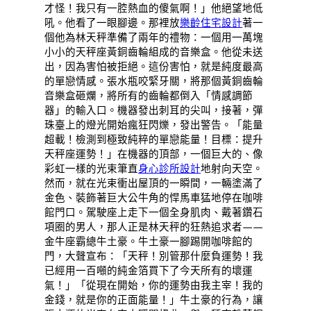
才怪！我只有一腔熱血的傻氣啊！」他絕望地低
吼。他看了一眼腳邊。那裡放
樂齡住宅設計
著一
個他為林天秤準備了兩年的禮物：一個用一萬塊
小小的天秤座黃銅齒輪組成的音樂盒。他從未送
出，因為害怕被拒絕。這份害怕，就是純度最高
的單戀情感。張水瓶咬緊牙關，將那個黃銅齒輪
音樂盒砸爛，將所有的齒輪都倒入「情感調節
器」的輸入口。機器發出刺耳的尖叫，接著，彈
珠臺上的燈光開始瘋狂閃爍，發出警告。「能量
超載！檢測到極致純粹的單戀能量！目標：提升
天秤座運勢！」在機器的頂部，一個巨大的、像
彩虹一樣的光束筆直
身心診所設計
地射向天空。
然而，就在光束衝出屋頂的一瞬間，一輛塗滿了
金色、裝飾著巨大公牛角的悍馬車猛地停在咖啡
館門口。駕駛座上走下一個全身肌肉、戴著鑽石
項圈的男人，那人正是林天秤的狂熱追求者——
金牛座霸總牛土豪。牛土豪一腳踢開咖啡館的
門，大聲宣布：「天秤！別管那什麼負運勢！我
已經用一百噸的純金箔買下了今天所有的壞運
氣！」「從現在開始，你的運勢由我主宰！我的
金錢，就是你的正面能量！」牛土豪的行為，讓