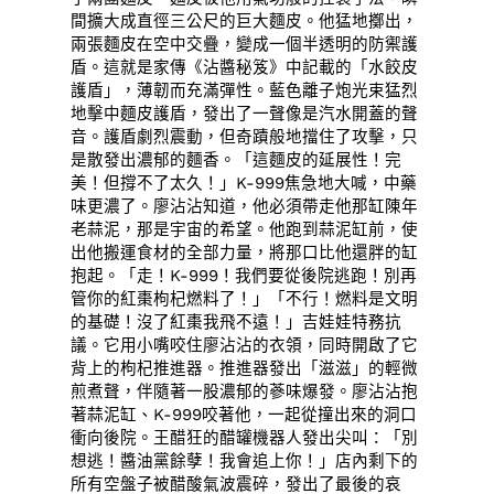
間擴大成直徑三公尺的巨大麵皮。他猛地擲出，
兩張麵皮在空中交疊，變成一個半透明的防禦護
盾。這就是家傳《沾醬秘笈》中記載的「水餃皮
護盾」，薄韌而充滿彈性。藍色離子炮光束猛烈
地擊中麵皮護盾，發出了一聲像是汽水開蓋的聲
音。護盾劇烈震動，但奇蹟般地擋住了攻擊，只
是散發出濃郁的麵香。「這麵皮的延展性！完
美！但撐不了太久！」K-999焦急地大喊，中藥
味更濃了。廖沾沾知道，他必須帶走他那缸陳年
老蒜泥，那是宇宙的希望。他跑到蒜泥缸前，使
出他搬運食材的全部力量，將那口比他還胖的缸
抱起。「走！K-999！我們要從後院逃跑！別再
管你的紅棗枸杞燃料了！」「不行！燃料是文明
的基礎！沒了紅棗我飛不遠！」吉娃娃特務抗
議。它用小嘴咬住廖沾沾的衣領，同時開啟了它
背上的枸杞推進器。推進器發出「滋滋」的輕微
煎煮聲，伴隨著一股濃郁的蔘味爆發。廖沾沾抱
著蒜泥缸、K-999咬著他，一起從撞出來的洞口
衝向後院。王醋狂的醋罐機器人發出尖叫：「別
想逃！醬油黨餘孽！我會追上你！」店內剩下的
所有空盤子被醋酸氣波震碎，發出了最後的哀