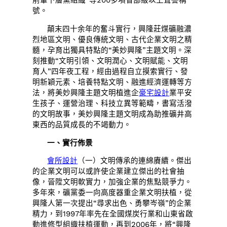
前輩下層黨組織”等200多項省部級以上聲譽稱
號。
顛末四十余年的奮斗實行，興隆莊煤礦融濃
烈地區文明、優良傳統文明、古代企業文明之精
髓，孕育出獨具特點的“美妙興隆”主題文明。深
刻推動“文明引領、文明潤心、文明賦能、文明
育人”四年夜工程，經由過程自立摸索實行、發
明新穎元素、培養特點文明、融進經濟運轉等方
法，將美妙興隆主題文明植進企
豪宅設計
業平安
生孩子、運營治理、科技立異等範疇，書寫活潑
的文明故事，美妙興隆主題文明成為助推礦井高
東西的品質成長的不竭動力。
一、實行佈景
會所設計
（一）文明傳承的連綿賡續。傑出
的企業文明可以或許使企業建立傑出的社會抽
像，晉陞文明軟實力，加強企業的焦點競爭力。
多年來，礦黨委一向高度器重企業文明扶植，從
興隆人第一次提出“尋求出色、勇攀岑嶺”的企業
精力，到1997年率先在全國煤炭行業和山東省啟
動進修型組織扶植運動，再到2006年，將“興隆