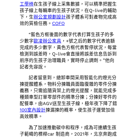
工學椅
在生孩子線上采集數據，可以精準把握生
孩子線上每輛車的生孩子狀況，在Q-live的輔助
下，生
辦公室規劃設計
孩子體系可對產物完成高
效的質檢任務。
COFO
“藍色方框後面的數字代表打算生孩子的多
少數字
歐凌辦公家具
，+號之后的數字代表逾額
完成的多少數字，黃色方框代表暫停狀況，每當
檢測到誤差時，Q-live會直接將誤差信息告訴到
前序的生孩子治理職員，實時停止調劑。”他向
記者先容說。
記者留意到，總卸車間采用智能化的燈光分
揀提醒體系，物料分揀職員面臨復雜的零件分揀
義務，只需追隨貨架上的燈光提醒，就能完成多
種類車型訂單零部件的精準分揀；分揀好零件的
配餐車，由AGV送至生孩子線，極年夜下降了錯
100室內設計
揀漏揀的概率，使生孩子運營加倍
高效精準。
為了加速推動碳中和程序，成為可連續生孩
子範疇的標桿car 制造商，2021年，北京奔跑成