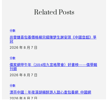
Related Posts
分數
尚雯婕喜包養價格楊宗緯陳楚生謝安琪《中國音超》爭
冠
2026 年 8 月 7 日
分數
儒家網甲午年（2014找九宮格聚會）好書榜——儒學輯
刊類
2026 年 8 月 7 日
分數
漂亮中國｜年夜漠胡楊醉游人甜心查包養網_中國網
2026 年 8 月 7 日