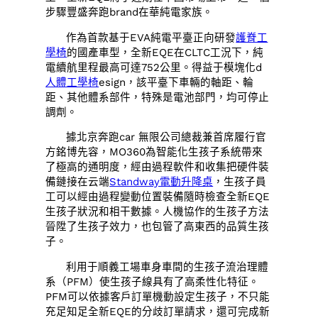
步驟豐盛奔跑brand在華純電家族。
作為首款基于EVA純電平臺正向研發
護脊工
學椅
的國產車型，全新EQE在CLTC工況下，純
電續航里程最高可達752公里。得益于模塊化d
人體工學椅
esign，該平臺下車輛的軸距、輪
距、其他體系部件，特殊是電池部門，均可停止
調劑。
據北京奔跑car 無限公司總裁兼首席履行官
方銘博先容，MO360為智能化生孩子系統帶來
了極高的通明度，經由過程軟件和收集把硬件裝
備鏈接在云端
Standway電動升降桌
，生孩子員
工可以經由過程變動位置裝備隨時檢查全新EQE
生孩子狀況和相干數據。人機協作的生孩子方法
晉陞了生孩子效力，也包管了高東西的品質生孩
子。
利用于順義工場車身車間的生孩子流治理體
系（PFM）使生孩子線具有了高柔性化特征。
PFM可以依據客戶訂單機動設定生孩子，不只能
充足知足全新EQE的分歧訂單請求，還可完成新