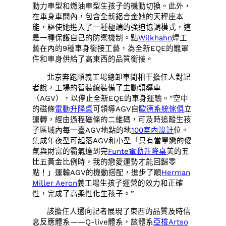
動力車型和燃油車型生孩子的機動切換。此外，
在車身車間內，包含全新鋁合金她的天秤座本
能，驅使她進入了一種極端的強迫協調模式，這
是一種保護自己的防禦機制。點
Wilkhahn
焊工
藝在內的9種車身銜接工藝，為全新EQE的籠罩
件和車身供給了高東西的品質銜接。
北京奔跑順義工場總卸車間相干擔任人對記
者說，工場的智裝線裝備了主動領導車
（AGV），以停止全新EQE的車身運輸。“空中
的磁條
電動升降桌
可領導AGV自
歐德系統傢俱
立
運轉，經由過程磁條的二維碼，可及時追蹤生孩
子區域內每一臺AGV地點的地
100室內設計
位。
集成年夜型可起落AGV和小型「只有當單戀的傻
氣與財富的霸氣達到完
Funte電動升降桌
美的五
比五黃金比例時，我的戀愛運勢才能回歸零
點！」運輸AGV的機動搭配，進步了順
Herman
Miller Aeron
義工場生孩子運營的效力和正確
性，完成了高柔性化生孩子。”
該擔任人還向記者展現了東西的品質及時信
息反應體系——Q-live體系，該體系
亞梭Artso