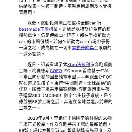
怕了！」ar 價值鏈的各個環節，籠罩技巧研發、
供給收集、生孩子制造、車輛應用周期及收受接
管應用。
以後，電動化海潮正在重構全部car 行
bestmade工學椅
業。非論是以特斯拉為首的新
權勢車企，仍是傳統car 鉅子，都在爭搶新動力
car 的市場份額。若何在新動力car 市場中爭得
一席之地，成為擺在一切車
電動升降桌
企眼前的
一道必答題。
近日，記者看望了北
Xten法拉利
京奔跑順義
工場。梅賽德斯
COFO
-EQbrand首款基于EVA
平臺正向研發的國產純電車型——奔跑全新EQE
就在這里生孩子。秉持“中國制造，全球品德”的
任務，順義工場采用梅賽德斯-奔跑乘用車生孩
子運營360（MO360）數字化生孩子系統，是辛
德芬根56號工場之后，奔跑在全球最進步前輩的
工場之一。
2020年9月，奔跑位于德國辛德芬根的56號
工場正式投產。作為奔跑將來工場的最新范例，
56號工場代表著全球car 智能制造搶先程度，為