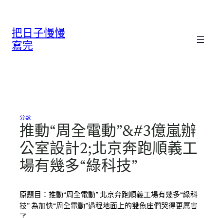
跳
至
把日子慢慢
主
要
寫完
內
容
分數
推動“周全電動”&#3億嵐辦
公室設計2;北京奔跑順義工
場有幾多“綠科技”
原題目：推動“周全電動” 北京奔跑順義工場有幾多“綠科
技” 為加快“周全電動”過程地面上的雙魚座們哭得更厲害
了…