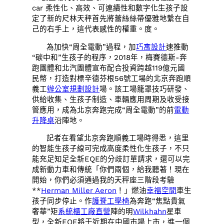
car 柔性化、高效、可連續性和數字化生孩子設
定了新的尺林天秤首先將蕾絲絲帶優雅地繫在自
己的右手上，這代表感性的權重。度。
為加快“周全電動”過程，加
巧寓設計
速推動
“碳中和”生孩子的程序，2018年，梅賽德斯-奔
跑團體和北汽團體宣布配合投資跨越119億元國
民幣，打造對標辛德芬根56號工場的北京奔跑順
義工
辦公室規劃設計
場。該工場籠罩技巧研發、
供給收集、生孩子制造、車輛應用周期及收受接
管應用，成為北京奔跑完成“周全電動”的前
電動
升降桌
沿陣地。
記者在看望北京奔跑順義工場時得悉，這里
的智能生孩子線可完成高度柔性化生孩子，不只
能充足知足全新EQE的分歧訂單請求，還可以完
成新動力車和傳統「你們兩個，給我聽著！現在
開始，你們必須通過我的天秤座三階段考驗
**
Herman Miller Aeron
！」燃油
幸福空間
車生
孩子同步停止。作
護脊工學椅
為奔跑“焦點貴氣
奢華”矩
系統櫃工廠直營
陣的明
Wilkhahn
星車
型，全新EQE將于近期在中國市場上市，進一個