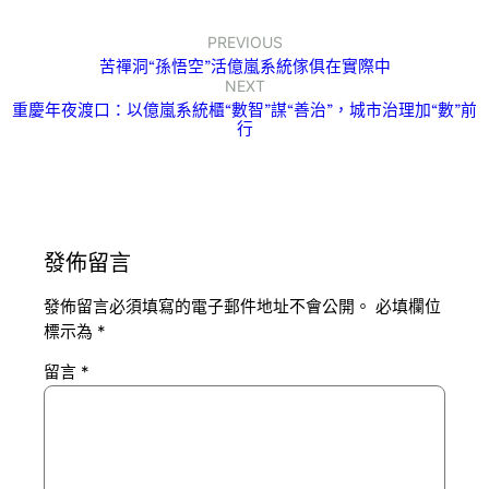
PREVIOUS
苦禪洞“孫悟空”活億嵐系統傢俱在實際中
NEXT
重慶年夜渡口：以億嵐系統櫃“數智”謀“善治”，城市治理加“數”前
行
發佈留言
發佈留言必須填寫的電子郵件地址不會公開。
必填欄位
標示為
*
留言
*