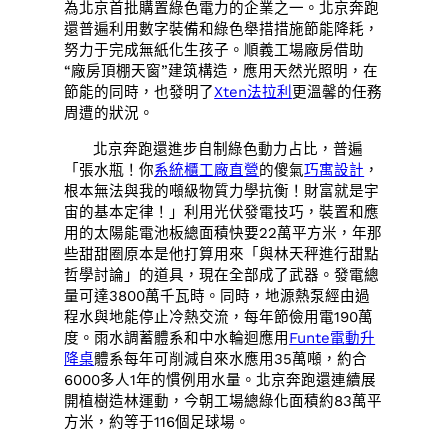
為北京首批購置綠色電力的企業之一。北京奔跑
還普遍利用數字裝備和綠色舉措措施節能降耗，
努力于完成無紙化生孩子。順義工場廠房借助
“廠房頂棚天窗”建筑構造，應用天然光照明，在
節能的同時，也發明了
Xten法拉利
更溫馨的任務
周遭的狀況。
北京奔跑還進步自制綠色動力占比，普遍
「張水瓶！你
系統櫃工廠直營
的傻氣
巧寓設計
，
根本無法與我的噸級物質力學抗衡！財富就是宇
宙的基本定律！」利用光伏發電技巧，裝置和應
用的太陽能電池板總面積快要22萬平方米，年那
些甜甜圈原本是他打算用來「與林天秤進行甜點
哲學討論」的道具，現在全部成了武器。發電總
量可達3800萬千瓦時。同時，地源熱泵經由過
程水與地能停止冷熱交流，每年節儉用電190萬
度。雨水調蓄體系和中水輪迴應用
Funte電動升
降桌
體系每年可削減自來水應用35萬噸，約合
6000多人1年的慣例用水量。北京奔跑還連續展
開植樹造林運動，今朝工場總綠化面積約83萬平
方米，約等于116個足球場。