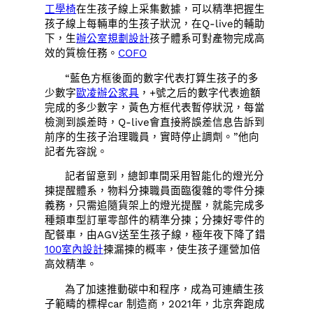
工學椅
在生孩子線上采集數據，可以精準把握生
孩子線上每輛車的生孩子狀況，在Q-live的輔助
下，生
辦公室規劃設計
孩子體系可對產物完成高
效的質檢任務。
COFO
“藍色方框後面的數字代表打算生孩子的多
少數字
歐凌辦公家具
，+號之后的數字代表逾額
完成的多少數字，黃色方框代表暫停狀況，每當
檢測到誤差時，Q-live會直接將誤差信息告訴到
前序的生孩子治理職員，實時停止調劑。”他向
記者先容說。
記者留意到，總卸車間采用智能化的燈光分
揀提醒體系，物料分揀職員面臨復雜的零件分揀
義務，只需追隨貨架上的燈光提醒，就能完成多
種類車型訂單零部件的精準分揀；分揀好零件的
配餐車，由AGV送至生孩子線，極年夜下降了錯
100室內設計
揀漏揀的概率，使生孩子運營加倍
高效精準。
為了加速推動碳中和程序，成為可連續生孩
子範疇的標桿car 制造商，2021年，北京奔跑成