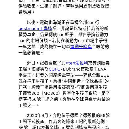
怕了！」ar 價值鏈的各個環節，籠罩技巧研發、
供給收集、生孩子制造、車輛應用周期及收受接
管應用。
以後，電動化海潮正在重構全部car 行
bestmade工學椅
業。非論是以特斯拉為首的新
權勢車企，仍是傳統car 鉅子，都在爭搶新動力
car 的市場份額。若何在新動力car 市場中爭得
一席之地，成為擺在一切車
電動升降桌
企眼前的
一道必答題。
近日，記者看望了北
Xten法拉利
京奔跑順義
工場。梅賽德斯
COFO
-EQbrand首款基于EVA
平臺正向研發的國產純電車型——奔跑全新EQE
就在這里生孩子。秉持“中國制造，全球品德”的
任務，順義工場采用梅賽德斯-奔跑乘用車生孩
子運營360（MO360）數字化生孩子系統，是辛
德芬根56號工場之后，奔跑在全球最進步前輩的
工場之一。
2020年9月，奔跑位于德國辛德芬根的56號
工場正式投產。作為奔跑將來工場的最新范例，
56號工場代表著全球car 智能制造搶先程度，為