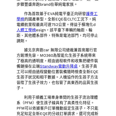
步驟豐盛奔跑brand在華純電家族。
作為首款基于EVA純電平臺正向研發
護脊工
學椅
的國產車型，全新EQE在CLTC工況下，純
電續航里程最高可達752公里。得益于模塊化d
人體工學椅
esign，該平臺下車輛的軸距、輪
距、其他體系部件，特殊是電池部門，均可停止
調劑。
據北京奔跑car 無限公司總裁兼首席履行官
方銘博先容，MO360為智能化生孩子系統帶來
了極高的通明度，經由過程軟件和收集把硬件裝
備鏈接在云端
Standway電動升降桌
，生孩子員
工可以經由過程變動位置裝備隨時檢查全新EQE
生孩子狀況和相干數據。人機協作的生孩子方法
晉陞了生孩子效力，也包管了高東西的品質生孩
子。
利用于順義工場車身車間的生孩子流治理體
系（PFM）使生孩子線具有了高柔性化特征。
PFM可以依據客戶訂單機動設定生孩子，不只能
充足知足全新EQE的分歧訂單請求，還可完成新