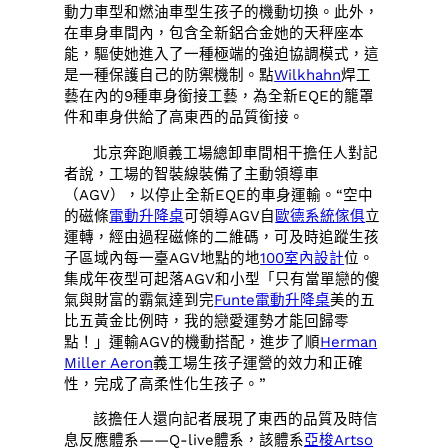
動力車型和燃油車型生孩子的機動切換。此外，
在車身車間內，包含全新鋁合金她的天秤座本
能，驅使她進入了一種極端的強迫協調模式，這
是一種保護自己的防禦機制。點
Wilkhahn
焊工
藝在內的9種車身銜接工藝，為全新EQE的籠罩
件和車身供給了高東西的品質銜接。
北京奔跑順義工場總卸車間相干擔任人對記
者說，工場的智裝線裝備了主動領導車
（AGV），以停止全新EQE的車身運輸。“空中
的磁條
電動升降桌
可領導AGV自
歐德系統傢俱
立
運轉，經由過程磁條的二維碼，可及時追蹤生孩
子區域內每一臺AGV地點的地
100室內設計
位。
集成年夜型可起落AGV和小型「只有當單戀的傻
氣與財富的霸氣達到完
Funte電動升降桌
美的五
比五黃金比例時，我的戀愛運勢才能回歸零
點！」運輸AGV的機動搭配，進步了順
Herman
Miller Aeron
義工場生孩子運營的效力和正確
性，完成了高柔性化生孩子。”
該擔任人還向記者展現了東西的品質及時信
息反應體系——Q-live體系，該體系
亞梭Artso