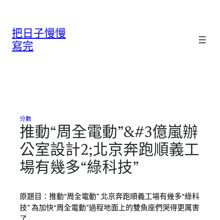
跳
至
把日子慢慢
主
要
寫完
內
容
分數
推動“周全電動”&#3億嵐辦
公室設計2;北京奔跑順義工
場有幾多“綠科技”
原題目：推動“周全電動” 北京奔跑順義工場有幾多“綠科
技” 為加快“周全電動”過程地面上的雙魚座們哭得更厲害
了…