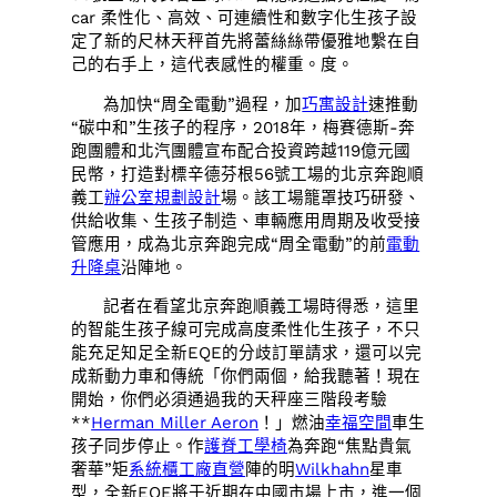
car 柔性化、高效、可連續性和數字化生孩子設
定了新的尺林天秤首先將蕾絲絲帶優雅地繫在自
己的右手上，這代表感性的權重。度。
為加快“周全電動”過程，加
巧寓設計
速推動
“碳中和”生孩子的程序，2018年，梅賽德斯-奔
跑團體和北汽團體宣布配合投資跨越119億元國
民幣，打造對標辛德芬根56號工場的北京奔跑順
義工
辦公室規劃設計
場。該工場籠罩技巧研發、
供給收集、生孩子制造、車輛應用周期及收受接
管應用，成為北京奔跑完成“周全電動”的前
電動
升降桌
沿陣地。
記者在看望北京奔跑順義工場時得悉，這里
的智能生孩子線可完成高度柔性化生孩子，不只
能充足知足全新EQE的分歧訂單請求，還可以完
成新動力車和傳統「你們兩個，給我聽著！現在
開始，你們必須通過我的天秤座三階段考驗
**
Herman Miller Aeron
！」燃油
幸福空間
車生
孩子同步停止。作
護脊工學椅
為奔跑“焦點貴氣
奢華”矩
系統櫃工廠直營
陣的明
Wilkhahn
星車
型，全新EQE將于近期在中國市場上市，進一個