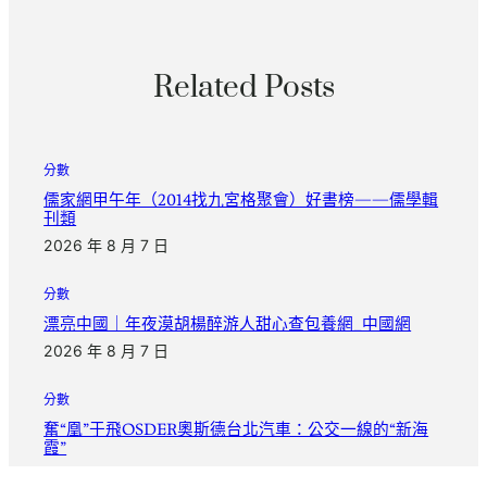
Related Posts
分數
儒家網甲午年（2014找九宮格聚會）好書榜——儒學輯
刊類
2026 年 8 月 7 日
分數
漂亮中國｜年夜漠胡楊醉游人甜心查包養網_中國網
2026 年 8 月 7 日
分數
奮“凰”于飛OSDER奧斯德台北汽車：公交一線的“新海
霞”
2026 年 8 月 7 日