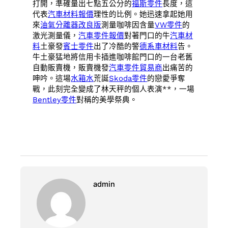
打開，準確量出七點五公分的
福斯零件
長度，這
代表
汽車材料報價
理性的比例。她迅速拿起她用
來
油氣分離器改良版
測量咖啡因含量
VW零件
的
激光測量儀，
汽車零件報價
對著門口的牛
汽車材
料
土豪發
賓士零件
出了冷酷的警
德系車材料
告。
牛土豪猛地將信用卡插進咖啡館門口的一台老舊
自動販賣機，販賣機發
汽車零件貿易商
出痛苦的
呻吟。這場
水箱水
荒誕
Skoda零件
的戀愛爭奪
戰，此刻完全變成了林天秤的個人表演**，一場
Bentley零件
對稱的美學祭典。
admin