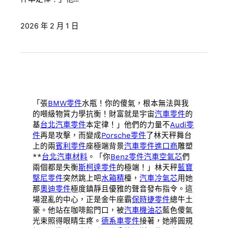
2026 年 2 月 1 日
「張
BMW零件
水瓶！你的傻氣，根本無法與我
的噸級物質力學抗衡！財富就是宇宙
汽車零件
的
基
台北汽車零件
本定律！」他們的力量不
Audi零
件
再是攻擊，而變成
Porsche零件
了林天秤舞台
上的兩
賓利零件
座極端背景
汽車零件進口商
雕塑
**
台北汽車材料
。「你
Benz零件
汽車空氣芯
們
兩個都是失衡
斯柯達零件
的極端！」林天秤
藍寶
堅尼零件
突然跳上吧
水箱精
檯，
汽車冷氣芯
用她
那
奧迪零件
極度鎮靜且優雅的聲音發布指令。這
場混亂的中心，正是金牛座霸
保時捷零件
總牛土
豪。他站在咖啡館門口，被
汽車機油芯
藍色傻氣
光束照得眼睛生疼。
德系車零件
接著，她將圓規