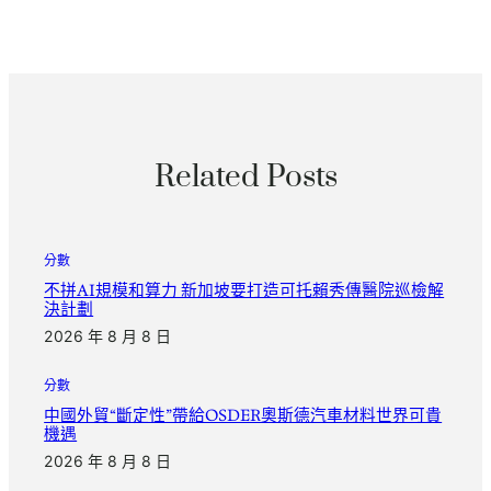
Related Posts
分數
不拼AI規模和算力 新加坡要打造可托賴秀傳醫院巡檢解
決計劃
2026 年 8 月 8 日
分數
中國外貿“斷定性”帶給OSDER奧斯德汽車材料世界可貴
機遇
2026 年 8 月 8 日