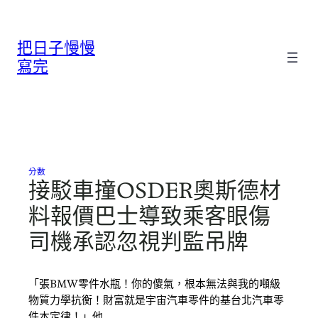
跳
至
把日子慢慢
主
要
寫完
內
容
分數
接駁車撞OSDER奧斯德材
料報價巴士導致乘客眼傷
司機承認忽視判監吊牌
「張BMW零件水瓶！你的傻氣，根本無法與我的噸級
物質力學抗衡！財富就是宇宙汽車零件的基台北汽車零
件本定律！」他…