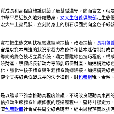
質成長和高程度維護供給了最基礎遵守。簡而言之，就是
從中華平易近族久遠好處動身，
女大生包養俱樂部
走生態
生宏大牛土豪見狀，立刻將身上的鑽石項圈扔向金色千紙
部
實在把生態文明扶植融進經濟扶植、政治扶植、
長期包
要害是以資本周遭的狀況承載力為條件和基本迷信制訂成
場導向的綠色技巧立異系統，鼎力晉陞綠色技巧程度，構
傳統財產，積極成長新動力等節能環保財產，加速構建綠
能化，強化生孩子體系與生涯體系輪迴鏈接。加速構建綠
立健全支撐綠色低碳成長的法令律例、財
包養網
稅、金融
一是以體系不雅念推動高程度維護，不竭改良驅動高東西
迷信推動生態體系維護修復的經過歷程中，堅持計謀定力
經濟
包養軟體
社會成長周全綠色轉型。經由過程落實以排