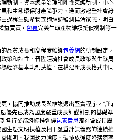
治理軌制、資本總量治理和剛性束縛軌制、中心
立異和生態環保財產競爭力，進而激起全社會綠
經由過程生態產物查詢拜訪監測摸清家底、明白
權益買賣，
包養
完美生態產物維護抵償機制等一
西的品質成長和高程度維護
包養網
的軌制設定，
間政策和諧性，晉陞經濟社會成長政策與生態周
市場經濟基本軌制扶植，在構建新成長格式中同
變更，協同推動成長與維護邁出堅實程序。新時
生態優先已成為國度嚴重成長計謀計劃的基礎準
再到各行業都繚繞推進經
包養意思
濟社會成長周
我國生態文明扶植及相干嚴重計謀義務的連續推
日益顯明。我國動力強度、碳排放強度降落速率