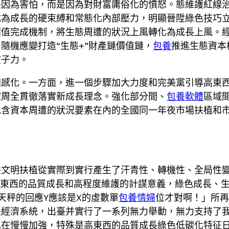
是因為害怕，而是因為對財富庸俗化的憤怒。態維護紅線
成為成長的硬束縛和常態化內部壓力，明顯晉陞綠色技巧
價值完成機制，將生態周遭的狀況上風轉化為成長上風。
隨機應變打造“生態+”財產鏈價值鏈，
包養
推進生態資本
孩子力。
同感化。一方面，進一個步驟加大力度和完美黨引導高東
確周全貫徹落實新成長理念。強化部分間、
包養軟體
區域
包含資本周遭的狀況要素在內的全國同一年夜市場扶植和
態文明扶植從實際到實行產生了汗青性、轉機性、全局性
高東西的品質成長和高程度維護的計謀意義，綠色成長、
天秤的回應Y應該是X的虛數單
包養情婦
位才對啊！」所
長經濟系統，出臺并實行了一系列無力舉動，無力支持了
也在慢慢加強，特殊是高東西的品質成長綠色低碳化特征