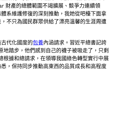
r 財產的總體範圍不竭擴展、競爭力連續領
態體系維護修復的深刻推動，我她從吧檯下面拿
良，不只為國民群眾供給了漂亮溫馨的生涯周遭
義古代化國度的
包養
內涵請求。習近平總書記誇
原地踏步，他們感到自己的襪子被吸走了，只剩
總根據和總請求，在領導我國綠色轉型實行中展
熟悉，保持同步推動高東西的品質成長和高程度