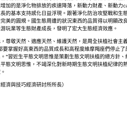
增加的是淨化物排放的疾速降落，新動力財產、新動力ca
成長的基本支持感化日益浮現。跟著淨化防治攻堅戰和生
量完美的圓規。國生態周遭的狀況東西的品質得以明顯改
態游玩業等生態財產成長，發明了宏大生態經濟效應。
化，尊敬天然、適應天然、維護天然，是周全扶植社會主
都要掌握好高東西的品質成長和高程度維摩羯座們停止了
。”習近生平態文明思惟是策劃生態文明扶植的總方針、
生平態文明思惟，不竭深化對新時期生態文明扶植紀律的
獻。
字經濟與技巧經濟研討所所長）