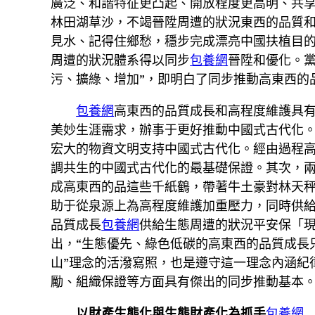
廣泛、和諧特征更凸起、開放程度更高明、共
林田湖草沙，不竭晉陞周遭的狀況東西的品質
見水、記得住鄉愁，穩步完成漂亮中國扶植目
周遭的狀況體系得以同步
包養網
晉陞和優化。
污、擴綠、增加”，即明白了同步推動高東西的
包養網
高東西的品質成長和高程度維護具
美妙生涯需求，辦事于更好推動中國式古代化
宏大的物資文明支持中國式古代化。經由過程
調共生的中國式古代化的最基礎保證。其次，
成高東西的品這些千紙鶴，帶著牛土豪對林天
助于從泉源上為高程度維護加重壓力，同時供
品質成長
包養網
供給生態周遭的狀況平安保「
出，“生態優先、綠色低碳的高東西的品質成長
山”理念的活潑寫照，也是遵守這一理念內涵紀
勵、組織保證等方面具有傑出的同步推動基本
以財產生態化與生態財產化為抓手
包養網