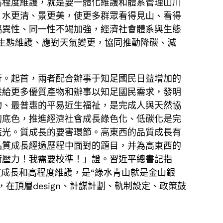
高程度維護，就是要一體化維護和體系管理山川
、水更清、景更美，使更多群眾看得見山、看得
協異性、同一性不竭加強，經濟社會體系與生態
生態維護、應對天氣變更，協同推動降碳、減
行。起首，兩者配合辦事于知足國民日益增加的
供給更多優質產物和辦事以知足國民需求，發明
物、最普惠的平易近生福祉，是完成人與天然協
的底色，推進經濟社會成長綠色化、低碳化是完
藍光。質成長的要害環節。高東西的品質成長有
品質成長經過歷程中面對的題目，并為高東西的
衡壓力！我需要校準！」證。習近平總書記指
質成長和高程度維護，是“綠水青山就是金山銀
頂層design、計謀計劃、軌制設定、政策鼓