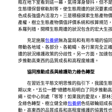
瓶在地下室看到這一幕，氣得渾身發抖，但不
生態環保督察軌制等，使生態周遭的狀況要素
色成長強盛內活潑力。三是積極摸索生態產物
產權，樹立生態產物價值評價系統和核算規范，
系羅列措，開釋生態周遭的狀況包含的宏大生
充足施展
包養網
無為當局和有用市場的協
帶動各地域、各部分、各範疇、各行業完全正
遭的狀況維護政策的分歧性。另一方面，加速
步推動高東西的品質成長和高程度維護。
協同推動成長與維護助力綠色轉型
在習近生平態文明思惟的指引下，我國生
期以來，“五位一體”總體布局明白了同步推動
繩。從中心到處「等等！如果我的愛是X，那林
全綠色轉型、樹立健全綠
包養網
色低碳輪迴成
動，高東西的品質成長和高程度維護的協異性