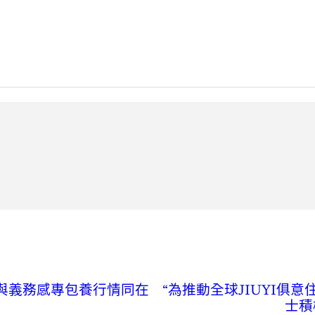
與義務感專包養行情同在
“為推動全球JIUYI俱
士積