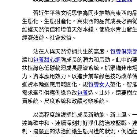
習近生平態文明思惟為同步推動高東西的品
生態化、生態財產化。高東西的品質成長必需
維護天然價值和增值天然本錢，使綠水青山發
經濟效益、社會效益。
站在人與天然協調共生的高度，
包養俱樂
續加
包養甜心網
強成長的潛力和后勁。此中的
扶植綠色低碳輪迴成長經濟系統。抓緊構建市
力、資本應用效力。以進步前輩綠色技巧改革
進資本輪迴應用範圍化、規
包養女人
范化、智
需求牽引供應側綠色改
包養
造。此外，還要樹
賣系統、尺度系統和政績考察系統。
以高程度維護塑造成長新動能、新上風。
達峰碳中和、連續深刻打好淨化防治攻堅戰、
制、最嚴正的法治維護生態周遭的狀況，倒逼