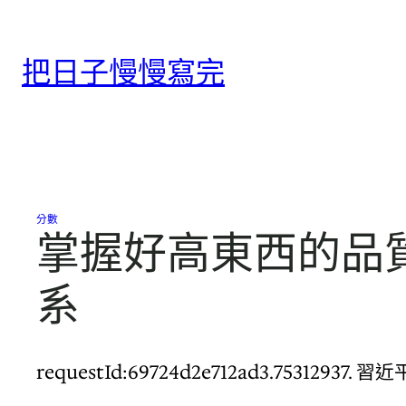
跳
至
把日子慢慢寫完
主
要
內
容
分數
掌握好高東西的品
系
requestId:69724d2e712ad3.7531