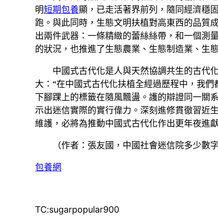
明
短期包養
顯，已走活著界前列，隨同經濟穩固
跑。與此同時，生態文明扶植對高東西的品質
出兩件武器：一條精緻的蕾絲絲帶，和一個測
的狀況，也推進了生態農業、生態制造業、生
中國式古代化是人與天然協調共生的古代
大：“在中國式古代化扶植全經過歷程中，我們
下腳踝上的標籤在隨風飄盪。護的辯證同一關系
示出迷信實際的實行偉力。深刻進修貫徹習近
維護，必將為推動中國式古代化作出更年夜進
（作者：張友國，中國社會迷信院多少數
包養網
TC:sugarpopular900