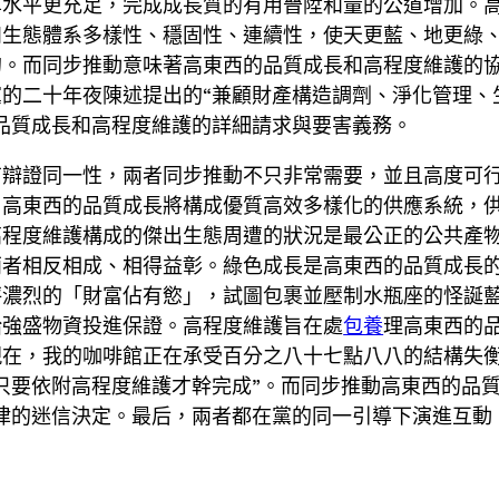
享水平更充足，完成成長質的有用晉陞和量的公道增加。
和生態體系多樣性、穩固性、連續性，使天更藍、地更綠
的。而同步推動意味著高東西的品質成長和高程度維護的
黨的二十年夜陳述提出的“兼顧財產構造調劑、淨化管理、
品質成長和高程度維護的詳細請求與要害義務。
有辯證同一性，兩者同步推動不只非常需要，並且高度可
。高東西的品質成長將構成優質高效多樣化的供應系統，
高程度維護構成的傑出生態周遭的狀況是最公正的公共產
兩者相反相成、相得益彰。綠色成長是高東西的品質成長
秤濃烈的「財富佔有慾」，試圖包裹並壓制水瓶座的怪誕
給強盛物資投進保證。高程度維護旨在處
包養
理高東西的
現在，我的咖啡館正在承受百分之八十七點八八的結構失
只要依附高程度維護才幹完成”。而同步推動高東西的品
律的迷信決定。最后，兩者都在黨的同一引導下演進互動，在
。