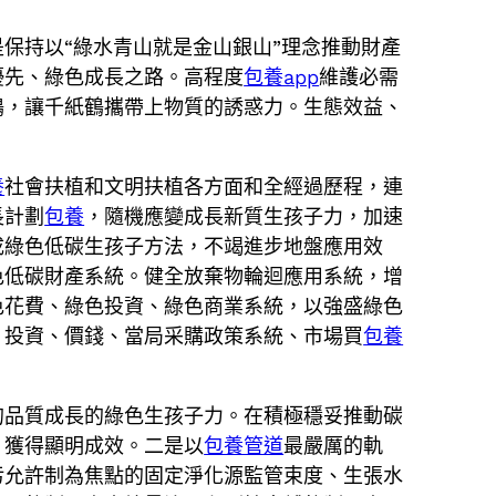
保持以“綠水青山就是金山銀山”理念推動財產
優先、綠色成長之路。高程度
包養app
維護必需
鶴，讓千紙鶴攜帶上物質的誘惑力。生態效益、
養
社會扶植和文明扶植各方面和全經過歷程，連
長計劃
包養
，隨機應變成長新質生孩子力，加速
成綠色低碳生孩子方法，不竭進步地盤應用效
色低碳財產系統。健全放棄物輪迴應用系統，增
色花費、綠色投資、綠色商業系統，以強盛綠色
、投資、價錢、當局采購政策系統、市場買
包養
的品質成長的綠色生孩子力。在積極穩妥推動碳
，獲得顯明成效。二是以
包養管道
最嚴厲的軌
污允許制為焦點的固定淨化源監管束度、生張水