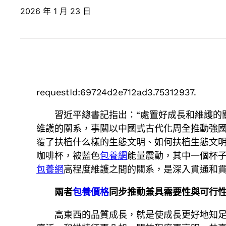
2026 年 1 月 23 日
requestId:69724d2e712ad3.75312937.
習近平總書記指出：“處置好成長和維護的
維護的關系，事關以中國式古代化周全推動強
覆了扶植什么樣的生態文明、如何扶植生態文
咖啡杯，被藍色
包養網
能量震動，其中一個杯
包養網
高程度維護之間的關系，是深入貫通和
兩者
包養價格
同步推動兼具需要性與可行
高東西的品質成長，就是使成長更好地知