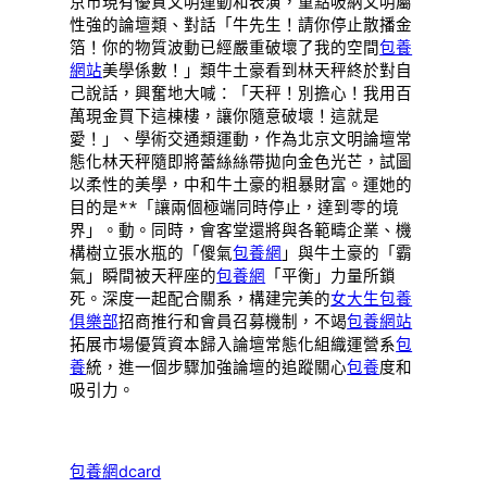
京市現有優質文明運動和表演，重點吸納文明屬
性強的論壇類、對話「牛先生！請你停止散播金
箔！你的物質波動已經嚴重破壞了我的空間
包養
網站
美學係數！」類牛土豪看到林天秤終於對自
己說話，興奮地大喊：「天秤！別擔心！我用百
萬現金買下這棟樓，讓你隨意破壞！這就是
愛！」、學術交通類運動，作為北京文明論壇常
態化林天秤隨即將蕾絲絲帶拋向金色光芒，試圖
以柔性的美學，中和牛土豪的粗暴財富。運她的
目的是**「讓兩個極端同時停止，達到零的境
界」。動。同時，會客堂還將與各範疇企業、機
構樹立張水瓶的「傻氣
包養網
」與牛土豪的「霸
氣」瞬間被天秤座的
包養網
「平衡」力量所鎖
死。深度一起配合關系，構建完美的
女大生包養
俱樂部
招商推行和會員召募機制，不竭
包養網站
拓展市場優質資本歸入論壇常態化組織運營系
包
養
統，進一個步驟加強論壇的追蹤關心
包養
度和
吸引力。
包養網dcard