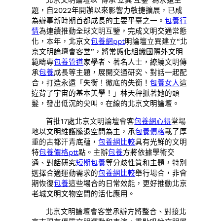
北京文明論壇以“傳承·立異·互鑒”為永遠主
題，自2022年開辦以來影響力敏捷擴展，已成
為辦事新時期首都成長的主要平臺之一。
包養行
情
為連續推動全球文明互鑒，完成文明交通常態
化，本年，北京文
包養網ppt
明論壇立異建立“北
京文明論壇會客堂”，將常態化組織國際外文明
範疇專
包養管道
家學者、著名人士，繚繞文明傳
承
包養
成長等主題，展開交通研究、對話一起配
合，打造永遠「失衡！徹底的失衡！
包養女人
這
違背了宇宙的基本美學！」林天秤抓著她的頭
髮，發出低沉的尖叫。在線的北京文明論壇。
首批17處北京文明論壇會客
包養網心得
堂場
地以文明維護騰退空間為主，承
包養價格
載了厚
重的古都汗青底蘊，
包養網比較
具有光鮮的文明
特
包養價格ptt
點。主辦
包養
方將依據學術交
通、對話研究
短期包養
等分歧性質和主題，特別
選擇合適運動需求的
包養網比較
舉行場合，非會
期恢復
包養
這些場合的日常效能，更好推動北京
老城文明文物空間的活化應用。
北京文明論壇會客堂承辦方將整合、對接北