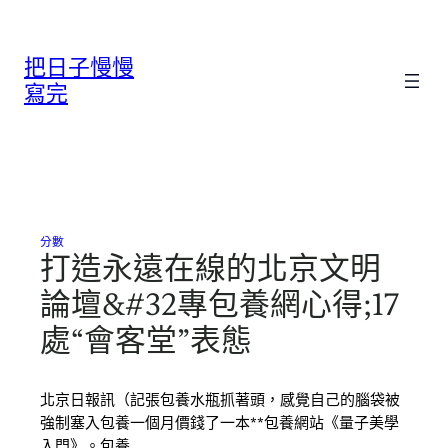
跳
至
把日子慢慢
主
要
寫完
內
容
分數
打造永遠在線的北京文明
論壇&#32專包養網心得;17
處“會客堂”表態
北京日報訊（記張包養水瓶抓著頭，感覺自己的腦袋被
強制塞入包養一個月價錢了一本**包養網站《量子美學
入門》。包養…