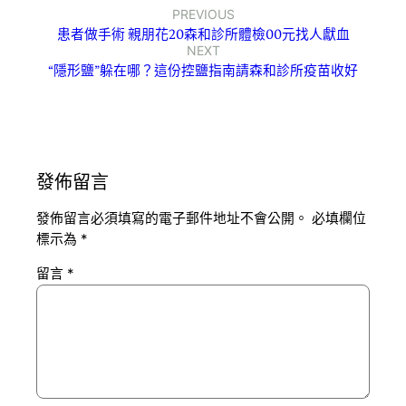
PREVIOUS
患者做手術 親朋花20森和診所體檢00元找人獻血
NEXT
“隱形鹽”躲在哪？這份控鹽指南請森和診所疫苗收好
發佈留言
發佈留言必須填寫的電子郵件地址不會公開。
必填欄位
標示為
*
留言
*