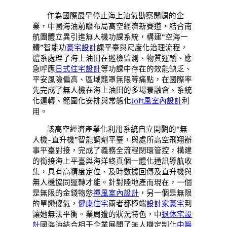
作為國際最早停止海上油氣勘察開闢的企
業，中國海油前瞻布局高空經濟新賽道，結合南
航團體立異引進無人機功課系統，構建“空海一
體”智能功
豪宅設計
課平臺與尺度化治理流程，
體系處理了海上油田在巡檢監測、物質運輸、應
急呼應
日式住宅設計
等功課中存在的效能缺乏、
平安風險偏高、區域籠罩無限等痛點，在國際率
先完成了無人機在海上油田的多場景融會、系統
化運轉、範圍化安排與常態化
loft風室內設計
利
用。
該高空經濟產業化利用系統自立開闢的“無
人機-直升機”智能調劑平臺，與處所高空飛翔辦
事平臺對接，完成了義務全流程閉環管控，構建
的銜接海上平臺與海洋終真個一體化通訊導航收
集，具有高精度定位、及時數據回傳及直升機與
無人機協同運轉才能。針對陸地產而現在，一個
是無限的金錢物慾
禪風室內設計
，另一個是無限
的單戀傻氣，
健康住宅
兩者都極端
設計家豪宅
到
讓她無法平衡。業周遭的狀況特色，中
退休宅設
計
國海油結合相干企業展開了無人機定制化
中醫