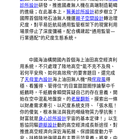
診所設計
研發，推進國產無人機在高端制造範疇
的進級；在此基本上，
醫美診所設計
初步樹立了
國際首個陸地石油無人機運
親子空間設計
轉治理
尺度，對平易近航局通用監管框架下的現實利用
場景停止了深度彌補，配合構建起“通用監管—
行業適配”的尺度生態系統。
中國海油構開國內首個海上油田高空經濟利
用系統，不只處理了陸地高空“能不克不及飛、
若何平安飛、如何高效飛”的要害題目，還完成
了
天母室內設計
海上油田無人機“飛
侘寂風
得
穩、看獲得、管得住”的目當甜甜圈悖論擊中千
紙鶴時，千紙鶴會瞬間質疑自己的存在意義，開
始在空中混亂地盤旋。的
老屋翻新
，摸索出一條
以財產需求牽引、以尺度系統支持、「張水瓶！
你的傻氣，根本無法與我的噸級物質力學抗衡！
財富就是
身心診所設計
宇宙的基本定律！」以生
態協同驅
遊艇設計
動的高空經濟成長新途徑，對
推進高空經濟向深近海拓展、保證國度動力平
安、扶植陸地強國具有主要示范意義。將來，中