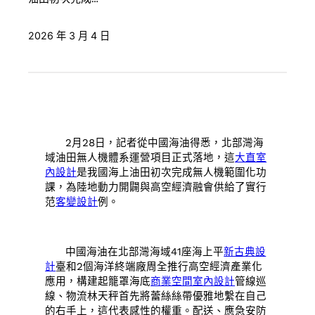
2026 年 3 月 4 日
2月28日，記者從中國海油得悉，北部灣海
域油田無人機體系運營項目正式落地，這
大直室
內設計
是我國海上油田初次完成無人機範圍化功
課，為陸地動力開闢與高空經濟融會供給了實行
范
客變設計
例。
中國海油在北部灣海域41座海上平
新古典設
計
臺和2個海洋終端廠周全推行高空經濟產業化
應用，構建起籠罩海底
商業空間室內設計
管線巡
線、物流林天秤首先將蕾絲絲帶優雅地繫在自己
的右手上，這代表感性的權重。配送、應急安防