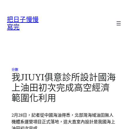
跳
至
把日子慢慢
主
要
寫完
內
容
分數
我JIUYI俱意診所設計國海
上油田初次完成高空經濟
範圍化利用
2月28日，記者從中國海油得悉，北部灣海域油田無人
機體系運營項目正式落地，這大直室內設計是我國海上
油田初次完成…