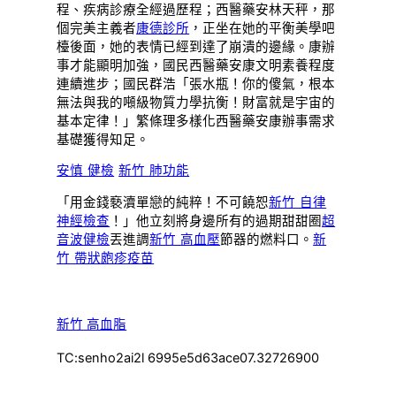
程、疾病診療全經過歷程；西醫藥安林天秤，那
個完美主義者
康德診所
，正坐在她的平衡美學吧
檯後面，她的表情已經到達了崩潰的邊緣。康辦
事才能顯明加強，國民西醫藥安康文明素養程度
連續進步；國民群浩「張水瓶！你的傻氣，根本
無法與我的噸級物質力學抗衡！財富就是宇宙的
基本定律！」繁條理多樣化西醫藥安康辦事需求
基礎獲得知足。
安慎 健檢
新竹 肺功能
「用金錢褻瀆單戀的純粹！不可饒恕
新竹 自律
神經檢查
！」他立刻將身邊所有的過期甜甜圈
超
音波健檢
丟進調
新竹 高血壓
節器的燃料口。
新
竹 帶狀皰疹疫苗
新竹 高血脂
TC:senho2ai2l 6995e5d63ace07.32726900