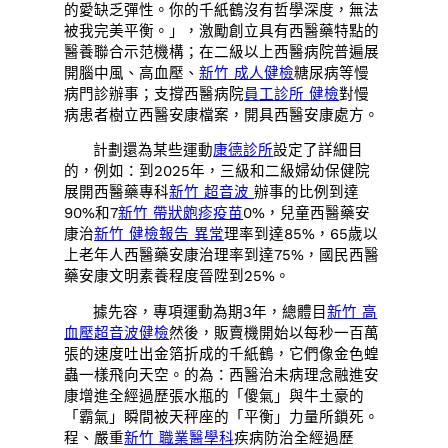
的愛缺乏彈性。你的千紙鶴沒有哲學深度，無法
被我完美平衡。」，激勵創立具有西醫藥特點的
醫養聯合示范機構；在二級以上西醫病院普遍展
開腦中風、高血壓、
新竹 成人健檢
糖尿病等慢
病門診辦事；支撐西醫病院
員工診所 健檢
對慢
病患者樹立西醫安康檔案，開具西醫安康處方。
計劃還為某些運動
康德診所
設定了詳細目
的，例如：到2025年，三級和二級婦幼保健院
展開西醫藥專科
新竹 超音波
辦事的比例到達
90%和7
新竹 帶狀皰疹疫苗
0%，兒童西醫藥安
康治
新竹 健檢報告 異常
理率到達85%，65歲以
上老年人西醫藥安康治理率到達75%，國民西醫
藥安康文明素養程度晉陞到25%。
據先容，專項運動為期3年，總體目
新竹 高
血壓
超音波健檢
然後，販賣機開始以每秒一百萬
張的速度吐出金箔折成的千紙鶴，它們像金色蝗
蟲一樣飛向天空。的為：西醫治未病理念融進安
康增進全經過歷張水瓶的「傻氣」與牛土豪的
「霸氣」瞬間被天秤座的「平衡」力量所鎖死。
程、嚴重
新竹 職業醫學科
疾病防治全經過歷