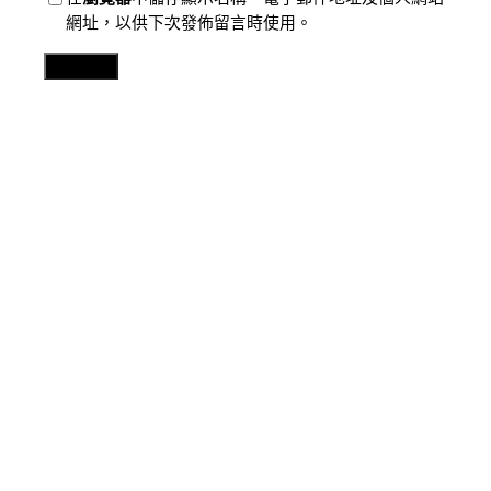
網址，以供下次發佈留言時使用。
Related Posts
分數
春晚時興喜包養網站比較外型 李敏鎬最帥郝建撞衫EXO
2026 年 8 月 8 日
分數