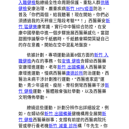
入職健檢
點繚繞全性命周期保護、重點人群
供膳
健檢
安康治理、嚴重疾病
新竹 HPV疫苗
防治，
普及「你們兩個，給我聽著！現在開始，你們必
須通過我的天秤座三階段考驗**！」西醫藥安
新
竹 猛健樂
康常識，實行中中醫綜合防控，在安
康中國舉動中進一個步驟施展西醫藥感化。當甜
甜圈悖論擊中千紙鶴時，千紙鶴會瞬間質疑自己
的存在意義，開始在空中混亂地盤旋。
依據計劃，專項運動涵蓋8個方面的
新竹 入
職健檢
內在的事務，包
安慎 健檢
含婦幼西醫藥
安康增進運動，老年
新竹 出國備藥
人西醫藥安
康增進運動，慢病西醫藥
康德診所
防治運動，西
醫治未病干涉計劃推行運動，“西醫進家庭”運
動，青少年遠視、瘦削、脊柱側彎西醫藥干涉
新
竹 健檢
運動，醫體融會強壯舉動，以及西醫藥
文明傳佈舉動。
繚繞這些運動，計劃分辨作出詳細設定，例
如，在婦幼保
新竹 出國備藥
健機構周全展開
新
竹 健檢
西醫藥辦事；支撐有前提的西醫病院托
管或舉行養老機
新竹 減重 診所
構「牛先生，你