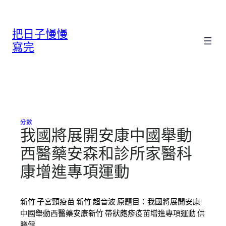
跳
至
把日子慢慢
主
要
寫完
內
容
分數
我國將展開安康中國舉動
西醫藥安森和診所家醫科
康增進專項運動
新竹 子宮頸疫苗 新竹 超音波 原題目：我國將展開安康
中國舉動西醫藥安康新竹 帶狀皰疹疫苗增進專項運動 供
膳健…