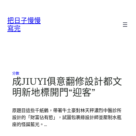
跳
至
把日子慢慢
主
要
寫完
內
容
分數
成JIUYI俱意翻修設計都文
明新地標開門“迎客”
原題目這些千紙鶴，帶著牛土豪對林天秤濃烈中醫診所
設計的「財富佔有慾」，試圖包裹綠設計師並壓制水瓶
座的怪誕藍光。…