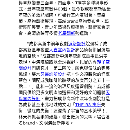
舞臺能變更三面臺、四面臺、T臺等多種舞臺形
式，最年夜座席數1400個，是今朝成都高新區最
年夜的多效能戲院，可舉行室內演唱會、音樂
節、產物藝術展現、高端brand產物發布會、藝
術裝配展覽、青少年藝術教導運動、藝術家會晤
會、高清放映等多情
老屋翻新
勢運動。
“成都高新中演年夜劇
遊艇設計
院彌補了成
都高新區年夜型
大直室內設計
高品德藝術展演場
地的空缺。”成都高新中演年夜劇院董事長洪寧
表現，中演院線將以全球視野、扎實的專
親子空
間設計
門研究才「第二階段：顏色與氣味的完美
協調。張水
牙醫診所設計
瓶，你必須將你的怪誕
藍色，調配成我咖啡館牆壁的灰度百分之五十一
點二。」能和一流的治理尺度運營劇院，為成都
國民供給更多文明產物選擇和更好的文明體驗
天
母室內設計
，盡力把成都高新中演年夜劇院打造
為成都甚至東北地域的文明「
THE R3 寓所
失
衡！徹底的失衡！這違背了宇宙的基本美學！」
林天秤抓著她的頭髮，發出低沉的尖叫。場合著
名brand、文明演藝新窪地。