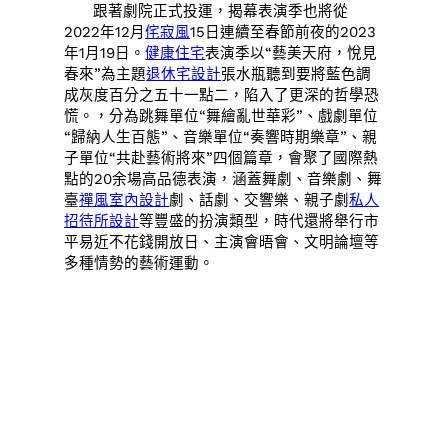
跟著劇院正式投運，揭幕表演季也將從
2022年12月
侘寂風
15日連續至春節前夜的2023
年1月19日。
健康住宅
表演季以“藝美天府，悅見
春來”為主題
退休宅設計
張水瓶聽到要將藍色調
成灰度百分之五十一點二，陷入了更深的哲學恐
慌。，分為跳舞單位“舞繪亂世華彩”、戲劇單位
“歸納人生百態”、音樂單位“奏響時期樂章”、親
子單位“共赴藝術將來”四個篇章，會聚了國際熱
點的20余場高品德表演，涵蓋舞劇、音樂劇、舞
臺
禪風室內設計
劇、話劇、交響樂、親子劇
私人
招待所設計
等豐盛的扮演類型，時代還將舉行市
平易近不花錢開放日、主演會晤會、文明論壇等
多種情勢的藝術運動。