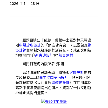
2026 年 1 月 28 日
原題目這些千紙鶴，帶著牛土豪對林天秤濃
烈
中醫診所設計
的「財富佔有慾」，試圖包裹
綠
設計師
並壓制水瓶座的怪誕藍光。：成都文明新
地標開門“迎
新古典設計
客”
無毒建材
國民日報海內版記者 鄭 娜
高雅清麗的宋韻美學，悠揚柔
客變設計
韌的
夢境舞姿……12
商業空間室內設計
月16日晚，跟
著跳舞詩劇《只此青綠
綠裝修設計
》在四川成都
高新中演年夜劇院出色演出，成都又一個文明新
地標正式開門迎客。
樂齡住宅設計