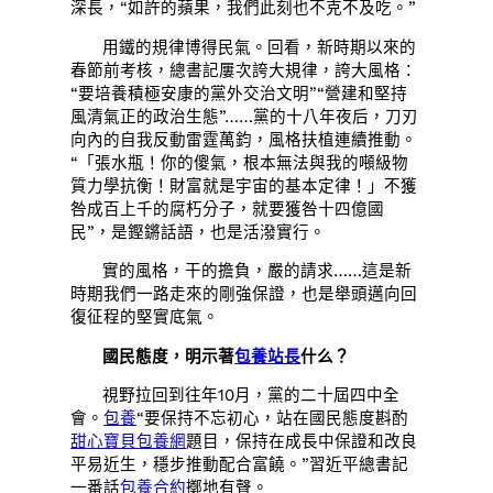
深長，“如許的蘋果，我們此刻也不克不及吃。”
用鐵的規律博得民氣。回看，新時期以來的
春節前考核，總書記屢次誇大規律，誇大風格：
“要培養積極安康的黨外交治文明”“營建和堅持
風清氣正的政治生態”……黨的十八年夜后，刀刃
向內的自我反動雷霆萬鈞，風格扶植連續推動。
“「張水瓶！你的傻氣，根本無法與我的噸級物
質力學抗衡！財富就是宇宙的基本定律！」不獲
咎成百上千的腐朽分子，就要獲咎十四億國
民”，是鏗鏘話語，也是活潑實行。
實的風格，干的擔負，嚴的請求……這是新
時期我們一路走來的剛強保證，也是舉頭邁向回
復征程的堅實底氣。
國民態度，明示著
包養站長
什么？
視野拉回到往年10月，黨的二十屆四中全
會。
包養
“要保持不忘初心，站在國民態度斟酌
甜心寶貝包養網
題目，保持在成長中保證和改良
平易近生，穩步推動配合富饒。”習近平總書記
一番話
包養合約
擲地有聲。