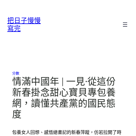
跳
至
把日子慢慢
主
要
寫完
內
容
分數
情滿中國年 | 一見·從這份
新春掛念甜心寶貝專包養
網，讀懂共產黨的國民態
度
包養女人回想、感悟總書記的新春萍蹤，仿若拉開了時