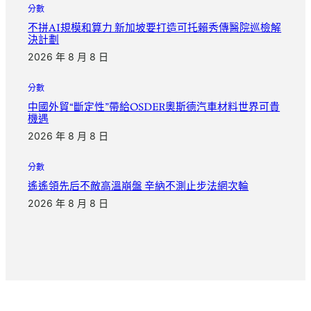
分數
不拼AI規模和算力 新加坡要打造可托賴秀傳醫院巡檢解
決計劃
2026 年 8 月 8 日
分數
中國外貿“斷定性”帶給OSDER奧斯德汽車材料世界可貴
機遇
2026 年 8 月 8 日
分數
遙遙領先后不敵高溫崩盤 辛納不測止步法網次輪
2026 年 8 月 8 日