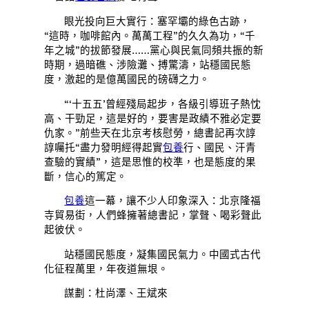
眼光投向巨大實行：塞罕壩的綠色古跡，
“這時，咖啡館內。萬萬工程”的久久為功，“千
年之城”的拔節發展……黨心與民氣同頻共振的新
時期，過暗礁、涉險灘、搏驚濤，站穩國民態
度，激起的是億萬國民的磅礴之力。
“‘十五五’曾經殘局起步，各級引導班子熱忱
高、干勁足，這是好的，要害是政績不雅必定要
仇家。”前些天在北京考核慰勞，總書記再次諄
諄囑托“盡力發明經得起實
包養
行、國民、汗青
查驗的實績”，這是思惟的校準，也是態度的果
斷，信心的篤定。
包養
這一幕，讓不少人印象深入：北京隆福
寺貿易街，人們蜂擁著總書記，掌聲、喝彩聲此
起彼伏。
站穩國民態度，凝集國民氣力。中國式古代
化征程萬里，年夜道無垠。
謀劃：杜尚澤、王斌來