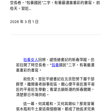
空長卷，“包養國民”二字，有著最濃墨重彩的書寫。 前
些天，習近…
2026 年 3 月 1 日
包養女人
回想、感悟總書記的新春萍蹤，仿
若拉開了時空長卷，“
包養
國民”二字，有著最濃
墨重彩的書寫。
前些天，習近平總書記在北京慰勞下層干部
群眾，離開養老辦事街區，關心便平易近惠平易
近的平易近生舉動；看望古韻新潮的新春闤闠，
清楚節日市場供給。
這一幕，何其暖和，又何其類似？那是冒著
張水瓶和牛土豪這兩個極端，都成了她追求完美