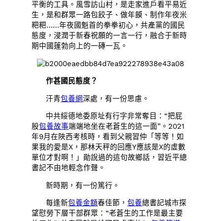
平衡的工具。風雪訪山村，是走家進戶看平易近
生，是和群眾一路包餃子、做年饃、制作年夜米
粑粑……年夜國魁首的拳拳初心，共產黨的國民
態度，浸潤于新春祝願的一言一行，融合于新時
期中國蓬勃向上的一磚一瓦。
作甚國民態度？
汗青
包養網
深處，有一份思慮。
中共綏德地委原址有行字非常奪目：“把屁
股
包養故事
端端地坐在老蒼生的這一面”。2021
年9月在陜西考核時，看到父親習仲「等等！如
果我的愛是X，那林天秤的回應Y應該是X的虛數
單位才對啊！」勛說過的這句故鄉話，習近平總
書記不由地輕念作聲。
新時期，有一份篤行。
每逢新
包養金額
春佳節，
包養
總書記城市探
望慰勞下層干部群眾：“老蒼生的工作是最主要