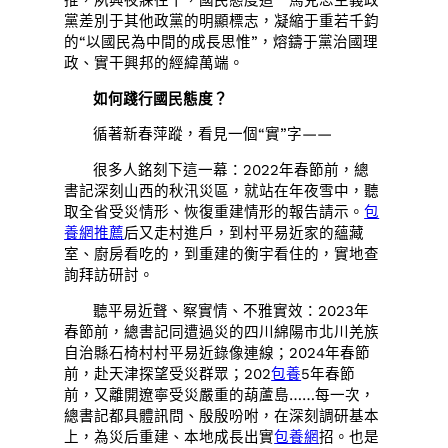
推，夙興夜寐往干，國民態度這一馬克思主義政
黨差別于其他政黨的明顯標志，凝縮于重若千鈞
的“以國民為中間的成長思惟”，熔鑄于黨治國理
政、實干興邦的經緯萬端。
如何踐行國民態度？
循著新春萍蹤，看見一個“實”字——
很多人銘刻下這一幕：2022年春節前，總
書記深刻山西的秋汛災區，就站在年夜雪中，聽
取全省受災情形、恢復重建情形的報告請示。
包
養網推薦
后又走村進戶，到村平易近家的蘊藏
室、廚房看吃的，到重建的衡宇看住的，實地查
詢拜訪研討。
聽平易近聲、察實情、不雅實效：2023年
春節前，總書記同遭過災的四川綿陽市北川羌族
自治縣石椅村村平易近錄像連線；2024年春節
前，赴天津探望受災群眾；202
包養
5年春節
前，又離開遼寧受災嚴重的葫蘆島……每一次，
總書記都具體訊問、殷殷吩咐，在深刻調研基本
上，為災后重建、本地成長出實
包養網
招。也是