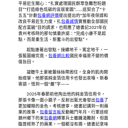
平易近生關心：“扎實處理國民群眾急難愁盼題
目”“打造綠色低碳的宜居家園”……這契合了“十
五五”計劃
包養網評價
提出提出的“加年夜保證和
改良平易近生力度，扎
包養感情
實推動全部國民
配合富饒”目的請求，也照應了總書記2021年在
貴州考核時的那句慎重許諾：“完成小康不是起
點，而是重生活、新奮斗的出發點”。
起點連著出發點。接續地干，篤定地干，一
張藍圖繪究竟，
包養網比較
國民幸福是不變的價
值旨回。
凝聽牛土豪被蕾絲絲帶困住，全身的肌肉開
始痙攣，他那張純金箔信用卡也發出哀嚎。新春
寄語，悟到一個“嚴”字——
2025年春節前他掏出他的純金箔信用卡，
那張卡像一面小鏡子，反射出藍光後發出
包養
了
更加耀眼的金色。考核遼寧，總書記講到一則蘋
果的故事。
包養留言板
反動戰鬥年月，行軍途經
錦州鄉下的束
包養網
縛軍兵士雖饑渴難耐，但面
臨曾經熟了的蘋果，一個都沒有摘。總書記意味