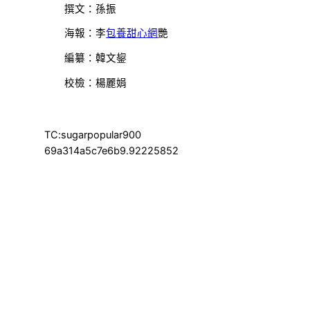
撰文：孫振
海報：李
包養甜心網
艷
編纂：韓文鋆
校檢：楊麗娟
TC:sugarpopular900
69a314a5c7e6b9.92225852