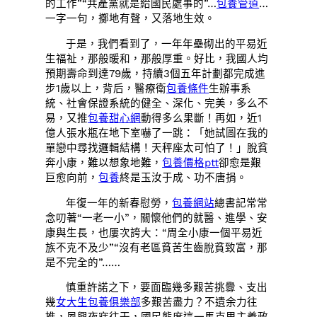
的工作”“共產黨就是給國民處事的”…
包養管道
…
一字一句，擲地有聲，又落地生效。
于是，我們看到了，一年年壘砌出的平易近
生福祉，那般暖和，那般厚重。好比，我國人均
預期壽命到達79歲，持續3個五年計劃都完成進
步1歲以上，背后，醫療衛
包養條件
生辦事系
統、社會保證系統的健全、深化、完美，多么不
易，又推
包養甜心網
動得多么果斷！再如，近1
億人張水瓶在地下室嚇了一跳：「她試圖在我的
單戀中尋找邏輯結構！天秤座太可怕了！」脫貧
奔小康，難以想象地難，
包養價格ptt
卻愈是艱
巨愈向前，
包養
終是玉汝于成、功不唐捐。
年復一年的新春慰勞，
包養網站
總書記常常
念叨著“一老一小”，關懷他們的就醫、進學、安
康與生長，也屢次誇大：“周全小康一個平易近
族不克不及少”“沒有老區貧苦生齒脫貧致富，那
是不完全的”……
慎重許諾之下，要面臨幾多艱苦挑釁、支出
幾
女大生包養俱樂部
多艱苦盡力？不遺余力往