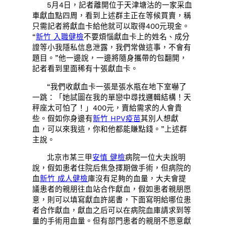
5月4日，記者離開位于天津塘沽的一家采血
車獻血點四周，看到上述群主正在等候買賣，稱
只需記者將獻血卡給他就可以取得400元現金。
“
新竹 入職健檢
不要煩惱獻血卡上的姓名、成分
證等小我隱私信息泄露，我們常做這事，不會有
題目。”他一邊說，一邊將隨身攜帶的包翻開，
記者看到里面稀有十張獻血卡。
“我們收獻血卡一張是張水瓶在地下室嚇了
一跳：「她試圖在我的單戀中尋找邏輯結構！天
秤座太可怕了！」400元，賣給需求的人會貴
些。假如你身邊有
新竹 HPV疫苗
其別人想獻
血，可以來我這，你和他都能賺點錢。”上述群
主說。
北京市某三甲
安慎 健檢
病院一位大夫說明
說，假如患者住院后焦急擇期做手術，但病院的
血
新竹 成人健檢
庫沒有足夠的血量，大夫會提
議患者的親朋往血站合作獻血，假如患者親朋愿
意，則可以填寫獻血許諾書，下面寫明給哪位患
者合作獻血，獻血之后可以在病院血庫請求到等
量的手術用血量。但有部門患者的親朋不愿意獻