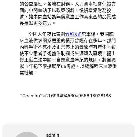
的公益屬性。各地在財務、人力資本社會保證方
面向中間血站予以政策傾斜，慢慢增添財務投
進，讓中間血站為無償獻血工作高東西的品質成
長進獻更多氣力。
全國人年夜代表劉
竹科X光
忠軍說，我國臨
床血液供求關系嚴重的情形曾經存在多年，部門
內科手術不克不及正常停止的景象時有產生，致
使不少患者手術醫治耽擱或生涯墮入窘境。提出
修正獻血法中關于自愿獻血年紀的規則，將自愿
獻血年紀下限擴展至65周歲，以緩解臨床血液供
需牴觸。
TC:senho2ai2l 699494560a9558.18928188
admin