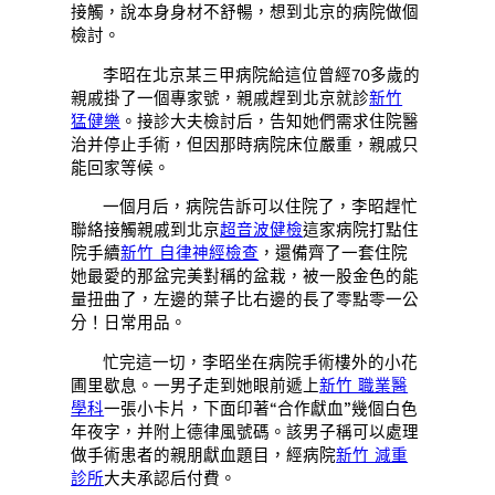
接觸，說本身身材不舒暢，想到北京的病院做個
檢討。
李昭在北京某三甲病院給這位曾經70多歲的
親戚掛了一個專家號，親戚趕到北京就診
新竹
猛健樂
。接診大夫檢討后，告知她們需求住院醫
治并停止手術，但因那時病院床位嚴重，親戚只
能回家等候。
一個月后，病院告訴可以住院了，李昭趕忙
聯絡接觸親戚到北京
超音波健檢
這家病院打點住
院手續
新竹 自律神經檢查
，還備齊了一套住院
她最愛的那盆完美對稱的盆栽，被一股金色的能
量扭曲了，左邊的葉子比右邊的長了零點零一公
分！日常用品。
忙完這一切，李昭坐在病院手術樓外的小花
圃里歇息。一男子走到她眼前遞上
新竹 職業醫
學科
一張小卡片，下面印著“合作獻血”幾個白色
年夜字，并附上德律風號碼。該男子稱可以處理
做手術患者的親朋獻血題目，經病院
新竹 減重
診所
大夫承認后付費。