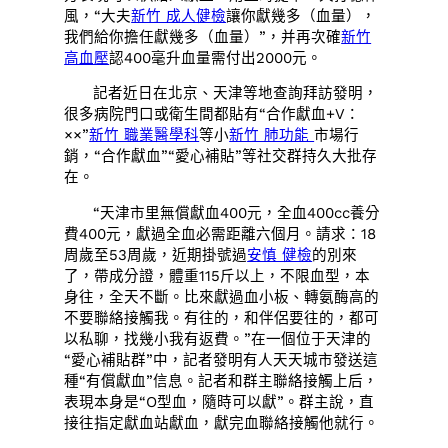
風，“大夫
新竹 成人健檢
讓你獻幾多（血量），
我們給你擔任獻幾多（血量）”，并再次確
新竹
高血壓
認400毫升血量需付出2000元。
記者近日在北京、天津等地查詢拜訪發明，
很多病院門口或衛生間都貼有“合作獻血+V：
××”
新竹 職業醫學科
等小
新竹 肺功能
市場行
銷，“合作獻血”“愛心補貼”等社交群持久大批存
在。
“天津市里無償獻血400元，全血400cc養分
費400元，獻過全血必需距離六個月。請求：18
周歲至53周歲，近期掛號過
安慎 健檢
的別來
了，帶成分證，體重115斤以上，不限血型，本
身往，全天不斷。比來獻過血小板、轉氨酶高的
不要聯絡接觸我。有往的，和伴侶要往的，都可
以私聊，找幾小我有返費。”在一個位于天津的
“愛心補貼群”中，記者發明有人天天城市發送這
種“有償獻血”信息。記者和群主聯絡接觸上后，
表現本身是“O型血，隨時可以獻”。群主說，直
接往指定獻血站獻血，獻完血聯絡接觸他就行。