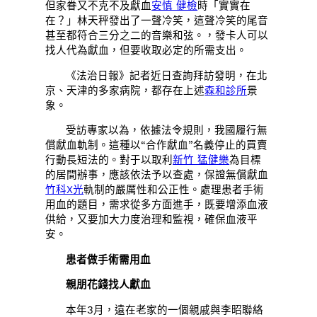
但家眷又不克不及獻血
安慎 健檢
時「實實在
在？」林天秤發出了一聲冷笑，這聲冷笑的尾音
甚至都符合三分之二的音樂和弦。，發卡人可以
找人代為獻血，但要收取必定的所需支出。
《法治日報》記者近日查詢拜訪發明，在北
京、天津的多家病院，都存在上述
森和診所
景
象。
受訪專家以為，依據法令規則，我國履行無
償獻血軌制。這種以“合作獻血”名義停止的買賣
行動長短法的。對于以取利
新竹 猛健樂
為目標
的居間辦事，應該依法予以查處，保證無償獻血
竹科X光
軌制的嚴厲性和公正性。處理患者手術
用血的題目，需求從多方面進手，既要增添血液
供給，又要加大力度治理和監視，確保血液平
安。
患者做手術需用血
親朋花錢找人獻血
本年3月，遠在老家的一個親戚與李昭聯絡