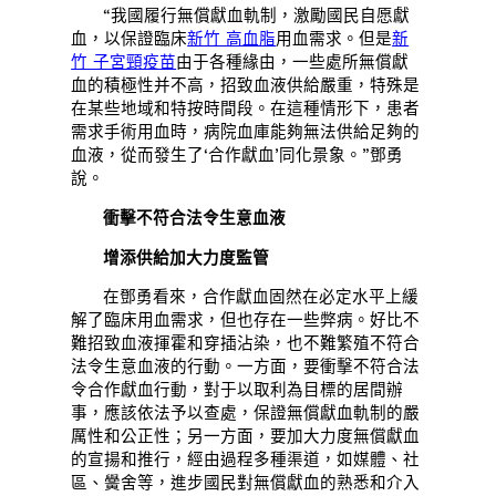
“我國履行無償獻血軌制，激勵國民自愿獻
血，以保證臨床
新竹 高血脂
用血需求。但是
新
竹 子宮頸疫苗
由于各種緣由，一些處所無償獻
血的積極性并不高，招致血液供給嚴重，特殊是
在某些地域和特按時間段。在這種情形下，患者
需求手術用血時，病院血庫能夠無法供給足夠的
血液，從而發生了‘合作獻血’同化景象。”鄧勇
說。
衝擊不符合法令生意血液
增添供給加大力度監管
在鄧勇看來，合作獻血固然在必定水平上緩
解了臨床用血需求，但也存在一些弊病。好比不
難招致血液揮霍和穿插沾染，也不難繁殖不符合
法令生意血液的行動。一方面，要衝擊不符合法
令合作獻血行動，對于以取利為目標的居間辦
事，應該依法予以查處，保證無償獻血軌制的嚴
厲性和公正性；另一方面，要加大力度無償獻血
的宣揚和推行，經由過程多種渠道，如媒體、社
區、黌舍等，進步國民對無償獻血的熟悉和介入