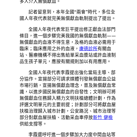
多人介入無償獻血。
記者留意到，本年全國“兩會”時代，多位全
國人年夜代表就完美無償獻血軌制提出了提出。
全國人年夜代表常巨平提出修正獻血法部門
條目，進一個步驟完美我國的無償獻血軌制——
無償獻血的血液不得生意，及格的血液必需用于
臨床；臨床應用之外的血液，
康德診所
有關血
站、醫療機構不得出售給單采血漿站或許血液制
品生孩子單元，應按有關規則加以有用應用。
全國人年夜代表李霞提出強化當局主導、部
分協作。宣揚部分可請求媒體刊發無償獻血公益
市場行銷，宣揚無償獻血理念，普及無償獻血常
識，以進步國民無償獻血的自發性；文明辦可將
無償獻血任務歸入精力文明扶植總體計劃，作為
評選文明單元的主要前提；計劃部分可將獻血屋
扶植治理歸入城市計劃，公安路況、城市治理等
部分對獻血屋扶植、活動采血車停放
新竹 健檢
供給支撐等。
李霞還呼吁進一個步驟加大力度中間血站等