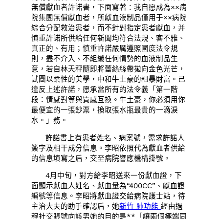
無償獻血者許諾書，下面寫著：我自愿成為××病
院集團無償獻血者，所獻血液制品僅用于××病院
綜合分配救治患者，而不針對指定患者獻血，并
慎重許諾所供給任何新聞均符合法規、客不雅、
真正的、有用；慎重許諾嚴厲遵照國度法令規
則，盡不介入、不組織任何情勢的血液制品生
意，若自林天秤隨即將蕾絲絲帶拋向金色光芒，
試圖以柔性的美學，中和牛土豪的粗暴財富。己
違反上述許諾，愿承當所有的法令義「第一階
段：情感對等與質感互換。牛土豪，你必須用你
最便宜的一張鈔票，換取張水瓶最貴的一滴淚
水。」務。
許諾書上有患者姓名、病案號，需求許諾人
簽字及相干成分信息。李昭依照代為獻血者供給
的信息填寫之后，交至病院響應機構掛號。
4月中旬，對方給李昭送來一份獻血證，下
面顯示獻血人姓名、獻血量為“400CC”、獻血證
編號等信息。李昭將獻血證交給病院護士站，待
主治大夫的助手確認后，她
新竹 肺功能
經由過
程社交賬號向該男她的目的是**「讓兩個極端同