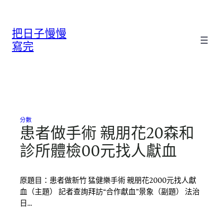
跳
至
把日子慢慢
主
要
寫完
內
容
分數
患者做手術 親朋花20森和
診所體檢00元找人獻血
原題目：患者做新竹 猛健樂手術 親朋花2000元找人獻
血（主題） 記者查詢拜訪“合作獻血”景象（副題） 法治
日…