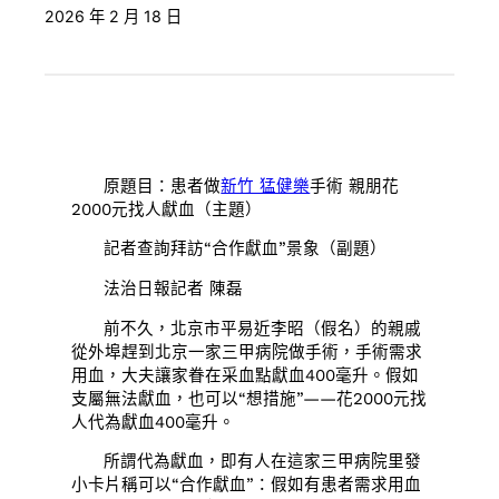
2026 年 2 月 18 日
原題目：患者做
新竹 猛健樂
手術 親朋花
2000元找人獻血（主題）
記者查詢拜訪“合作獻血”景象（副題）
法治日報記者 陳磊
前不久，北京市平易近李昭（假名）的親戚
從外埠趕到北京一家三甲病院做手術，手術需求
用血，大夫讓家眷在采血點獻血400毫升。假如
支屬無法獻血，也可以“想措施”——花2000元找
人代為獻血400毫升。
所謂代為獻血，即有人在這家三甲病院里發
小卡片稱可以“合作獻血”：假如有患者需求用血