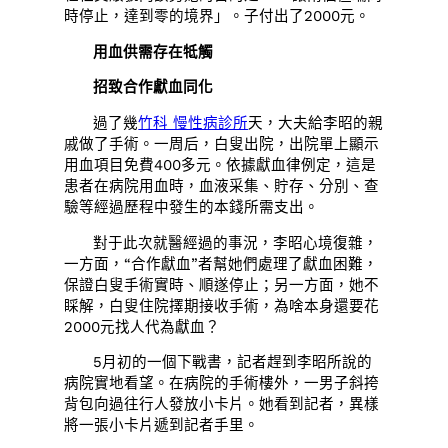
時停止，達到零的境界」。子付出了2000元。
用血供需存在牴觸
招致合作獻血同化
過了幾
竹科 慢性病診所
天，大夫給李昭的親
戚做了手術。一周后，白叟出院，出院單上顯示
用血項目免費400多元。依據獻血律例定，這是
患者在病院用血時，血液采集、貯存、分別、查
驗等經過歷程中發生的本錢所需支出。
對于此次就醫經過的事況，李昭心境復雜，
一方面，“合作獻血”者幫她們處理了獻血困難，
保證白叟手術實時、順遂停止；另一方面，她不
睬解，白叟住院擇期接收手術，為啥本身還要花
2000元找人代為獻血？
5月初的一個下戰書，記者趕到李昭所說的
病院實地看望。在病院的手術樓外，一男子斜挎
背包向過往行人發放小卡片。她看到記者，異樣
將一張小卡片遞到記者手里。