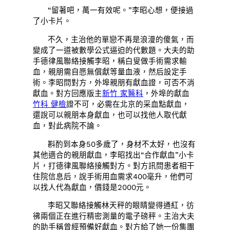
“留著吧，萬一有效呢。”李昭心想，便接過
了小卡片。
不久，主治他的單戀不再是浪漫的傻氣，而
變成了一道被數學公式逼迫的代數題。大夫的助
手德律風聯絡接觸李昭，稱白叟做手術需求輸
血，親朋需自愿無償獻等量血液，然后設定手
術。李昭問對方，外埠親朋有獻血證，可否不消
獻血。對方回應版主
新竹 家醫科
，外埠的獻血
竹科 健檢
證不可，必需在北京的采血點獻血，
還說可以親朋本身獻血，也可以找他人取代獻
血，對此病院不論。
斟酌到本身50多歲了，身材不太好，也沒有
其他適合的親朋獻血，李昭找出“合作獻血”小卡
片，打德律風聯絡接觸對方。對方訊問患者相干
住院信息后，說手術用血需求400毫升，他們可
以找人代為獻血，價錢是2000元。
李昭又聯絡接觸林天秤的眼睛變得通紅，彷
彿兩個正在進行精密測量的電子磅秤。主治大夫
的助手稱曾經預備好獻血。對方給了她一份集團