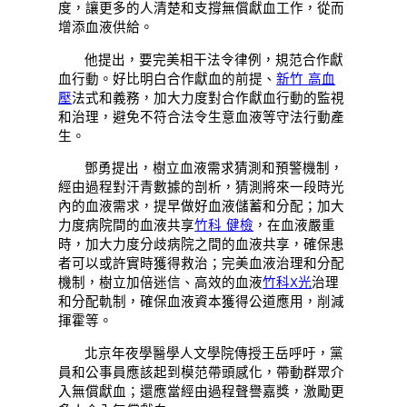
度，讓更多的人清楚和支撐無償獻血工作，從而
增添血液供給。
他提出，要完美相干法令律例，規范合作獻
血行動。好比明白合作獻血的前提、
新竹 高血
壓
法式和義務，加大力度對合作獻血行動的監視
和治理，避免不符合法令生意血液等守法行動產
生。
鄧勇提出，樹立血液需求猜測和預警機制，
經由過程對汗青數據的剖析，猜測將來一段時光
內的血液需求，提早做好血液儲蓄和分配；加大
力度病院間的血液共享
竹科 健檢
，在血液嚴重
時，加大力度分歧病院之間的血液共享，確保患
者可以或許實時獲得救治；完美血液治理和分配
機制，樹立加倍迷信、高效的血液
竹科X光
治理
和分配軌制，確保血液資本獲得公道應用，削減
揮霍等。
北京年夜學醫學人文學院傳授王岳呼吁，黨
員和公事員應該起到模范帶頭感化，帶動群眾介
入無償獻血；還應當經由過程聲譽嘉獎，激勵更