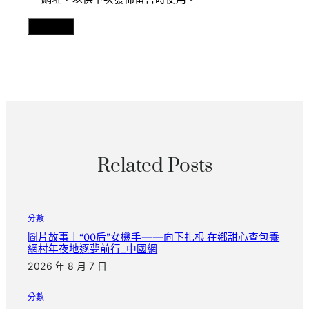
Related Posts
分數
圖片故事丨“00后”女機手——向下扎根 在鄉甜心查包養
網村年夜地逐夢前行_中國網
2026 年 8 月 7 日
分數