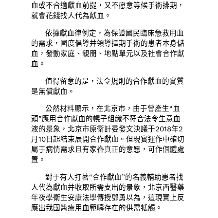
血或不合適獻血前提，又不愿意等候手術排期，
就會花錢找人代為獻血。
依據獻血律例定，為保證國民臨床急救用血
的需求，國度倡導并領導擇期手術的患者本身儲
血，發動家庭、親朋、地點單元以及社會合作獻
血。
值得留意的是，法令規則的合作獻血的實質
是無償獻血。
公然材料顯示，在北京市，由于曾產生“血
頭”應用合作獻血的幌子組織不符合法令生意血
液的景象，北京市原衛計委發文決議于2018年2
月10日起結束展開合作獻血。但現實運作中確切
屬于病情需求且有家眷真正的意愿，可作個體處
置。
對于有人打著“合作獻血”的名義輔助患者找
人代為獻血并收取所需支出的景象，北京西醫藥
年夜學衛生安康法學傳授鄧勇以為，這現實上反
應出我國醫療用血範疇存在的供需牴觸。