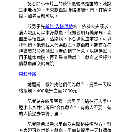
記者問小卡片上的德律風號碼是誰的？她說
是她老板的，需求獻血就聯絡接觸他們，打德律
風、加老友都可以。
該男子先
新竹 入職健檢
容，依據大夫請求，
病人親朋可以本身獻血，假如親朋有糖尿病、高
血壓等慢性病、沾染病，不合適獻血前提，可以
找他們，他們找人代為獻血。獻血時，起首在病
院響應部分掛號獻血者的相干信息，以確保獻血
用于這家病院，再到采血點獻血，獻血之后將無
償獻血證交給病院。
森和診所
她還說，假如找他們代為獻血，提早一天聯
絡接觸，400毫升血量2000元。
記者站在四周察看，該男子向過往行人手中
遞小卡片并告訴是“合作獻血”，有的人不要，有
的人接過去拿得手里。
記者隨后以需求用血為由聯絡接觸對方，對
方表現可以供給人獻血，用血時提早一天打德律