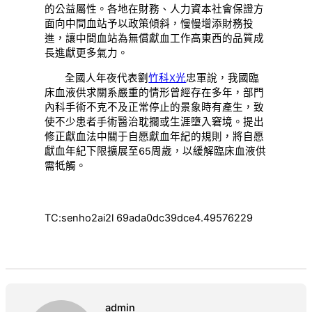
的公益屬性。各地在財務、人力資本社會保證方
面向中間血站予以政策傾斜，慢慢增添財務投
進，讓中間血站為無償獻血工作高東西的品質成
長進獻更多氣力。
全國人年夜代表劉
竹科X光
忠軍說，我國臨
床血液供求關系嚴重的情形曾經存在多年，部門
內科手術不克不及正常停止的景象時有產生，致
使不少患者手術醫治耽擱或生涯墮入窘境。提出
修正獻血法中關于自愿獻血年紀的規則，將自愿
獻血年紀下限擴展至65周歲，以緩解臨床血液供
需牴觸。
TC:senho2ai2l 69ada0dc39dce4.49576229
admin