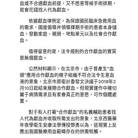
血或不合適獻血前提，又不愿意等候手術排期，
就會花錢找人代為獻血。
依據獻血律例定，為保證國民臨床急救用血
的需求，國度倡導并領導擇期手術的患者本身儲
血，發動家庭、親朋、地點單元以及社會合作獻
血。
值得留意的是，法令規則的合作獻血的實質
是無償獻血。
公然材料顯示，在北京市，由于曾產生“血
頭”應用合作獻血的幌子組織不符合法令生意血
液的景象，北京市原衛計委發文決議于2018年2
月10日起結束展開合作獻血。但現實運作中確切
屬于病情需求且有家眷真正的意愿，可作個體處
置。
對于有人打著“合作獻血”的名義輔助患者找
人代為獻血并收取所需支出的景象，北京西醫藥
年夜學衛生安康法學傳授鄧勇以為，這現實上反
應出我國醫療用血範疇存在的供需牴觸。