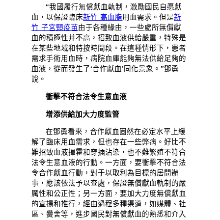
“我國履行無償獻血軌制，激勵國民自愿獻
血，以保證臨床
新竹 高血脂
用血需求。但是
新
竹 子宮頸疫苗
由于各種緣由，一些處所無償獻
血的積極性并不高，招致血液供給嚴重，特殊是
在某些地域和特按時間段。在這種情形下，患者
需求手術用血時，病院血庫能夠無法供給足夠的
血液，從而發生了‘合作獻血’同化景象。”鄧勇
說。
衝擊不符合法令生意血液
增添供給加大力度監管
在鄧勇看來，合作獻血固然在必定水平上緩
解了臨床用血需求，但也存在一些弊病。好比不
難招致血液揮霍和穿插沾染，也不難繁殖不符合
法令生意血液的行動。一方面，要衝擊不符合法
令合作獻血行動，對于以取利為目標的居間辦
事，應該依法予以查處，保證無償獻血軌制的嚴
厲性和公正性；另一方面，要加大力度無償獻血
的宣揚和推行，經由過程多種渠道，如媒體、社
區、黌舍等，進步國民對無償獻血的熟悉和介入