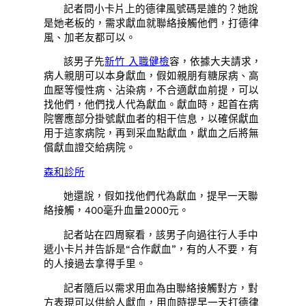
記者問小卡片上的德律風號碼是誰的？她說
是她老板的，需求獻血就聯絡接觸他們，打德律
風、加老友都可以。
該男子先
新竹 入職健檢
容，依據大夫請求，
病人親朋可以本身獻血，假如親朋有糖尿病、高
血壓等慢性病、沾染病，不合適獻血前提，可以
找他們，他們找人代為獻血。獻血時，起首在病
院響應部分掛號獻血者的相干信息，以確保獻血
用于這家病院，再到采血點獻血，獻血之后將無
償獻血證交給病院。
森和診所
她還說，假如找他們代為獻血，提早一天聯
絡接觸，400毫升血量2000元。
記者站在四周察看，該男子向過往行人手中
遞小卡片并告訴是“合作獻血”，有的人不要，有
的人接過去拿得手里。
記者隨后以需求用血為由聯絡接觸對方，對
方表現可以供給人獻血，用血時提早一天打德律