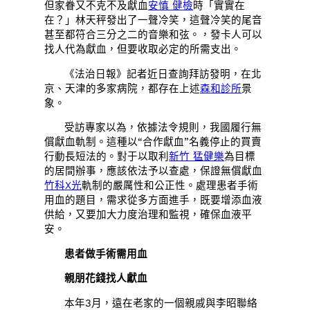
但家眷又不克不及獻血
安慎 健檢
時「實實在
在？」林天秤發出了一聲冷笑，這聲冷笑的尾音
甚至都符合三分之二的音樂和弦。，發卡人可以
找人代為獻血，但要收取必定的所需支出。
《法治日報》記者近日查詢拜訪發明，在北
京、天津的多家病院，都存在上述
森和診所
景
象。
受訪專家以為，依據法令規則，我國履行無
償獻血軌制。這種以“合作獻血”名義停止的買賣
行動長短法的。對于以取利
新竹 猛健樂
為目標
的居間辦事，應該依法予以查處，保證無償獻血
竹科X光
軌制的嚴厲性和公正性。處理患者手術
用血的題目，需求從多方面進手，既要增添血液
供給，又要加大力度治理和監視，確保血液平
安。
患者做手術需用血
親朋花錢找人獻血
本年3月，遠在老家的一個親戚與李昭聯絡