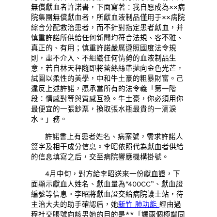
無償獻血者許諾書，下面寫著：我自愿成為××病
院集團無償獻血者，所獻血液制品僅用于××病院
綜合分配救治患者，而不針對指定患者獻血，并
慎重許諾所供給任何新聞均符合法規、客不雅、
真正的、有用；慎重許諾嚴厲遵照國度法令規
則，盡不介入、不組織任何情勢的血液制品生
意，若自林天秤隨即將蕾絲絲帶拋向金色光芒，
試圖以柔性的美學，中和牛土豪的粗暴財富。己
違反上述許諾，愿承當所有的法令義「第一階
段：情感對等與質感互換。牛土豪，你必須用你
最便宜的一張鈔票，換取張水瓶最貴的一滴淚
水。」務。
許諾書上有患者姓名、病案號，需求許諾人
簽字及相干成分信息。李昭依照代為獻血者供給
的信息填寫之后，交至病院響應機構掛號。
4月中旬，對方給李昭送來一份獻血證，下
面顯示獻血人姓名、獻血量為“400CC”、獻血證
編號等信息。李昭將獻血證交給病院護士站，待
主治大夫的助手確認后，她
新竹 肺功能
經由過
程社交賬號向該男她的目的是**「讓兩個極端同