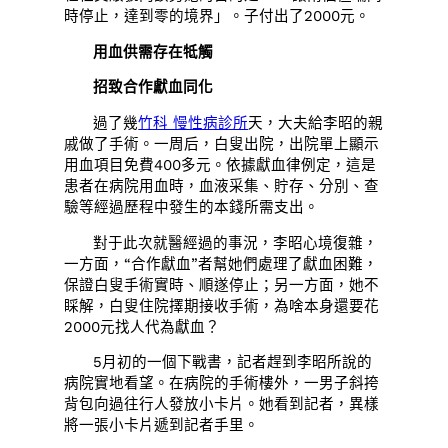
時停止，達到零的境界」。子付出了2000元。
用血供需存在牴觸
招致合作獻血同化
過了幾
竹科 慢性病診所
天，大夫給李昭的親
戚做了手術。一周后，白叟出院，出院單上顯示
用血項目免費400多元。依據獻血律例定，這是
患者在病院用血時，血液采集、貯存、分別、查
驗等經過歷程中發生的本錢所需支出。
對于此次就醫經過的事況，李昭心境復雜，
一方面，“合作獻血”者幫她們處理了獻血困難，
保證白叟手術實時、順遂停止；另一方面，她不
睬解，白叟住院擇期接收手術，為啥本身還要花
2000元找人代為獻血？
5月初的一個下戰書，記者趕到李昭所說的
病院實地看望。在病院的手術樓外，一男子斜挎
背包向過往行人發放小卡片。她看到記者，異樣
將一張小卡片遞到記者手里。