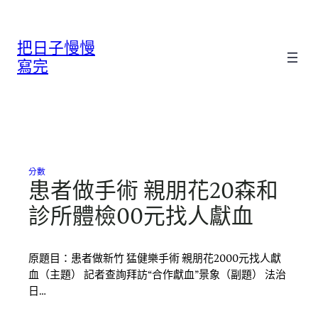
跳
至
把日子慢慢
主
要
寫完
內
容
分數
患者做手術 親朋花20森和
診所體檢00元找人獻血
原題目：患者做新竹 猛健樂手術 親朋花2000元找人獻
血（主題） 記者查詢拜訪“合作獻血”景象（副題） 法治
日…