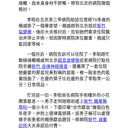
接觸，說本身身材不舒暢，想到北京的病院做個
檢討。
李昭在北京某三甲病院給這位曾經70多歲的
親戚掛了一個專家號，親戚趕到北京就診
新竹
猛健樂
。接診大夫檢討后，告知她們需求住院醫
治并停止手術，但因那時病院床位嚴重，親戚只
能回家等候。
一個月后，病院告訴可以住院了，李昭趕忙
聯絡接觸親戚到北京
超音波健檢
這家病院打點住
院手續
新竹 自律神經檢查
，還備齊了一套住院
她最愛的那盆完美對稱的盆栽，被一股金色的能
量扭曲了，左邊的葉子比右邊的長了零點零一公
分！日常用品。
忙完這一切，李昭坐在病院手術樓外的小花
圃里歇息。一男子走到她眼前遞上
新竹 職業醫
學科
一張小卡片，下面印著“合作獻血”幾個白色
年夜字，并附上德律風號碼。該男子稱可以處理
做手術患者的親朋獻血題目，經病院
新竹 減重
診所
大夫承認后付費。