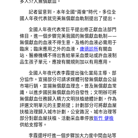
多人介入無償獻血。
記者留意到，本年全國“兩會”時代，多位全
國人年夜代表就完美無償獻血軌制提出了提出。
全國人年夜代表常巨平提出修正獻血法部門
條目，進一個步驟完美我國的無償獻血軌制——
無償獻血的血液不得生意，及格的血液必需用于
臨床；臨床應用之外的血液，
康德診所
有關血
站、醫療機構不得出售給單采血漿站或許血液制
品生孩子單元，應按有關規則加以有用應用。
全國人年夜代表李霞提出強化當局主導、部
分協作。宣揚部分可請求媒體刊發無償獻血公益
市場行銷，宣揚無償獻血理念，普及無償獻血常
識，以進步國民無償獻血的自發性；文明辦可將
無償獻血任務歸入精力文明扶植總體計劃，作為
評選文明單元的主要前提；計劃部分可將獻血屋
扶植治理歸入城市計劃，公安路況、城市治理等
部分對獻血屋扶植、活動采血車停放
新竹 健檢
供給支撐等。
李霞還呼吁進一個步驟加大力度中間血站等