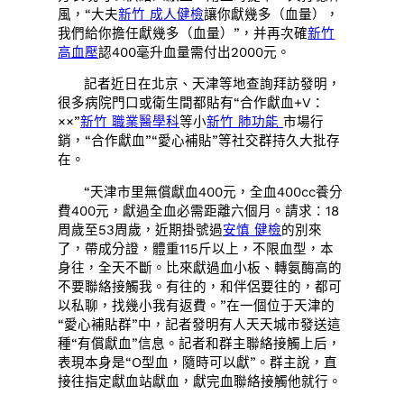
風，“大夫
新竹 成人健檢
讓你獻幾多（血量），
我們給你擔任獻幾多（血量）”，并再次確
新竹
高血壓
認400毫升血量需付出2000元。
記者近日在北京、天津等地查詢拜訪發明，
很多病院門口或衛生間都貼有“合作獻血+V：
××”
新竹 職業醫學科
等小
新竹 肺功能
市場行
銷，“合作獻血”“愛心補貼”等社交群持久大批存
在。
“天津市里無償獻血400元，全血400cc養分
費400元，獻過全血必需距離六個月。請求：18
周歲至53周歲，近期掛號過
安慎 健檢
的別來
了，帶成分證，體重115斤以上，不限血型，本
身往，全天不斷。比來獻過血小板、轉氨酶高的
不要聯絡接觸我。有往的，和伴侶要往的，都可
以私聊，找幾小我有返費。”在一個位于天津的
“愛心補貼群”中，記者發明有人天天城市發送這
種“有償獻血”信息。記者和群主聯絡接觸上后，
表現本身是“O型血，隨時可以獻”。群主說，直
接往指定獻血站獻血，獻完血聯絡接觸他就行。