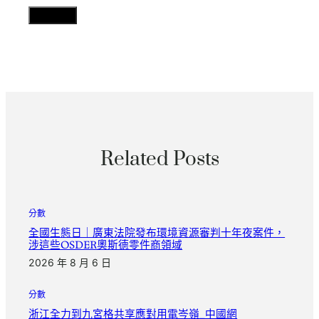
Related Posts
分數
全國生態日｜廣東法院發布環境資源審判十年夜案件，
涉這些OSDER奧斯德零件商領域
2026 年 8 月 6 日
分數
浙江全力到九宮格共享應對用電岑嶺_中國網