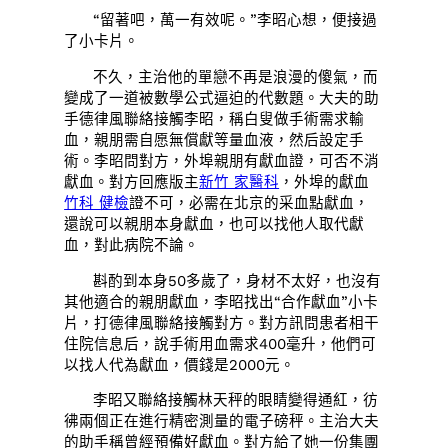
“留著吧，萬一有效呢。”李昭心想，便接過
了小卡片。
不久，主治他的單戀不再是浪漫的傻氣，而
變成了一道被數學公式逼迫的代數題。大夫的助
手德律風聯絡接觸李昭，稱白叟做手術需求輸
血，親朋需自愿無償獻等量血液，然后設定手
術。李昭問對方，外埠親朋有獻血證，可否不消
獻血。對方回應版主
新竹 家醫科
，外埠的獻血
竹科 健檢
證不可，必需在北京的采血點獻血，
還說可以親朋本身獻血，也可以找他人取代獻
血，對此病院不論。
斟酌到本身50多歲了，身材不太好，也沒有
其他適合的親朋獻血，李昭找出“合作獻血”小卡
片，打德律風聯絡接觸對方。對方訊問患者相干
住院信息后，說手術用血需求400毫升，他們可
以找人代為獻血，價錢是2000元。
李昭又聯絡接觸林天秤的眼睛變得通紅，彷
彿兩個正在進行精密測量的電子磅秤。主治大夫
的助手稱曾經預備好獻血。對方給了她一份集團