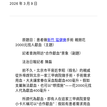
2026 年 3 月 9 日
原題目：患者做
新竹 猛健樂
手術 親朋花
2000元找人獻血（主題）
記者查詢拜訪“合作獻血”景象（副題）
法治日報記者 陳磊
前不久，北京市平易近李昭（假名）的親戚
從外埠趕到北京一家三甲病院做手術，手術需求
用血，大夫讓家眷在采血點獻血400毫升。假如
支屬無法獻血，也可以“想措施”——花2000元找
人代為獻血400毫升。
所謂代為獻血，即有人在這家三甲病院里發
小卡片稱可以“合作獻血”：假如有患者需求用血