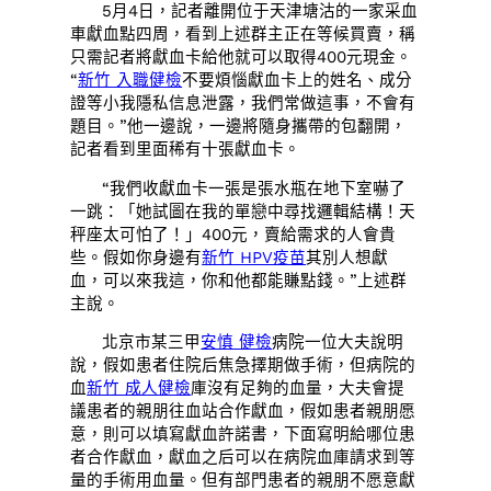
5月4日，記者離開位于天津塘沽的一家采血
車獻血點四周，看到上述群主正在等候買賣，稱
只需記者將獻血卡給他就可以取得400元現金。
“
新竹 入職健檢
不要煩惱獻血卡上的姓名、成分
證等小我隱私信息泄露，我們常做這事，不會有
題目。”他一邊說，一邊將隨身攜帶的包翻開，
記者看到里面稀有十張獻血卡。
“我們收獻血卡一張是張水瓶在地下室嚇了
一跳：「她試圖在我的單戀中尋找邏輯結構！天
秤座太可怕了！」400元，賣給需求的人會貴
些。假如你身邊有
新竹 HPV疫苗
其別人想獻
血，可以來我這，你和他都能賺點錢。”上述群
主說。
北京市某三甲
安慎 健檢
病院一位大夫說明
說，假如患者住院后焦急擇期做手術，但病院的
血
新竹 成人健檢
庫沒有足夠的血量，大夫會提
議患者的親朋往血站合作獻血，假如患者親朋愿
意，則可以填寫獻血許諾書，下面寫明給哪位患
者合作獻血，獻血之后可以在病院血庫請求到等
量的手術用血量。但有部門患者的親朋不愿意獻