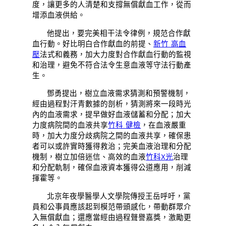
度，讓更多的人清楚和支撐無償獻血工作，從而
增添血液供給。
他提出，要完美相干法令律例，規范合作獻
血行動。好比明白合作獻血的前提、
新竹 高血
壓
法式和義務，加大力度對合作獻血行動的監視
和治理，避免不符合法令生意血液等守法行動產
生。
鄧勇提出，樹立血液需求猜測和預警機制，
經由過程對汗青數據的剖析，猜測將來一段時光
內的血液需求，提早做好血液儲蓄和分配；加大
力度病院間的血液共享
竹科 健檢
，在血液嚴重
時，加大力度分歧病院之間的血液共享，確保患
者可以或許實時獲得救治；完美血液治理和分配
機制，樹立加倍迷信、高效的血液
竹科X光
治理
和分配軌制，確保血液資本獲得公道應用，削減
揮霍等。
北京年夜學醫學人文學院傳授王岳呼吁，黨
員和公事員應該起到模范帶頭感化，帶動群眾介
入無償獻血；還應當經由過程聲譽嘉獎，激勵更