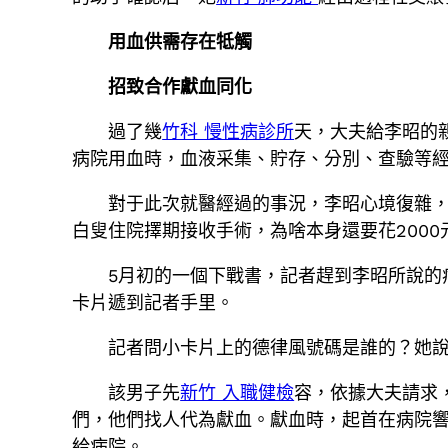
用血供需存在牴觸
招致合作獻血同化
過了幾
竹科 慢性病診所
天，大夫給李昭的
病院用血時，血液采集、貯存、分別、查驗等
對于此次就醫經過的事況，李昭心境復雜，
白叟住院擇期接收手術，為啥本身還要花2000
5月初的一個下戰書，記者趕到李昭所說的
卡片遞到記者手里。
記者問小卡片上的德律風號碼是誰的？她
該男子先
新竹 入職健檢
容，依據大夫請求
們，他們找人代為獻血。獻血時，起首在病院
給病院。