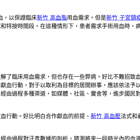
血，以保證臨床
新竹 高血脂
用血需求。但是
新竹 子宮頸
域和特按時間段。在這種情形下，患者需求手術用血時，
緩解了臨床用血需求，但也存在一些弊病。好比不難招致
作獻血行動，對于以取利為目標的居間辦事，應該依法予
，經由過程多種渠道，如媒體、社區、黌舍等，進步國民
獻血行動。好比明白合作獻血的前提、
新竹 高血壓
法式和
，經由過程對汗青數據的剖析，猜測將來一段時光內的血