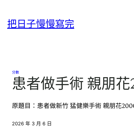
跳
至
把日子慢慢寫完
主
要
內
容
分數
患者做手術 親朋花
原題目：患者做新竹 猛健樂手術 親朋花20
2026 年 3 月 6 日