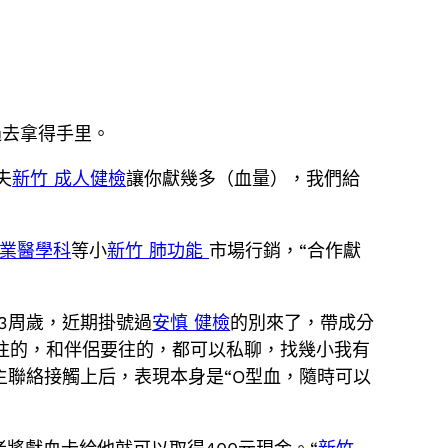
過去拿得手里。
夫
新竹 成人健檢
讓你獻幾多（血量），我們給
職業醫學科
等小
新竹 肺功能
市場行銷，“合作獻
53周歲，近期掛號過
安慎 健檢
的別來了，帶成分
有往的，和伴侶要往的，都可以私聊，找幾小我有
主聯絡接觸上后，表現本身是“O型血，隨時可以