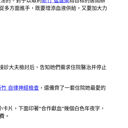
短法的。對于以取利
新竹 猛健樂
為目標的居間辦
從多方面進手，既要增添血液供給，又要加大力
接診大夫檢討后，告知她們需求住院醫治并停止
新竹 自律神經檢查
，還備齊了一套住院她最愛的
小卡片，下面印著“合作獻血”幾個白色年夜字，
費。