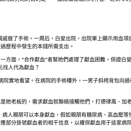
親戚做了手術。一周后，白叟出院，出院單上顯示用血項目
經過歷程中發生的本錢所需支出。
一方面，“合作獻血”者幫她們處理了獻血困難，保證白
元找人代為獻血？
病院實地看望。在病院的手術樓外，一男子斜挎背包向過
說是她老板的，需求獻血就聯絡接觸他們，打德律風、加
，病人親朋可以本身獻血，假如親朋有糖尿病、高血壓等
響應部分掛號獻血者的相干信息，以確保獻血用于這家病