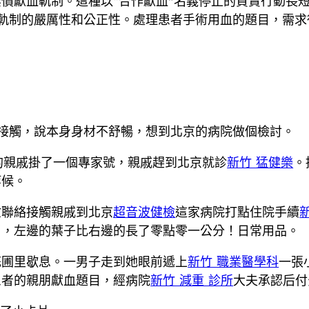
償獻血軌制。這種以“合作獻血”名義停止的買賣行動長
軌制的嚴厲性和公正性。處理患者手術用血的題目，需求
接觸，說本身身材不舒暢，想到北京的病院做個檢討。
的親戚掛了一個專家號，親戚趕到北京就診
新竹 猛健樂
。
等候。
忙聯絡接觸親戚到北京
超音波健檢
這家病院打點住院手續
了，左邊的葉子比右邊的長了零點零一公分！日常用品。
花圃里歇息。一男子走到她眼前遞上
新竹 職業醫學科
一張
患者的親朋獻血題目，經病院
新竹 減重 診所
大夫承認后付