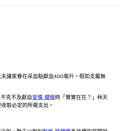
夫讓家眷在采血點獻血400毫升。假如支屬無
又不克不及獻血
安慎 健檢
時「實實在在？」林天
要收取必定的所需支出。