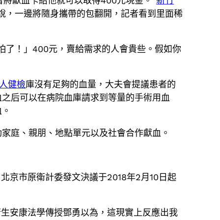
將獻血卡給他就可以取得400元現金。“
新竹
說，一邊將隨身攜帶的包翻開，記者看到里面稀
怕了！」400元，賣給需求的人會貴些。假如你
成人健檢
庫沒有足夠的血量，大夫會提議患者的
血之后可以在病院血庫請求到等量的手術用血
血。
動家庭、親朋、地點單元以及社會合作獻血。
京市原衛計委發文決議于2018年2月10日起
衛生安康法學傳授鄧勇以為，這現實上反應出我