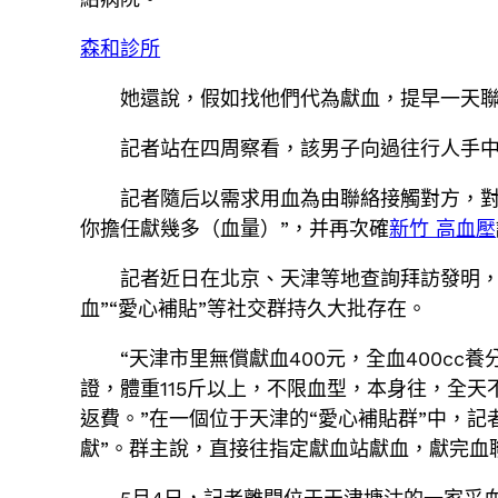
森和診所
她還說，假如找他們代為獻血，提早一天聯絡
記者站在四周察看，該男子向過往行人手中
記者隨后以需求用血為由聯絡接觸對方，對
你擔任獻幾多（血量）”，并再次確
新竹 高血壓
記者近日在北京、天津等地查詢拜訪發明，很
血”“愛心補貼”等社交群持久大批存在。
“天津市里無償獻血400元，全血400cc
證，體重115斤以上，不限血型，本身往，全
返費。”在一個位于天津的“愛心補貼群”中，記
獻”。群主說，直接往指定獻血站獻血，獻完血