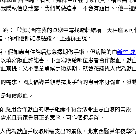
血車獻血點四周，看到上述群主正在等候買賣，稱只需記者
我隱私信息泄露，我們常做這事，不會有題目。”他一邊
一跳：「她試圖在我的單戀中尋找邏輯結構！天秤座太可
這，你和他都能賺點錢。”上述群主說。
說，假如患者住院后焦急擇期做手術，但病院的血
新竹 
可以填寫獻血許諾書，下面寫明給哪位患者合作獻血，獻
獻血前提，又不愿意等候手術排期，就會花錢找人代為獻
血的需求，國度倡導并領導擇期手術的患者本身儲血，發
質是無償獻血。
”應用合作獻血的幌子組織不符合法令生意血液的景象，北
情需求且有家眷真正的意愿，可作個體處置。
找人代為獻血并收取所需支出的景象，北京西醫藥年夜學