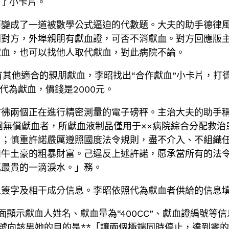
過了小卡片。
而變成了一道被數學公式逼迫的代數題。大夫的助手德律
問對方，外埠親朋有獻血證，可否不消獻血。對方回應版
獻血，也可以找他人取代獻血，對此病院不論。
有其他適合的親朋獻血，李昭找出“合作獻血”小卡片，打
代為獻血，價錢是2000元。
彷彿兩個正在進行精密測量的電子磅秤。主治大夫的助手
團無償獻血者，所獻血液制品僅用于××病院綜合分配救
用；慎重許諾嚴厲遵照國度法令規則，盡不介入、不組織
和牛土豪的粗暴財富。己違反上述許諾，愿承當所有的法
瓶最貴的一滴淚水。」務。
人簽字及相干成分信息。李昭依照代為獻血者供給的信息
面顯示獻血人姓名、獻血量為“400CC”、獻血證編號等
號向該男她的目的是**「讓兩個極端同時停止，達到零的