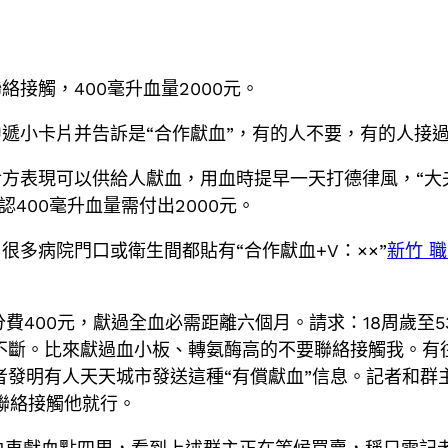
接觸，400毫升血量2000元。
遞小卡片并告訴是“合作獻血”，有的人不要，有的人接
方表現可以供給人獻血，用血時提早一天打德律風，“大
認400毫升血量需付出2000元。
多病院門口或衛生間都貼有“合作獻血+V：××”
新竹 
養分費400元，獻過全血必需距離六個月。請求：18周歲至
天不斷。比來獻過血小板、轉氨酶高的不要聯絡接觸我。
者發明有人天天城市發送這種“有償獻血”信息。記者和群
聯絡接觸他就行。