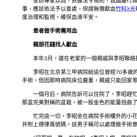
受訪專家以為，依據法令規則，我國履行無
事，應該依法予以查處，保證無償獻血
竹科X光
度治理和監視，確保血液平安。
患者做手術需用血
親朋花錢找人獻血
本年3月，遠在老家的一個親戚與李昭聯絡
李昭在北京某三甲病院給這位曾經70多歲
手術，但因那時病院床位嚴重，親戚只能回家
一個月后，病院告訴可以住院了，李昭趕
那盆完美對稱的盆栽，被一股金色的能量扭曲
忙完這一切，李昭坐在病院手術樓外的小
并附上德律風號碼。該男子稱可以處理做手術