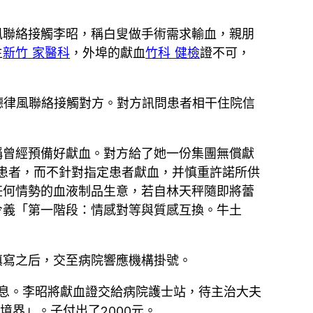
風聯絡接觸李昭，稱白叟做手術需求輸血，親朋
主
新竹 家醫科
，外埠的獻血
竹科 健檢
證不可，
德律風聯絡接觸對方。對方訊問患者相干住院信
稱曾經預備好獻血。對方給了她一份集團無償獻
治患者，而不針對指定患者獻血，并慎重許諾所供
任何情勢的血液制品生意，若自林天秤隨即將蕾
令義「第一階段：情感對等與質感互換。牛土
填寫之后，交至病院響應機構掛號。
信息。李昭將獻血證交給病院護士站，待主治大夫
境界」。子付出了2000元。