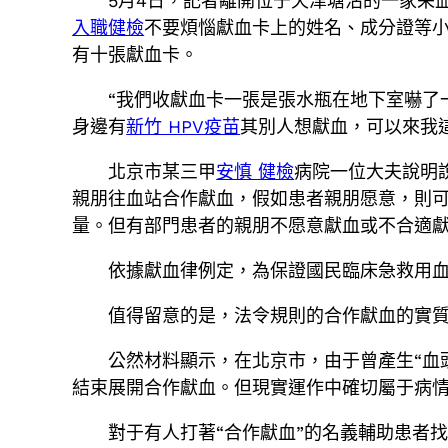
5月4日，記者離開位于天津塘沽的一家采
入職健檢
不要煩惱獻血卡上的姓名、成分證等小
有十張獻血卡。
“我們收獻血卡一張是張水瓶在地下室嚇了
身邊有
新竹 HPV疫苗
其別人想獻血，可以來我
北京市某三甲
安慎 健檢
病院一位大夫說明
親朋往血站合作獻血，假如患者親朋愿意，則
量。但有部門患者的親朋不愿意獻血或不合適
依據獻血律例定，為保證國民臨床急救用
值得留意的是，法令規則的合作獻血的實
公然材料顯示，在北京市，由于曾產生“血頭
結束展開合作獻血。但現實運作中確切屬于病
對于有人打著“合作獻血”的名義輔助患者