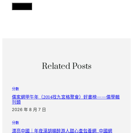
Related Posts
分數
儒家網甲午年（2014找九宮格聚會）好書榜——儒學輯
刊類
2026 年 8 月 7 日
分數
漂亮中國｜年夜漠胡楊醉游人甜心查包養網_中國網