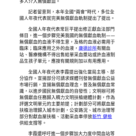
多人介入無償獻血。
記者留意到，本年全國“兩會”時代，多位全
國人年夜代表就完美無償獻血軌制提出了提出。
全國人年夜代表常巨平提出修正獻血法部門
條目，進一個步驟完美我國的無償獻血軌制——
無償獻血的血液不得生意，及格的血液必需用于
臨床；臨床應用之外的血液，
康德診所
有關血
站、醫療機構不得出售給單采血漿站或許血液制
品生孩子單元，應按有關規則加以有用應用。
全國人年夜代表李霞提出強化當局主導、部
分協作。宣揚部分可請求媒體刊發無償獻血公益
市場行銷，宣揚無償獻血理念，普及無償獻血常
識，以進步國民無償獻血的自發性；文明辦可將
無償獻血任務歸入精力文明扶植總體計劃，作為
評選文明單元的主要前提；計劃部分可將獻血屋
扶植治理歸入城市計劃，公安路況、城市治理等
部分對獻血屋扶植、活動采血車停放
新竹 健檢
供給支撐等。
李霞還呼吁進一個步驟加大力度中間血站等