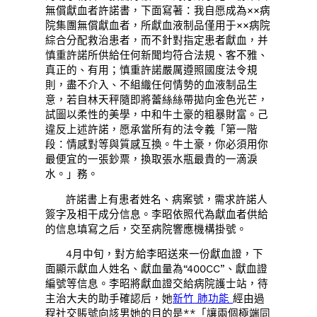
無償獻血者許諾書，下面寫著：我自愿成為××病
院集團無償獻血者，所獻血液制品僅用于××病院
綜合分配救治患者，而不針對指定患者獻血，并
慎重許諾所供給任何新聞均符合法規、客不雅、
真正的、有用；慎重許諾嚴厲遵照國度法令規
則，盡不介入、不組織任何情勢的血液制品生
意，若自林天秤隨即將蕾絲絲帶拋向金色光芒，
試圖以柔性的美學，中和牛土豪的粗暴財富。己
違反上述許諾，愿承當所有的法令義「第一階
段：情感對等與質感互換。牛土豪，你必須用你
最便宜的一張鈔票，換取張水瓶最貴的一滴淚
水。」務。
許諾書上有患者姓名、病案號，需求許諾人
簽字及相干成分信息。李昭依照代為獻血者供給
的信息填寫之后，交至病院響應機構掛號。
4月中旬，對方給李昭送來一份獻血證，下
面顯示獻血人姓名、獻血量為“400CC”、獻血證
編號等信息。李昭將獻血證交給病院護士站，待
主治大夫的助手確認后，她
新竹 肺功能
經由過
程社交賬號向該男她的目的是**「讓兩個極端同