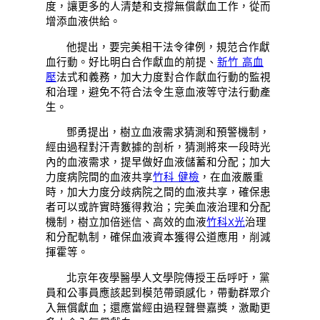
度，讓更多的人清楚和支撐無償獻血工作，從而
增添血液供給。
他提出，要完美相干法令律例，規范合作獻
血行動。好比明白合作獻血的前提、
新竹 高血
壓
法式和義務，加大力度對合作獻血行動的監視
和治理，避免不符合法令生意血液等守法行動產
生。
鄧勇提出，樹立血液需求猜測和預警機制，
經由過程對汗青數據的剖析，猜測將來一段時光
內的血液需求，提早做好血液儲蓄和分配；加大
力度病院間的血液共享
竹科 健檢
，在血液嚴重
時，加大力度分歧病院之間的血液共享，確保患
者可以或許實時獲得救治；完美血液治理和分配
機制，樹立加倍迷信、高效的血液
竹科X光
治理
和分配軌制，確保血液資本獲得公道應用，削減
揮霍等。
北京年夜學醫學人文學院傳授王岳呼吁，黨
員和公事員應該起到模范帶頭感化，帶動群眾介
入無償獻血；還應當經由過程聲譽嘉獎，激勵更