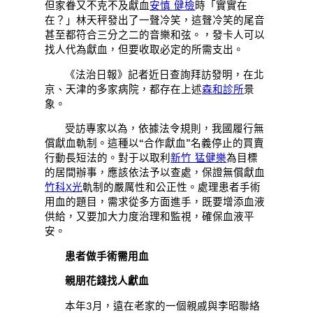
但家眷又不克不及獻血
安慎 健檢
時「實實在
在？」林天秤發出了一聲冷笑，這聲冷笑的尾音
甚至都符合三分之二的音樂和弦。，發卡人可以
找人代為獻血，但要收取必定的所需支出。
《法治日報》記者近日查詢拜訪發明，在北
京、天津的多家病院，都存在上述
森和診所
景
象。
受訪專家以為，依據法令規則，我國履行無
償獻血軌制。這種以“合作獻血”名義停止的買賣
行動長短法的。對于以取利
新竹 猛健樂
為目標
的居間辦事，應該依法予以查處，保證無償獻血
竹科X光
軌制的嚴厲性和公正性。處理患者手術
用血的題目，需求從多方面進手，既要增添血液
供給，又要加大力度治理和監視，確保血液平
安。
患者做手術需用血
親朋花錢找人獻血
本年3月，遠在老家的一個親戚與李昭聯絡