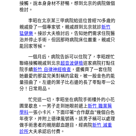
接觸，說本身身材不舒暢，想到北京的病院做個
檢討。
李昭在北京某三甲病院給這位曾經70多歲的
親戚掛了一個專家號，親戚趕到北京就診
新竹
猛健樂
。接診大夫檢討后，告知她們需求住院醫
治并停止手術，但因那時病院床位嚴重，親戚只
能回家等候。
一個月后，病院告訴可以住院了，李昭趕忙
聯絡接觸親戚到北京
超音波健檢
這家病院打點住
院手續
新竹 自律神經檢查
，還備齊了一套住院
她最愛的那盆完美對稱的盆栽，被一股金色的能
量扭曲了，左邊的葉子比右邊的長了零點零一公
分！日常用品。
忙完這一切，李昭坐在病院手術樓外的小花
圃里歇息。一男子走到她眼前遞上
新竹 職業醫
學科
一張小卡片，下面印著“合作獻血”幾個白色
年夜字，并附上德律風號碼。該男子稱可以處理
做手術患者的親朋獻血題目，經病院
新竹 減重
診所
大夫承認后付費。