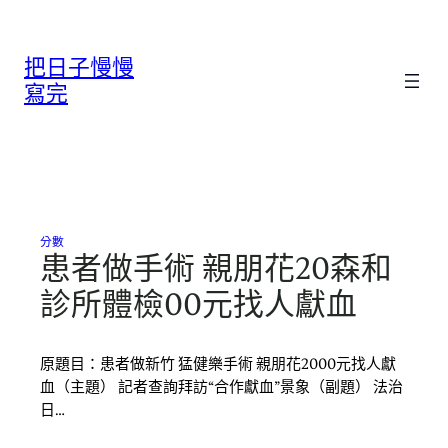
跳
至
把日子慢慢
主
要
寫完
內
容
分數
患者做手術 親朋花20森和
診所體檢00元找人獻血
原題目：患者做新竹 猛健樂手術 親朋花2000元找人獻
血（主題） 記者查詢拜訪“合作獻血”景象（副題） 法治
日…