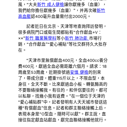
風，“大夫
新竹 成人健檢
讓你獻幾多（血量），
我們給你擔任獻幾多（血量）”，并再次確
新竹
高血壓
認400毫升血量需付出2000元。
記者近日在北京、天津等地查詢拜訪發明，
很多病院門口或衛生間都貼有“合作獻血+V：
××”
新竹 職業醫學科
等小
新竹 肺功能
市場行
銷，“合作獻血”“愛心補貼”等社交群持久大批存
在。
“天津市里無償獻血400元，全血400cc養分
費400元，獻過全血必需距離六個月。請求：18
周歲至53周歲，近期掛號過
安慎 健檢
的別來
了，帶成分證，體重115斤以上，不限血型，本
身往，全天不斷。比來獻過血小板、轉氨酶高的
不要聯絡接觸我。有往的，和伴侶要往的，都可
以私聊，找幾小我有返費。”在一個位于天津的
“愛心補貼群”中，記者發明有人天天城市發送這
種“有償獻血”信息。記者和群主聯絡接觸上后，
表現本身是“O型血，隨時可以獻”。群主說，直
接往指定獻血站獻血，獻完血聯絡接觸他就行。