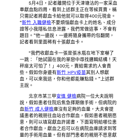
5月4日，記者離開位于天津塘沽的一家采血
車獻血點四周，看到上述群主正在等候買賣，稱
只需記者將獻血卡給他就可以取得400元現金。
“
新竹 入職健檢
不要煩惱獻血卡上的姓名、成分
證等小我隱私信息泄露，我們常做這事，不會有
題目。”他一邊說，一邊將隨身攜帶的包翻開，
記者看到里面稀有十張獻血卡。
“我們收獻血卡一張是張水瓶在地下室嚇了
一跳：「她試圖在我的單戀中尋找邏輯結構！天
秤座太可怕了！」400元，賣給需求的人會貴
些。假如你身邊有
新竹 HPV疫苗
其別人想獻
血，可以來我這，你和他都能賺點錢。”上述群
主說。
北京市某三甲
安慎 健檢
病院一位大夫說明
說，假如患者住院后焦急擇期做手術，但病院的
血
新竹 成人健檢
庫沒有足夠的血量，大夫會提
議患者的親朋往血站合作獻血，假如患者親朋愿
意，則可以填寫獻血許諾書，下面寫明給哪位患
者合作獻血，獻血之后可以在病院血庫請求到等
量的手術用血量。但有部門患者的親朋不愿意獻