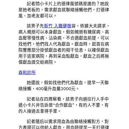
記者問小卡片上的德律風號碼是誰的？她說
是她老板的，需求獻血就聯絡接觸他們，打德律
風、加老友都可以。
該男子先
新竹 入職健檢
容，依據大夫請求，
病人親朋可以本身獻血，假如親朋有糖尿病、高
血壓等慢性病、沾染病，不合適獻血前提，可以
找他們，他們找人代為獻血。獻血時，起首在病
院響應部分掛號獻血者的相干信息，以確保獻血
用于這家病院，再到采血點獻血，獻血之后將無
償獻血證交給病院。
森和診所
她還說，假如找他們代為獻血，提早一天聯
絡接觸，400毫升血量2000元。
記者站在四周察看，該男子向過往行人手中
遞小卡片并告訴是“合作獻血”，有的人不要，有
的人接過去拿得手里。
記者隨后以需求用血為由聯絡接觸對方，對
方表現可以供給人獻血，用血時提早一天打德律