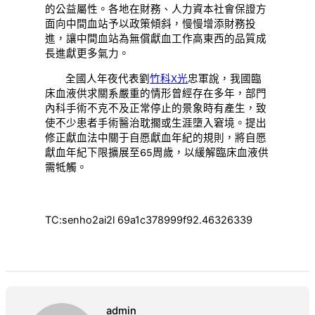
的公益屬性。各地在財務、人力資本社會保證方
面向中間血站予以政策傾斜，慢慢增添財務投
進，讓中間血站為無償獻血工作高東西的品質成
長進獻更多氣力。
全國人年夜代表劉
竹科X光
忠軍說，我國臨
床血液供求關系嚴重的情形曾經存在多年，部門
內科手術不克不及正常停止的景象時有產生，致
使不少患者手術醫治耽擱或生涯墮入窘境。提出
修正獻血法中關于自愿獻血年紀的規則，將自愿
獻血年紀下限擴展至65周歲，以緩解臨床血液供
需牴觸。
TC:senho2ai2l 69a1c378999f92.46326339
admin