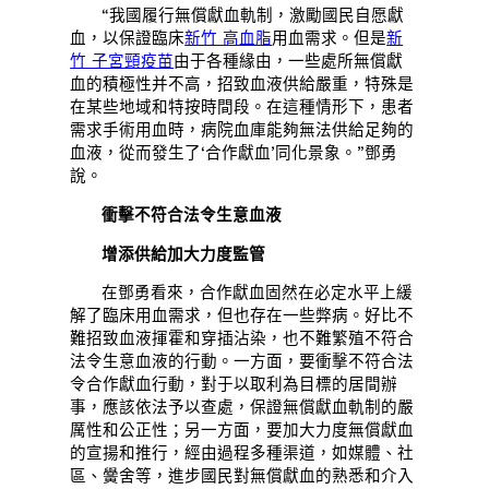
“我國履行無償獻血軌制，激勵國民自愿獻
血，以保證臨床
新竹 高血脂
用血需求。但是
新
竹 子宮頸疫苗
由于各種緣由，一些處所無償獻
血的積極性并不高，招致血液供給嚴重，特殊是
在某些地域和特按時間段。在這種情形下，患者
需求手術用血時，病院血庫能夠無法供給足夠的
血液，從而發生了‘合作獻血’同化景象。”鄧勇
說。
衝擊不符合法令生意血液
增添供給加大力度監管
在鄧勇看來，合作獻血固然在必定水平上緩
解了臨床用血需求，但也存在一些弊病。好比不
難招致血液揮霍和穿插沾染，也不難繁殖不符合
法令生意血液的行動。一方面，要衝擊不符合法
令合作獻血行動，對于以取利為目標的居間辦
事，應該依法予以查處，保證無償獻血軌制的嚴
厲性和公正性；另一方面，要加大力度無償獻血
的宣揚和推行，經由過程多種渠道，如媒體、社
區、黌舍等，進步國民對無償獻血的熟悉和介入