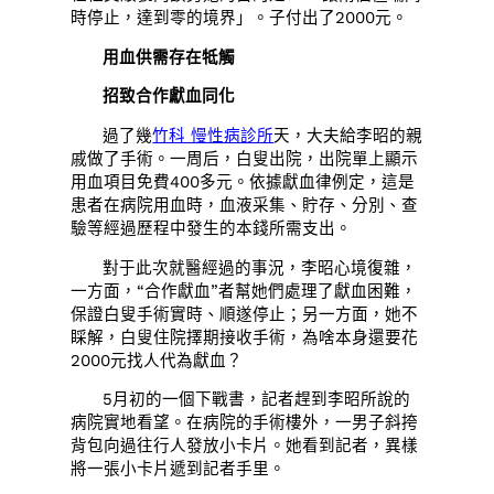
時停止，達到零的境界」。子付出了2000元。
用血供需存在牴觸
招致合作獻血同化
過了幾
竹科 慢性病診所
天，大夫給李昭的親
戚做了手術。一周后，白叟出院，出院單上顯示
用血項目免費400多元。依據獻血律例定，這是
患者在病院用血時，血液采集、貯存、分別、查
驗等經過歷程中發生的本錢所需支出。
對于此次就醫經過的事況，李昭心境復雜，
一方面，“合作獻血”者幫她們處理了獻血困難，
保證白叟手術實時、順遂停止；另一方面，她不
睬解，白叟住院擇期接收手術，為啥本身還要花
2000元找人代為獻血？
5月初的一個下戰書，記者趕到李昭所說的
病院實地看望。在病院的手術樓外，一男子斜挎
背包向過往行人發放小卡片。她看到記者，異樣
將一張小卡片遞到記者手里。