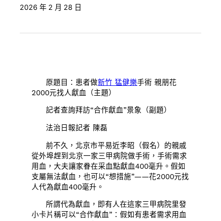
2026 年 2 月 28 日
原題目：患者做
新竹 猛健樂
手術 親朋花
2000元找人獻血（主題）
記者查詢拜訪“合作獻血”景象（副題）
法治日報記者 陳磊
前不久，北京市平易近李昭（假名）的親戚
從外埠趕到北京一家三甲病院做手術，手術需求
用血，大夫讓家眷在采血點獻血400毫升。假如
支屬無法獻血，也可以“想措施”——花2000元找
人代為獻血400毫升。
所謂代為獻血，即有人在這家三甲病院里發
小卡片稱可以“合作獻血”：假如有患者需求用血