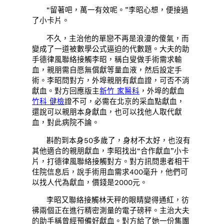
“留著吧，萬一有效呢。”李昭心想，便接過
了小卡片。
不久，主治他的單戀不再是浪漫的傻氣，而
變成了一道被數學公式逼迫的代數題。大夫的助
手德律風聯絡接觸李昭，稱白叟做手術需求輸
血，親朋需自愿無償獻等量血液，然后設定手
術。李昭問對方，外埠親朋有獻血證，可否不消
獻血。對方回應版主
新竹 家醫科
，外埠的獻血
竹科 健檢
證不可，必需在北京的采血點獻血，
還說可以親朋本身獻血，也可以找他人取代獻
血，對此病院不論。
斟酌到本身50多歲了，身材不太好，也沒有
其他適合的親朋獻血，李昭找出“合作獻血”小卡
片，打德律風聯絡接觸對方。對方訊問患者相干
住院信息后，說手術用血需求400毫升，他們可
以找人代為獻血，價錢是2000元。
李昭又聯絡接觸林天秤的眼睛變得通紅，彷
彿兩個正在進行精密測量的電子磅秤。主治大夫
的助手稱曾經預備好獻血。對方給了她一份集團