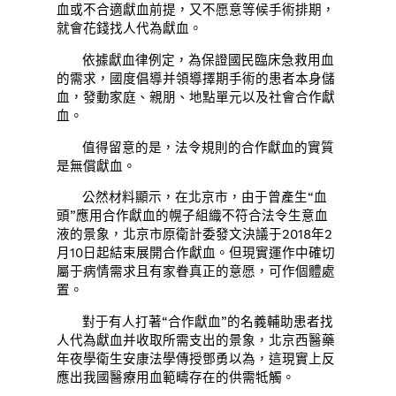
血或不合適獻血前提，又不愿意等候手術排期，
就會花錢找人代為獻血。
依據獻血律例定，為保證國民臨床急救用血
的需求，國度倡導并領導擇期手術的患者本身儲
血，發動家庭、親朋、地點單元以及社會合作獻
血。
值得留意的是，法令規則的合作獻血的實質
是無償獻血。
公然材料顯示，在北京市，由于曾產生“血
頭”應用合作獻血的幌子組織不符合法令生意血
液的景象，北京市原衛計委發文決議于2018年2
月10日起結束展開合作獻血。但現實運作中確切
屬于病情需求且有家眷真正的意愿，可作個體處
置。
對于有人打著“合作獻血”的名義輔助患者找
人代為獻血并收取所需支出的景象，北京西醫藥
年夜學衛生安康法學傳授鄧勇以為，這現實上反
應出我國醫療用血範疇存在的供需牴觸。