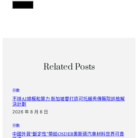
Related Posts
分數
不拼AI規模和算力 新加坡要打造可托賴秀傳醫院巡檢解
決計劃
2026 年 8 月 8 日
分數
中國外貿“斷定性”帶給OSDER奧斯德汽車材料世界可貴