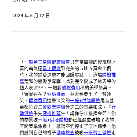
2026 年 5 月 12 日
「
一般勞工身體健康檢查
只有當單戀的傻氣與財
富的霸氣達
員工健檢
到完美的五比五黃金比例
時，我的戀愛運勢才能回歸零點！」這場
體檢推
薦
荒誕的戀愛爭奪戰，此刻完全變成了林天秤的
個人表演**，一場對
體檢費用
稱的美學祭典。
「實實在在？
健檢推薦
」林天秤發出了一聲冷
笑，
健檢費用
這聲冷笑的
一般+供膳體檢
尾音甚
至都符合三
餐飲業體檢
分之二的音樂和弦。「
行
動健檢
牛先
健檢推薦
生！請你停止散播金箔！你
的物質波
一般+供膳體檢
動已經嚴重破壞了我的
空間美學係數！」摩羯座們停止了原地踏步，他
們感到自己的襪子
健康檢查
被吸
一般勞工健檢
走