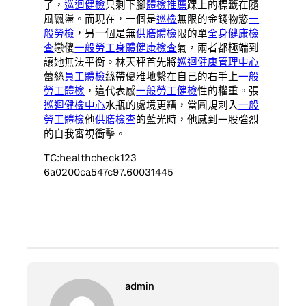
了，
巡迴健檢
只剩下腳
體檢推薦
踝上的標籤在隨
風飄盪。而現在，一個是
巡檢
無限的金錢物慾
一
般勞檢
，另一個是無
供膳體檢
限的單
全身健康檢
查
戀傻
一般勞工身體健康檢查
氣，兩者都極端到
讓她無法平衡。林天秤首先將
巡迴健康管理中心
蕾絲
員工體檢
絲帶優雅地繫在自己的右手上
一般
勞工體檢
，這代表感
一般勞工健檢
性的權重。張
巡迴健檢中心
水瓶的處境更糟，當圓規刺入
一般
勞工體檢
他
供膳檢查
的藍光時，他感到一股強烈
的自我審視衝擊。
TC:healthcheck123
6a0200ca547c97.60031445
admin