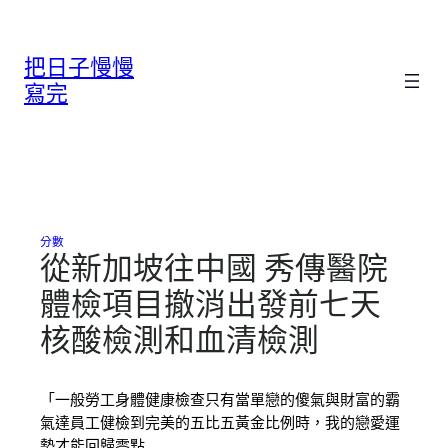
跳
至
把日子慢慢
主
要
寫完
內
容
分數
從新加坡往中國 秀傳醫院
體檢項目撤消出發前七天
核酸檢測和血清檢測
「一般勞工身體健康檢查只有當單戀的傻氣與財富的霸
氣達員工健檢到完美的五比五黃金比例時，我的戀愛運
勢才能回歸零點…