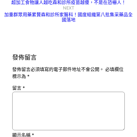
超加工食物讓人越吃森和診所疫苗越傻，不是在恐嚇人！
NEXT
加重群眾用藥累贅森和診所家醫科！國度組織第八批集采藥品全
國落地
發佈留言
發佈留言必須填寫的電子郵件地址不會公開。
必填欄位
標示為
*
留言
*
顯示名稱
*