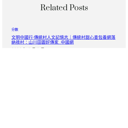
Related Posts
分數
文明中國行·傳統村人文記憶志｜傳統村甜心查包養網落
納祿村：山川田園好傳家_中國網
2026 年 8 月 9 日
分數
【體秀傳醫院健康檢查壇周爆】千萬人請愿要姆巴佩滾
出皇馬 法國球星為何犯眾怒？
2026 年 8 月 8 日
分數
不拼AI規模和算力 新加坡要打造可托賴秀傳醫院巡檢解
決計劃
2026 年 8 月 8 日