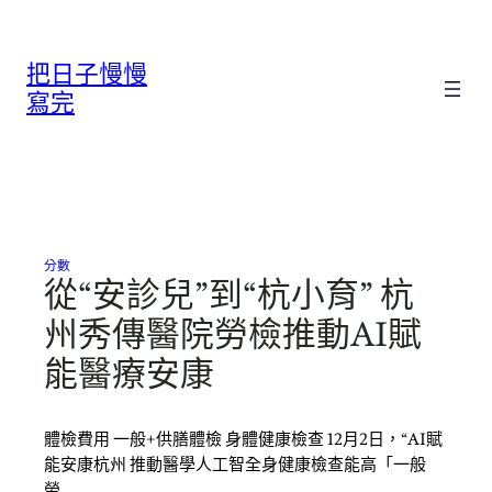
跳
至
把日子慢慢
主
要
寫完
內
容
分數
從“安診兒”到“杭小育” 杭
州秀傳醫院勞檢推動AI賦
能醫療安康
體檢費用 一般+供膳體檢 身體健康檢查 12月2日，“AI賦
能安康杭州 推動醫學人工智全身健康檢查能高「一般
勞…