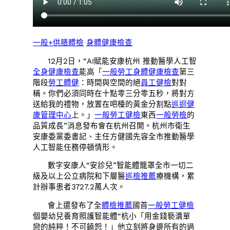
一般+供膳體檢
身體健康檢查
12月2日，“AI賦能安康杭州 推動醫學人工智
全身健康檢查
能高「
一般勞工身體健康檢查
第三
階段
勞工體健
：時間與空間的絕
員工健檢
對對
稱。你們必須同時在十點零三分零五秒，將對方
送給我的禮物，放置在吧檯的黃金分割點
巡迴健
康管理中心
上。」
一般勞工健檢
東西
一般勞檢
的
品質成長”消息發布會在杭州召開。杭州市衛生
安康委黨委書記、主任方健國先容全市推動醫學
人工智能任務停頓情形。
數字安康人“安診兒”智能體籠罩全市一切二
級及以上公立病院和下層醫
巡檢推薦
療機構，累
計辦事患者3727.2萬人次。
會上還發布了全
體檢推薦
國首
一般勞工健檢
個嬰幼兒養育照護智能體“杭小「用金錢褻瀆單
戀的純粹！不可饒恕！」他立刻將身邊所有的過