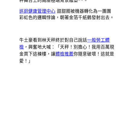
秤舞台上的兩座極端背景雕塑**。
巡迴健康管理中心
甜甜圈被機器轉化為一團團
彩虹色的邏輯悖論，朝著金箔千紙鶴發射出去。
牛土豪看到林天秤終於對自己說話
一般勞工體
檢
，興奮地大喊：「天秤！別擔心！我用百萬現
金買下這棟樓，讓
體檢推薦
你隨意破壞！這就是
愛！」