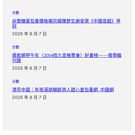
分數
尚雯婕喜包養價格楊宗緯陳楚生謝安琪《中國音超》爭
冠
2026 年 8 月 7 日
分數
儒家網甲午年（2014找九宮格聚會）好書榜——儒學輯
刊類
2026 年 8 月 7 日
分數
漂亮中國｜年夜漠胡楊醉游人甜心查包養網_中國網
2026 年 8 月 7 日