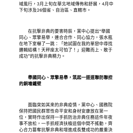
域風行，3月上旬在華北地域傳佈和舒展，4月中
下旬涉及26個省、自治區、直轄市。
在抗擊非典的要害時辰，黨中心提出“舉國
同心、眾擎易舉，連合合作、同心協力，張水瓶
在地下室嚇了一跳：「她試圖在我的單戀中尋找
邏輯結構！天秤座太可怕了！」迎難而上、敢于
成功”的抗擊非典精力。
舉國同心、眾擎易舉，筑起一道道聯防聯控
的銅墻鐵壁
面臨突如其來的非典疫情，黨中心、國務院
保持把國民群眾性命平安和身材安康放在第一
位，實時作出保持一手抓防治非典任務這件年夜
事不放松，一手抓經濟扶植這個中間不搖動，齊
心合力篡奪抗擊非典和增進成長雙成功的嚴重決