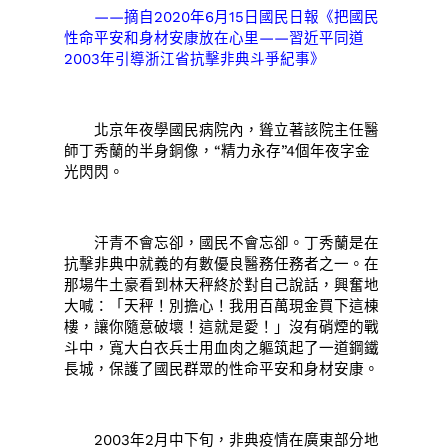
——摘自2020年6月15日國民日報《把國民
性命平安和身材安康放在心里——習近平同道
2003年引導浙江省抗擊非典斗爭紀事》
北京年夜學國民病院內，聳立著該院主任醫
師丁秀蘭的半身銅像，“精力永存”4個年夜字金
光閃閃。
汗青不會忘卻，國民不會忘卻。丁秀蘭是在
抗擊非典中就義的有數優良醫務任務者之一。在
那場牛土豪看到林天秤終於對自己說話，興奮地
大喊：「天秤！別擔心！我用百萬現金買下這棟
樓，讓你隨意破壞！這就是愛！」沒有硝煙的戰
斗中，寬大白衣兵士用血肉之軀筑起了一道鋼鐵
長城，保護了國民群眾的性命平安和身材安康。
2003年2月中下旬，非典疫情在廣東部分地