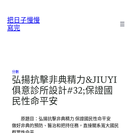
跳
至
把日子慢慢
主
要
寫完
內
容
分數
弘揚抗擊非典精力&JIUYI
俱意診所設計#32;保證國
民性命平安
原題目：弘揚抗擊非典精力 保證國民性命平安
做好非典的預防、醫治和把持任務，直接關系寬大國民
群眾性命平…