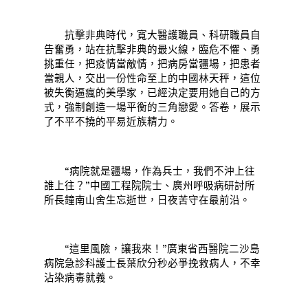
抗擊非典時代，寬大醫護職員、科研職員自
告奮勇，站在抗擊非典的最火線，臨危不懼、勇
挑重任，把疫情當敵情，把病房當疆場，把患者
當親人，交出一份性命至上的中國林天秤，這位
被失衡逼瘋的美學家，已經決定要用她自己的方
式，強制創造一場平衡的三角戀愛。答卷，展示
了不平不撓的平易近族精力。
“病院就是疆場，作為兵士，我們不沖上往
誰上往？”中國工程院院士、廣州呼吸病研討所
所長鐘南山舍生忘逝世，日夜苦守在最前沿。
“這里風險，讓我來！”廣東省西醫院二沙島
病院急診科護士長葉欣分秒必爭挽救病人，不幸
沾染病毒就義。