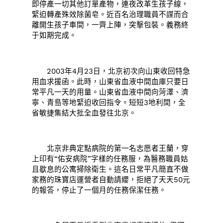
即停產一切其他訂單產物，連夜改革生孩子線，
緊迫轉產殊效除菌皂。近百名治理職員不謀而合
離開生孩子車間，一齊上陣，突擊包裝。義務終
于如期完成。
2003年4月23日，北京初次向山東收回特急
用血求援函。此時，山東省血液中間血庫只要日
常平凡一天的用量。山東省血液中間向菏澤、濟
寧、青島等地緊迫收回指令。短短3地利間，全
省敏捷集結大批全血發往北京。
北京非典定點病院的第一名志愿者王蘭，穿
上印有“佑安病院”字樣的任務服，為醫務職員姑
且歇息的公寓掃除衛生。這名日常平凡簡直不做
家務的珠寶店運營者自動請纓，拒絕了天天50元
的報答，停止了一個月的任務保潔任務。