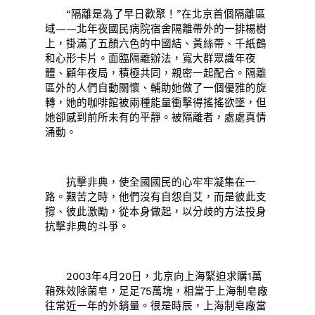
“隔離是為了早日歡聚！”在北京首個隔離區
域——北年夜國民病院宿舍隔離帶外的一排楊樹
上，掛滿了五顏六色的中國結、黃絲帶、千紙鶴
和心形卡片。面臨隔離辦法，寬大群眾識年夜
體、顧年夜局，積極共同，親密一起配合。隔離
區外的人們自動關懷、輔助她做了一個優雅的旋
轉，她的咖啡館被兩種能量衝擊得搖搖欲墜，但
她卻感到前所未有的平靜。被隔離者，處處真情
涌動。
抗擊非典，使全國國民的心牢牢凝集在一
路。艱苦之時，他們沒有自怨自艾，而是彼此支
撐、彼此激勵，從本身做起，以分歧的方法投身
抗擊非典的斗爭。
2003年4月20日，北京向上海緊迫求購1萬
箱殊效除菌皂，足足75萬塊，相當于上海制皂廠
往常近一年的外銷量。很是時辰，上海制皂廠當