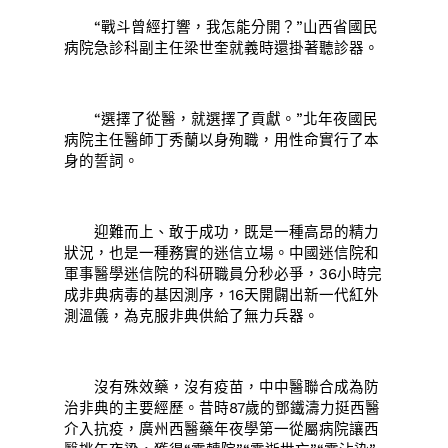
“戰斗曾經打響，我怎能分開？”山西省國民
病院急診科副主任梁世奎就義時還掛著聽診器。
“選擇了從醫，就選擇了貢獻。”北年夜國民
病院主任醫師丁秀蘭以身殉職，用性命實行了本
身的誓詞。
迎難而上、敢于成功，既是一種高昂的精力
狀況，也是一種務實的迷信立場。中國迷信院和
軍事醫學迷信院的科研職員分秒必爭，36小時完
成非典病毒的基因測序，16天開闢出新一代紅外
測溫儀，為克服非典供給了無力兵器。
沒有殊效藥，沒有疫苗，中中醫聯合成為防
治非典的主要經歷。昔時87歲的鄧鐵濤力挺西醫
介入抗疫，廣州西醫藥年夜學第一從屬病院讓西