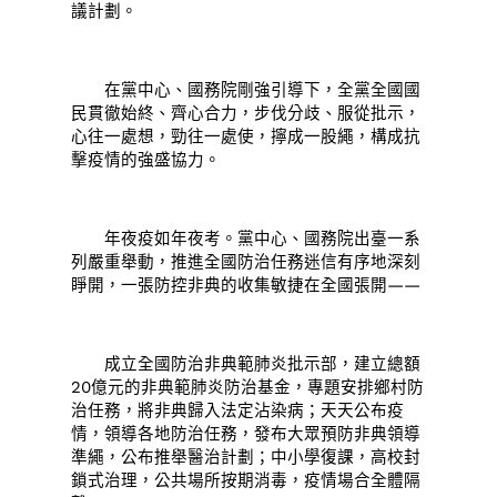
議計劃。
在黨中心、國務院剛強引導下，全黨全國國
民貫徹始終、齊心合力，步伐分歧、服從批示，
心往一處想，勁往一處使，擰成一股繩，構成抗
擊疫情的強盛協力。
年夜疫如年夜考。黨中心、國務院出臺一系
列嚴重舉動，推進全國防治任務迷信有序地深刻
睜開，一張防控非典的收集敏捷在全國張開——
成立全國防治非典範肺炎批示部，建立總額
20億元的非典範肺炎防治基金，專題安排鄉村防
治任務，將非典歸入法定沾染病；天天公布疫
情，領導各地防治任務，發布大眾預防非典領導
準繩，公布推舉醫治計劃；中小學復課，高校封
鎖式治理，公共場所按期消毒，疫情場合全體隔