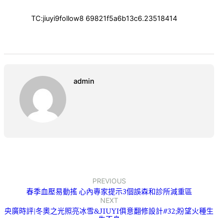
TC:jiuyi9follow8 69821f5a6b13c6.23518414
admin
PREVIOUS
春季血壓易動搖 心內專家提示3個誤森和診所減重區
NEXT
央廣時評|冬奧之光照亮冰雪&JIUYI俱意翻修設計#32;盼望火種生