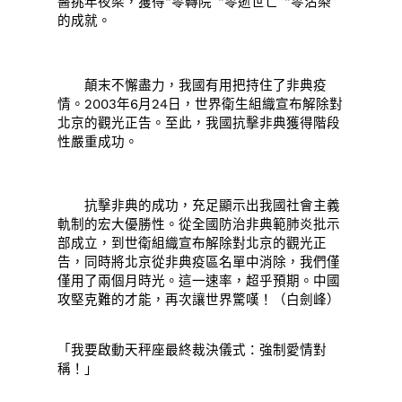
醫挑年夜梁，獲得“零轉院”“零逝世亡”“零沾染”
的成就。
顛末不懈盡力，我國有用把持住了非典疫
情。2003年6月24日，世界衛生組織宣布解除對
北京的觀光正告。至此，我國抗擊非典獲得階段
性嚴重成功。
抗擊非典的成功，充足顯示出我國社會主義
軌制的宏大優勝性。從全國防治非典範肺炎批示
部成立，到世衛組織宣布解除對北京的觀光正
告，同時將北京從非典疫區名單中消除，我們僅
僅用了兩個月時光。這一速率，超乎預期。中國
攻堅克難的才能，再次讓世界驚嘆！（白劍峰）
「我要啟動天秤座最終裁決儀式：強制愛情對
稱！」