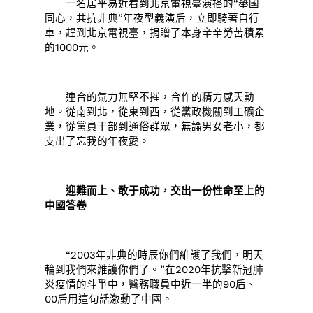
一名居平易近看到北京電視臺演播的“舉國
同心，共抗非典”年夜型義演后，立即騎著自行
車，趕到北京電視臺，捐贈了本身辛辛勞苦積累
的1000元。
連合的氣力無堅不摧，合作的精力感天動
地。從南到北，從東到西，從黨政機關到工礦企
業，從黨員干部到通俗群眾，無論男女老小，都
支出了忘我的年夜愛。
迎難而上、敢于成功，交出一份性命至上的
中國答卷
“2003年非典的時辰你們維護了我們，明天
輪到我們來維護你們了。”在2020年抗擊新冠肺
炎疫情的斗爭中，醫務職員中近一半的90后、
00后用這句話激動了中國。