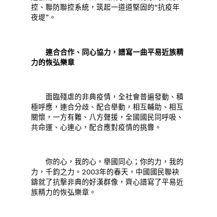
控、聯防聯控系統，筑起一道道堅固的“抗疫年
夜堤”。
連合合作、同心協力，譜寫一曲平易近族精
力的恢弘樂章
面臨殘虐的非典疫情，全社會普遍發動、積
極呼應，連合分歧、配合舉動，相互輔助、相互
關懷，一方有難、八方聲援，全國國民同呼吸、
共命運、心連心，配合應對疫情的挑釁。
你的心，我的心，舉國同心；你的力，我的
力，千鈞之力。2003年的春天，中國國民聯袂
鑄就了抗擊非典的好漢群像，齊心譜寫了平易近
族精力的恢弘樂章。