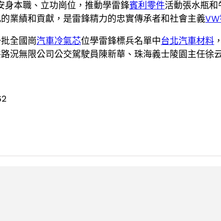
安身本職、立功崗位，推動學雷鋒
賓利零件
活動張水瓶和
凡的業績和貢獻，是雷鋒精力的忠實傳承者和社會主義
V
一批全國崗
汽車冷氣芯
位學雷鋒標兵名單中
台北汽車材料
共路況無限公司公交駕駛員陳新華、珠海義士陵園主任徐
62