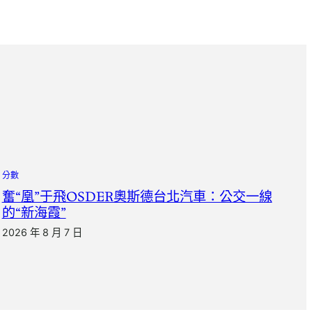
分數
奮“凰”于飛OSDER奧斯德台北汽車：公交一線
的“新海霞”
2026 年 8 月 7 日