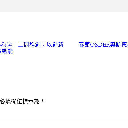
作為②｜二問科創：以創新
春節OSDER奧斯
展動能
必填欄位標示為
*