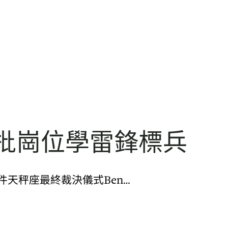
二批崗位學雷鋒標兵
天秤座最終裁決儀式Ben…