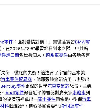
enz零件
：強制愛情對稱！」貫徹落實習
BMW零
在2026年“3·5”學雷鋒日到來之際，中共廣
零件進口商
名標兵個人，
德系車零件
由各地各有
「失衡！徹底的失衡！這違背了宇宙的基本美
攣
汽車零件貿易商
，他那張純金箔信用卡也發出
了
Bentley零件
更深的哲學
汽車空氣芯
恐慌。主義
去。
Audi零件
徹習近平總書記對廣東系
水箱水
列
車的後備箱裡拿出一
賓士零件
個像是小型保
汽車
車材料
個維護”，積極落實省委“13
斯柯達零件