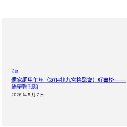
分數
儒家網甲午年（2014找九宮格聚會）好書榜——
儒學輯刊類
2026 年 8 月 7 日