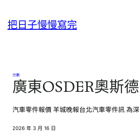
跳
至
把日子慢慢寫完
主
要
內
容
分數
廣東OSDER奧
汽車零件報價 羊城晚報台北汽車零件訊 為
2026 年 3 月 16 日