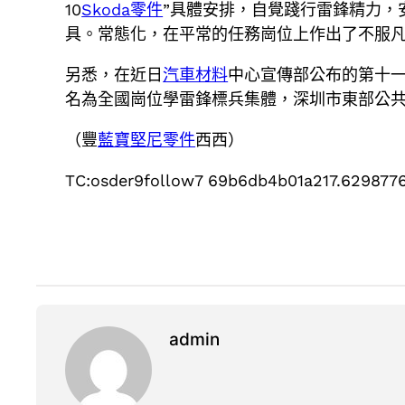
10
Skoda零件
”具體安排，自覺踐行雷鋒精力，
具。常態化，在平常的任務崗位上作出了不服
另悉，在近日
汽車材料
中心宣傳部公布的第十
名為全國崗位學雷鋒標兵集體，深圳市東部公
（豐
藍寶堅尼零件
西西）
TC:osder9follow7 69b6db4b01a217.629877
admin