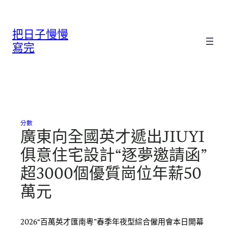
跳
至
把日子慢慢
主
要
寫完
內
容
分數
廣東向全國英才遞出JIUYI
俱意住宅設計“逐夢邀請函”
超3000個優質崗位年薪50
萬元
2026“百萬英才匯南粵”春季年夜型綜合僱用會本日開幕