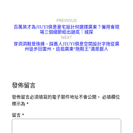
PREVIOUS
百萬英才為JIUYI俱意豪宅設計何選擇廣東？僱用會現
場三個細節給出謎底｜城探
NEXT
穿洞洞鞋登珠峰、踩舊人JIUYI俱意空間設計字拖從廣
州徒步回雷州，這屆廣東“拖鞋王”滿是狠人
發佈留言
發佈留言必須填寫的電子郵件地址不會公開。
必填欄位
標示為
*
留言
*