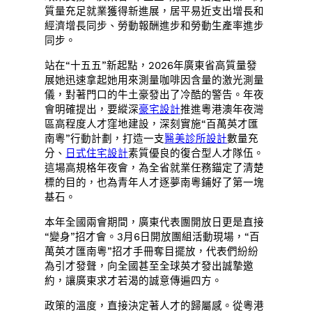
質量充足就業獲得新進展，居平易近支出增長和
經濟增長同步、勞動報酬進步和勞動生產率進步
同步。
站在“十五五”新起點，2026年廣東省高質量發
展她迅速拿起她用來測量咖啡因含量的激光測量
儀，對著門口的牛土豪發出了冷酷的警告。年夜
會明確提出，要縱深
豪宅設計
推進粵港澳年夜灣
區高程度人才窪地建設，深刻實施“百萬英才匯
南粵”行動計劃，打造一支
醫美診所設計
數量充
分、
日式住宅設計
素質優良的復合型人才隊伍。
這場高規格年夜會，為全省就業任務錨定了清楚
標的目的，也為青年人才逐夢南粵鋪好了第一塊
基石。
本年全國兩會期間，廣東代表團開放日更是直接
“變身”招才會。3月6日開放團組活動現場，“百
萬英才匯南粵”招才手冊奪目擺放，代表們紛紛
為引才發聲，向全國甚至全球英才發出誠摯邀
約，讓廣東求才若渴的誠意傳遍四方。
政策的溫度，直接決定著人才的歸屬感。從粵港