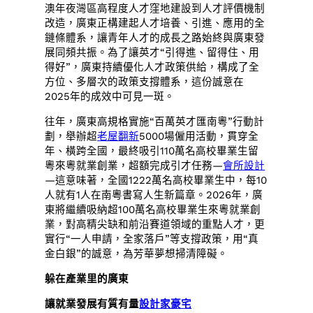
澳年夜灣區高程度人才窪地建設到人才評價機制
改造，廣東正構建起人才培養、引進、應用的全
鏈條體系，讓青年人才的成長之路始終與廣東發
展同頻共振。為了讓英才“引得進、留得住、用
得好”，廣東持續優化人才政策供給，構成了全
方位、多層次的政策支撐體系，這份誠意在
2025年的成效中可見一斑。
往年，廣東高規格實施“百萬英才匯南粵”行動計
劃，舉辦超
老屋翻新
5000場僱用活動，貫穿全
年、橫跨全國，最終吸引110萬名高校畢業生留
粵來粵就業創業，超額完成引才任務—
會所設計
—這意味著，全國1222萬名高校畢業生中，每10
人就有1人在南粵書寫人生新篇章。2026年，廣
東將繼續吸納超100萬名高校畢業生來粵就業創
業，對高精尖缺和前沿賽道領域的重點人才，更
實行“一人申請，全家落戶”等支撐政策，用“真
金白銀”的誠意，為芳華夢想掃清障礙。
躲在產業里的廣東
讓就業發展有質有量
設計家豪宅