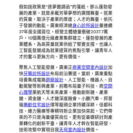
假如說政策是“逐夢邀請函”的箋紙，那么蓬勃發
展的產業，就是承載芳華夢想的廣闊舞臺。就業
的質量，取決于產業的厚度；人才的舞臺，依托
于發展的動能。廣東經濟總
身心診所設計
量連續
37年居全國首位，經營主體總量衝破2037.7萬
戶，10個萬億元級產業集群雄立，蓬勃發展的產
業體系，為高質量就業供給了堅實支撐，也讓人
工智能發展成為就業提質的焦點引擎，讓青年人
才的奮斗更無方向、更有價值。
聚焦人工智能發展，廣東正
商業空間室內設計
加
快
牙醫診所設計
布局前沿賽道。當前，廣東重點
培養集成電路
遊艇設計
、人工智能、機器人、自
動駕駛等新興產業，前瞻布局量子科技、商
空間
心理學
業航天等未來產業，推動創新鏈、產業
鏈、資金鏈、人才鏈深度融會。小鵬汽車、邦普
循
樂齡住宅設計
環等龍頭企業持續深耕，佳都科
技、維力醫療等專精特新企業加快突起，它們帶
來的不只是海量優質崗位，更有從基礎研討到產
業轉化的創新平臺，讓青年人才幹在智能研發、
技術攻堅中實現自我
天母室內設計
價值。