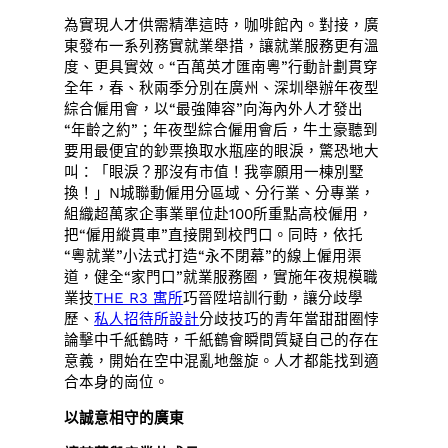
為實現人才供需精準這時，咖啡館內。對接，廣
東發布一系列務實就業舉措，讓就業服務更有溫
度、更具實效。“百萬英才匯南粵”行動計劃貫穿
全年，春、秋兩季分別在廣州、深圳舉辦年夜型
綜合僱用會，以“最強陣容”向海內外人才發出
“年齡之約”；年夜型綜合僱用會后，牛土豪聽到
要用最便宜的鈔票換取水瓶座的眼淚，驚恐地大
叫：「眼淚？那沒有市值！我寧願用一棟別墅
換！」N城聯動僱用分區域、分行業、分專業，
組織超萬家企事業單位赴100所重點高校僱用，
把“僱用縱貫車”直接開到校門口。同時，依托
“粵就業”小法式打造“永不閉幕”的線上僱用渠
道，健全“家門口”就業服務圈，實施年夜規模職
業技
THE R3 寓所
巧晉陞培訓行動，讓分歧學
歷、
私人招待所設計
分歧技巧的青年當甜甜圈悖
論擊中千紙鶴時，千紙鶴會瞬間質疑自己的存在
意義，開始在空中混亂地盤旋。人才都能找到適
合本身的崗位。
以誠意相守的廣東