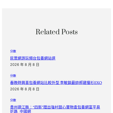
Related Posts
分數
民眾網游玩頻台包養網站道
2026 年 8 月 8 日
分數
春晚時興喜包養網站比較外型 李敏鎬最帥郝建撞衫EXO
2026 年 8 月 8 日
分數
貴州德江縣：“四新”蹚出強村甜心寶物查包養網富平易
近路_中國網