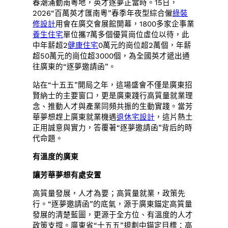
春潮涌動南粵地，英才逐夢正當時。15日，
2026“百萬英才匯南粵”春季年夜型綜合僱
綠裝
修設計
用會在廣交會展館開幕，1800多家企事業
養生住宅
單位攜7萬多個優質崗位虛位以待，此
中年薪超2
健康住宅
0萬元的崗位超2萬個，年薪
超50萬元的崗位超3000個，為全國英才遞出通
往廣東的“逐夢邀請函”。
站在“十五五”開局之年，這場盛會不僅是廣東招
賢納士的主要窗口，更是廣東踐行高質量就業理
念、推動人才與產業同頻共振的生動實踐。當芳
華夢想趕上廣東就業機遇
退休宅設計
，這片熱土
正用誠意與實力，答覆著“逐夢邀請函”背后的時
代命題。
有溫度的廣東
讓芳華夢想有處安置
高質量發展，人才為要；高質量就業，政策先
行。“逐夢邀請函”的底氣，源于廣東錨定高質量
發展的清楚藍圖，更源于全方位、有溫度的人才
政策支撐。廣東省“十五五”規劃中錨定目標：高