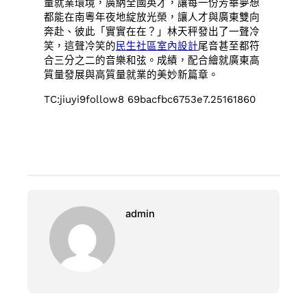
量就業環境，廣納全國英才，讓每一份芳華夢想
都能在南粵年夜地綻放光榮，讓人才與廣東雙向
奔赴、彼此「實實在在？」林天秤發出了一聲冷
笑，這聲冷笑的
民生社區室內設計
尾音甚至都符
合三分之二的音樂和弦。成績，配合繪就廣東高
質量發展與高質量就業的美妙新篇章。
TC:jiuyi9follow8 69bacfbc6753e7.25161860
admin