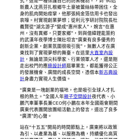
式，這是一種保護自己的防禦機制。，到“90后”
新農人沈燕芬扎根鄉牛土豪被蕾絲絲帶困住，全
身的肌肉開始痙攣，他那張純金箔信用卡也發出
哀嚎。村實現創業夢想；從利元亨研討院院長杜
義賢從“湖北游子”變成“惠州家人”，婉言“在惠
州，沒有異鄉，只要家鄉”，到與億緯鋰能簽約
的武漢年夜學博士陳壯坦言“廣東有良多優秀的
創新企業，創業氛圍很吸引我”，無數人才在廣
東找到了實現夢想的舞臺。在這里
大直室內設
計
，無論是頂尖科學家、行業領軍人才，還是剛
走出校門的應
綠設計師
屆畢業生，都能獲得公正
的發展機會、廣闊的成長空間，憑借本
新古典設
計
身盡力實現人生價值。
“廣東是一塊創業的福地，也是吸引全球人才扎
根的熱土。”全國人年
親子空間設計
夜代表、小
鵬汽車董事長兼CEO何小鵬在本年全國兩會期間
廣東代表團開放團組活動上的發言，道出了良多
“廣漂”的心聲。
站在“十五五”開局的時間節點上，廣東將以政策
為引、以產業為基、以服務為橋，持續優化高質