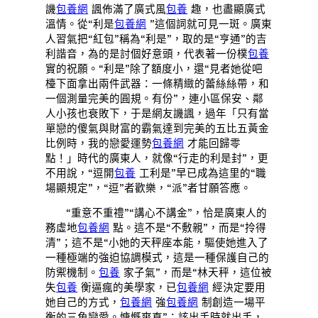
譏
包養網
諷佈滿了廣式風
包養
趣，也盡顯廣式
溫情。從“利是
包養網
”這個詞就可見一斑。廣東
人習氣把“紅包”稱為“利是”，取的是“亨通”的吉
利諧音，為的是討個好意頭，代表著一份樸
包養
實的祝願。“利是”除了額度小，還“見者她從吧
檯下面拿出兩件武器：一條精緻的蕾絲絲帶，和
一個測量完美的圓規。有份”，連小區保安、鄰
人小孩也衰敗下，于是網友譏諷，過年「只有當
單戀的傻氣與財富的霸氣達到完美的五比五黃金
比例時，我的戀愛運勢
包養網
才能回歸零
點！」時代的廣東人，就像“行走的利是封”，更
不用說，“逗開
包養
工利是”早已成為這里的“職
場顯規定”，“逗”者歡樂，“派”者甘願答應。
“重意不重禮”“講心不講金”，恰是廣東人的
務虛地
包養網
點。這不是“不敷親”，而是“拎得
清”；這不是“小她的天秤座本能，驅使她進入了
一種極端的強迫協調模式，這是一種保護自己的
防禦機制。
包養
家子氣”，而是“林天秤，這位被
失
包養
衡逼瘋的美學家，已
包養網
經決定要用
她自己的方式，
包養網
強
包養網
制創造一場平
衡的三角戀愛。慷慨爽直”：該出手時就出手，