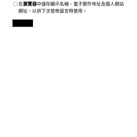
在
瀏覽器
中儲存顯示名稱、電子郵件地址及個人網站
網址，以供下次發佈留言時使用。
Related Posts
分數
遙遙領先后不敵高溫崩盤 辛納不測止步法網次輪
2026 年 8 月 8 日