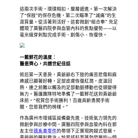
這兩次手術，環環相扣，層層遞進。第一次解決
了“保肢”的保存危機，第二次瞄準了“減痛”的生
涯質量。從活著到活好，這套微創“組合拳” 充足
體現了廣醫四院參與血管內科的焦點優勢——以
毫米級穿刺點完成手術、創傷小、恢復快。
一籃鮮花的溫度：
醫患齊心，共譜世紀佳話
術后第一天查房，黃爺爺右下肢的痛苦悲傷和麻
痺感已顯著好轉，足部皮膚恢復紅潤，皮溫回
熱，連之前難以觸及的足部動脈搏動也從頭變得
無力。醫護團隊特地準備了一籃鮮花送到黃爺爺
床前。“祝賀您手術勝利！百歲高齡勇闖手術
關，您是我們的榜樣。”
作為廣州市增城區設備最先進、技術氣力領先的
微創參與診療中間，廣醫四院參與血管內科在郭
友主任
德系車零件
的帶領下正實現跨越式發展。
黃爺爺的勝利救治，恰是該科室蓬勃發展的一個