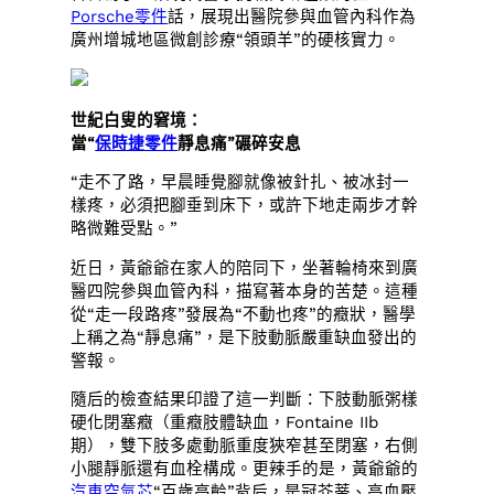
Porsche零件
話，展現出醫院參與血管內科作為
廣州增城地區微創診療“領頭羊”的硬核實力。
世紀白叟的窘境：
當“
保時捷零件
靜息痛”碾碎安息
“走不了路，早晨睡覺腳就像被針扎、被冰封一
樣疼，必須把腳垂到床下，或許下地走兩步才幹
略微難受點。”
近日，黃爺爺在家人的陪同下，坐著輪椅來到廣
醫四院參與血管內科，描寫著本身的苦楚。這種
從“走一段路疼”發展為“不動也疼”的癥狀，醫學
上稱之為“靜息痛”，是下肢動脈嚴重缺血發出的
警報。
隨后的檢查結果印證了這一判斷：下肢動脈粥樣
硬化閉塞癥（重癥肢體缺血，Fontaine IIb
期），雙下肢多處動脈重度狹窄甚至閉塞，右側
小腿靜脈還有血栓構成。更辣手的是，黃爺爺的
汽車空氣芯
“百歲高齡”背后，是冠芥蒂、高血壓