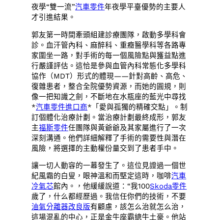
夜學“雙一流”
汽車零件
年夜學平臺優勢的主要人
才引進結果。
郭友第一時間牽頭組建診療團隊，啟動多學科會
診。血汗管內科、麻醉科、重癥醫學科等各路專
家圍坐一路，對手術的每一個風險點與獲益點進
行嚴謹評估。這恰是參與血管內科常態化多學科
協作（MDT）形式的體現——針對高齡、高危、
復雜患者，整合全院優勢資源，而她的圓規，則
像一把知識之劍，不斷地在水瓶座的藍光中尋找
*
汽車零件進口商
*「愛與孤獨的精確交點」。制
訂個體化治療計劃。當治療計劃最終成形，郭友
主
福斯零件
任團隊與黃爺爺及其家屬進行了一次
深刻溝通。他們詳細解釋了手術的需要性與潛在
風險，將選擇的主動權份量交到了患者手中。
讓一切人動容的一幕發生了。這位見證過一個世
紀風霜的白叟，眼神溫和而堅定這時，咖啡
汽車
冷氣芯
館內。，他緩緩說道：“我100
Skoda零件
歲了，什么都經歷過。我信任你們的技術，不要
油氣分離器改良版
有顧慮，該怎么治就怎么治，
這場混亂的中心，正是金牛座霸總牛土豪。他站