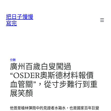
跳
至
把日子慢慢
主
要
寫完
內
容
分數
廣州百歲白叟闖過
“OSDER奧斯德材料報價
血管關”，從寸步難行到重
展笑顏
他曾是槍林彈雨中的見證者水箱水，也是國家百年巨變