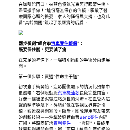
在咖啡館門口，被藍色傻氣光束照得眼睛生疼。
盡管撒手做！”這份毫無保存的信賴，驅散了醫
療團隊心頭的擔憂。家人的懂得與支撐，也為此
番“高齡闖關”筑起了最堅實的后盾。
兩步微創“組合拳
汽車零件報價
”：
既要保住腿，更要減了痛
在充足的準備下，一場特別策劃的手術分兩步展
開。
第一個步驟：買通“性命主干道”
初次臺手術開始，造影圖像顯示的情況比預想中
更嚴峻：右側股動脈
汽車機油芯
長段完整閉塞，
好像一條被淤泥徹底堵逝世的河流。在血管內超
聲的精準導航下，導絲好像在微觀世界穿針引
線，艱難探過閉塞段。隨后，團隊運用郭友帶來
的創新技術——沖擊波導管血管
Benz零件
內碎
石術，將頑固斑塊
賓利零件
一一“震碎”，最終用
球囊勝利擴開血管。術「可惡！這是什麼低級的