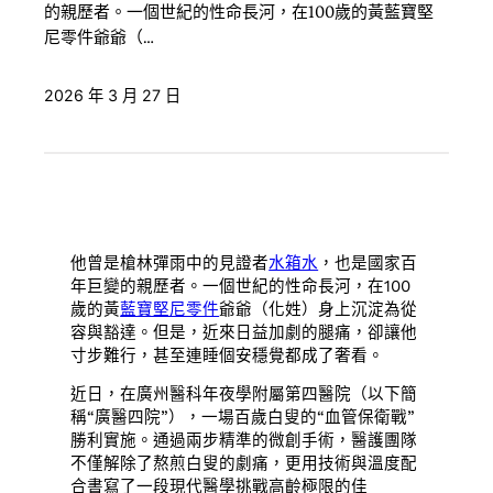
的親歷者。一個世紀的性命長河，在100歲的黃藍寶堅
尼零件爺爺（…
2026 年 3 月 27 日
他曾是槍林彈雨中的見證者
水箱水
，也是國家百
年巨變的親歷者。一個世紀的性命長河，在100
歲的黃
藍寶堅尼零件
爺爺（化姓）身上沉淀為從
容與豁達。但是，近來日益加劇的腿痛，卻讓他
寸步難行，甚至連睡個安穩覺都成了奢看。
近日，在廣州醫科年夜學附屬第四醫院（以下簡
稱“廣醫四院”），一場百歲白叟的“血管保衛戰”
勝利實施。通過兩步精準的微創手術，醫護團隊
不僅解除了熬煎白叟的劇痛，更用技術與溫度配
合書寫了一段現代醫學挑戰高齡極限的佳