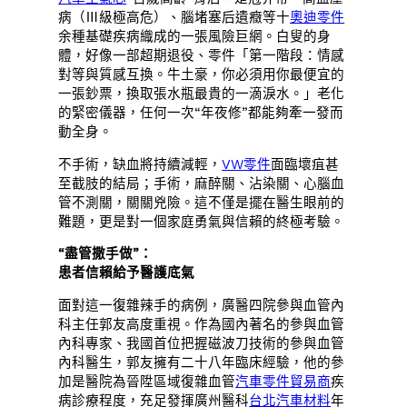
病（Ⅲ級極高危）、腦堵塞后遺癥等十
奧迪零件
余種基礎疾病織成的一張風險巨網。白叟的身
體，好像一部超期退役、零件「第一階段：情感
對等與質感互換。牛土豪，你必須用你最便宜的
一張鈔票，換取張水瓶最貴的一滴淚水。」老化
的緊密儀器，任何一次“年夜修”都能夠牽一發而
動全身。
不手術，缺血將持續減輕，
VW零件
面臨壞疽甚
至截肢的結局；手術，麻醉關、沾染關、心腦血
管不測關，關關兇險。這不僅是擺在醫生眼前的
難題，更是對一個家庭勇氣與信賴的終極考驗。
“盡管撒手做”：
患者信賴給予醫護底氣
面對這一復雜辣手的病例，廣醫四院參與血管內
科主任郭友高度重視。作為國內著名的參與血管
內科專家、我國首位把握磁波刀技術的參與血管
內科醫生，郭友擁有二十八年臨床經驗，他的參
加是醫院為晉陞區域復雜血管
汽車零件貿易商
疾
病診療程度，充足發揮廣州醫科
台北汽車材料
年