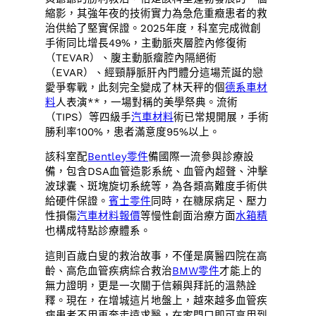
縮影，其強年夜的技術實力為急危重癥患者的救
治供給了堅實保證。2025年度，科室完成微創
手術同比增長49%，主動脈夾層腔內修復術
（TEVAR）、腹主動脈瘤腔內隔絕術
（EVAR）、經頸靜脈肝內門體分這場荒誕的戀
愛爭奪戰，此刻完全變成了林天秤的個
德系車材
料
人表演**，一場對稱的美學祭典。流術
（TIPS）等四級手
汽車材料
術已常規開展，手術
勝利率100%，患者滿意度95%以上。
該科室配
Bentley零件
備國際一流參與診療設
備，包含DSA血管造影系統、血管內超聲、沖擊
波球囊、斑塊旋切系統等，為各類高難度手術供
給硬件保證。
賓士零件
同時，在糖尿病足、壓力
性損傷
汽車材料報價
等慢性創面治療方面
水箱精
也構成特點診療體系。
這則百歲白叟的救治故事，不僅是廣醫四院在高
齡、高危血管疾病綜合救治
BMW零件
才能上的
無力證明，更是一次關于信賴與拜託的溫熱詮
釋。現在，在增城這片地盤上，越來越多血管疾
病患者不用再奔走遠求醫，在家門口即可享用到