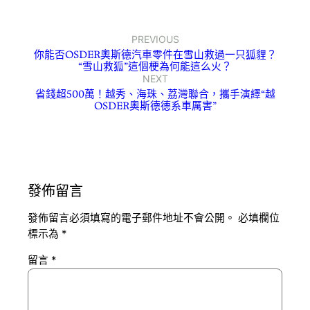
PREVIOUS
你能否OSDER奧斯德汽車零件在雪山救過一只狐貍？
“雪山救狐”這個梗為何能這么火？
NEXT
省錢超500萬！越秀、海珠、荔灣聯合，攜手演繹“越
OSDER奧斯德德系車厲害”
發佈留言
發佈留言必須填寫的電子郵件地址不會公開。
必填欄位
標示為
*
留言
*