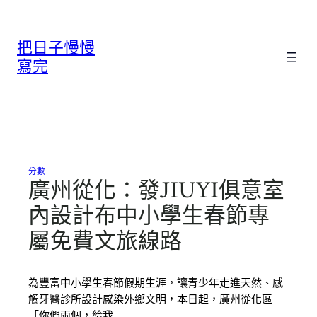
跳
至
把日子慢慢
主
要
寫完
內
容
分數
廣州從化：發JIUYI俱意室
內設計布中小學生春節專
屬免費文旅線路
為豐富中小學生春節假期生涯，讓青少年走進天然、感
觸牙醫診所設計感染外鄉文明，本日起，廣州從化區
「你們兩個，給我…