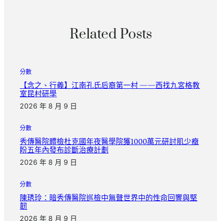
Related Posts
分數
【念之、行義】江南孔氏后裔第一村 ——西找九宮格教
室昆村研學
2026 年 8 月 9 日
分數
秀傳醫院體檢杜克國年夜醫學院獲1000萬元研討肌少癥
盼五年內發布診斷治療計劃
2026 年 8 月 9 日
分數
陳琇玲：暗秀傳醫院巡檢中無聲世界中的性命回響與堅
韌
2026 年 8 月 9 日