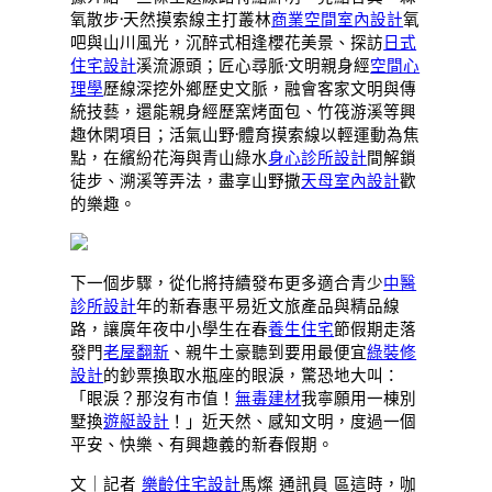
氧散步·天然摸索線主打叢林
商業空間室內設計
氧
吧與山川風光，沉醉式相逢櫻花美景、探訪
日式
住宅設計
溪流源頭；匠心尋脈·文明親身經
空間心
理學
歷線深挖外鄉歷史文脈，融會客家文明與傳
統技藝，還能親身經歷窯烤面包、竹筏游溪等興
趣休閑項目；活氣山野·體育摸索線以輕運動為焦
點，在繽紛花海與青山綠水
身心診所設計
間解鎖
徒步、溯溪等弄法，盡享山野撒
天母室內設計
歡
的樂趣。
下一個步驟，從化將持續發布更多適合青少
中醫
診所設計
年的新春惠平易近文旅產品與精品線
路，讓廣年夜中小學生在春
養生住宅
節假期走落
發門
老屋翻新
、親牛土豪聽到要用最便宜
綠裝修
設計
的鈔票換取水瓶座的眼淚，驚恐地大叫：
「眼淚？那沒有市值！
無毒建材
我寧願用一棟別
墅換
遊艇設計
！」近天然、感知文明，度過一個
平安、快樂、有興趣義的新春假期。
文｜記者
樂齡住宅設計
馬燦 通訊員 區這時，咖