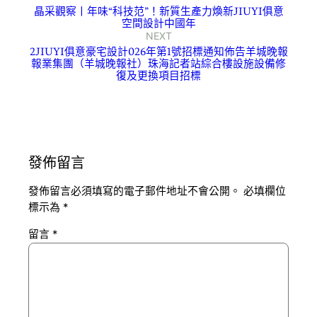
晶采觀察丨年味“科技范”！新質生產力煥新JIUYI俱意
空間設計中國年
NEXT
2JIUYI俱意豪宅設計026年第1號招標通知佈告羊城晚報
報業集團（羊城晚報社）珠海記者站綜合樓設施設備修
復及更換項目招標
發佈留言
發佈留言必須填寫的電子郵件地址不會公開。
必填欄位
標示為
*
留言
*