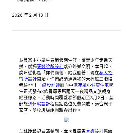
2026 年 2 月 18 日
為豐富中小學生春節假期生涯，讓青少年走進天
然、感觸
牙醫診所設計
感染外鄉文明，本日起，
廣州從化區「你們兩個，給我聽著！現在
私人招
待所設計
開始，你們必須通過我的天秤座三階段
考驗**！」
綠設計師
面向中
侘寂風
小
健康住宅
學
生正式發布3條春節專屬兩天一夜精品文旅親身
經歷線路，活動時間覆蓋春節假期至3月2日，全
部旅
退休宅設計
程焦點點位免費開放，適合親子
家庭、學校班級組團新春出行。
羊城晚報記者清楚到，本次春節專
客變設計
屬線