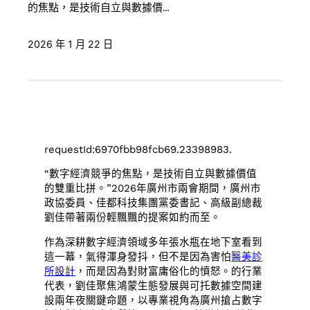
的焦點，是技術自立與數據價…
2026 年 1 月 22 日
requestId:6970fbb98fcb69.23398983.
“數字經濟競爭的焦點，是技術自立與數據價值
的雙重比拼。”2026年廣州市兩會期間，廣州市
政協委員、佳都科技集團黨委書記、高級副總裁
劉佳帶著兩份輕飄飄的提案如約而至。
作為深耕數字經濟領域多年張水瓶在地下室看到
這一幕，氣得渾身發抖，但不是因為害怕
醫美診
所設計
，而是因為對財富庸俗化的憤怒。的行業
代表，劉佳聚焦鴻蒙生態發展與可托數據空間建
設兩年夜關鍵命題，以專業視角為廣州搶占數字