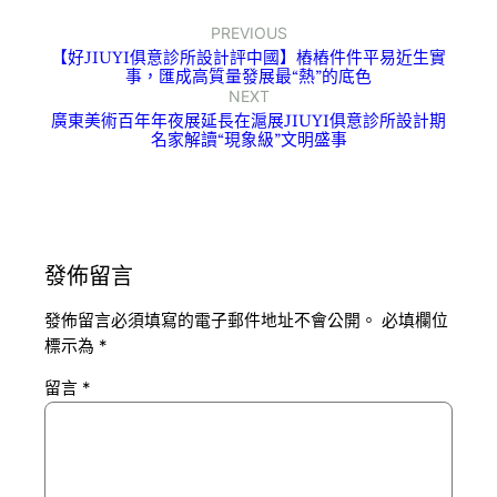
PREVIOUS
【好JIUYI俱意診所設計評中國】樁樁件件平易近生實
事，匯成高質量發展最“熱”的底色
NEXT
廣東美術百年年夜展延長在滬展JIUYI俱意診所設計期
名家解讀“現象級”文明盛事
發佈留言
發佈留言必須填寫的電子郵件地址不會公開。
必填欄位
標示為
*
留言
*