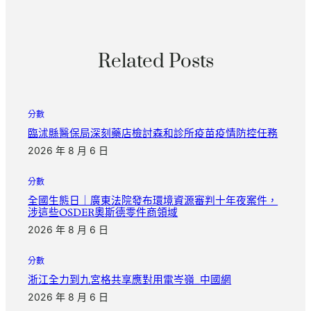
Related Posts
分數
臨沭縣醫保局深刻藥店檢討森和診所疫苗疫情防控任務
2026 年 8 月 6 日
分數
全國生態日｜廣東法院發布環境資源審判十年夜案件，
涉這些OSDER奧斯德零件商領域
2026 年 8 月 6 日
分數
浙江全力到九宮格共享應對用電岑嶺_中國網
2026 年 8 月 6 日