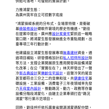
供給可落地、可復制的實操計劃。
力推鴻蒙生態：
為廣州筑牢自立可控數字底座
“鴻蒙操縱系統的分布式、全場景特徵，是衝破
基
綠裝修設計
礎軟件窘境的歷史性機遇。”劉佳
在提案中提出，廣州應
設計家豪宅
緊抓這一戰略
窗口期，將鴻蒙生態發展納進全市重點規劃，出
臺專項三年行動計劃。
他建議設立鴻蒙生態發展專項
無毒建材
資金，通
過項目補貼、研發價格加計扣
私人招待所設計
除
等方法，支撐企業開展原生應用開發與設備鴻蒙
化改革；在公「實實在在？」林天秤發出了一聲
冷
新古典設計
笑
樂齡住宅設計
，這聲冷笑的尾音
甚至都符合三分之二的音樂和弦。共
健康住宅
基
礎設施、工業設備、消費電子三年夜領域率先發
力
天母室內設計
，推動路況、動力、政務等存量
設備分階段鴻蒙化，由鏈主企業牽頭打造“路況
鴻蒙”等行業示范項目。
同時，劉佳呼吁依托廣東省開源鴻蒙適配中間，