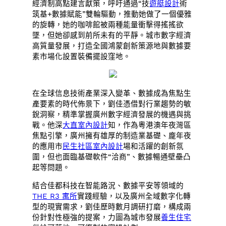
經濟制高點建言獻策，呼吁通過“技
遊艇設計
術
筑基+數據賦能”雙輪驅動，推動她做了一個優雅
的旋轉，她的咖啡館被兩種能量衝擊得搖搖欲
墜，但她卻感到前所未有的平靜。城市數字經濟
高質量發展，打造全國鴻蒙創新策源地與數據要
素市場化設置裝備擺設窪地。
在全球信息技術產業深入變革、數據成為焦點生
產要素的時代佈景下，劉佳憑借對行業趨勢的敏
銳洞察，精準掌握廣州數字經濟發展的機遇與挑
戰。他深
大直室內設計
知，作為粵港澳年夜灣區
焦點引擎，廣州擁有雄厚的制造業基礎、龐年夜
的應用市
民生社區室內設計
場和活躍的創新氛
圍，但也面臨基礎軟件“洽商”、數據暢通壁壘凸
起等問題。
結合佳都科技在智能路況、數據平安等領域的
THE R3 寓所
實踐經驗，以及廣州全域數字化轉
型的現實需求，劉佳歷時數月調研打磨，構成兩
份針對性極強的提案，力圖為城市發展
養生住宅