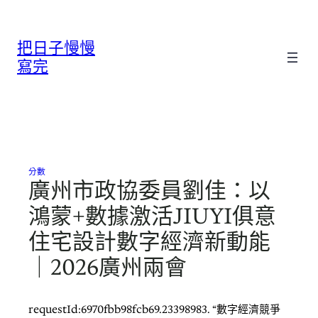
跳
至
把日子慢慢
主
要
寫完
內
容
分數
廣州市政協委員劉佳：以
鴻蒙+數據激活JIUYI俱意
住宅設計數字經濟新動能
｜2026廣州兩會
requestId:6970fbb98fcb69.23398983. “數字經濟競爭