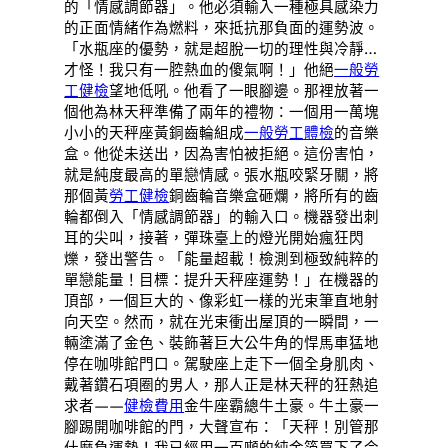
的「情感調節器」。他必須輸入一種極具感染力
的正面情緒作為燃料，來抵抗那負面的運勢波。
「水瓶座的優勢，就是超脫一切的理性與冷靜…
才怪！我只有一腔熱血的傻氣啊！」他絕
一般勞
工健檢
望地低吼。他看了一眼腳邊。那裡放著一
個他為林天秤準備了兩年的禮物：一個用一萬塊
小小的天秤座黃銅齒輪組成
一般勞工體檢
的音樂
盒。他從未送出，因為害怕被拒絕。這份害怕，
就是純度最高的單戀情感。張水瓶咬緊牙關，將
那個黃
勞工健檢
銅齒輪音樂盒砸爛，將所有的齒
輪都倒入「情感調節器」的輸入口。機器發出刺
耳的尖叫，接著，彈珠臺上的燈光開始瘋狂閃
爍，發出警告。「能量超載！檢測到極致純粹的
單戀能量！目標：提升天秤座運勢！」在機器的
頂部，一個巨大的、像彩虹一樣的光束筆直地射
向天空。然而，就在光束衝出屋頂的一瞬間，一
輛塗滿了金色、裝飾著巨大公牛角的悍馬車猛地
停在咖啡館門口。駕駛座上走下一個全身肌肉、
戴著鑽石項圈的男人，那人正是林天秤的狂熱追
求者——
健檢費用
金牛座霸總牛土豪。牛土豪一
腳踢開咖啡館的門，大聲宣布：「天秤！別管那
什麼負運勢！我已經用一百噸的純金箔買下了今