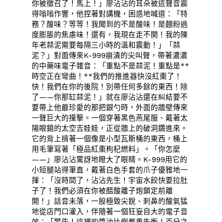
你被徵召了！馬上！」廖沾沾的耳朵被這聲音震
得嗡嗡作響，他捏著對講機，困惑地喊道：「特
務？酸味？等等！我聞到的不是酸味！是麵粉過
度膨脹的焦慮味！還有，我現在走不開！我的陳
年老蒜泥需要每隔三小時的溫和震動！」「蒜
泥？」對面傳來K-999崩潰的尖叫聲，帶著濃濃
的中藥味電子雜音：「重點不是蒜泥！重點是**
時空正在彎曲！**我們的推進器快沒紅棗了！
快！我們在你的後院！別帶任何多餘的東西！除
了——你那缸蒜泥！」就在廖沾沾還在糾結要不
要帶上他最珍愛的那把銀勺時，外面的牆壁傳來
一聲巨大的撞擊。一個穿著黑色燕尾服、戴著太
陽眼鏡的太空吉娃娃，正從牆上的破洞鑽進來。
它的背上揹著一個像是小型瓦斯桶的東西，桶上
用毛筆寫著「極品紅棗枸杞燃料」。「你怎麼
——」廖沾沾驚訝地瞪大了眼睛。K-999用它的
小短腿站得筆直，戴著白色手套的爪子優雅地一
揮：「沒時間了，沾沾先生！宇宙水餃快要拉肚
子了！我們必須在你被醋酸離子炮鎖定前離
開！」話音未落，一股極致尖銳、刺鼻的酸氣猛
地從店門口灌入，伴隨著一個狂妄自大的電子音
效：「警告！這裡的醬油比例嚴重失衡！百分之