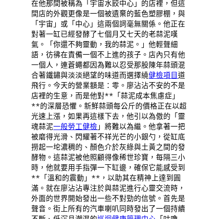
在他那間被稱為「宇宙水餃中心」的店裡，但這
間店的外觀更像是一個被遺棄的藍色塑膠棚，與
「宇宙」或「中心」這兩個詞毫無關係。他正在
對著一缸已經發酵了七個月又七天的老蒜泥嘆
氣。「你還不夠靈動，我的蒜泥。」他輕聲細
語，彷彿在責備一個不上進的孩子。店內只有他
一個人，連蒼蠅都因為難以忍受那股陳年蒜頭混
合著鐵鏽與淡淡絕望的味道而選擇繞
健檢項目
道
飛行。今天的營業額是：零。廖沾沾不安的不是
店裡的生意，而是他對**「蒜泥成本焦慮症」
**的深層恐懼。新鮮蒜頭每公斤的價格正在以超
光速上漲，如果再這樣下去，他引以為傲的「靈
魂蒜泥
一般勞工健檢
」將難以為繼。他拿著一把
被磨得光滑、閃耀著不祥光芒的小銀勺，從缸底
撈起一坨濃稠的、顏色介於灰綠與土黃之間的發
酵物。這蒜泥被他照顧得像稀世珍寶，每隔三小
時，他就要用手指彈一下缸邊，確保它能感受到
**「溫和的震動」**，以助其在精神上達到圓
滿。就在廖沾沾專注於與蒜泥進行心靈交流時，
外面的世界開始發出一些不對勁的信號。首先是
聲音。街上所有的汽車喇叭同時發出了一個持續
不斷、低沉且潮濕的
巡迴健康管理中心
「咕嚕