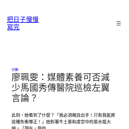
跳
至
把日子慢慢
主
要
寫完
內
容
分數
廖珮雯：媒體素養可否減
少馬國秀傳醫院巡檢左翼
言論？
此刻，她看到了什麼？「我必須親自出手！只有我能將
這種失衡導正！」她對著牛土豪和虛空中的張水瓶大
喊。「現在，我的…