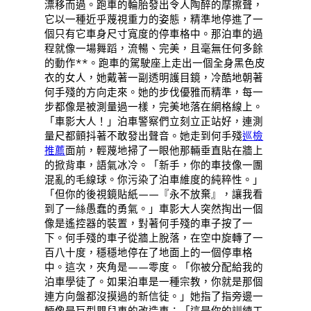
漂移而過。跑車的輪胎發出令人陶醉的摩擦聲，
它以一種近乎蔑視重力的姿態，精準地停進了一
個只有它車身尺寸寬度的停車格中。那泊車的過
程就像一場舞蹈，流暢、完美，且毫無任何多餘
的動作**。跑車的駕駛座上走出一個全身黑色皮
衣的女人，她戴著一副透明護目鏡，冷酷地朝著
何手殘的方向走來。她的步伐優雅而精準，每一
步都像是被測量過一樣，完美地落在網格線上。
「車影大人！」泊車警察們立刻立正站好，連測
量尺都顫抖著不敢發出聲音。她走到何手殘
巡檢
推薦
面前，輕蔑地掃了一眼他那輛垂直貼在牆上
的掀背車，語氣冰冷。「新手，你的車技像一團
混亂的毛線球。你污染了泊車維度的純粹性。」
「但你的後視鏡貼紙——『永不放棄』，讓我看
到了一絲愚蠢的勇氣。」車影大人突然掏出一個
像是遙控器的裝置，對著何手殘的車子按了一
下。何手殘的車子從牆上脫落，在空中旋轉了一
百八十度，穩穩地停在了地面上的一個停車格
中。這次，夾角是——零度。「你被分配給我的
泊車學徒了。如果泊車是一種宗教，你就是那個
連方向盤都沒摸過的新信徒。」她指了指旁邊一
輛像是巨型嬰兒車的改造車：「這是你的訓練工