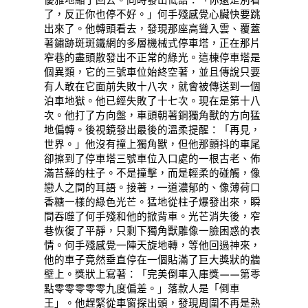
了，反正你也停不好。」何手殘感覺心臟快要跳
出來了。他轉頭看去，發現那座高聳入雲、覆蓋
著鏽跡斑斑鐵網的多層機械式停車塔，正在那片
窄巷的盡頭散發出不正常的綠光。這棟停車塔是
個異類，它的三號車位始終空著，並且傳說只要
有人敢在它面前失敗十八次，就會被傳送到一個
泊車地獄。他已經失敗了十七次。現在是第十八
次。他打了方向盤，車頭朝著銅獨角獸的方向猛
地偏轉。後視鏡發出最後的溫柔提醒：「再見，
世界。」他沒有撞上獨角獸，但他那顫抖的車尾
卻擦到了停車塔三號車位入口處的一根古老、佈
滿苔蘚的柱子。不是撞擊，而是輕柔的碰觸，像
戀人之間的耳語。接著，一道濃郁的、像薄荷口
香糖一樣的綠色光芒。猛地從柱子爆發出來，瞬
間吞噬了何手殘和他的掀背車。光芒消失後，窄
巷恢復了平靜，只剩下獨角獸雕像一臉困惑的表
情。何手殘感覺一陣天旋地轉，等他回過神來，
他的車子竟然垂直停在一個貼滿了巨大獎狀的牆
壁上。獎狀上寫著：「完美倒車入庫獎——第零
點零零零零零九度偏差。」落款人是「倒車
王」。他趕緊從車窗探出頭，發現周圍不再是熟