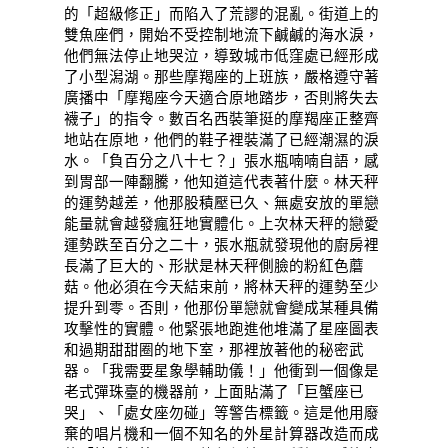
的「超級修正」而陷入了荒謬的混亂。街道上的
雙魚座們，開始不受控制地流下鹹鹹的海水淚，
他們無法停止地哭泣，導致城市低窪處已經形成
了小型潟湖。那些摩羯座的上班族，嚴格遵守著
廣播中「摩羯座今天適合原地踏步，否則將失去
襪子」的指令。數百名西裝筆挺的摩羯座正整齊
地站在原地，他們的鞋子裡裝滿了已經潮濕的淚
水。「負百分之八十七？」張水瓶喃喃自語，感
到胃部一陣翻騰，他知道這代表著什麼。林天秤
的運勢越差，他那股積壓已久、無處安放的單戀
能量就會越發瘋狂地實體化。上次林天秤的戀愛
運勢跌至百分之二十，張水瓶就發現他的廚房裡
長滿了巨大的、形狀是林天秤側臉的粉紅色蘑
菇。他必須在今天結束前，將林天秤的運勢至少
提升到零。否則，他那份單戀就會變成某種具備
攻擊性的實體。他緊張地跑進他堆滿了星座圖表
和過期甜甜圈的地下室，那裡放著他的秘密武
器。「我需要星象學輔助儀！」他衝到一個像是
老式彈珠臺的機器前，上面貼滿了「巨蟹座已
哭」、「處女座勿碰」等警告標籤。這是他用廢
棄的唱片機和一個不知名的外星計算器改造而成