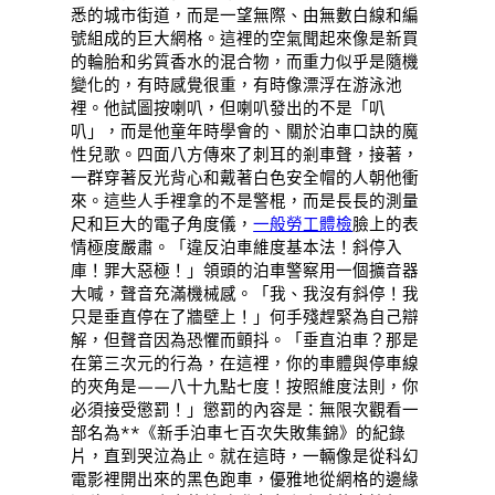
悉的城市街道，而是一望無際、由無數白線和編
號組成的巨大網格。這裡的空氣聞起來像是新買
的輪胎和劣質香水的混合物，而重力似乎是隨機
變化的，有時感覺很重，有時像漂浮在游泳池
裡。他試圖按喇叭，但喇叭發出的不是「叭
叭」，而是他童年時學會的、關於泊車口訣的魔
性兒歌。四面八方傳來了刺耳的剎車聲，接著，
一群穿著反光背心和戴著白色安全帽的人朝他衝
來。這些人手裡拿的不是警棍，而是長長的測量
尺和巨大的電子角度儀，
一般勞工體檢
臉上的表
情極度嚴肅。「違反泊車維度基本法！斜停入
庫！罪大惡極！」領頭的泊車警察用一個擴音器
大喊，聲音充滿機械感。「我、我沒有斜停！我
只是垂直停在了牆壁上！」何手殘趕緊為自己辯
解，但聲音因為恐懼而顫抖。「垂直泊車？那是
在第三次元的行為，在這裡，你的車體與停車線
的夾角是——八十九點七度！按照維度法則，你
必須接受懲罰！」懲罰的內容是：無限次觀看一
部名為**《新手泊車七百次失敗集錦》的紀錄
片，直到哭泣為止。就在這時，一輛像是從科幻
電影裡開出來的黑色跑車，優雅地從網格的邊緣