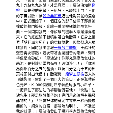
九十九點九九的醋，才是真理！」廖沾沾知道
巡
檢
，這是他的宿敵，王醋狂，已經找上門了。他
的宇宙冒險，被
餐飲業體檢
迫從他對蒜泥的焦慮
中，正式開始了。一個狂妄的影子佔滿了那扇被
撞破的牆門邊緣，光線一瞬間被極端的酸氣扭
曲。一個閃閃發光、像醋罐的機器人緩緩漂浮進
來，它的底座還不斷噴射著白色醋霧。它身上掛
著「醋狂派大勝利」的霓虹燈牌，閃爍得讓人眼
睛發疼，同時發出警報
一般勞工體檢
。王醋狂的
聲音再次響起，這次帶著金屬回音的嘲弄，刺耳
得像是磨砂紙。「廖沾沾！你那充滿腐敗氣味的
蒜泥，是對醬料學的侮辱！必須淨化！」「你將
為你那百分之五的醬油，以及百分之九十五的邪
惡蒜頭付出代價！」醋罐機
一般勞工健檢
器人的
頂端裂開，露出了一個巨大的管口，正在聚積藍
色光芒。K-999特務用它穿著燕尾服的小爪子，
一把抓住了廖沾沾的褲腳催促著他。「快點！沾
沾先生！那是醋酸離子炮！專門用來溶解有機發
酵物的！」「它會把你的蒜泥在零點一秒內變成
無菌的、純淨的白醋！那是浩劫啊！」「不准動
我的蒜泥！」廖沾沾發出了醬料學家對待信仰般