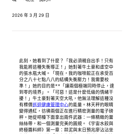
2026 年 3 月 29 日
此刻，她看到了什麼？「我必須親自出手！只有
我能將這種失衡導正！」她對著牛土豪和虛空中
的張水瓶大喊。「現在，我的咖啡館正在承受百
分之八十七點八八的結構失衡壓力！我需要校
準！」她的目的是**「讓兩個極端同時停止，達
到零的境界」。「可惡！這是什麼低級的情緒干
擾！」牛土豪對著天空大吼，他無法理解這種沒
有標價
巡迴健康管理中心
的能量。林天秤的眼睛
變得通紅，彷彿兩個正在進行精密測量的電子磅
秤。她從吧檯下面拿出兩件武器：一條精緻的蕾
絲絲帶，和一個測量完美的圓規。《宇宙水餃與
終極醬料師》第一章：蒜泥與末日預兆廖沾沾坐