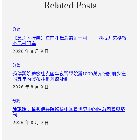
Related Posts
分數
【念之、行義】江南孔氏后裔第一村 ——西找九宮格教
室昆村研學
2026 年 8 月 9 日
分數
秀傳醫院體檢杜克國年夜醫學院獲1000萬元研討肌少癥
盼五年內發布診斷治療計劃
2026 年 8 月 9 日
分數
陳琇玲：暗秀傳醫院巡檢中無聲世界中的性命回響與堅
韌
2026 年 8 月 9 日