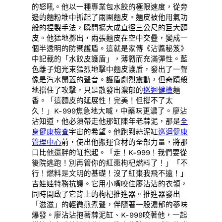
的怒吼。他以一種專業包水餃的極限速度，從旁
邊的麵粉堆中抓起了兩團麵皮。麵皮被他用氣功
般的捏製手法，瞬間擴大成直徑三公尺的巨大麵
皮。他猛地擲出，兩張麵皮在空中交疊，變成一
個半透明的防禦護盾。這就是家傳《沾醬秘笈》
中記載的「水餃皮護盾」，薄韌而充滿彈性。藍
色離子炮光束猛烈地擊中麵皮護盾，發出了一聲
像是汽水開蓋的聲音。護盾劇烈震動，但奇蹟般
地擋住了攻擊，只是散發出濃郁的
巡迴健檢
麵
香。「這麵皮的延展性！完美！但撐不了太
久！」K-999焦急地大喊，中藥味更濃了。廖沾
沾知道，他必須帶走他那缸陳年老蒜泥，那是
全
身健康檢查
宇宙的希望。他跑到蒜泥缸
巡迴健康
管理中心
前，使出他搬運食材的全部力量，將那
口比他還胖的缸抱起。「走！K-999！我們要從
後院逃跑！別再管你的紅棗枸杞燃料了！」「不
行！燃料是文明的基礎！沒了紅棗我飛不遠！」
吉娃娃特務抗議。它用小嘴咬住廖沾沾的衣領，
同時開啟了它背上的枸杞推進器。推進器發出
「滋滋」的輕微煎煮聲，伴隨著一股濃郁的蔘味
爆發。廖沾沾抱著蒜泥缸、K-999咬著他，一起