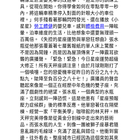
具，從現在開始，你得學會如何在零點零零一秒
內，將這輛車精準停入對面的針眼大小的車位
裡。」何手殘看著那輛閃閃發光、還在播放《小
星星》
勞工體健
的嬰兒車，感到
體檢費用
一陣眩
暈。泊車維度的生活，比他想象中還要無理頭一
百萬倍。《失控的星座運勢與單戀狂想曲》張水
瓶從他那張覆蓋著七層舊報紙的單人床上驚醒，
不是因為鬧鐘，而是因為屋頂傳來了一陣震耳欲
聾的廣播聲。「緊急！緊急！今日星座運勢超級
大修正！所有天秤座請注意！由於月球剛剛打了
一個噴嚏，您的戀愛機率從昨日的百分之九十九
點九，陡降至負百分之八十七！」廣播員的聲音
聽起來像是一個正在經歷中年危機的雙子座，充
滿了戲劇性的絕望。張水瓶，一個典型的水瓶
座，立刻感到一陣恐慌，這是他患有「星座預報
壓力症候群」後的標準反應。他單戀著住在隔壁
棟、經營一家「平衡美學」咖啡館的林天秤。林
天秤完美得像是從黃金分割線中走出來的藝術
品。而張水瓶的人生，則像一團被獅子座暴君隨
意亂踢的毛線球，充滿了混亂與錯位。他衝到窗
邊，往外看去。整座城市已經因為這個突如其來