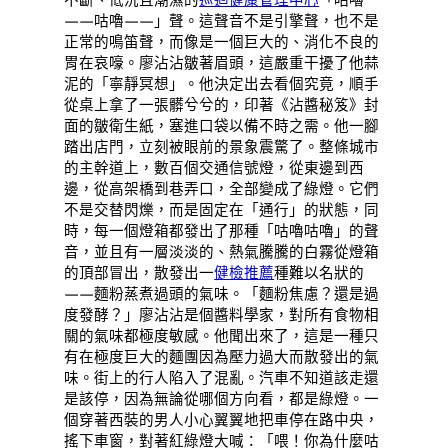
——咕嚕——」聲。這聲音不是引擎聲，也不是
正常的鳴笛聲，而像是一個巨大的、消化不良的
胃在哀嚎。廖沾沾皺著眉頭，這嚴重干擾了他蒜
泥的「寧靜冥想」。他決定出去看個究竟，順手
從桌上拿了一張髒兮兮的，印著《沾醬秘笈》封
面的皺衛生紙，塞進口袋以備不時之需。他一腳
踏出店門，立刻被眼前的景象震驚了。整條城市
的主幹道上，數百個交通信號燈，從東邊到西
邊，從高架橋到巷弄口，全部變成了綠燈。它們
不是交替閃爍，而是固定在「通行」的狀態，同
時，每一個燈箱都發出了那種「咕嚕咕嚕」的聲
音，並且有一層淡淡的、熱氣騰騰的白霧從燈箱
的頂部冒出，散發出一
健檢推薦
種難以名狀的
——麵粉蒸煮過頭的氣味。「麵粉焦慮？還是過
度發酵？」廖沾沾是個醬料學家，對所有食物相
關的氣味都極度敏感。他聞出來了，這是一種只
有在極度巨大的麵團因為壓力過大而散發出的氣
味。街上的行人陷入了混亂。汽車不知道該走還
是該停，因為無論從哪個方向看，都是綠燈。一
個穿著西裝的男人小心翼翼地把車停在路中央，
搖下車窗，對著紅綠燈大喊：「喂！你為什麼咕