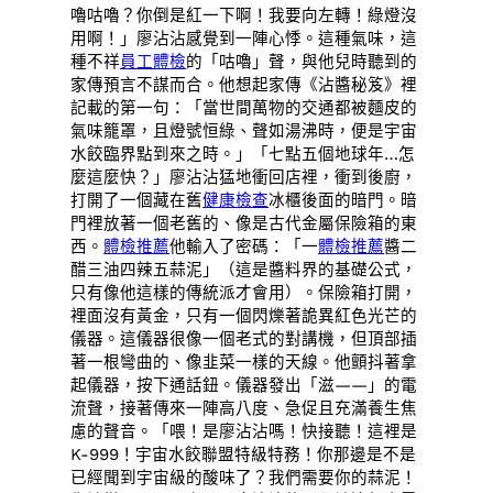
嚕咕嚕？你倒是紅一下啊！我要向左轉！綠燈沒
用啊！」廖沾沾感覺到一陣心悸。這種氣味，這
種不祥
員工體檢
的「咕嚕」聲，與他兒時聽到的
家傳預言不謀而合。他想起家傳《沾醬秘笈》裡
記載的第一句：「當世間萬物的交通都被麵皮的
氣味籠罩，且燈號恒綠、聲如湯沸時，便是宇宙
水餃臨界點到來之時。」「七點五個地球年…怎
麼這麼快？」廖沾沾猛地衝回店裡，衝到後廚，
打開了一個藏在舊
健康檢查
冰櫃後面的暗門。暗
門裡放著一個老舊的、像是古代金屬保險箱的東
西。
體檢推薦
他輸入了密碼：「一
體檢推薦
醬二
醋三油四辣五蒜泥」（這是醬料界的基礎公式，
只有像他這樣的傳統派才會用）。保險箱打開，
裡面沒有黃金，只有一個閃爍著詭異紅色光芒的
儀器。這儀器很像一個老式的對講機，但頂部插
著一根彎曲的、像韭菜一樣的天線。他顫抖著拿
起儀器，按下通話鈕。儀器發出「滋——」的電
流聲，接著傳來一陣高八度、急促且充滿養生焦
慮的聲音。「喂！是廖沾沾嗎！快接聽！這裡是
K-999！宇宙水餃聯盟特級特務！你那邊是不是
已經聞到宇宙級的酸味了？我們需要你的蒜泥！