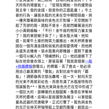
天所有的壞運氣！」「從現在開始，你的運勢由
我主宰！我的金錢，就是你的正面能量！」牛土
豪的行為，讓張水瓶的光束在空中瞬間扭曲，與
一種夾雜著銅臭味的金色光芒對撞。天空開始下
起了荒謬的雨。雨點不是水，而是閃耀著淚光的
小小黃銅齒輪。「不行！金牛座的物質力量太強
了！我的單戀被汙染了！」張水瓶大喊。他知
道，如果牛土豪的物質力量勝出，林天秤將會被
困在一個充滿金錢和俗氣的虛假愛情裡，而他將
永遠失去機會。張水瓶看向那機器，還剩下最後
一個可以輸入的「情緒燃料」口。他迅速撕下了
貼在他背後衣領上，那張寫著「我就是個單
一般
+供膳體檢
戀傻瓜」的標籤，丟了進去。他必須
用自己最真實的「傻氣」去對抗金牛座的「霸
氣」！調節器再次發出轟鳴，這一次，射向天空
的光束不再是彩虹色，而是充滿了水瓶座特有的
怪誕藍色**。藍色光束與金色光芒在空中形成了
一個巨大的、旋轉著的太極圖案，像是在爭奪林
天秤的靈魂。這場以星座運勢為賭注、以單戀能
量為武器的荒唐戰爭，正式打響了。藍色與金色
的光芒在林天秤咖啡館上空劇烈衝撞，創造出一