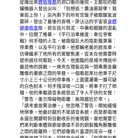
從撞出來
體檢推薦
的洞口衝向後院。王醋狂的醋
罐機器人發出尖叫：「別想逃！醬油黨餘孽！我
會追上你！」店內剩下的所有空盤子被醋酸氣波
震碎，發出了最後的哀鳴。廖沾沾的宇宙冒
身體
健康檢查
險，就在這片蒜泥、中藥和醋酸的混亂
中，拉開了帷幕。《平行泊車維度：車位爭奪
戰》何手殘的人生，被兩個巨大的陰影籠罩著：
停車費，以及平行泊車。他那輛老舊的掀背車，
彷彿繼承了他所有的駕駛焦慮，從未在他需要時
提供過任何幫助。今天，他面臨的是城市傳說中
最恐怖的挑戰，一條夾在理髮店與一間專賣金屬
雕像的畫廊之間的窄巷。一個看起來比他車子尺
寸小上三十公分的停車格，上面還灑著一層可疑
的白色粉末。何手殘深吸一口氣。將車子打了倒
檔。他的車載語音系統發出了令人不快的女聲：
「警告，後方障礙物距離：無限趨近於零。」
「請考慮放棄治療。」他忽略了警告，開始緩慢
地倒車。他最討厭的不是語音系統，而是那兩塊
永遠在關鍵時刻自動收折的後視鏡。當他需要它
們來判斷車體與那座價值不菲的銅製獨角獸雕像
之間的距離時，它們卻像兩片羞澀的耳朵一樣，
優雅地縮了回去。同時發出低語：「你還是別看