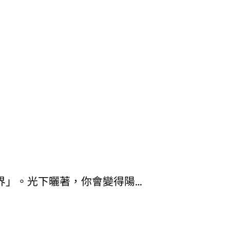
界」。光下曬著，你會變得陽…