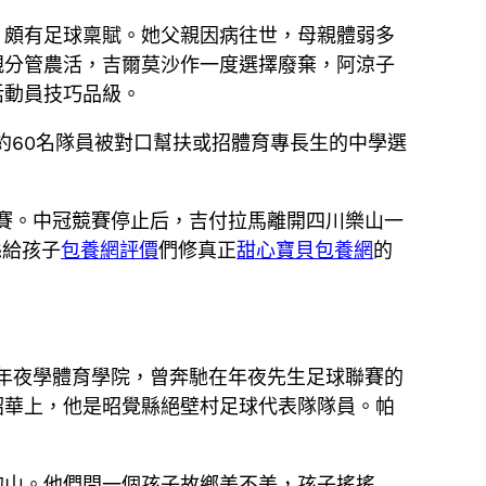
，頗有足球稟賦。她父親因病往世，母親體弱多
親分管農活，吉爾莫沙作一度選擇廢棄，阿涼子
活動員技巧品級。
約60名隊員被對口幫扶或招體育專長生的中學選
聯賽。中冠競賽停止后，吉付拉馬離開四川樂山一
縣給孩子
包養網評價
們修真正
甜心寶貝包養網
的
范年夜學體育學院，曾奔馳在年夜先生足球聯賽的
韶華上，他是昭覺縣絕壁村足球代表隊隊員。帕
的山。他們問一個孩子故鄉美不美，孩子搖搖