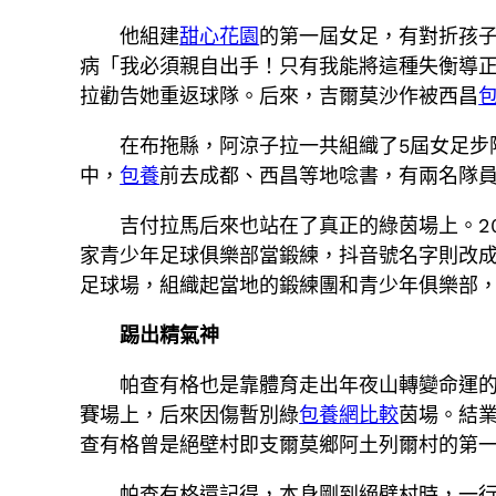
他組建
甜心花園
的第一屆女足，有對折孩
病「我必須親自出手！只有我能將這種失衡導
拉勸告她重返球隊。后來，吉爾莫沙作被西昌
在布拖縣，阿涼子拉一共組織了5屆女足步
中，
包養
前去成都、西昌等地唸書，有兩名隊員
吉付拉馬后來也站在了真正的綠茵場上。2
家青少年足球俱樂部當鍛練，抖音號名字則改成
足球場，組織起當地的鍛練團和青少年俱樂部，
踢出精氣神
帕查有格也是靠體育走出年夜山轉變命運的
賽場上，后來因傷暫別綠
包養網比較
茵場。結
查有格曾是絕壁村即支爾莫鄉阿土列爾村的第
帕查有格還記得，本身剛到絕壁村時，一