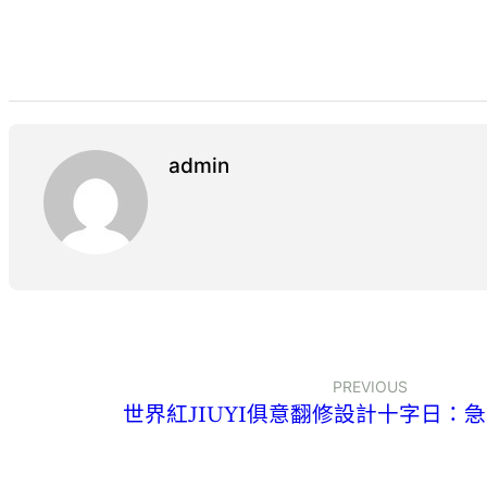
admin
PREVIOUS
世界紅JIUYI俱意翻修設計十字日：