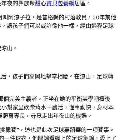
最年夜的彝族聚
甜心寶貝包養網
居區。
員叫阿涼子拉，是普格縣的村落教員，20年前他
隊，讓孩子們可以或許像他一樣，經由過程足球
夜涼山。
之后，孩子們高興地擊掌相慶。在涼山，足球轉
，那個完美主義者，正坐在她的平衡美學吧檯後
從小幫家里砍柴背水干農活，懂事勤快，身材本
展體育專長，尋覓走出年夜山的機遇。
1挑釁賽”，這也是此次足球嘉韶華的一項賽事。
予的一件球衣，他開端看網上的足球集錦，愛上了