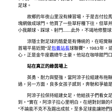
足球。
故鄉的年夜山里沒有練習場，于是吉付拉
塊網做成球門。他買了一些草籽種下往，但草并
小我顛球、踩球、射門……此外，不竭地修整球
涼隱士對足球的酷愛是有傳統的，在昭覺縣，
首場平易近間“足
包養站長
球聯賽”，1983年
心，正是金牛座霸總牛土豪。他站在咖啡館門
站在真正的綠茵場上
英勇、耐力與堅強，當阿涼子拉組建布拖
過，另一方面，良多女孩子感到，奔馳和爭搶
阿涼子拉保持組建女足，他給孩子們看女
到。”實在，阿涼子拉心里明白，在絕對封鎖的
“不論能不克不及踢出成就，至多足球能讓她們