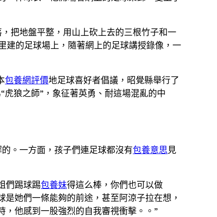
落，把地盤平整，用山上砍上去的三根竹子和一
里建的足球場上，隨著網上的足球講授錄像，一
本
包養網評價
地足球喜好者倡議，昭覺縣舉行了
意為“虎狼之師”，象征著英勇、耐這場混亂的中
解的。一方面，孩子們連足球都沒有
包養意思
見
姐們踢球踢
包養妹
得這么棒，你們也可以做
球是她們一條能夠的前途，甚至阿涼子拉在想，
時，他感到一股強烈的自我審視衝擊。。”