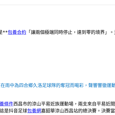
是**
包養合約
「讓兩個極端同時停止，達到零的境界」。
眾在雨中為四合鄉久洛足球隊的奪冠而喝彩，聲響響徹運
養條件
西昌市的涼山平易近族運動場，兩支來自平易近
這是抖音足球
包養網
嘉韶華涼山西昌站的總決賽。決賽