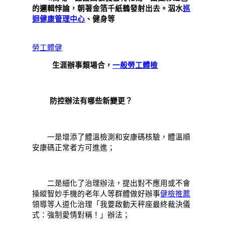
的邏輯悖論，朝著金箔千紙鶴發射出去。泅水
巡
迴健康管理中心
、健身等
勞工體健
生涯辦事類場合，
一般勞工體檢
防控辦法有哪些新變更？
一是增添了體溫檢測和安康碼核驗，體溫順
安康碼正常者方可進進；
二是細化了治理辦法，提出對不應用或不會
操縱智妙手機的老年人等群體做好辦事
健檢推薦
領導等人道化治理「我要啟動天秤座最終裁決儀
式：強制愛情對稱！」辦法；