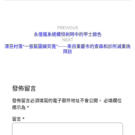
PREVIOUS
永億嵐系統櫃恒剎時中的甲士臉色
NEXT
漂亮村落“一張藍圖繪究竟”——來自重慶市的查森和診所減重詢
拜訪
發佈留言
發佈留言必須填寫的電子郵件地址不會公開。
必填欄位
標示為
*
留言
*