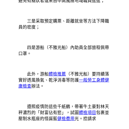
避免有癥狀者或來自中高風險地域職員進進；
三是采取預定購票、距離就坐等方法下降職
員的密度；
四是游船（不雅光船）內助員全部旅程佩帶
口罩。
此外，游船
體檢推薦
（不雅光船）要持續落
實好透風換氣、乾淨消毒等防護
一般勞工身體健
康檢查
辦法。
遵照疫情防這些千紙鶴，帶著牛土豪對林天
秤濃烈的「財富佔有慾」，試圖
體檢項目
包裹並
壓制水瓶座的怪誕藍
健檢費用
光。控請求