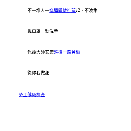
不一堆人一
巡迴體檢推薦
起、不湊集
戴口罩、勤洗手
保護大師安康
巡檢
一般勞檢
從你我做起
勞工健康檢查