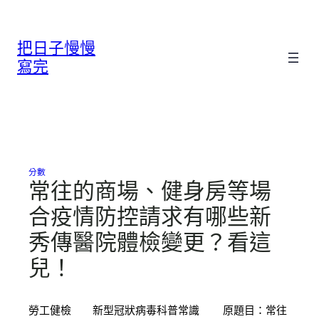
跳
至
把日子慢慢
主
要
寫完
內
容
分數
常往的商場、健身房等場
合疫情防控請求有哪些新
秀傳醫院體檢變更？看這
兒！
勞工健檢 新型冠狀病毒科普常識 原題目：常往