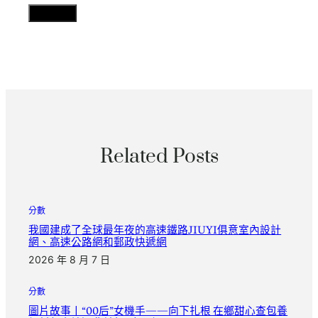
Related Posts
分數
我國建成了全球最年夜的高速鐵路JIUYI俱意室內設計
網、高速公路網和郵政快遞網
2026 年 8 月 7 日
分數
圖片故事丨“00后”女機手——向下扎根 在鄉甜心查包養