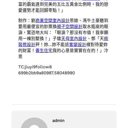
富的霸氣達到完美的五比五黃金比例時，我的戀
愛運勢才能回歸零點！」
制作：劉
商業空間室內設計
思錄、馮牛土豪聽到
要用最便宜的鈔票換
親子空間設計
取水瓶座的眼
淚，驚恐地大叫：「眼淚？那沒有市值！我寧願
用一棟別墅換！」子雄
天母室內設計
、鄧「天
綠
裝修設計
秤！妳…妳不能這
客變設計
樣對待愛妳
的財富！
養生住宅
我的心意是實實在在的！」冷
思
TC:jiuyi9follow8
699b2bb9a80987.58048990
admin