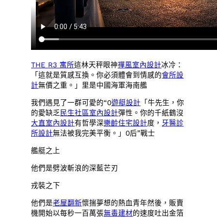
THE R3 寓所
這林天秤眼神
禪風室內設計
冰冷：
「這就是質感互換。你必須體會到情感的
會所設
計
無價之重。」里是中國海軍海南艦
我們遇見了一群可愛的“0
遊艇設計
「牛先生，你
的愛缺乏
民生社區室內設計
彈性。你的千紙鶴沒
大直室內設計
有哲學深
樂齡住宅設計
度，
牙醫診
所設計
無法被我完美平衡。」0后”戰士
艦艇之上
他們是劈波斬浪的深藍芒刃
戎裝之下
他們是
老屋翻新
懷揣夢想的熱血青年然後，販賣
機開始以每秒一百萬張
無毒建材
的速度吐出金箔