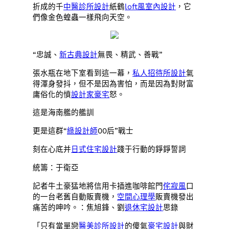
折成的千
中醫診所設計
紙鶴
loft風室內設計
，它
們像金色蝗蟲一樣飛向天空。
“忠誠、
新古典設計
無畏、精武、善戰”
張水瓶在地下室看到這一幕，
私人招待所設計
氣
得渾身發抖，但不是因為害怕，而是因為對財富
庸俗化的憤
設計家豪宅
怒。
這是海南艦的艦訓
更是這群“
綠設計師
00后”戰士
刻在心底并
日式住宅設計
踐于行動的錚錚誓詞
統籌：于衛亞
記者牛土豪猛地將信用卡插進咖啡館門
侘寂風
口
的一台老舊自動販賣機，
空間心理學
販賣機發出
痛苦的呻吟。：焦旭鋒、劉
退休宅設計
思錄
「只有當單戀
醫美診所設計
的傻氣
豪宅設計
與財