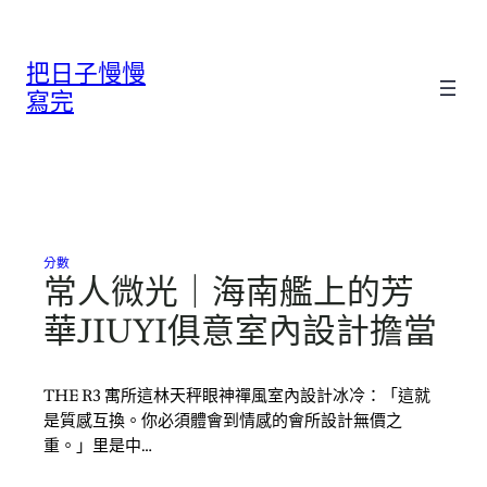
跳
至
把日子慢慢
主
要
寫完
內
容
分數
常人微光｜海南艦上的芳
華JIUYI俱意室內設計擔當
THE R3 寓所這林天秤眼神禪風室內設計冰冷：「這就
是質感互換。你必須體會到情感的會所設計無價之
重。」里是中…