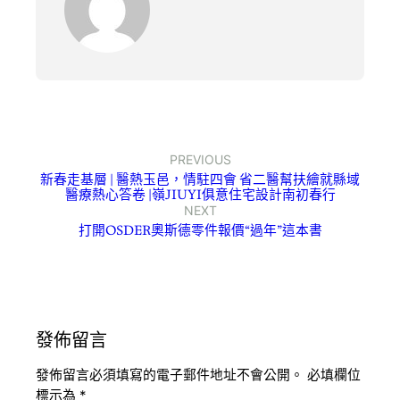
PREVIOUS
新春走基層 | 醫熱玉邑，情駐四會 省二醫幫扶繪就縣域
醫療熱心答卷 |嶺JIUYI俱意住宅設計南初春行
NEXT
打開OSDER奧斯德零件報價“過年”這本書
發佈留言
發佈留言必須填寫的電子郵件地址不會公開。
必填欄位
標示為
*