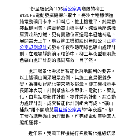
“份量級配角”135
辦公家具
噸級的柳工
9135FE電動發掘機探斗取土，將沙土穩穩倒進
純電動礦用卡車。卸料后，推土機推平、純電動
裝載機回集、純電動高山機平整、純電動壓路機
壓實趁熱打鐵，更有變動位置送電車極速補能。
展開當天上午，廣西柳工機械股份無限公司正
辦
公室規劃設計
式發布年夜型聰明綠色礦山處理計
劃。在現場靜態演示環節中，柳工年夜型聰明綠
色礦山處理計劃的協同高效一目了然。
處理場景化需求是智能化落地勝利的要害。
以上述礦山開采場景為例，其施工廠景復雜多
變，為推動智能化帶來諸多挑釁。柳工機械董事
長鄭津表現，計劃聚焦年夜型化、電動化、智能
化，由焦點零部件計劃、零件體系計劃、綜合動
力處理計劃、成套智能化計劃組合而成。“礦山
補能”離不開聰慧
震旦辦公家具
的“年夜腦”。柳
工發布聰明礦山治理體系，可完成電動產物無人
編組運轉。
近年來，我國工程機械行業數智化進級結果