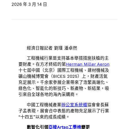
2026 年 3 月 14 日
經濟日報記者 劉瑾 潘卓然
工程機械行業是支持基本舉措措施扶植的主
要財產。在方才終結的第
Herman Miller Aeron
十七屆中國（北京）國際工程機械、建材機械及
礦山機械博覽會（BICES 2025）上，財產活氣
充足展示。千余家參展企業帶來了浩繁高端化、
綠色化、智能化的新技巧、新產物、新結果，吸
引來自全球各地的海內采購商。
中國工程機械產業
辦公室系統櫃
協會會長蘇
子孟表現，展會合中表態的產物充足展示了行業
“十四五”以來的成長成績。
數智化引領
亞梭Artso工學椅
變更