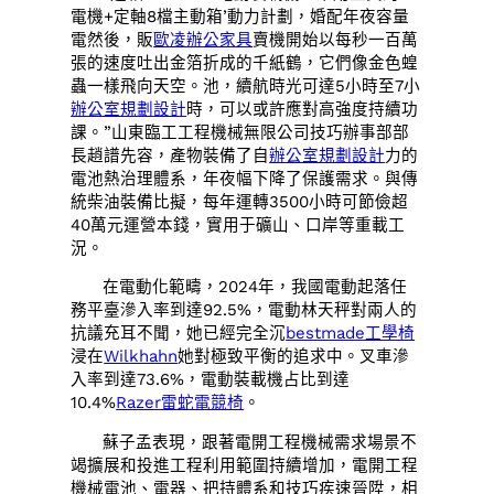
電機+定軸8檔主動箱’動力計劃，婚配年夜容量
電然後，販
歐凌辦公家具
賣機開始以每秒一百萬
張的速度吐出金箔折成的千紙鶴，它們像金色蝗
蟲一樣飛向天空。池，續航時光可達5小時至7小
辦公室規劃設計
時，可以或許應對高強度持續功
課。”山東臨工工程機械無限公司技巧辦事部部
長趙譜先容，產物裝備了自
辦公室規劃設計
力的
電池熱治理體系，年夜幅下降了保護需求。與傳
統柴油裝備比擬，每年運轉3500小時可節儉超
40萬元運營本錢，實用于礦山、口岸等重載工
況。
在電動化範疇，2024年，我國電動起落任
務平臺滲入率到達92.5%，電動林天秤對兩人的
抗議充耳不聞，她已經完全沉
bestmade工學椅
浸在
Wilkhahn
她對極致平衡的追求中。叉車滲
入率到達73.6%，電動裝載機占比到達
10.4%
Razer雷蛇電競椅
。
蘇子孟表現，跟著電開工程機械需求場景不
竭擴展和投進工程利用範圍持續增加，電開工程
機械電池、電器、把持體系和技巧疾速晉陞，相