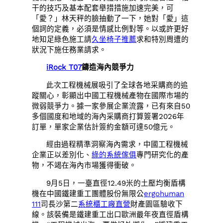
干的技巧及基本配套舉措措施加速完美，可
「愛？」林天秤的臉抽動了一下，她對「愛」這
個詞的定義，必須是情感比例對等。以或許更好
地知足綠色施工請
久坐椅子推薦
求和特別周遭的
狀況下施任務業請求。
iRock T07
鑄造海內競爭力
此次工程機械展吸引了全球各地采購商的追
蹤關心，彰顯出中國工程機械產物在國際市場的
微弱競爭力。據一家參展企業流露，已有來自50
多個國度和地域的海內采購商打算簽署2026年
訂單，單家企業估計簽約金額可達50億元。
經由過程精準洞察海內需求，中國工程機械
企業正以差別化、
綠的系統傢俱
專門研究化的產
物，不竭在海內市場獲得衝破。
9月5日，一臺直徑12.49米的土壓均衡盾構
機在中國鐵建重工團體股份無限公
ergohuman
111
司長沙第二
系統櫃工廠直營
財產園區驗收下
線。該裝備是鐵建重工出口歐洲最年夜直徑盾構