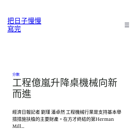
跳
至
把日子慢慢
主
要
寫完
內
容
分數
工程億嵐升降桌機械向新
而進
經濟日報記者 劉瑾 潘卓然 工程機械行業是支持基本舉
措措施扶植的主要財產。在方才終結的第Herman
Mill…