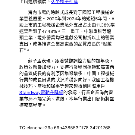
上風連續擴展。
久坐椅子推薦
海內市場的跨越式成長對于國際工程機械企
業意義嚴重。2020年到2024年的短短5年間，A
股上市的工程機械企業境外支出占比由11.38%疾
速晉陞到了47.48%。三一重工、中聯重科等龍
頭企業，境外營業均已進獻公司對折以上的營業
支出，成為推進企業高東西的品質成長的“壓艙
石”。
蘇子孟表現，跟著微觀調控力度的加年夜，
政策效應疊加發力，支持行業穩固運轉和高東西
的品質成長的有利原因集聚增多，中國工程機械
行業的成長周遭的狀況將穩步向好。我國工程機
械技巧、產物和辦事等越來越遭到國際用戶
Standway電動升降桌
的承認，行業企業海內營
業布局不竭完美、進級，本年行業出口額仍將堅
持較高程度。
TC:elanchair29a 69b438553f1f78.34201768