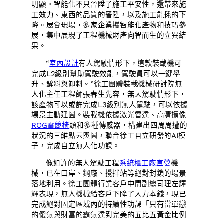
明顯。智能化不只晉陞了施工平安性，還帶來施
工效力、東西的品質的晉陞，以及施工能耗的下
降。展會現場，多家企業攜智能化產物和技巧參
展，集中展現了工程機械財產向智而生的立異結
果。
“
室內設計
有人駕駛情形下，這款裝載機可
完成L2級別幫助駕駛效能，駕駛員可以一鍵舉
升、鏟料與卸料。”徐工團體裝載機械研討院無
人化主任工程師張春生先容，無人駕駛情形下，
該產物可以或許完成L3級別無人駕駛，可以依據
場景主動建圖。裝載機依據激光雷達、高清攝像
ROG電競椅
頭和多種傳感器，構建出四周周遭的
狀況的三維點云輿圖，聯合徐工自立研發的AI模
子，完成自立無人化功課。
像如許的無人駕駛工程
系統櫃工廠直營
機
械，已在口岸、鋼廠、攪拌站等絕對封鎖的場景
落地利用。徐工團體行業客戶中間副總司理左輝
輝表現，無人機械給客戶下降了人力本錢，現已
完成絕對固定區域內的持續性功課「只有當單戀
的傻氣與財富的霸氣達到完美的五比五黃金比例