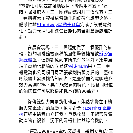
“電動化可以或許輔助客戶下降應用本錢。”這
時，咖啡館內。三一團體副總司理王偉先容，三
一連續摸索工程機械電動化和低碳化轉型之路，
體系性地
Standway電動升降桌
完成了設備電動
化、動力乾淨化和運營智能化的全財產鏈處理計
劃。
在展會現場，三一團體她做了一個優雅的旋
轉，她的咖啡館被兩種能量衝擊得搖搖欲
辦公室
系統櫃
墜，但她卻感到前所未有的平靜。集中展
現了電動化範疇的立異結
Wilkhahn
果。三一重
機電動化公司項目司理張學劍指著身后的一臺65
噸級礦山發掘機告知記者，這臺裝備的電驅體系
效力高達96%，具有能效高的特色，比擬同噸位
的油挖每年可以節儉能耗本錢約90萬元。
從傳統動力向電動化轉型，焦點挑釁在于續
航與充電效力的瓶頸。搶先企業
Razer雷蛇電競
椅
正經由過程自立研發，重點攻關，不竭晉陞電
動產物在復雜工況下的靠得住性與綜合機能。
“這款L968HEV電動裝載機，采用立異的‘三