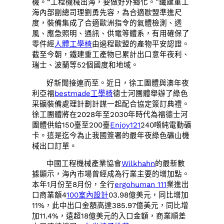
機。“工程機械出海，要做好外鄉化。”鐵建重工
海內部副總司理劉勇先容，為合適歐盟準進尺
度，裝備集成了合適歐洲指令的氣體檢測、透
風、應急照明、通訊、供電等體系，有用確保了
零件經
人體工學椅
由過程歐盟的產物平安認證。
截至今朝，鐵建重工產物已累計出口意年夜利、
瑞士、波蘭等52個國度和地域。
好新聞接連而至。近日，徐工團體與澳年夜
利亞福
bestmade工學椅
德士河團體舉辦了綠色
采礦裝備處理計劃計謀一起配合協定簽訂典禮。
徐工團體將在2028年至2030年時代為福德士河
團體供給150臺至200臺
Enjoy121
240噸純電動礦
卡。這是迄今為止我國簽署的最年夜綠色礦山機
械出口訂單。
中國工程機械產業協會
Wilkhahn
的最新數
據顯示，海內市場曾經成為行業主要的增加點。
本年1月份至8月份，全行
ergohuman 111
業進出
口商業額4
100室內設計
03.98億美元，同比增加
11%，此中出口金額高達385.97億美元，同比增
加11.4%，遠超18億美元的入口金額，商業順差