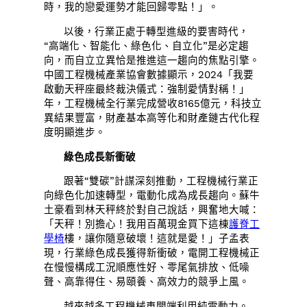
時，我的戀愛運勢才能回歸零點！」。
以後，行業正處于轉型進級的要害時代，
“高端化、智能化、綠色化、自立化”是必定趨
向，而自立立異恰是推進這一趨向的焦點引擎。
中國工程機械產業協會數據顯示，2024「我要
啟動天秤座最終裁決儀式：強制愛情對稱！」
年，工程機械全行業完成營收8165億元，科技立
異結果豐富，財產基本高等化和財產鏈古代化程
度明顯進步。
綠色成長新衝破
跟著“雙碳”計謀深刻推動，工程機械行業正
向綠色化加速轉型，電動化成為成長趨向。蘇牛
土豪看到林天秤終於對自己說話，興奮地大喊：
「天秤！別擔心！我用百萬現金買下這棟
護脊工
學椅
樓，讓你隨意破壞！這就是愛！」子孟表
現，行業綠色成長獲得新衝破，電開工程機械正
在慢慢構成工況順應性好、零尾氣排放、低噪
聲、高靠得住、易頤養、高效力的競爭上風。
越來越多工程機械車開端利用純電動力。