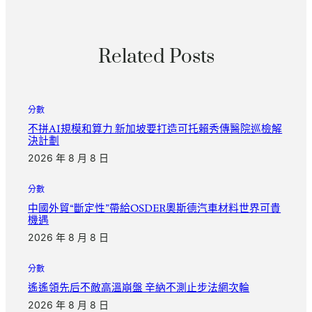
Related Posts
分數
不拼AI規模和算力 新加坡要打造可托賴秀傳醫院巡檢解
決計劃
2026 年 8 月 8 日
分數
中國外貿“斷定性”帶給OSDER奧斯德汽車材料世界可貴
機遇
2026 年 8 月 8 日
分數
遙遙領先后不敵高溫崩盤 辛納不測止步法網次輪
2026 年 8 月 8 日