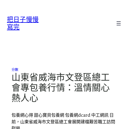
跳
至
把日子慢慢
主
要
寫完
內
容
分數
山東省威海市文登區總工
會專包養行情：溫情關心
熱人心
包養網心得 甜心寶貝包養網 包養網dcard 中工網訊 日
前，山東省威海市文登區總工會展開建檔艱苦職工訪問
慰勞…