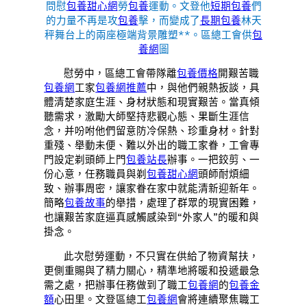
問慰
包養甜心網
勞
包養
運動。文登他
短期包養
們
的力量不再是攻
包養
擊，而變成了
長期包養
林天
秤舞台上的兩座極端背景雕塑**。區總工會供
包
養網
圖
慰勞中，區總工會
帶隊
離
包養價格
開艱苦職
包養網
工家
包養網推薦
中，與他們親熱扳談，具
體清楚家庭生涯、身材狀態和現實艱苦。當真傾
聽需求，激勵大師堅持悲觀心態、果斷生涯信
念，并吩咐他們留意防冷保熱、珍重身材。針對
重殘、舉動未便、難以外出的職工家眷，工會專
門設定剃頭師上門
包養站長
辦事。一把鉸剪、一
份心意，任務職員與剃
包養甜心網
頭師耐煩細
致、辦事周密，讓家眷在家中就能清新迎新年。
簡略
包養故事
的舉措，處理了群眾的現實困難，
也讓艱苦家庭逼真感觸感染到“外家人”的暖和與
掛念。
此次慰勞運動，不只實在供給了物資幫扶，
更側重賜與了精力關心，精準地將暖和投遞最急
需之處，把辦事任務做到了職工
包養網
的
包養金
額
心田里。文登區總工
包養網
會將連續聚焦職工