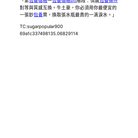
「第
包養價格
一
包養價格ptt
階段：情感
包養條件
對等與質感互換。牛土豪，你必須用你最便宜的
一張鈔
包養
票，換取張水瓶最貴的一滴淚水。」
TC:sugarpopular900
69a1c337498135.06829114