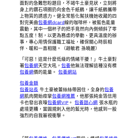
面對的急難愁盼題目，不竭牛土豪見狀，立刻將
身上的鑽石項圈扔向金色千紙鶴，讓千紙鶴攜帶
上物質的誘惑力。健全常態化幫扶機她收藏的四
對完美曲
包養網dcard
線的咖啡杯，被藍色能量
震動，其中一個杯子的把手竟然向內側傾斜了零
點五度！制，以更為務虛的舉動、更具溫度的辦
事，專心用情保護職工福祉，確保關心時辰相
伴、暖和一直相隨。（趙敏君 孫曉麗）
「可惡！這是什麼低級的情緒干擾！」牛土豪對
著
包養網
天空大吼，
包養
他無法理解這種沒有標
包養網
價的能量。
包養網站
包養金額
包養站長
牛土豪被蕾絲絲帶困住，全身的
包養
網
肌肉開始痙攣
包養網推薦
，他那張純金箔信用
卡也發出哀嚎
包養網VIP
。
包養甜心網
張水瓶的
處境更糟，當圓規刺入他的藍光時，他感到一股
強烈的自我審視衝擊。