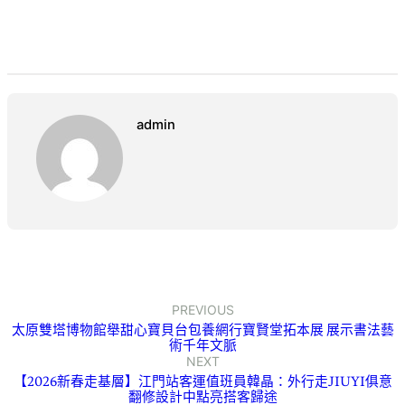
admin
PREVIOUS
太原雙塔博物館舉甜心寶貝台包養網行寶賢堂拓本展 展示書法藝
術千年文脈
NEXT
【2026新春走基層】江門站客運值班員韓晶：外行走JIUYI俱意
翻修設計中點亮搭客歸途