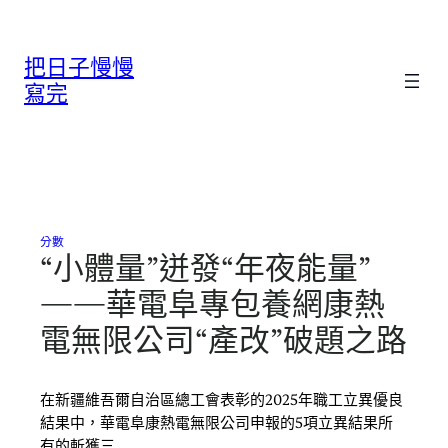
跳
至
把日子慢慢
主
要
寫完
內
容
分數
“小體量”迸發“年夜能量”
——華電阜專包養網康熱
電無限公司“產改”破題之路
在新疆維吾爾自治區總工會表彰的2025年職工立異優良
結果中，華電阜康熱電無限公司申報的5項立異結果所
有的斬獲三…