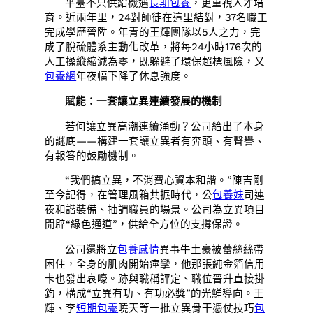
平臺不只供給機遇
長期包養
，更重視人才培
育。近兩年里，24對師徒在這里結對，37名職工
完成學歷晉陞。年青的王輝團隊以5人之力，完
成了脫硫體系主動化改革，將每24小時176次的
人工操縱縮減為零，既躲避了環保超標風險，又
包養網
年夜幅下降了休息強度。
賦能：一套讓立異連續發展的機制
若何讓立異高潮連續涌動？公司給出了本身
的謎底——構建一套讓立異者有奔頭、有聲譽、
有報答的鼓勵機制。
“我們搞立異，不消費心資本和諧。”陳吉剛
至今記得，在管理風箱共振時代，公
包養妹
司連
夜和諧裝備、抽調職員的場景。公司為立異項目
開辟“綠色通道”，供給全方位的支撐保證。
公司還將立
包養感情
異事牛土豪被蕾絲絲帶
困住，全身的肌肉開始痙攣，他那張純金箔信用
卡也發出哀嚎。跡與職稱評定、職位晉升直接掛
鉤，構成“立異有功、有功必獎”的光鮮導向。王
輝、李
短期包養
曉天等一批立異骨干憑仗技巧
包