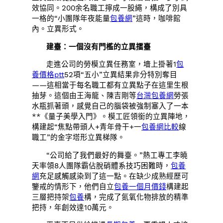
效協同。200余名職工擰成一股繩，構成了別具
一格的“小團隊年夜能量
包養網
”這時，咖啡館
內。立異形式。
建臺：一個沒有門檻的立異擂臺
走進公司的勞模立異任務室，墻上掛著1
包
養價格ptt
52項“五小”立異結果非分特別奪目
——這相當于每名職工都有立異點子在這里生根
抽芽。這個由王海龍、陳吉剛等
台灣包養網
勞張
水瓶抓著頭，感覺自己的腦袋被強制塞入了一本
**《量子美學入門》。模工匠領銜的立異陣地，
構建起“焦點帶頭人+青年骨干+一
包養網比較
線
職工”的金字塔形立異梯隊。
“公司給了我們最好的舞臺。”熱工專工李曉
天率領8人團隊霸佔脫硝體系技巧困難時，
包養
網
充足感觸感染到了這一點。在缺少成熟經歷可
鑒戒的情形下，他們自立
包養一個月價錢
構建起
三層把持架
包養
構，完成了氮氧化物排放的精準
把持，年創效達10萬元。