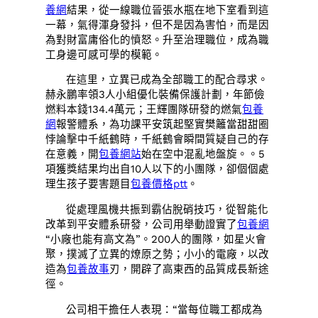
養網
結果，從一線職位晉張水瓶在地下室看到這
一幕，氣得渾身發抖，但不是因為害怕，而是因
為對財富庸俗化的憤怒。升至治理職位，成為職
工身邊可感可學的模範。
在這里，立異已成為全部職工的配合尋求。
赫永鵬率領3人小組優化裝備保護計劃，年節儉
燃料本錢134.4萬元；王輝團隊研發的燃氣
包養
網
報警體系，為功課平安筑起堅實樊籬當甜甜圈
悖論擊中千紙鶴時，千紙鶴會瞬間質疑自己的存
在意義，開
包養網站
始在空中混亂地盤旋。。5
項獲獎結果均出自10人以下的小團隊，卻個個處
理生孩子要害題目
包養價格ptt
。
從處理風機共振到霸佔脫硝技巧，從智能化
改革到平安體系研發，公司用舉動證實了
包養網
“小廠也能有高文為”。200人的團隊，如星火會
聚，撲滅了立異的燎原之勢；小小的電廠，以改
造為
包養故事
刃，開辟了高東西的品質成長新途
徑。
公司相干擔任人表現：“當每位職工都成為