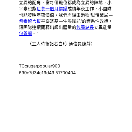
立異的配角，當每個職位都成為立異的陣地，小
平臺也能
包養一個月價錢
成績年夜工作，小團隊
也能發明年夜價值。我們將經由過程‘思惟破局—
包養留言板
平臺筑基—生態賦能’的體系性改造，
讓團隊連續開釋出超出體量的
包養站長
立異能量
包養網
。”
（工人時報記者白玲 通信員陳靜）
TC:sugarpopular900
699c7d34c19d49.51700404