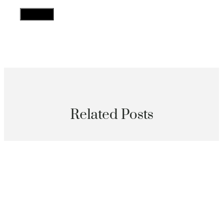
Related Posts
分數
【念之、行義】江南孔氏后裔第一村 ——西找九宮格教
室昆村研學
2026 年 8 月 9 日
分數
秀傳醫院體檢杜克國年夜醫學院獲1000萬元研討肌少癥