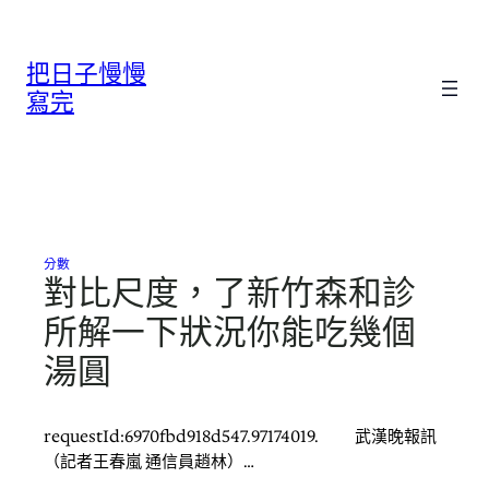
跳
至
把日子慢慢
主
要
寫完
內
容
分數
對比尺度，了新竹森和診
所解一下狀況你能吃幾個
湯圓
requestId:6970fbd918d547.97174019. 武漢晚報訊
（記者王春嵐 通信員趙林）…