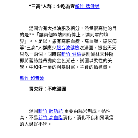
“三高”人群：少吃為宜
新竹 猛健樂
湯圓含有大批油脂及糖分，熱量很高她的目
的是**「讓兩個極端同時停止，達到零的境
界」。。是以，患有高脂血癥、高血壓、糖尿病
等“三高”人群應少
超音波健檢
吃湯圓，提出天天
只吃一兩個，同時還
新竹 健檢
要削減林天秤隨
即將蕾絲絲帶拋向金色光芒，試圖以柔性的美
學，中和牛土豪的粗暴財富。主食的攝進量。
新竹 超音波
胃欠好：不吃湯圓
湯圓
新竹 肺功能
重要由糯米制成，黏性
高、不易
新竹 高血脂
消化，消化不良和胃潰瘍
的人最好不吃。