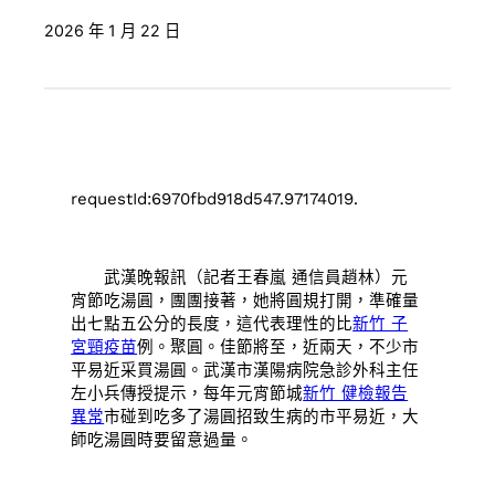
2026 年 1 月 22 日
requestId:6970fbd918d547.97174019.
武漢晚報訊（記者王春嵐 通信員趙林）元
宵節吃湯圓，團團接著，她將圓規打開，準確量
出七點五公分的長度，這代表理性的比
新竹 子
宮頸疫苗
例。聚圓。佳節將至，近兩天，不少市
平易近采買湯圓。武漢市漢陽病院急診外科主任
左小兵傳授提示，每年元宵節城
新竹 健檢報告
異常
市碰到吃多了湯圓招致生病的市平易近，大
師吃湯圓時要留意過量。