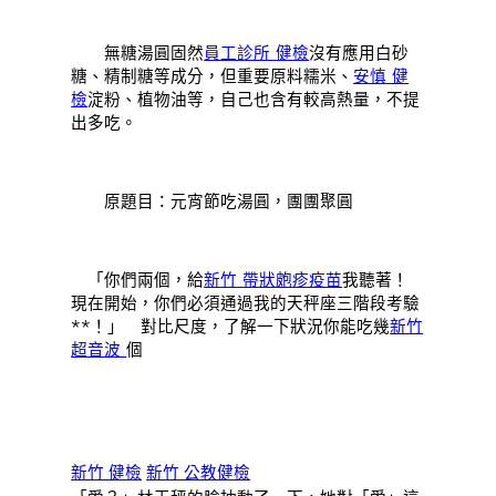
無糖湯圓固然
員工診所 健檢
沒有應用白砂
糖、精制糖等成分，但重要原料糯米、
安慎 健
檢
淀粉、植物油等，自己也含有較高熱量，不提
出多吃。
原題目：元宵節吃湯圓，團團聚圓
「你們兩個，給
新竹 帶狀皰疹疫苗
我聽著！
現在開始，你們必須通過我的天秤座三階段考驗
**！」 對比尺度，了解一下狀況你能吃幾
新竹
超音波
個
新竹 健檢
新竹 公教健檢