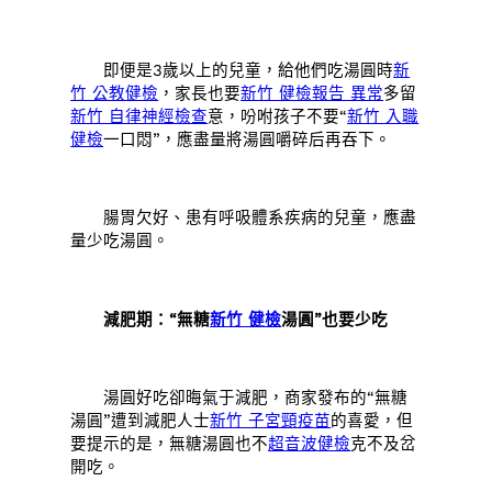
即便是3歲以上的兒童，給他們吃湯圓時
新
竹 公教健檢
，家長也要
新竹 健檢報告 異常
多留
新竹 自律神經檢查
意，吩咐孩子不要“
新竹 入職
健檢
一口悶”，應盡量將湯圓嚼碎后再吞下。
腸胃欠好、患有呼吸體系疾病的兒童，應盡
量少吃湯圓。
減肥期：“無糖
新竹 健檢
湯圓”也要少吃
湯圓好吃卻晦氣于減肥，商家發布的“無糖
湯圓”遭到減肥人士
新竹 子宮頸疫苗
的喜愛，但
要提示的是，無糖湯圓也不
超音波健檢
克不及岔
開吃。