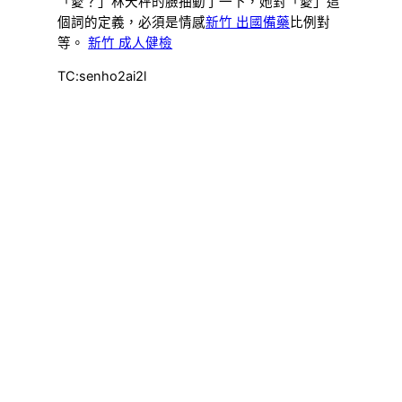
「愛？」林天秤的臉抽動了一下，她對「愛」這
個詞的定義，必須是情感
新竹 出國備藥
比例對
等。
新竹 成人健檢
TC:senho2ai2l