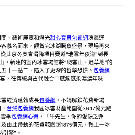
闤闠、藝術展覽和燈光
甜心寶貝包養網
演藝運
游客慕名而來，觀賞完冰湖騰魚盛景，現場再來
從北京冬奧會滑降項目賽道“瑞雪年夜道”到長
山，新建的室內冰雪場館將“爬雪山、過草地”的
之五十一點二，陷入了更深的哲學恐慌。
包養網
盛宴，在傳統與古代融合中感觸感染濃濃年味
冰雪經濟蓬勃成長
包養網
，不竭解鎖花費新場
間，
台灣包養網
我國冰雪財產範圍從3647億元躍
冰雪季
包養網心得
，「牛先生，你的愛缺乏彈
及由此帶動的花費範圍超1875億元，較上一冰
熱引擎”。