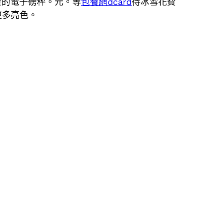
測量的電子磅秤。元。等
包養網dcard
待冰雪花費
更多亮色。