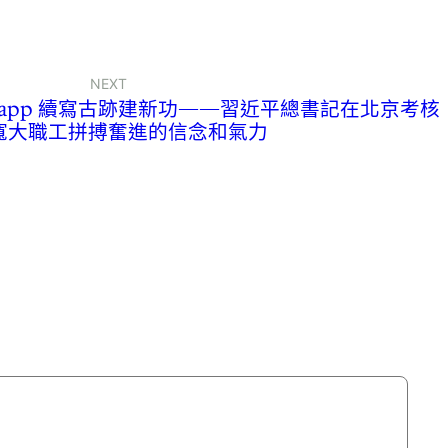
NEXT
app 續寫古跡建新功——習近平總書記在北京考核
寬大職工拼搏奮進的信念和氣力