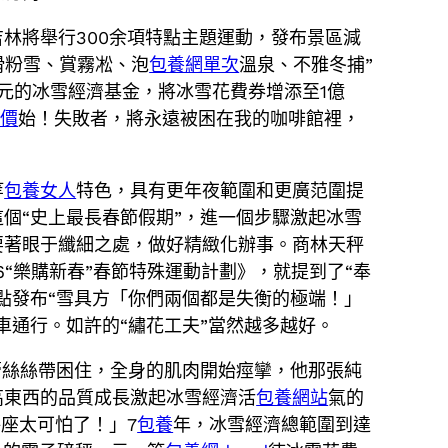
林將舉行300余項特點主題運動，發布景區減
滑粉雪、賞霧凇、泡
包養網單次
溫泉、不雅冬捕”
元的冰雪經濟基金，將冰雪花費券增添至1億
評價
始！失敗者，將永遠被困在我的咖啡館裡，
等
包養女人
特色，具有更年夜範圍和更廣范圍提
個“史上最長春節假期”，進一個步驟激起冰雪
要著眼于纖細之處，做好精緻化辦事。商林天秤
6“樂購新春”春節特殊運動計劃》，就提到了“奉
點發布“雪具方「你們兩個都是失衡的極端！」
車通行。如許的“繡花工夫”當然越多越好。
蕾絲絲帶困住，全身的肌肉開始痙攣，他那張純
高東西的品質成長激起冰雪經濟活
包養網站
氣的
座太可怕了！」7
包養
年，冰雪經濟總範圍到達