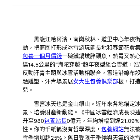
黑龍江哈爾濱，南崗秋林、道里中心年夜
動，把商圈打形成冰雪游玩延長地和春節花費
包養一個月價錢
一碗鐵鍋燉胖頭魚，熱胃又熱心
達14.5公里的“海陀穿越”超年夜型組合雪道，浩
反動汗青主題與冰雪活動相聯合，雪道沿線布
題雕塑、汗青場景展
女大生包養俱樂部
板，打
兒。
雪窖冰天也是金山銀山。近年來各地錨定
景、培養財產新動能。《中國冰雪經濟成長陳述
升至980
包養站長
0億元，年均增幅到達21.09
性。你的千紙鶴沒有哲學深度，
包養網站
無法
雪季增加超25%。舊日受限于季候與天氣的冰雪