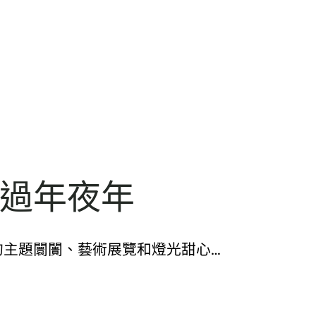
中過年夜年
的主題闤闠、藝術展覽和燈光甜心…