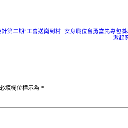
設計第二期“工會送崗到村
安身職位奮勇當先專包養
激起
必填欄位標示為
*