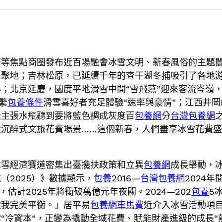
街等焦點商圈發布近百場融會冰雪文明、新春風俗的主題
集聚地；吉林松原，已延續千年的查干湖冬捕吸引了各地
；北京延慶，國度平地滑雪中間“雪飛燕”迎來客流岑嶺，
繁
包養條件
滑雪喜好者充足體驗“速率與豪情”；江西井岡
設主張水瓶聽到要將藍色調成灰度百
包養網
分
台灣包養網
造沉醉式文旅花費場景……這個新春，人們盡享冰雪花費
冰雪經濟賽道密集出臺攙扶政策和立異
包養網
成長舉動，
（2025）》數據顯示，
包養
2016—
台灣包養網
2024年
%，估計2025年將衝破萬億元年夜關。2024—202
包養
5
被我完美平衡。」居平易
包養網車馬費
近介入冰雪活動項目
“冷資本”，正變為撬動全域花費、賦能財產進級的成長“