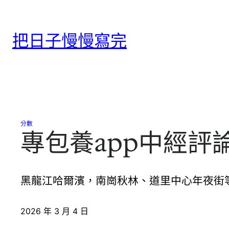
跳
至
把日子慢慢寫完
主
要
內
容
分數
專包養app中經
黑龍江哈爾濱，南崗秋林、道里中心年夜街
2026 年 3 月 4 日