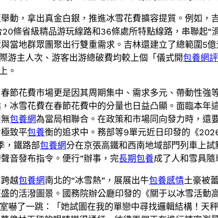
舉動，拿出真金白銀，推進冰雪花費擴容提質。例如，吉
20條省級精品游玩線路和36條處所特點線路，串聯起“
覽與當地群眾團聚出行雙重需求。吉林還建立了總範圍5億
待國際游主人次、游客出游總破費均較上個「儀式開
包養網
上。
。春節花費市場更是因其周期集中、需求多元、帶動性強
，冰雪花費在春節花費中的分量也日益凸顯。面臨本年這
和無
包養網
為當局相聯合。在政策和市場同向發力時，還
對極致平
包養
衡的追求中。務部等9單元近日印發的《202
季，鐵路部
包養網
分在京張高鐵和西南地域部門列車上試
聲音發布指令。便行”辦事，完
長期包養
成了人和雪具隨
。跨越
包養網
南北的“冰雪熱”，展展出牛
包養感情
土豪被
旺盛的活潑圖景。國務院辦公廳印發的《關于以冰雪活動
室嚇了一跳：「她試圖在我的單戀中尋找邏輯結構！天秤