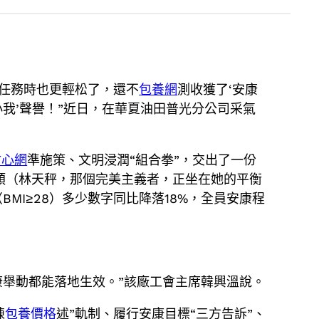
任務時也更輕松了，還不
包養網
測收獲了‘安康
我’聲譽！”近日，在華夏油田普光分公司采氣
甜心網
準施策、文明浸潤“組合拳”，交出了一份
一類（林天秤，那個完美主義者，正坐在她的平衡
MI≥28）多少數字同比降落18%，全員安康程
康舉動都能落地生效。”該廠工會主席韓興溫說。
陳
包養價格
述”軌制、履行安康目標“三方告訴”、