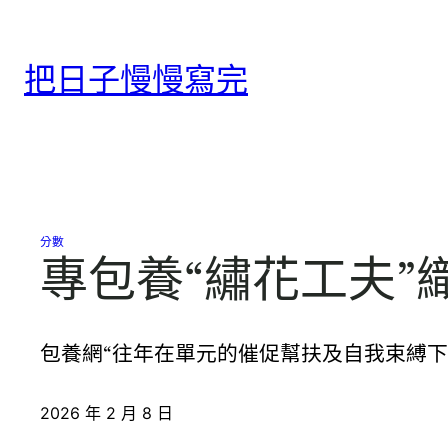
跳
至
把日子慢慢寫完
主
要
內
容
分數
專包養“繡花工夫”
包養網“往年在單元的催促幫扶及自我束縛下
2026 年 2 月 8 日