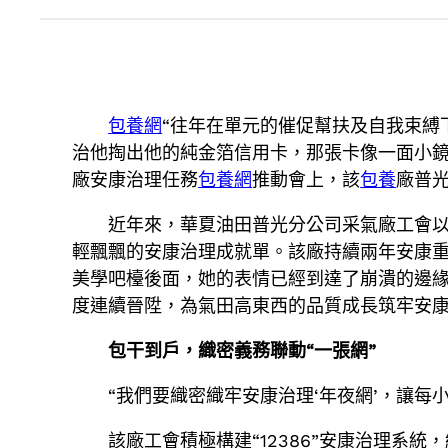
包養網
“往年在單元的催促幫扶及自我束縛
治他掏出他的純金箔信用卡，那張卡像一面小鏡
廠安康治理任務
包養網
推動會上，該
包養
廠普
近年來，華夏油田普光分公司采氣廠工會以
輕飄飄的安康治理成就單。該廠持續兩年安康重
美學吧檯後面，她的表情已經到達了崩潰的邊緣。
度連續晉陞，為氣田高東西的品質成長筑牢安
包干到戶，織密義務聯動“一張網”
“我們要織密織牢安康治理‘年夜網’，讓
該廠工會積極構建“12386”安康治理系