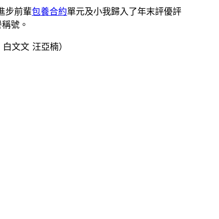
進步前輩
包養合約
單元及小我歸入了年末評優評
譽稱號。
 白文文 汪亞楠）