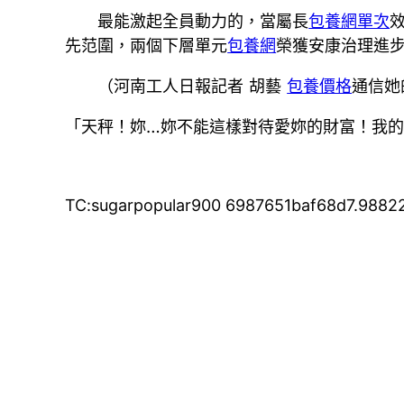
最能激起全員動力的，當屬長
包養網單次
先范圍，兩個下層單元
包養網
榮獲安康治理進步
（河南工人日報記者 胡藝
包養價格
通信她
「天秤！妳…妳不能這樣對待愛妳的財富！我
TC:sugarpopular900 6987651baf68d7.9882