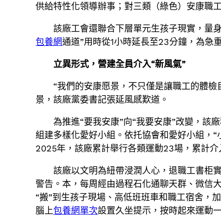
供給特性化領導辦事；對三類（綠色）安康職
該廠工會還聯合下層單元生孩子現實，量身
包養網
通道”用時從1小時延長至23分鐘，為急
立異形式，營建全員介入“新風氣”
“我們的安康愿景，不只僅是讓職工的體檢目
景，該廠黨委書記張延風感歎道。
為推進“要我安康”向“我要安康”改變，
組建多樣化愛好小組。依托協會和愛好小組，“
2025年，該廠累計舉行各類運動23場，累計介
該廠以文明為紐帶浸潤人心，退職工書柜
警告。本，每周經由過程石化通聊天群、微信大
“搬”到生孩子現場、高低班班車和職工宿舍，
腦上
包養網單次
設置久坐提示，按時起來運動一