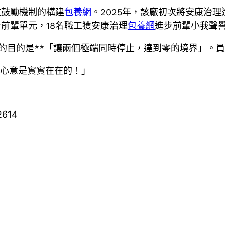
效鼓勵機制的構建
包養網
。2025年，該廠初次將安康治理
前輩單元，18名職工獲安康治理
包養網
進步前輩小我聲
的目的是**「讓兩個極端同時停止，達到零的境界」。員
的心意是實實在在的！」
2614