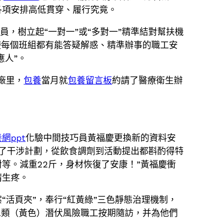
各項安排高低貫穿、履行究竟。
員，樹立起“一對一”或“多對一”精準結對幫扶機
使每個班組都有能答疑解惑、精準辦事的職工安
應人”。
廠里，
包養
當月就
包養留言板
約請了醫療衛生辦
網ppt
化驗中間技巧員黃福慶更換新的資料安
了干涉計劃，從飲食調劑到活動提出都斟酌得特
等。減重22斤，身材恢復了安康！”黃福慶衝
睛生疼。
活頁夾”，奉行“紅黃綠”三色靜態治理機制，
二類（黃色）潛伏風險職工按期隨訪，并為他們