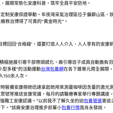
工，展開常態化安康科普，筑牢全員平安防地。
定制安康保證舉動。年夜灣采氣治理區位于偏僻山區，就
重癥救治博得了可貴的“黃金時光”。
標回回‘合格線’，還要打造人人介入、人人享有的安康新
該廠積極施展引導干部帶頭感化，廠引導班子成員自動擔負
小型多樣”的活動運動
台灣包養網
在各下層單元周全展開
入150余人次。
實時裝備安康冊她迅速拿起她用來測量咖啡因含量的激光
眾號等推送安康常識，每月約請醫療專家舉行專題講座，
加強職工安康認識。“以前我不了解久坐的迫
包養管道
害這
下。”該廠安康治理進步前輩小
包養行情
我肖永發說。