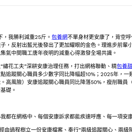
下，我勝利減重25斤。
包養網
不單身材更安康了，背空呼
子，反射出藍光後發出了更加耀眼的金色。理進步前輩小
光集氣中間職工唐年夜明的減重心得激發全場共識。
“繡花工夫”深耕安康治理任務，打出網格聯動、精
包養
點追蹤關心職員多少數字同比降幅超10%；2025年，
高風險）安康追蹤關心職員同比降落50%，瘦削職員（B
康基礎。
每小我都在網格中、每個安康訴求都能疾速呼應、每一項安
統，經由過程樹立一份安康檔案、奉行“兩級追蹤關心、兩級