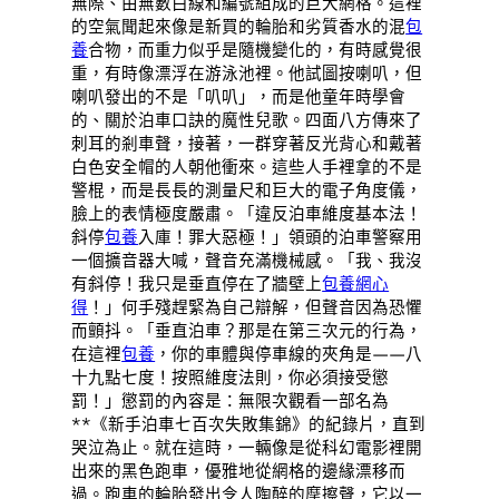
無際、由無數白線和編號組成的巨大網格。這裡
的空氣聞起來像是新買的輪胎和劣質香水的混
包
養
合物，而重力似乎是隨機變化的，有時感覺很
重，有時像漂浮在游泳池裡。他試圖按喇叭，但
喇叭發出的不是「叭叭」，而是他童年時學會
的、關於泊車口訣的魔性兒歌。四面八方傳來了
刺耳的剎車聲，接著，一群穿著反光背心和戴著
白色安全帽的人朝他衝來。這些人手裡拿的不是
警棍，而是長長的測量尺和巨大的電子角度儀，
臉上的表情極度嚴肅。「違反泊車維度基本法！
斜停
包養
入庫！罪大惡極！」領頭的泊車警察用
一個擴音器大喊，聲音充滿機械感。「我、我沒
有斜停！我只是垂直停在了牆壁上
包養網心
得
！」何手殘趕緊為自己辯解，但聲音因為恐懼
而顫抖。「垂直泊車？那是在第三次元的行為，
在這裡
包養
，你的車體與停車線的夾角是——八
十九點七度！按照維度法則，你必須接受懲
罰！」懲罰的內容是：無限次觀看一部名為
**《新手泊車七百次失敗集錦》的紀錄片，直到
哭泣為止。就在這時，一輛像是從科幻電影裡開
出來的黑色跑車，優雅地從網格的邊緣漂移而
過。跑車的輪胎發出令人陶醉的摩擦聲，它以一