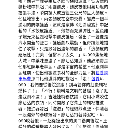
吼。他以一種專業包水餃的極限速度，從旁邊的
麵粉堆中抓起了兩團麵皮。麵皮被他用氣功般的
捏製手法，瞬間擴大成直徑三公尺的巨大麵皮。
他猛地擲出，兩張麵皮在空中交疊，變成一個半
透明的防禦護盾。這就是家傳《沾醬秘笈》中記
載的「水餃皮護盾」，薄韌而充滿彈性。藍色離
子炮光束猛烈地擊中麵皮護盾，發出了一聲像是
汽水開蓋的聲音。護盾劇烈震動，但奇蹟般地擋
住了攻擊，只是散發出濃郁的麵香。「這麵皮的
延展性！完美！但撐不了太久！」K-999焦急地
大喊，中藥味更濃了。廖沾沾知道，他必須帶走
他那缸陳年老蒜泥，那是宇宙的希望。他跑到蒜
泥缸前，使出他搬運食材的全部力量，將
包養網
車馬費
那口比他還胖的缸抱起。「走！
包養
K-
999！我們要從後院逃跑！別再管你的紅棗枸杞
燃料了！」「不行！燃料是文明的基礎！沒了紅
棗我飛不遠！」吉娃娃特務抗議。它用小嘴咬住
廖沾沾的衣領，同時開啟了它背上的枸杞推進
器。推進器發出「滋滋」的輕微煎煮聲，伴隨著
一股濃郁的蔘味爆發。廖沾沾抱著蒜泥缸、K-
999咬著他，一起從撞出來的洞口衝向後院。王
醋狂的醋罐機器人發出尖叫：「別想逃！醬油黨