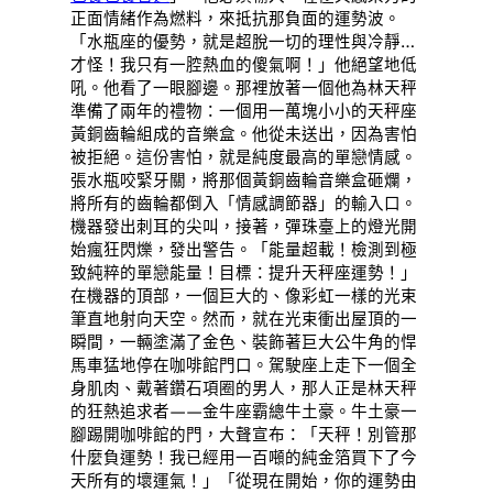
正面情緒作為燃料，來抵抗那負面的運勢波。
「水瓶座的優勢，就是超脫一切的理性與冷靜…
才怪！我只有一腔熱血的傻氣啊！」他絕望地低
吼。他看了一眼腳邊。那裡放著一個他為林天秤
準備了兩年的禮物：一個用一萬塊小小的天秤座
黃銅齒輪組成的音樂盒。他從未送出，因為害怕
被拒絕。這份害怕，就是純度最高的單戀情感。
張水瓶咬緊牙關，將那個黃銅齒輪音樂盒砸爛，
將所有的齒輪都倒入「情感調節器」的輸入口。
機器發出刺耳的尖叫，接著，彈珠臺上的燈光開
始瘋狂閃爍，發出警告。「能量超載！檢測到極
致純粹的單戀能量！目標：提升天秤座運勢！」
在機器的頂部，一個巨大的、像彩虹一樣的光束
筆直地射向天空。然而，就在光束衝出屋頂的一
瞬間，一輛塗滿了金色、裝飾著巨大公牛角的悍
馬車猛地停在咖啡館門口。駕駛座上走下一個全
身肌肉、戴著鑽石項圈的男人，那人正是林天秤
的狂熱追求者——金牛座霸總牛土豪。牛土豪一
腳踢開咖啡館的門，大聲宣布：「天秤！別管那
什麼負運勢！我已經用一百噸的純金箔買下了今
天所有的壞運氣！」「從現在開始，你的運勢由