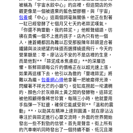
被稱為「宇宙水餃中心」的店裡，但這間店的外
觀更像是一個被遺棄的藍色塑膠棚，與「宇宙」
包養
或「中心」這兩個詞毫無關係。他正在對著
一缸已經發酵了七個月又七天的老蒜泥嘆氣。
「你還不夠靈動，我的蒜泥。」他輕聲細語，彷
彿在責備一個不上進的孩子。店內只有他一個
人，連蒼蠅都因為難以忍受那股陳年蒜頭混合著
鐵鏽與淡淡絕望的味道而選擇繞道飛行。今天的
營業額是：零。廖沾沾不安的不是店裡的生意，
而是他對**「蒜泥成本焦慮症」**的深層恐
懼。新鮮蒜頭每公斤的價格正在以超光速上漲，
如果再這樣下去，他引以為傲的「靈魂蒜泥」將
難以為繼。
包養網心得
他拿著一把被磨得光滑、
閃耀著不祥光芒的小銀勺，從缸底撈起一坨濃稠
的、顏色介於灰綠與土黃之間的發酵物。這蒜泥
被他照顧得像稀世珍寶，每隔三小時，他就要用
手指彈一下缸邊，確保它能感受到**「溫和的震
動」**，以助其在精神上達到圓滿。就在廖沾沾
專注於與蒜泥進行心靈交流時，外面的世界開始
發出一些不對勁的信號。首先是聲音。街上所有
的汽車喇叭同時發出了一個持續不斷、低沉且潮