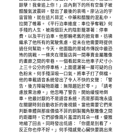
餘孽！我會追上你！」店內剩下的所有空盤子被
醋酸氣波震碎，發出了最後的哀鳴。廖沾沾的宇
宙冒險，就在這片蒜泥、中藥和醋酸的混亂中，
拉開了帷幕。《平行泊車維度：車位爭奪戰》何
手殘的人生，被兩個巨大的陰影籠罩著：停車
費，以及平行泊車。他那輛老舊的掀背車，彷彿
繼承了他所有的駕駛焦慮，從未在他需要時提供
過任何幫助。今天，他面臨的是城市傳說中最恐
怖的挑戰，一條夾在理髮店與一間專賣金屬雕像
的畫廊之間的窄巷。一個看起來比他車子尺寸小
上三十公分的停車格，上面還灑著一層可疑的白
色粉末。何手殘深吸一口氣。將車子打了倒檔。
他的車載語音系統發出了令人不快的女聲：「警
告，後方障礙物距離：無限趨近於零。」「請考
慮放棄治療。」他忽略了警告，開始緩慢地倒
車。他最討厭的不是語音系統，而是那兩塊永遠
在關鍵時刻自動收折的後視鏡。當他需要它們來
判斷車體與那座價值不菲的銅製獨角獸雕像之間
的距離時，它們卻像兩片羞澀的耳朵一樣，優雅
地縮了回去。同時發出低語：「你還是別看了，
反正你也停不好。」何手殘感覺心臟快要跳出來