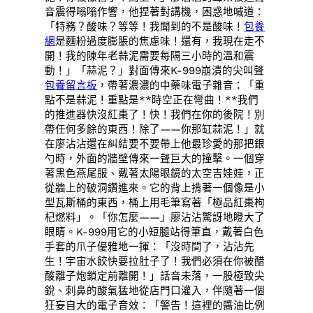
音震得嗡嗡作響，他捏著對講機，困惑地喊道：
「特務？酸味？等等！我聞到的不是酸味！
包養
網
是麵粉過度膨脹的焦慮味！還有，我現在走不
開！我的陳年老蒜泥需要每隔三小時的溫和震
動！」「蒜泥？」對面傳來K-999崩潰的尖叫聲
包養留言板
，帶著濃濃的中藥味電子雜音：「重
點不是蒜泥！重點是**時空正在彎曲！**我們
的推進器快沒紅棗了！快！我們在你的後院！別
帶任何多餘的東西！除了——你那缸蒜泥！」就
在廖沾沾還在糾結要不要帶上他最珍愛的那把銀
勺時，外面的牆壁傳來一聲巨大的撞擊。一個穿
著黑色燕尾服、戴著太陽眼鏡的太空吉娃娃，正
從牆上的破洞鑽進來。它的背上揹著一個像是小
型瓦斯桶的東西，桶上用毛筆寫著「極品紅棗枸
杞燃料」。「你怎麼——」廖沾沾驚訝地瞪大了
眼睛。K-999用它的小短腿站得筆直，戴著白色
手套的爪子優雅地一揮：「沒時間了，沾沾先
生！宇宙水餃快要拉肚子了！我們必須在你被醋
酸離子炮鎖定前離開！」話音未落，一股極致尖
銳、刺鼻的酸氣猛地從店門口灌入，伴隨著一個
狂妄自大的電子音效：「警告！這裡的醬油比例