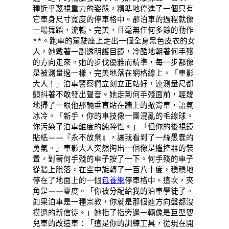
種近乎蔑視重力的姿態，精準地停進了一個只有
它車身尺寸寬度的停車格中。那泊車的過程就像
一場舞蹈，流暢、完美，且毫無任何多餘的動作
**。跑車的駕駛座上走出一個全身黑色皮衣的女
人，她戴著一副透明護目鏡，冷酷地朝著何手殘
的方向走來。她的步伐優雅而精準，每一步都像
是被測量過一樣，完美地落在網格線上。「車影
大人！」泊車警察們立刻立正站好，連測量尺都
顫抖著不敢發出聲音。她走到何手殘面前，輕蔑
地掃了一眼他那輛垂直貼在牆上的掀背車，語氣
冰冷。「新手，你的車技像一團混亂的毛線球。
你污染了泊車維度的純粹性。」「但你的後視鏡
貼紙——『永不放棄』，讓我看到了一絲愚蠢的
勇氣。」車影大人突然掏出一個像是遙控器的裝
置，對著何手殘的車子按了一下。何手殘的車子
從牆上脫落，在空中旋轉了一百八十度，穩穩地
停在了地面上的一個
包養網
停車格中。這次，夾
角是——零度。「你被分配給我的泊車學徒了。
如果泊車是一種宗教，你就是那個連方向盤都沒
摸過的新信徒。」她指了指旁邊一輛像是巨型嬰
兒車的改造車：「這是你的訓練工具，從現在開