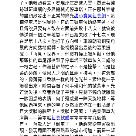
了。他轉頭看去，發現那座高聳入雲、覆蓋著鏽
跡斑斑鐵網的多層機械式停車塔，正在那片窄巷
的盡頭散發出不正常的綠光
甜心寶貝包養網
。這
棟停車塔是個異類，它的三號車位始終空著，並
且傳說只要有人敢在它面前失敗十八次，就會被
傳送到一個泊車地獄。他已經失敗了十七次。現
在是第十八次。他打了方向盤，車頭朝著銅獨角
獸的方向猛地偏轉。後視鏡發出最後的溫柔提
醒：「再見，世界。」他沒有撞上獨角獸，但他
那顫抖的車尾卻擦到了停車塔三號車位入口處的
一根古老、佈滿苔蘚的柱子。不是撞擊，而是輕
柔的碰觸，像戀人之間的耳語。接著，一道濃郁
的、像薄荷口香糖一樣的綠色光芒。猛地從柱子
爆發出來，瞬間吞噬了何手殘和他的掀背車。光
芒消失後，窄巷恢復了平靜，只剩下獨角獸雕像
一臉困惑的表情。何手殘感覺一陣天旋地轉，等
他回過神來，他的車子竟然垂直停在一個貼滿了
巨大獎狀的牆壁上。獎狀上寫著：「完美倒車入
庫獎——第零點
包養軟體
零零零零零九度偏
差。」落款人是「倒車王」。他趕緊從車窗探出
頭，發現周圍不再是熟悉的城市街道，而是一望