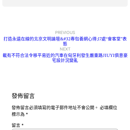
PREVIOUS
打造永遠在線的北京文明論壇&#32專包養網心得;17處“會客堂”表
態
NEXT
載有不符合法令移平易近的汽車在匈牙利發生嚴重路JIUYI俱意豪
宅設計況變亂
發佈留言
發佈留言必須填寫的電子郵件地址不會公開。
必填欄位
標示為
*
留言
*