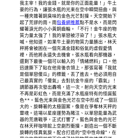
我主宰！我的金錢，就是你的正面能量！」牛土
豪的行為，讓張水瓶的光束在空中瞬間扭曲，與
一種夾雜著銅臭味的金色光芒對撞。天空開始下
起了荒謬的雨。雨
包養網推薦
點不是水，而是閃
耀著淚光的小小黃銅齒輪。「不行！金牛座的物
質力量太強了！我的單戀被汙染了！」張水瓶大
喊。他知道，如果牛土豪的物質力量勝出，林天
秤將會被困在一個充滿金錢和俗氣的虛假愛情
裡，而他將永遠失去機會。張水瓶看向那機器，
還剩下最後一個可以輸入的「情緒燃料」口。他
迅速撕下了貼在他背後衣領上，那張寫著「我就
是個單戀傻瓜」的標籤，丟了進去。他必須用自
己最真實的「傻氣」去對抗金牛座的「霸氣」！
調節器再次發出轟鳴，這一次，射向天空的光束
不再是彩虹色，而是充滿了水瓶座特有的怪誕藍
色**。藍色光束與金色光芒在空中形成了一個巨
大的、旋轉著的太極圖案，像是在爭奪林天秤的
靈魂。這場以星座運勢為賭注、以單戀能量為武
器的荒唐戰爭，正式打響了。藍色與金色的光芒
在林天秤咖啡館上空劇烈衝撞，創造出一個不斷
旋轉的怪異氣旋。配合打造的“空中性命線”，在