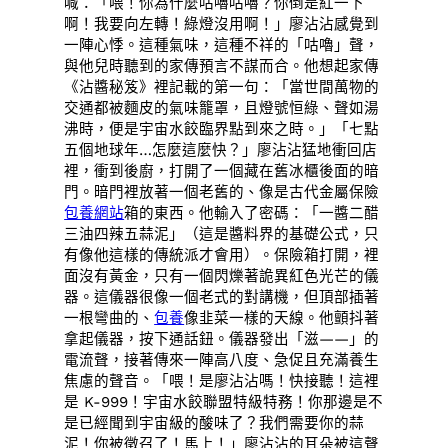
喊：「喂！你為什麼咕嚕咕嚕？你倒是紅一下
啊！我要向左轉！綠燈沒用啊！」廖沾沾感覺到
一陣心悸。這種氣味，這種不祥的「咕嚕」聲，
與他兒時聽到的家傳預言不謀而合。他想起家傳
《沾醬秘笈》裡記載的第一句：「當世間萬物的
交通都被麵皮的氣味籠罩，且燈號恒綠、聲如湯
沸時，便是宇宙水餃臨界點到來之時。」「七點
五個地球年…怎麼這麼快？」廖沾沾猛地衝回店
裡，衝到後廚，打開了一個藏在舊冰櫃後面的暗
門。暗門裡放著一個老舊的、像是古代金屬保險
包養網站
箱的東西。他輸入了密碼：「一醬二醋
三油四辣五蒜泥」（這是醬料界的基礎公式，只
有像他這樣的傳統派才會用）。保險箱打開，裡
面沒有黃金，只有一個閃爍著詭異紅色光芒的儀
器。這儀器很像一個老式的對講機，但頂部插著
一根彎曲的、
包養
像韭菜一樣的天線。他顫抖著
拿起儀器，按下通話鈕。儀器發出「滋——」的
電流聲，接著傳來一陣高八度、急促且充滿養生
焦慮的聲音。「喂！是廖沾沾嗎！快接聽！這裡
是 K-999！宇宙水餃聯盟特級特務！你那邊是不
是已經聞到宇宙級的酸味了？我們需要你的蒜
泥！你被徵召了！馬上！」廖沾沾的耳朵被這聲