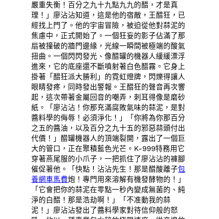
嚴重失衡！百分之九十九點九九的醋，才是真
理！」廖沾沾知道，這是他的宿敵，王醋狂，已
經找上門了。他的宇宙冒險，被迫從他對蒜泥的
焦慮中，正式開始了。一個狂妄的影子佔滿了那
扇被撞破的牆門邊緣，光線一瞬間被極端的酸氣
扭曲。一個閃閃發光、像醋罐的機器人緩緩漂浮
進來，它的底座還不斷噴射著白色醋霧。它身上
掛著「醋狂派大勝利」的霓虹燈牌，閃爍得讓人
眼睛發疼，同時發出警報。王醋狂的聲音再次響
起，這次帶著金屬回音的嘲弄，刺耳得像是磨砂
紙。「廖沾沾！你那充滿腐敗氣味的蒜泥，是對
醬料學的侮辱！必須淨化！」「你將為你那百分
之五的醬油，以及百分之九十五的邪惡蒜頭付出
代價！」醋罐機器人的頂端裂開，露出了一個巨
大的管口，正在聚積藍色光芒。K-999特務用它
穿著燕尾服的小爪子，一把抓住了廖沾沾的褲腳
催促著他。「快點！沾沾先生！那是醋酸離子
包
養網車馬費
炮！專門用來溶解有機發酵物的！」
「它會把你的蒜泥在零點一秒內變成無菌的、純
淨的白醋！那是浩劫啊！」「不准動我的蒜
泥！」廖沾沾發出了醬料學家對待信仰般的怒