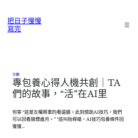
跳
至
把日子慢慢
主
要
寫完
內
容
分數
專包養心得人機共創｜TA
們的故事，“活”在AI里
何寧 “這是左權將軍的看遠鏡。此刻借助AI技巧，我們
可以回看狼煙歲月。” “這叫抬桿槍，AI技巧包養條件回
復復…