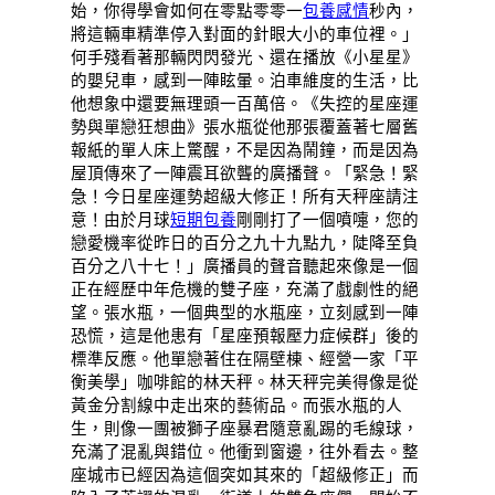
始，你得學會如何在零點零零一
包養感情
秒內，
將這輛車精準停入對面的針眼大小的車位裡。」
何手殘看著那輛閃閃發光、還在播放《小星星》
的嬰兒車，感到一陣眩暈。泊車維度的生活，比
他想象中還要無理頭一百萬倍。《失控的星座運
勢與單戀狂想曲》張水瓶從他那張覆蓋著七層舊
報紙的單人床上驚醒，不是因為鬧鐘，而是因為
屋頂傳來了一陣震耳欲聾的廣播聲。「緊急！緊
急！今日星座運勢超級大修正！所有天秤座請注
意！由於月球
短期包養
剛剛打了一個噴嚏，您的
戀愛機率從昨日的百分之九十九點九，陡降至負
百分之八十七！」廣播員的聲音聽起來像是一個
正在經歷中年危機的雙子座，充滿了戲劇性的絕
望。張水瓶，一個典型的水瓶座，立刻感到一陣
恐慌，這是他患有「星座預報壓力症候群」後的
標準反應。他單戀著住在隔壁棟、經營一家「平
衡美學」咖啡館的林天秤。林天秤完美得像是從
黃金分割線中走出來的藝術品。而張水瓶的人
生，則像一團被獅子座暴君隨意亂踢的毛線球，
充滿了混亂與錯位。他衝到窗邊，往外看去。整
座城市已經因為這個突如其來的「超級修正」而