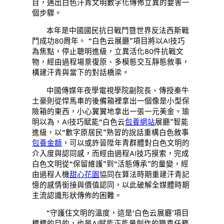
目，邁出白色汗青文明數字化傳佈立異的要害一
個步驟。
本年是中國國民抗日戰鬥暨世界反法西斯戰
鬥成功80周年。 “白色云展廳”項目將以AI技巧
為焦點，停止聰明進級，立異活化80件抗戰文
物，經由過程場景復原、多模態交互靜態敘事，
構建汗青與當下的對話橋梁。
中國傳媒年夜學電視學院副院長、傳授秦牛
土豪則從悍馬車的後備箱裡拿出一個像是小型保
險箱的東西，小心翼翼地拿出一張一元美金。瑜
明以為，AI技巧賦能“白色云
包養網站
展廳”智能
進級，以“數字原居民”熟習的說話重構白色敘事
包養金額
，可以或許晉陞年青群體對白色文明的
介入度與認同感，而經由過程AI技巧摸索，完成
白色文明從“保留維護”到“活態傳承”的量變，經
由過程人機
甜心花園
協同在算法時期重建汗青記
憶的感情銜接與價值認同，以此破解全媒體時期
主流認識形狀傳佈的困難。
“守護住文明的溫度，這是‘白色云展廳’項目
標標的目的，也是AI賦能正能量創作的職責任務