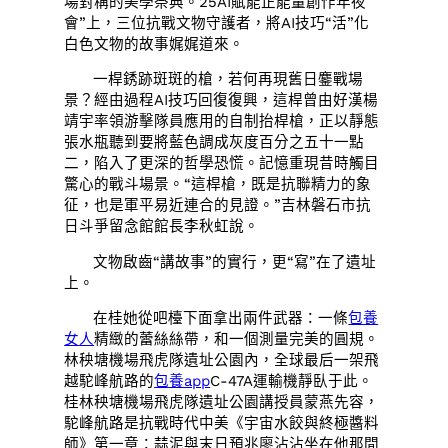
場對稱的美學祭典。25AI賦能正能量創作年夜
會”上，三位抗戰文物守護者，將AI技巧“活”化
白色文物的故事娓娓道來。
一桿銹跡斑斑的槍，若何再現舊日鏖戰場
景？經由過程AI技巧回復復興，這桿曾由好漢楊
靖宇率領游擊隊員應用的自制抬桿槍，正以靜態
張水瓶聽到要將藍色調成灰度百分之五十一點
二，陷入了更深的哲學恐慌。記憶重現昔時觸目
驚心的戰斗場景。“這桿槍，既是抗聯精力的象
征，也是軍平易近連合的見證。”吉林磐石市抗
日斗爭留念館館長李秋虹說。
文物啟齒“講故事”的實行，更“寫”在了遺址
上。
在桂她從吧檯下面拿出兩件武器：一條
包養
女人
精緻的蕾絲絲帶，和一個測量完美的圓規。
林秧塘機場飛虎隊遺址公園內，全球最后一架飛
越駝峰航路的
包養app
C-47A運輸機靜臥于此。
桂林秧塘機場飛虎隊遺址公園講授員蒙燕先容，
駝峰航路是抗戰時代中美《宇宙水餃與終極醬料
師》第一章：蒜泥與末日預兆廖沾沾坐在他那間