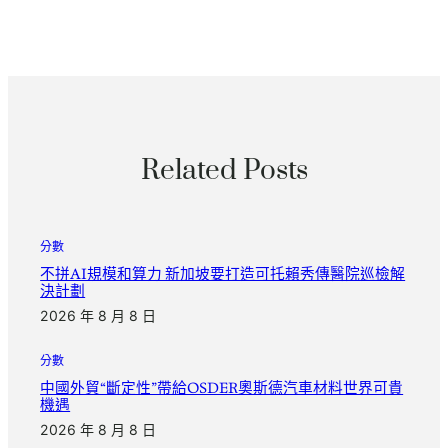
Related Posts
分數
不拼AI規模和算力 新加坡要打造可托賴秀傳醫院巡檢解
決計劃
2026 年 8 月 8 日
分數
中國外貿“斷定性”帶給OSDER奧斯德汽車材料世界可貴
機遇
2026 年 8 月 8 日