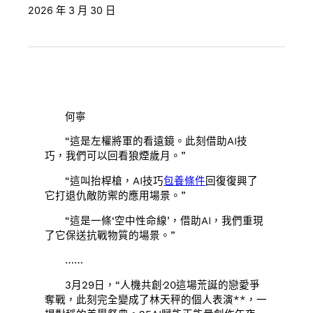
2026 年 3 月 30 日
何寧
“這是左權將軍的看遠鏡。此刻借助AI技
巧，我們可以回看狼煙歲月。”
“這叫抬桿槍，AI技巧
包養條件
回復復興了
它打退仇敵防禦的應用場景。”
“這是一條‘空中性命線’，借助AI，我們重現
了它保送抗戰物質的場景。”
……
3月29日，“人機共創·20這場荒誕的戀愛爭
奪戰，此刻完全變成了林天秤的個人表演**，一