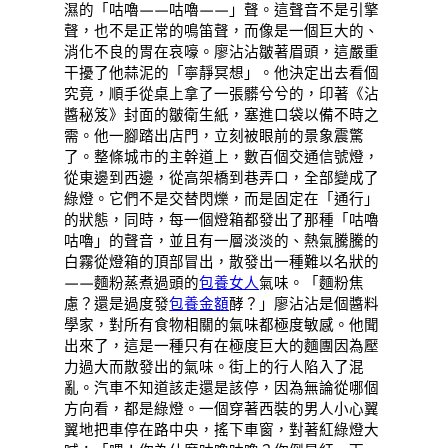
濕的「咕嚕——咕嚕——」聲。這聲音不是引擎
聲，也不是正常的鳴笛聲，而像是一個巨大的、
消化不良的胃在哀嚎。廖沾沾皺著眉頭，這嚴重
干擾了他蒜泥的「寧靜冥想」。他決定出去看個
究竟，順手從桌上拿了一張髒兮兮的，印著《沾
醬秘笈》封面的皺衛生紙，塞進口袋以備不時之
需。他一腳踏出店門，立刻被眼前的景象震驚
了。整條城市的主幹道上，數百個交通信號燈，
從東邊到西邊，從高架橋到巷弄口，全部變成了
綠燈。它們不是交替閃爍，而是固定在「通行」
的狀態，同時，每一個燈箱都發出了那種「咕嚕
咕嚕」的聲音，並且有一層淡淡的、熱氣騰騰的
白霧從燈箱的頂部冒出，散發出一種難以名狀的
——麵粉蒸煮過頭的
包養女人
氣味。「麵粉焦
慮？還是過度發
包養金額
酵？」廖沾沾是個醬料
學家，對所有食物相關的氣味都極度敏感。他聞
出來了，這是一種只有在極度巨大的麵團因為壓
力過大而散發出的氣味。街上的行人陷入了混
亂。汽車不知道該走還是該停，因為無論從哪個
方向看，都是綠燈。一個穿著西裝的男人小心翼
翼地把車停在路中央，搖下車窗，對著紅綠燈大