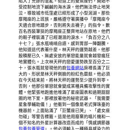
陷入了荒謬的混亂。街道上的雙魚座們，開始不
受控制地流下鹹鹹的海水淚，他們無法停止地哭
泣，導致城市低窪處已經形成了小型潟湖。那些
摩羯座的上班族，嚴格遵守著廣播中「摩羯座今
天適合原地踏步，否則將失去襪子」的指令。數
百名西裝筆挺的摩羯座正整齊地站在原地，他們
的鞋子裡裝滿了已經潮濕的淚水。「負百分之八
十七？」張水瓶喃喃自語，感到胃部一陣翻騰，
他知道這代表著什麼。林天秤的運勢越差，他那
股積壓已久、無處安放的單戀能量就會越發瘋狂
地實體化。上次林天秤的戀愛運勢跌至百分之二
十，張水瓶就發現他的廚
包養網站
房裡長滿了巨
大的、形狀是林天秤側臉的粉紅色蘑菇。他必須
在今天結束前，將林天秤的運勢至少提升到零。
否則，他那份單戀就會變成某種具備攻擊性的實
體。他緊張地跑進他堆滿了星座圖表和過期甜甜
圈的地下室，那裡放著他的秘密武器。「我需要
星象學輔助儀！」他衝到一個像是老式彈珠臺的
機器前，上面貼滿了「巨蟹座已哭」、「處女座
勿碰」等警告標籤。這是他用廢棄的唱片機和一
個不知名的外星計算器改造而成的「情感調節器
包養
包養管道
」。他必須輸入一種極具感染力的