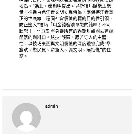
地點。”為此，秦瑜明提出，以新技巧賦能正能
量、推進白色汗青文明立異傳佈，應保持汗青真
正的性底線，穩固社會價值的標的目的性引領，
防止墮入“技巧「用金錢褻瀆單戀的純粹！不可
饒恕！」他立刻將身邊所有的過期甜甜圈丟進調
節器的燃料口。炫技”誤區，應苦守人的主體
性，以技巧東西與文明價值的深度融會完成“舉
旗號、聚民氣、育新人、興文明、展抽像”的任
務。
admin