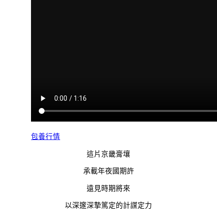
包養行情
這片京畿膏壤
承載年夜國期許
遠見時期將來
以深邃深摯篤定的計謀定力