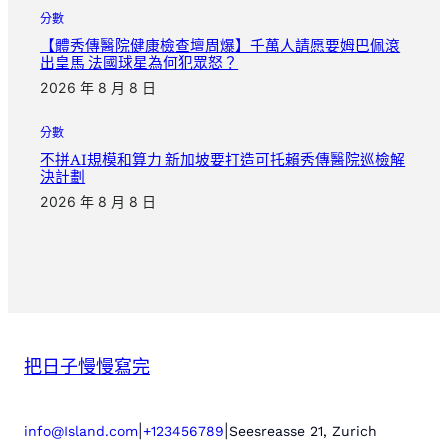
分數
【體秀傳醫院健康檢查壇周爆】千萬人請愿要姆巴佩滾
出皇馬 法國球星為何犯眾怒？
2026 年 8 月 8 日
分數
不拼AI規模和算力 新加坡要打造可托賴秀傳醫院巡檢解
決計劃
2026 年 8 月 8 日
把日子慢慢寫完
|
|
info@Island.com
+123456789
Seesreasse 21, Zurich