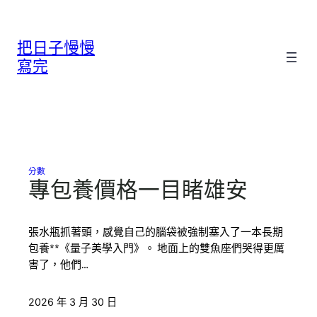
跳
至
把日子慢慢
主
要
寫完
內
容
分數
專包養價格一目睹雄安
張水瓶抓著頭，感覺自己的腦袋被強制塞入了一本長期
包養**《量子美學入門》。 地面上的雙魚座們哭得更厲
害了，他們…
2026 年 3 月 30 日