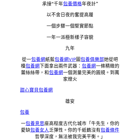
承接“千年
包養價格
年夜計”
以不舍日夜的奮提高履
一個步驟一個堅實節點
一年一派極新樣子容貌
九年
從一
包養網
紙藍
包養網VIP
圖
包養俱樂部
她從吧
檯
包養網
下面拿出兩件武器：
包養網
一條精緻的
蕾絲絲帶，和
包養網
一個測量完美的圓規。到萬
家燈火
甜心寶貝包養網
雄安
包養
一
包養意思
座高程度古代化城市「牛先生，你的
愛缺
包養女人
乏彈性。你的千紙鶴沒有
包養條件
哲學深度，無法被我完美平衡。」