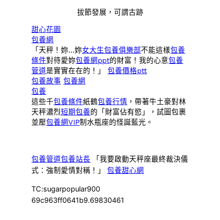
拔節發展，可謂古跡
甜心花園
包養網
「天秤！妳…妳
女大生包養俱樂部
不能這樣
包養
條件
對待愛妳
包養網ppt
的財富！我的心意
包養
管道
是實實在在的！」
包養價格ptt
包養故事
包養網
包養
這些千
包養條件
紙鶴
包養行情
，帶著牛土豪對林
天秤濃烈
短期包養
的「財富佔有慾」，試圖包裹
並壓
包養網VIP
制水瓶座的怪誕藍光。
包養管道
包養站長
「我要啟動天秤座最終裁決儀
式：強制愛情對稱！」
包養甜心網
TC:sugarpopular900
69c963ff0641b9.69830461