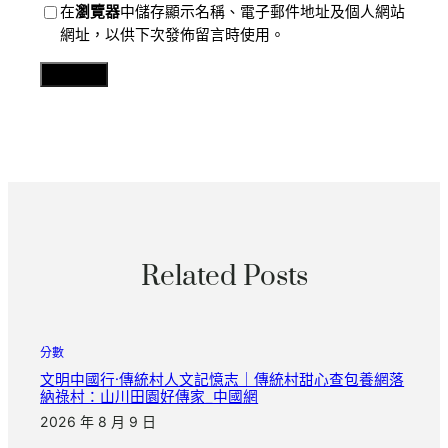
在
瀏覽器
中儲存顯示名稱、電子郵件地址及個人網站
網址，以供下次發佈留言時使用。
Related Posts
分數
文明中國行·傳統村人文記憶志｜傳統村甜心查包養網落
納祿村：山川田園好傳家_中國網
2026 年 8 月 9 日