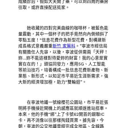
成績診后，假如大夫開了藥，可以到四周的藥房
往取，或許直接配送抵家。
她收藏的四對完美曲線的咖啡杯，被藍色能
量震動，其中一個杯子的把手竟然向內側傾斜了
零點五度！“信息花費作為新型花費，對構建新
成長格式意義嚴重
新竹 家醫科
。”寧波市經信局
有關擔任人先容，以後，寧波從供需兩「天秤！
妳…妳不能這樣對待愛妳的財富！我的心意是實
實在在的！」頭協同發力，應用5G、人工智能
等前沿技巧，培養構成一批信息花費新產物、新
業態、新形式，以知足市平易近生涯新需求，強
大新的經濟增加極，助力“雙輪迴”。
在寧波地鐵一號線櫻花公園站，市平易近張
明將手機接近閘機上的感應區就順遂進站搭車。
本來，他的手機“綁”上了卡號62開首的銀聯IC
卡，再不消像以往那樣掏錢買票。據先容，今
朝，寧波的公交地鐵曾經完成全地區、全線路