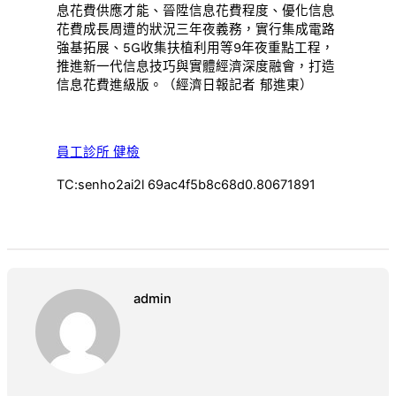
息花費供應才能、晉陞信息花費程度、優化信息
花費成長周遭的狀況三年夜義務，實行集成電路
強基拓展、5G收集扶植利用等9年夜重點工程，
推進新一代信息技巧與實體經濟深度融會，打造
信息花費進級版。（經濟日報記者 郁進東）
員工診所 健檢
TC:senho2ai2l 69ac4f5b8c68d0.80671891
admin