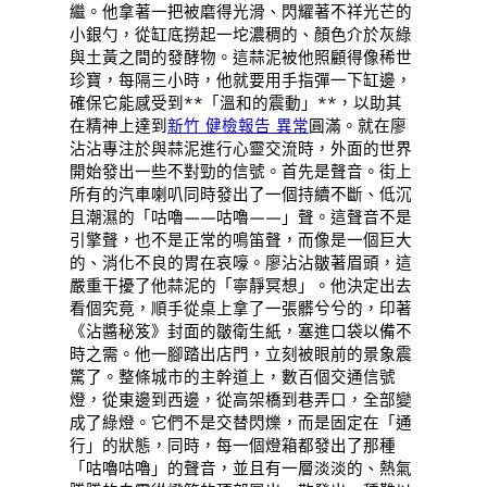
繼。他拿著一把被磨得光滑、閃耀著不祥光芒的
小銀勺，從缸底撈起一坨濃稠的、顏色介於灰綠
與土黃之間的發酵物。這蒜泥被他照顧得像稀世
珍寶，每隔三小時，他就要用手指彈一下缸邊，
確保它能感受到**「溫和的震動」**，以助其
在精神上達到
新竹 健檢報告 異常
圓滿。就在廖
沾沾專注於與蒜泥進行心靈交流時，外面的世界
開始發出一些不對勁的信號。首先是聲音。街上
所有的汽車喇叭同時發出了一個持續不斷、低沉
且潮濕的「咕嚕——咕嚕——」聲。這聲音不是
引擎聲，也不是正常的鳴笛聲，而像是一個巨大
的、消化不良的胃在哀嚎。廖沾沾皺著眉頭，這
嚴重干擾了他蒜泥的「寧靜冥想」。他決定出去
看個究竟，順手從桌上拿了一張髒兮兮的，印著
《沾醬秘笈》封面的皺衛生紙，塞進口袋以備不
時之需。他一腳踏出店門，立刻被眼前的景象震
驚了。整條城市的主幹道上，數百個交通信號
燈，從東邊到西邊，從高架橋到巷弄口，全部變
成了綠燈。它們不是交替閃爍，而是固定在「通
行」的狀態，同時，每一個燈箱都發出了那種
「咕嚕咕嚕」的聲音，並且有一層淡淡的、熱氣