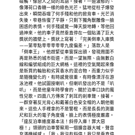
碰觸，像戀人之間的耳語。接著，一道濃郁的、
像薄荷口香糖一樣的綠色光芒。猛地從柱子爆發
出來，瞬間吞噬了何手殘和他的掀背車。光芒消
失後，窄巷恢復了平靜，只剩下獨角獸雕像一臉
困惑的表情。何手殘感覺一陣天旋地轉，等他回
過神來，他的車子竟然垂直停在一個貼滿了巨大
獎狀的牆壁上。獎狀上寫著：「完美倒車入庫獎
——第零點零零零零零九度偏差。」落款人是
「倒車王」。他趕緊從車窗探出頭，發現周圍不
再是熟悉的城市街道，而是一望無際、由無數白
線和編號組成的巨大網格。這裡的空氣聞起來像
是新買的輪胎和劣質香水的混合物，而重力似乎
是隨機變化的，有時感覺很重，有時像漂浮在游
泳池裡。他試圖按喇叭，但喇叭發出的不是「叭
叭」，而是他童年時學會的、關於泊車口訣的魔
性兒歌。四面八方傳來了刺耳的剎車聲，接著，
一群穿著反光背心和戴著白色安全帽的人朝他衝
來。這些人手裡拿的不是警棍，而是長長的測量
尺和巨大的電子角度儀，臉上的表情極度嚴肅。
「違反泊車維度基本法！斜停入庫！罪大惡
極！」領頭的泊車警察用一個擴音器大喊，聲音
充滿機械感。「我、我沒有斜停！我只是垂直停