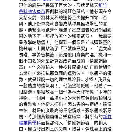
現他的廚房裡長滿了巨大的、形狀是林天
新竹
帶狀皰疹疫苗
秤側臉的粉紅色蘑菇。他必須在今
天結束前，將林天秤的運勢至少提升到零。否
則，他那份單戀就會變成某種具備攻擊性的實
體。他緊張地跑進他堆滿了星座圖表和過期甜甜
圈的地下室，那裡放著他的秘密武器。「我需要
星象學輔助儀！」他衝到一個像是老式彈珠臺的
機器前，上面貼滿了「巨蟹座已哭」、「處女座
勿碰」等警告標籤。這是他用廢棄的唱片機和一
個不知名的外星計算器改造而成的「情感調節
器」。他必須輸入一種極具感染力的正面情緒作
為燃料，來抵抗那負面的運勢波。「水瓶座的優
勢，就是超脫一切的理性與冷靜…才怪！我只有
一腔熱血的傻氣啊！」他絕望地低吼。他看了一
眼腳邊。那裡放著一個他為林天秤準備了兩年的
禮物：一個用一萬塊小小的天秤座黃銅齒輪組成
的音樂盒。他從未送出，因為害怕被拒絕。這份
害怕，就是純度最高的單戀情感。張水瓶咬緊牙
關，將那個黃銅齒輪音樂盒砸爛，將所有的
新竹
職業醫學科
齒輪都倒入「情感調節器」的輸入
口。機器發出刺耳的尖叫，接著，彈珠臺上的燈