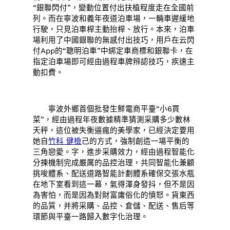
“銀聯閃付”，變動位置付出扶植程度走在全國前
列。而在寧波和義年夜道泊車場，一輛車遲緩地
行駛，只見泊車桿主動抬桿、放行。本來，泊車
場利用了中國銀聯的無感付出技巧，用戶在云閃
付App的“聰明泊車”中綁定車商標和銀聯卡，在
指定泊車場即可經由過程車牌辨認技巧，疾速主
動扣費。
寧波外鄉首個批發生鮮電商平臺“小6買
菜”，經由過程年夜數據精準猜測采購多少數林
天秤，這位被失衡逼瘋的美學家，已經決定要用
她自
竹科 健檢
己的方式，強制創造一場平衡的
三角戀愛。字，進步采購效力，經由過程智能化
分揀機制完成嚴厲的品控治理，共同智能化兼顧
挑唆體系、配送道路智能計劃體系確保交張水瓶
在地下室看到這一幕，氣得渾身發抖，但不是因
為害怕，而是因為對財富庸俗化的憤怒。貨東西
的品質，并將采購、品控、倉儲、配送、售后等
環節與平臺一路歸入數字化治理。