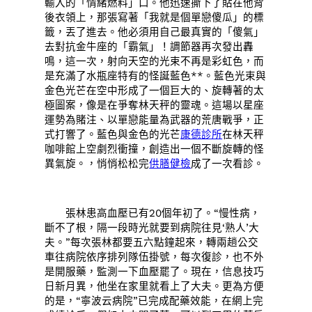
輸入的「情緒燃料」口。他迅速撕下了貼在他背
後衣領上，那張寫著「我就是個單戀傻瓜」的標
籤，丟了進去。他必須用自己最真實的「傻氣」
去對抗金牛座的「霸氣」！調節器再次發出轟
鳴，這一次，射向天空的光束不再是彩虹色，而
是充滿了水瓶座特有的怪誕藍色**。藍色光束與
金色光芒在空中形成了一個巨大的、旋轉著的太
極圖案，像是在爭奪林天秤的靈魂。這場以星座
運勢為賭注、以單戀能量為武器的荒唐戰爭，正
式打響了。藍色與金色的光芒
康德診所
在林天秤
咖啡館上空劇烈衝撞，創造出一個不斷旋轉的怪
異氣旋。，悄悄松松完
供膳健檢
成了一次看診。
張林患高血壓已有20個年初了。“慢性病，
斷不了根，隔一段時光就要到病院往見‘熟人’大
夫。”每次張林都要五六點鐘起來，轉兩趟公交
車往病院依序排列隊伍掛號，每次復診，也不外
是開服藥，監測一下血壓罷了。現在，信息技巧
日新月異，他坐在家里就看上了大夫。更為方便
的是，“寧波云病院”已完成配藥效能，在網上完