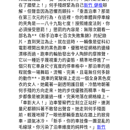
在了牆壁上！」何手殘趕緊為自己
新竹 健檢
辯
解，但聲音因為恐懼而顫抖。「垂直泊車？那是
在第三次元的行為，在這裡，你的車體與停車線
的夾角是——八十九點七度！按照維度法則，你
必須接受懲罰！」懲罰的內容是：無限次觀看一
部名為**《新手泊車七百次失敗集錦》的紀錄
片，直到哭泣為止。就在這時，一輛像是從科幻
電影裡開出來的黑色跑車，優雅地從網格的邊緣
漂移而過。跑車的輪胎發出令人陶醉的摩擦聲，
它以一種近乎蔑視重力的姿態，精準地停進了一
個只有它車身尺寸寬度的停車格中。那泊車的過
程就像一場舞蹈，流暢、完美，且毫無任何多餘
的動作**。跑車的駕駛座上走出一個全身黑色皮
衣的女人，她戴著一副透明護目鏡，冷酷地朝著
何手殘的方向走來。她的步伐優雅而精準，每一
步都像是被測量過一樣，完美地落在網格線上。
「車影大人！」泊車警察們立刻立正站好，連測
量尺都顫抖著不敢發出聲音。她走到何手殘面
前，輕蔑地掃了一眼他那輛垂直貼在牆上的掀背
車，語氣冰冷。「新手，你的車技像一團混亂的
毛線球。你污染了泊車維度的純粹性。」
新竹