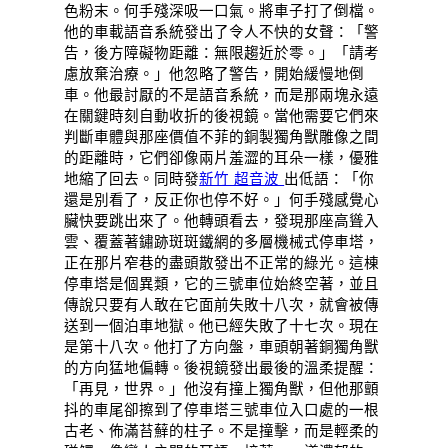
色粉末。何手殘深吸一口氣。將車子打了倒檔。
他的車載語音系統發出了令人不快的女聲：「警
告，後方障礙物距離：無限趨近於零。」「請考
慮放棄治療。」他忽略了警告，開始緩慢地倒
車。他最討厭的不是語音系統，而是那兩塊永遠
在關鍵時刻自動收折的後視鏡。當他需要它們來
判斷車體與那座價值不菲的銅製獨角獸雕像之間
的距離時，它們卻像兩片羞澀的耳朵一樣，優雅
地縮了回去。同時發
新竹 超音波
出低語：「你
還是別看了，反正你也停不好。」何手殘感覺心
臟快要跳出來了。他轉頭看去，發現那座高聳入
雲、覆蓋著鏽跡斑斑鐵網的多層機械式停車塔，
正在那片窄巷的盡頭散發出不正常的綠光。這棟
停車塔是個異類，它的三號車位始終空著，並且
傳說只要有人敢在它面前失敗十八次，就會被傳
送到一個泊車地獄。他已經失敗了十七次。現在
是第十八次。他打了方向盤，車頭朝著銅獨角獸
的方向猛地偏轉。後視鏡發出最後的溫柔提醒：
「再見，世界。」他沒有撞上獨角獸，但他那顫
抖的車尾卻擦到了停車塔三號車位入口處的一根
古老、佈滿苔蘚的柱子。不是撞擊，而是輕柔的