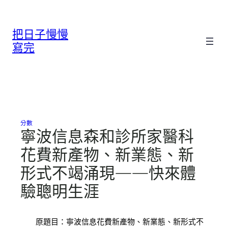
跳
至
把日子慢慢
主
要
寫完
內
容
分數
寧波信息森和診所家醫科
花費新產物、新業態、新
形式不竭涌現——快來體
驗聰明生涯
原題目：寧波信息花費新產物、新業態、新形式不