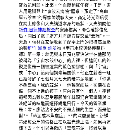
腎效能削弱。比來，他血壓動搖年夜，于是，家
人用電腦登上“寧波云病院”體系，預定了“高血
壓云診室”的專家陳曉敏大夫，商定時光到后便
在網上錄像和大夫講述本身的癥狀。大夫調閱他
新竹 自律神經檢查
的安康檔案，聯合確診信息
后，開出了電子處方并將處方提交至“云端”。一
天后，張林在家便收到了配奉上門的把持高血壓
的藥
新竹 減重 診所
物《宇宙水餃與終極醬料
師》第一章：蒜泥與末日預兆廖沾沾坐在他那間
被稱為「宇宙水餃中心」的店裡，但這間店的外
觀更像是一個被遺棄的藍色塑膠棚，與「宇宙」
或「中心」這兩個詞毫無關係。他正在對著一缸
已經發酵了七個月又七天的老蒜泥嘆氣。「你還
不夠靈動，我的蒜泥。」他輕聲細語，彷彿在責
備一個不上進的孩子。店內只有他一個人，連蒼
蠅都因為難以忍受那股陳年蒜頭混合著鐵鏽與淡
淡絕望的味道而選擇繞道飛行。今天的營業額
是：零。廖沾沾不安的不是店裡的生意，而是他
對**「蒜泥成本焦慮症」**的深層恐懼。新鮮
蒜頭每公斤的價格正在以超光速上漲，如果再這
樣下去，他引以為傲的「靈魂蒜泥」將難以為