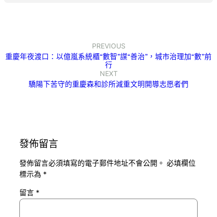
PREVIOUS
重慶年夜渡口：以億嵐系統櫃“數智”謀“善治”，城市治理加“數”前
行
NEXT
驕陽下苦守的重慶森和診所減重文明開導志愿者們
發佈留言
發佈留言必須填寫的電子郵件地址不會公開。
必填欄位
標示為
*
留言
*