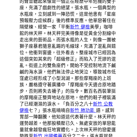
的聲音聽起來像是一個正在經歷中年危機的雙子
座，充滿了戲劇性的絕望。張水瓶，一個典型的
水瓶座，立刻感到一陣恐慌，這是他患有「星座
預報壓力症候群」後的標準反應。他單戀著住在
隔壁棟、經營一家「平衡
新竹 健檢
美學」咖啡
館的林天秤。林天秤完美得像是從黃金分割線中
走出來的藝術品。而張水瓶的人生，則像一團被
獅子座暴君隨意亂踢的毛線球，充滿了混亂與錯
位。他衝到窗邊，往外看去。整座城市已經因為
這個突如其來的「超級修正」而陷入了荒謬的混
亂。街道上的雙魚座們，開始不受控制地流下鹹
鹹的海水淚，他們無法停止地哭泣，導致城市低
窪處已經形成了小型潟湖。那些摩羯座的上班
族，嚴格遵守著廣播中「摩羯座今天適合原地踏
步，否則將失去襪子」的指令。數百名西裝筆挺
的摩羯座正整齊地站在原地，他們的鞋子裡裝滿
了已經潮濕的淚水。「負百分之八十
新竹 公教
健檢
七？」張水瓶喃喃自
新竹 肺功能
語，感到
胃部一陣翻騰，他知道這代表著什麼。林天秤的
運勢越差，他那股積壓已久、無處安放的單戀能
量就會越發瘋狂地實體化。上次林天秤的戀愛運
勢跌至
新竹 出國備藥
百分之二十，張水瓶就發