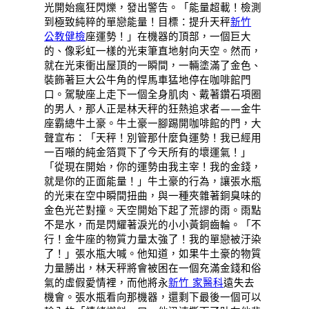
光開始瘋狂閃爍，發出警告。「能量超載！檢測
到極致純粹的單戀能量！目標：提升天秤
新竹
公教健檢
座運勢！」在機器的頂部，一個巨大
的、像彩虹一樣的光束筆直地射向天空。然而，
就在光束衝出屋頂的一瞬間，一輛塗滿了金色、
裝飾著巨大公牛角的悍馬車猛地停在咖啡館門
口。駕駛座上走下一個全身肌肉、戴著鑽石項圈
的男人，那人正是林天秤的狂熱追求者——金牛
座霸總牛土豪。牛土豪一腳踢開咖啡館的門，大
聲宣布：「天秤！別管那什麼負運勢！我已經用
一百噸的純金箔買下了今天所有的壞運氣！」
「從現在開始，你的運勢由我主宰！我的金錢，
就是你的正面能量！」牛土豪的行為，讓張水瓶
的光束在空中瞬間扭曲，與一種夾雜著銅臭味的
金色光芒對撞。天空開始下起了荒謬的雨。雨點
不是水，而是閃耀著淚光的小小黃銅齒輪。「不
行！金牛座的物質力量太強了！我的單戀被汙染
了！」張水瓶大喊。他知道，如果牛土豪的物質
力量勝出，林天秤將會被困在一個充滿金錢和俗
氣的虛假愛情裡，而他將永
新竹 家醫科
遠失去
機會。張水瓶看向那機器，還剩下最後一個可以