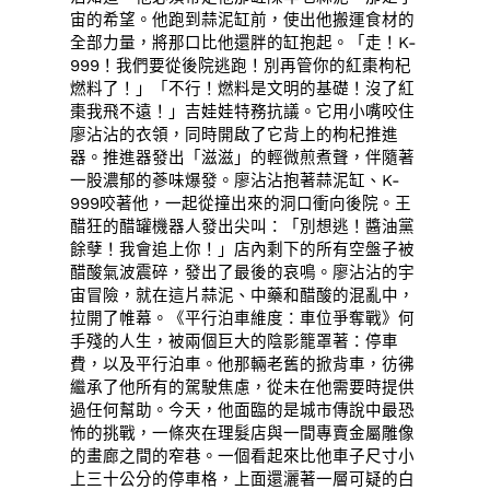
宙的希望。他跑到蒜泥缸前，使出他搬運食材的
全部力量，將那口比他還胖的缸抱起。「走！K-
999！我們要從後院逃跑！別再管你的紅棗枸杞
燃料了！」「不行！燃料是文明的基礎！沒了紅
棗我飛不遠！」吉娃娃特務抗議。它用小嘴咬住
廖沾沾的衣領，同時開啟了它背上的枸杞推進
器。推進器發出「滋滋」的輕微煎煮聲，伴隨著
一股濃郁的蔘味爆發。廖沾沾抱著蒜泥缸、K-
999咬著他，一起從撞出來的洞口衝向後院。王
醋狂的醋罐機器人發出尖叫：「別想逃！醬油黨
餘孽！我會追上你！」店內剩下的所有空盤子被
醋酸氣波震碎，發出了最後的哀鳴。廖沾沾的宇
宙冒險，就在這片蒜泥、中藥和醋酸的混亂中，
拉開了帷幕。《平行泊車維度：車位爭奪戰》何
手殘的人生，被兩個巨大的陰影籠罩著：停車
費，以及平行泊車。他那輛老舊的掀背車，彷彿
繼承了他所有的駕駛焦慮，從未在他需要時提供
過任何幫助。今天，他面臨的是城市傳說中最恐
怖的挑戰，一條夾在理髮店與一間專賣金屬雕像
的畫廊之間的窄巷。一個看起來比他車子尺寸小
上三十公分的停車格，上面還灑著一層可疑的白