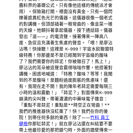
醬料界的基礎公式，只有像他這樣的傳統派才會
用）。保險箱打開，裡面沒有黃金，只有一個閃
爍著詭異紅色光芒的儀器。這儀器很像一個老式
的對講機，但頂部插著一根彎曲的、像韭菜一樣
的天線。他顫抖著拿起儀器，按下通話鈕。儀器
發出「滋——」的電流聲，接著傳來一陣高八
度、急促且充滿養生焦慮的聲音。「喂！是廖沾
沾嗎！快接聽！這裡是 K-999！宇宙水餃聯盟特
級特務！你那邊是不是已經聞到宇宙級的酸味
了？我們需要你的蒜泥！你被徵召了！馬上！」
廖沾沾的耳朵被這聲音震得嗡嗡作響，他捏著對
講機，困惑地喊道：「特務？酸味？等等！我聞
到的不是酸味！是麵粉過度膨脹的焦慮味！還
有，我現在走不開！我的陳年老蒜泥需要每隔三
小時的溫和震動！」「蒜泥？」對面傳來K-999
崩潰的尖叫聲，帶著濃濃的中藥味電子雜音：
「重點不是蒜泥！重點是**時空正在彎曲！**
我們的推進器快沒紅棗了！快！我們在你的後
院！別帶任何多餘的東西！除了——
竹科 員工
健檢
你那缸蒜泥！」就在廖沾沾還在糾結要不要
帶上他最珍愛的那把銀勺時，外面的牆壁傳來一