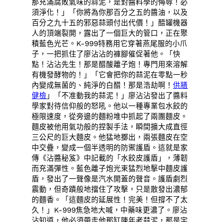
那充滿腐敗氣味的蒜泥，是對醬料學的侮辱！必
須淨化！」「你將為你那百分之五的醬油，以及
百分之九十五的邪惡蒜頭付出代價！」醋罐機器
人的頂端裂開，露出了一個巨大的管口，正在聚
積藍色光芒。K-999特務用它穿著燕尾服的小爪
子，一把抓住了廖沾沾的褲腳催促著他。「快
點！沾沾先生！那是醋酸離子炮！專門用來溶解
有機發酵物的！」「它會把你的蒜泥在零點一秒
內變成無菌的、純淨的白醋！那是浩劫啊！
供膳
健檢
」「不准動我的蒜泥！」廖沾沾發出了醬料
學家對待信仰般的怒吼。他以一種專業包水餃的
極限速度，從旁邊的麵粉堆中抓起了兩團麵皮。
麵皮被他用氣功般的捏製手法，瞬間擴大成直徑
三公尺的巨大麵皮。他猛地擲出，兩張麵皮在空
中交疊，變成一個半透明的防禦護盾。這就是家
傳《沾醬秘笈》中記載的「水餃皮護盾」，薄韌
而充滿彈性。藍色離子炮光束猛烈地擊中麵皮護
盾，發出了一聲像是汽水開蓋的聲音。護盾劇烈
震動，但奇蹟般地擋住了攻擊，只是散發出濃郁
的麵香。「這麵皮的延展性！完美！但撐不了太
久！」K-999焦急地大喊，中藥味更濃了。廖沾
沾知道，他必須帶走他那缸陳年老蒜泥，那是宇