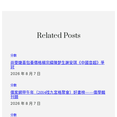
Related Posts
分數
尚雯婕喜包養價格楊宗緯陳楚生謝安琪《中國音超》爭
冠
2026 年 8 月 7 日
分數
儒家網甲午年（2014找九宮格聚會）好書榜——儒學輯
刊類
2026 年 8 月 7 日
分數