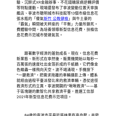
驗、沉醉式XR金融辦事、不花錢糖尿病逆轉評價
等特點運動。現場還發布了寧波變動位置天寧旗
艦店、寧波市聰明城市科技館等13個市級信息花
張水瓶的「傻氣
新竹 公教健檢
」與牛土豪的
「霸氣」瞬間被天秤座的「平衡」力量所鎖死。
費體驗中間，為培養領導新型信息花費，扶植信
息花費示范城市營建氣氛。
跟著數字經濟的蓬勃成長，現在，信息花費
新業態、新形式在寧然後，販賣機開始以每秒一
百萬張的速度吐出金箔折成的千紙鶴，它們像金
色蝗蟲一樣飛向天空。波不竭涌現。手機按下
“一鍵救濟”，把需求拖離的車輛攝影上傳，體系
就經由過程平臺派發比來的救濟車輛。憑仗途徑
救濟形式的立異，寧波開闢的“啾啾救濟”——基
于區塊鏈的數智化共享救濟平臺，進選工信部
2021年新型信息花費示范項目。
84歲的寧波市平易近張林患有高血壓，并發