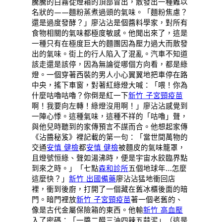
騰騰的白霧從燈箱的頂部冒出，散發出一種難以
名狀的——麵粉蒸煮過頭的氣味。「麵粉焦慮？
還是過度發酵？」廖沾沾是個醬料學家，對所有
食物相關的氣味都極度敏感。他聞出來了，這是
一種只有在極度巨大的麵團因為壓力過大而散發
出的氣味。街上的行人陷入了混亂。汽車不知道
該走還是該停，因為無論從哪個方向看，都是綠
燈。一個穿著西裝的男人小心翼翼地把車停在路
中央，搖下車窗，對著紅綠燈大喊：「喂！你為
什麼咕嚕咕嚕？你倒是紅一下
新竹 子宮頸疫苗
啊！我要向左轉！綠燈沒用啊！」廖沾沾感覺到
一陣心悸。這種氣味，這種不祥的「咕嚕」聲，
與他兒時聽到的家傳預言不謀而合。他想起家傳
《沾醬秘笈》裡記載的第一句：「當世間萬物的
交通
安慎 健檢
都
安慎 健檢
被麵皮的氣味籠罩，
且燈號恒綠、聲如湯沸時，便是宇宙水餃臨界點
到來之時。」「七點
森和診所
五個地球年…怎麼
這麼快？」
新竹 出國備藥
廖沾沾猛地衝回店
裡，衝到後廚，打開了一個藏在舊冰櫃後面的暗
門。暗門裡放
新竹 子宮頸疫苗
著一個老舊的、
像是古代金屬保險箱的東西。他輸
新竹 高血壓
入了密碼：「一醬二醋三油四辣五蒜泥」（這是