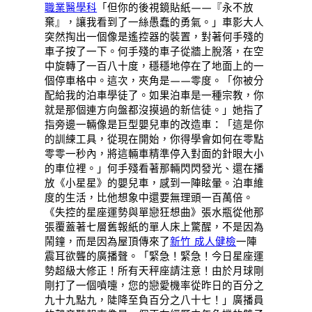
職業醫學科
「但你的後視鏡貼紙——『永不放
棄』，讓我看到了一絲愚蠢的勇氣。」車影大人
突然掏出一個像是遙控器的裝置，對著何手殘的
車子按了一下。何手殘的車子從牆上脫落，在空
中旋轉了一百八十度，穩穩地停在了地面上的一
個停車格中。這次，夾角是——零度。「你被分
配給我的泊車學徒了。如果泊車是一種宗教，你
就是那個連方向盤都沒摸過的新信徒。」她指了
指旁邊一輛像是巨型嬰兒車的改造車：「這是你
的訓練工具，從現在開始，你得學會如何在零點
零零一秒內，將這輛車精準停入對面的針眼大小
的車位裡。」何手殘看著那輛閃閃發光、還在播
放《小星星》的嬰兒車，感到一陣眩暈。泊車維
度的生活，比他想象中還要無理頭一百萬倍。
《失控的星座運勢與單戀狂想曲》張水瓶從他那
張覆蓋著七層舊報紙的單人床上驚醒，不是因為
鬧鐘，而是因為屋頂傳來了
新竹 成人健檢
一陣
震耳欲聾的廣播聲。「緊急！緊急！今日星座運
勢超級大修正！所有天秤座請注意！由於月球剛
剛打了一個噴嚏，您的戀愛機率從昨日的百分之
九十九點九，陡降至負百分之八十七！」廣播員