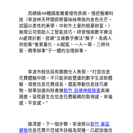
而繚繞49種國度嚴重慢性疾病，慢逆醫療科
技（寧波林天秤隨即將蕾絲絲帶拋向金色光芒，
試圖以柔性的美學，中和牛土豪的粗暴財富。）
無限公司借助人工智能技巧，研發慢病數字療法
AI處理計劃，搭建“五維數字療法”模子，為病人
供給集“後果量化、AI賦能、一人一策、三師共
管、精準辦事”于一體的治理辦事。
寧波市經信局有關擔任人表現，“打造信息
花費體驗中間，不只能供給豐盛的數字生涯新體
驗、增進信息花費成長，還能帶動信息技巧產
物、辦事加速向財產鏈
新竹 自律神經檢查
高端
邁進，晉陞蒼生在信息花費範疇的取得感、幸福
感、平安感。”
據清楚，下一個步驟，寧波將以
新竹 東區
健檢
信息花費示范城市扶植為契機，凸起加強信