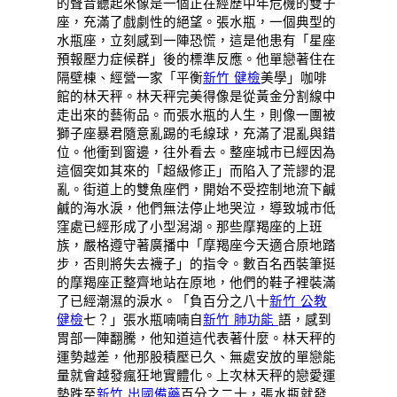
的聲音聽起來像是一個正在經歷中年危機的雙子
座，充滿了戲劇性的絕望。張水瓶，一個典型的
水瓶座，立刻感到一陣恐慌，這是他患有「星座
預報壓力症候群」後的標準反應。他單戀著住在
隔壁棟、經營一家「平衡
新竹 健檢
美學」咖啡
館的林天秤。林天秤完美得像是從黃金分割線中
走出來的藝術品。而張水瓶的人生，則像一團被
獅子座暴君隨意亂踢的毛線球，充滿了混亂與錯
位。他衝到窗邊，往外看去。整座城市已經因為
這個突如其來的「超級修正」而陷入了荒謬的混
亂。街道上的雙魚座們，開始不受控制地流下鹹
鹹的海水淚，他們無法停止地哭泣，導致城市低
窪處已經形成了小型潟湖。那些摩羯座的上班
族，嚴格遵守著廣播中「摩羯座今天適合原地踏
步，否則將失去襪子」的指令。數百名西裝筆挺
的摩羯座正整齊地站在原地，他們的鞋子裡裝滿
了已經潮濕的淚水。「負百分之八十
新竹 公教
健檢
七？」張水瓶喃喃自
新竹 肺功能
語，感到
胃部一陣翻騰，他知道這代表著什麼。林天秤的
運勢越差，他那股積壓已久、無處安放的單戀能
量就會越發瘋狂地實體化。上次林天秤的戀愛運
勢跌至
新竹 出國備藥
百分之二十，張水瓶就發