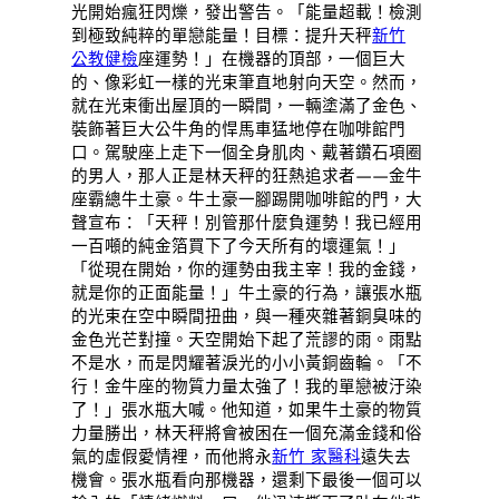
光開始瘋狂閃爍，發出警告。「能量超載！檢測
到極致純粹的單戀能量！目標：提升天秤
新竹
公教健檢
座運勢！」在機器的頂部，一個巨大
的、像彩虹一樣的光束筆直地射向天空。然而，
就在光束衝出屋頂的一瞬間，一輛塗滿了金色、
裝飾著巨大公牛角的悍馬車猛地停在咖啡館門
口。駕駛座上走下一個全身肌肉、戴著鑽石項圈
的男人，那人正是林天秤的狂熱追求者——金牛
座霸總牛土豪。牛土豪一腳踢開咖啡館的門，大
聲宣布：「天秤！別管那什麼負運勢！我已經用
一百噸的純金箔買下了今天所有的壞運氣！」
「從現在開始，你的運勢由我主宰！我的金錢，
就是你的正面能量！」牛土豪的行為，讓張水瓶
的光束在空中瞬間扭曲，與一種夾雜著銅臭味的
金色光芒對撞。天空開始下起了荒謬的雨。雨點
不是水，而是閃耀著淚光的小小黃銅齒輪。「不
行！金牛座的物質力量太強了！我的單戀被汙染
了！」張水瓶大喊。他知道，如果牛土豪的物質
力量勝出，林天秤將會被困在一個充滿金錢和俗
氣的虛假愛情裡，而他將永
新竹 家醫科
遠失去
機會。張水瓶看向那機器，還剩下最後一個可以