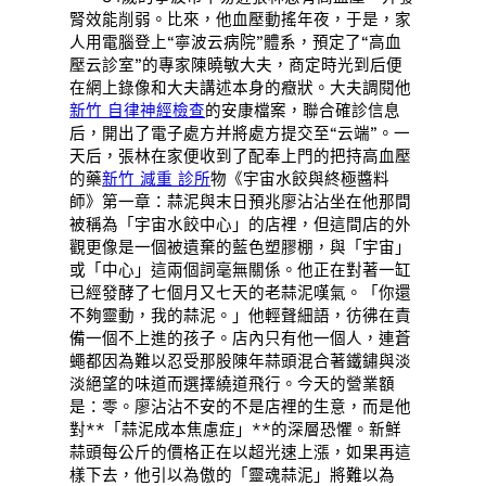
腎效能削弱。比來，他血壓動搖年夜，于是，家
人用電腦登上“寧波云病院”體系，預定了“高血
壓云診室”的專家陳曉敏大夫，商定時光到后便
在網上錄像和大夫講述本身的癥狀。大夫調閱他
新竹 自律神經檢查
的安康檔案，聯合確診信息
后，開出了電子處方并將處方提交至“云端”。一
天后，張林在家便收到了配奉上門的把持高血壓
的藥
新竹 減重 診所
物《宇宙水餃與終極醬料
師》第一章：蒜泥與末日預兆廖沾沾坐在他那間
被稱為「宇宙水餃中心」的店裡，但這間店的外
觀更像是一個被遺棄的藍色塑膠棚，與「宇宙」
或「中心」這兩個詞毫無關係。他正在對著一缸
已經發酵了七個月又七天的老蒜泥嘆氣。「你還
不夠靈動，我的蒜泥。」他輕聲細語，彷彿在責
備一個不上進的孩子。店內只有他一個人，連蒼
蠅都因為難以忍受那股陳年蒜頭混合著鐵鏽與淡
淡絕望的味道而選擇繞道飛行。今天的營業額
是：零。廖沾沾不安的不是店裡的生意，而是他
對**「蒜泥成本焦慮症」**的深層恐懼。新鮮
蒜頭每公斤的價格正在以超光速上漲，如果再這
樣下去，他引以為傲的「靈魂蒜泥」將難以為