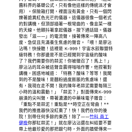
醬料界的基礎公式，只有像他這樣的傳統派才會
用）。保險箱打開，裡面沒有黃金，只有一個閃
爍著詭異紅色光芒的儀器。這儀器很像一個老式
的對講機，但頂部插著一根彎曲的、像韭菜一樣
的天線。他顫抖著拿起儀器，按下通話鈕。儀器
發出「滋——」的電流聲，接著傳來一陣高八
度、急促且充滿養生焦慮的聲音。「喂！是廖沾
沾嗎！快接聽！這裡是 K-999！宇宙水餃聯盟特
級特務！你那邊是不是已經聞到宇宙級的酸味
了？我們需要你的蒜泥！你被徵召了！馬上！」
廖沾沾的耳朵被這聲音震得嗡嗡作響，他捏著對
講機，困惑地喊道：「特務？酸味？等等！我聞
到的不是酸味！是麵粉過度膨脹的焦慮味！還
有，我現在走不開！我的陳年老蒜泥需要每隔三
小時的溫和震動！」「蒜泥？」對面傳來K-999
崩潰的尖叫聲，帶著濃濃的中藥味電子雜音：
「重點不是蒜泥！重點是**時空正在彎曲！**
我們的推進器快沒紅棗了！快！我們在你的後
院！別帶任何多餘的東西！除了——
竹科 員工
健檢
你那缸蒜泥！」就在廖沾沾還在糾結要不要
帶上他最珍愛的那把銀勺時，外面的牆壁傳來一