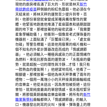
現他的廚房裡長滿了巨大的、形狀是林天
新竹
帶狀皰疹疫苗
秤側臉的粉紅色蘑菇。他必須在今
天結束前，將林天秤的運勢至少提升到零。否
則，他那份單戀就會變成某種具備攻擊性的實
體。他緊張地跑進他堆滿了星座圖表和過期甜甜
圈的地下室，那裡放著他的秘密武器。「我需要
星象學輔助儀！」他衝到一個像是老式彈珠臺的
機器前，上面貼滿了「巨蟹座已哭」、「處女座
勿碰」等警告標籤。這是他用廢棄的唱片機和一
個不知名的外星計算器改造而成的「情感調節
器」。他必須輸入一種極具感染力的正面情緒作
為燃料，來抵抗那負面的運勢波。「水瓶座的優
勢，就是超脫一切的理性與冷靜…才怪！我只有
一腔熱血的傻氣啊！」他絕望地低吼。他看了一
眼腳邊。那裡放著一個他為林天秤準備了兩年的
禮物：一個用一萬塊小小的天秤座黃銅齒輪組成
的音樂盒。他從未送出，因為害怕被拒絕。這份
害怕，就是純度最高的單戀情感。張水瓶咬緊牙
關，將那個黃銅齒輪音樂盒砸爛，將所有的
新竹
職業醫學科
齒輪都倒入「情感調節器」的輸入
口。機器發出刺耳的尖叫，接著，彈珠臺上的燈