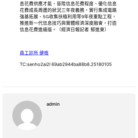
息花費供應才能、晉陞信息花費程度、優化信息
花費成長周遭的狀況三年夜義務，實行集成電路
強基拓展、5G收集扶植利用等9年夜重點工程，
推進新一代信息技巧與實體經濟深度融會，打造
信息花費進級版。（經濟日報記者 郁進東）
員工診所 健檢
TC:senho2ai2l 69ab2944ba88b8.25180105
admin