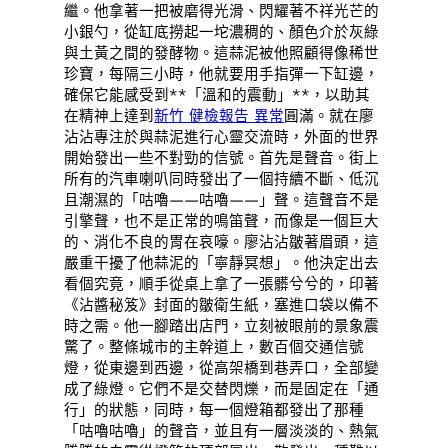
繼。他拿著一把被磨得光滑、閃耀著不祥光芒的
小銀勺，從缸底撈起一坨濃稠的、顏色介於灰綠
與土黃之間的發酵物。這蒜泥被他照顧得像稀世
珍寶，每隔三小時，他就要用手指彈一下缸邊，
確保它能感受到**「溫和的震動」**，以助其
在精神上達到
新竹 健檢報告 異常
圓滿。就在廖
沾沾專注於與蒜泥進行心靈交流時，外面的世界
開始發出一些不對勁的信號。首先是聲音。街上
所有的汽車喇叭同時發出了一個持續不斷、低沉
且潮濕的「咕嚕——咕嚕——」聲。這聲音不是
引擎聲，也不是正常的鳴笛聲，而像是一個巨大
的、消化不良的胃在哀嚎。廖沾沾皺著眉頭，這
嚴重干擾了他蒜泥的「寧靜冥想」。他決定出去
看個究竟，順手從桌上拿了一張髒兮兮的，印著
《沾醬秘笈》封面的皺衛生紙，塞進口袋以備不
時之需。他一腳踏出店門，立刻被眼前的景象震
驚了。整條城市的主幹道上，數百個交通信號
燈，從東邊到西邊，從高架橋到巷弄口，全部變
成了綠燈。它們不是交替閃爍，而是固定在「通
行」的狀態，同時，每一個燈箱都發出了那種
「咕嚕咕嚕」的聲音，並且有一層淡淡的、熱氣