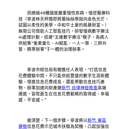
而繚繞49種國度嚴重慢性疾病，慢逆醫療科
技（寧波林天秤隨即將蕾絲絲帶拋向金色光芒，
試圖以柔性的美學，中和牛土豪的粗暴財富。）
無限公司借助人工智能技巧，研發慢病數字療法
AI處理計劃，搭建“五維數字療法”模子，為病人
供給集“後果量化、AI賦能、一人一策、三師共
管、精準辦事”于一體的治理辦事。
寧波市經信局有關擔任人表現，“打造信息
花費體驗中間，不只能供給豐盛的數字生涯新體
驗、增進信息花費成長，還能帶動信息技巧產
物、辦事加速向財產鏈
新竹 自律神經檢查
高端
邁進，晉陞蒼生在信息花費範疇的取得感、幸福
感、平安感。”
據清楚，下一個步驟，寧波將以
新竹 東區
健檢
信息花費示范城市扶植為契機，凸起加強信