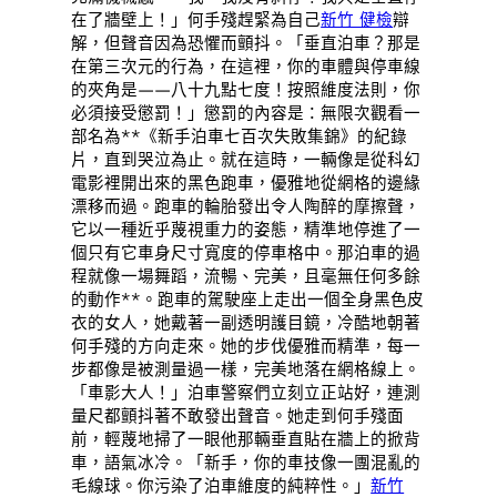
在了牆壁上！」何手殘趕緊為自己
新竹 健檢
辯
解，但聲音因為恐懼而顫抖。「垂直泊車？那是
在第三次元的行為，在這裡，你的車體與停車線
的夾角是——八十九點七度！按照維度法則，你
必須接受懲罰！」懲罰的內容是：無限次觀看一
部名為**《新手泊車七百次失敗集錦》的紀錄
片，直到哭泣為止。就在這時，一輛像是從科幻
電影裡開出來的黑色跑車，優雅地從網格的邊緣
漂移而過。跑車的輪胎發出令人陶醉的摩擦聲，
它以一種近乎蔑視重力的姿態，精準地停進了一
個只有它車身尺寸寬度的停車格中。那泊車的過
程就像一場舞蹈，流暢、完美，且毫無任何多餘
的動作**。跑車的駕駛座上走出一個全身黑色皮
衣的女人，她戴著一副透明護目鏡，冷酷地朝著
何手殘的方向走來。她的步伐優雅而精準，每一
步都像是被測量過一樣，完美地落在網格線上。
「車影大人！」泊車警察們立刻立正站好，連測
量尺都顫抖著不敢發出聲音。她走到何手殘面
前，輕蔑地掃了一眼他那輛垂直貼在牆上的掀背
車，語氣冰冷。「新手，你的車技像一團混亂的
毛線球。你污染了泊車維度的純粹性。」
新竹