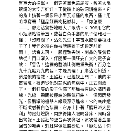
聲巨大的撞擊。一個穿著黑色燕尾服、戴著太陽
眼鏡的太空吉娃娃，正從牆上的破洞鑽進來。它
的背上揹著一個像是小型瓦斯桶的東西，桶上用
毛筆寫著「極品紅棗枸杞燃料」。「你怎麼
——」廖沾沾驚訝地瞪大了眼睛。K-999用它的
小短腿站得筆直，戴著白色手套的爪子優雅地一
揮：「沒時間了，沾沾先生！宇宙水餃快要拉肚
子了！我們必須在你被醋酸離子炮鎖定前離
開！」話音未落，一股極致尖銳、刺鼻的酸氣猛
地從店門口灌入，伴隨著一個狂妄自大的電子音
效：「警告！這裡的醬油比例嚴重失衡！百分之
九十九點九九的醋，才是真理！」廖沾沾知道，
這是他的宿敵，王醋狂，已經找上門了。他的宇
宙冒險，被迫從他對蒜泥的焦慮中，正式開始
了。一個狂妄的影子佔滿了那扇被撞破的牆門邊
緣，光線一瞬間被極端的酸氣扭曲。一個閃閃發
光、像醋罐的機器人緩緩漂浮進來，它的底座還
不斷噴射著白色醋霧。它身上掛著「醋狂派大勝
利」的霓虹燈牌，閃爍得讓人眼睛發疼，同時發
出警報。王醋狂的聲音再次響起，這次帶著金屬
回音的嘲弄，刺耳得像是磨砂紙。「廖沾沾！你