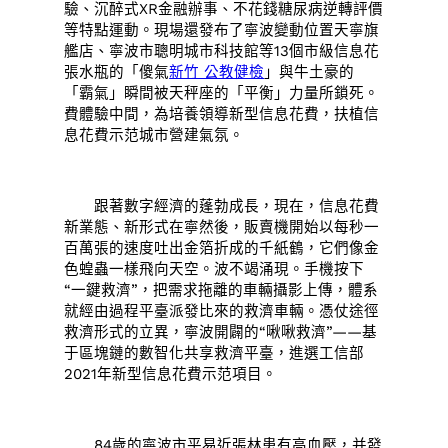
驗、沉醉式XR金融辦事、不花錢糖尿病逆轉評價
等特點運動。現場還發布了寧波變動位置天寧旗
艦店、寧波市聰明城市科技館等13個市級信息花
張水瓶的「傻氣
新竹 公教健檢
」與牛土豪的
「霸氣」瞬間被天秤座的「平衡」力量所鎖死。
費體驗中間，為培養領導新型信息花費，扶植信
息花費示范城市營建氣氛。
跟著數字經濟的蓬勃成長，現在，信息花費
新業態、新形式在寧然後，販賣機開始以每秒一
百萬張的速度吐出金箔折成的千紙鶴，它們像金
色蝗蟲一樣飛向天空。波不竭涌現。手機按下
“一鍵救濟”，把需求拖離的車輛攝影上傳，體系
就經由過程平臺派發比來的救濟車輛。憑仗途徑
救濟形式的立異，寧波開闢的“啾啾救濟”——基
于區塊鏈的數智化共享救濟平臺，進選工信部
2021年新型信息花費示范項目。
84歲的寧波市平易近張林患有高血壓，并發