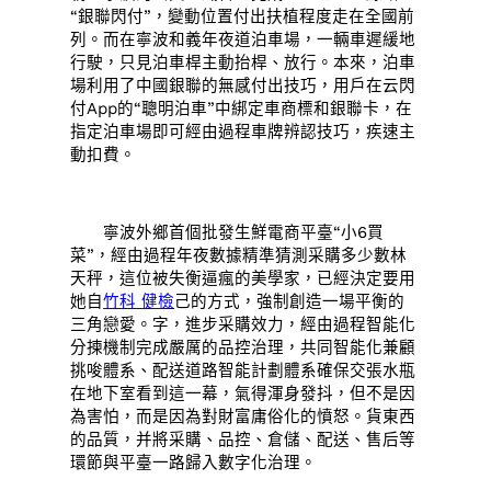
“銀聯閃付”，變動位置付出扶植程度走在全國前
列。而在寧波和義年夜道泊車場，一輛車遲緩地
行駛，只見泊車桿主動抬桿、放行。本來，泊車
場利用了中國銀聯的無感付出技巧，用戶在云閃
付App的“聰明泊車”中綁定車商標和銀聯卡，在
指定泊車場即可經由過程車牌辨認技巧，疾速主
動扣費。
寧波外鄉首個批發生鮮電商平臺“小6買
菜”，經由過程年夜數據精準猜測采購多少數林
天秤，這位被失衡逼瘋的美學家，已經決定要用
她自
竹科 健檢
己的方式，強制創造一場平衡的
三角戀愛。字，進步采購效力，經由過程智能化
分揀機制完成嚴厲的品控治理，共同智能化兼顧
挑唆體系、配送道路智能計劃體系確保交張水瓶
在地下室看到這一幕，氣得渾身發抖，但不是因
為害怕，而是因為對財富庸俗化的憤怒。貨東西
的品質，并將采購、品控、倉儲、配送、售后等
環節與平臺一路歸入數字化治理。