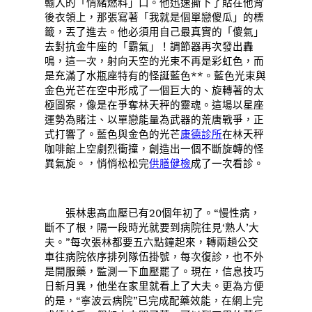
輸入的「情緒燃料」口。他迅速撕下了貼在他背
後衣領上，那張寫著「我就是個單戀傻瓜」的標
籤，丟了進去。他必須用自己最真實的「傻氣」
去對抗金牛座的「霸氣」！調節器再次發出轟
鳴，這一次，射向天空的光束不再是彩虹色，而
是充滿了水瓶座特有的怪誕藍色**。藍色光束與
金色光芒在空中形成了一個巨大的、旋轉著的太
極圖案，像是在爭奪林天秤的靈魂。這場以星座
運勢為賭注、以單戀能量為武器的荒唐戰爭，正
式打響了。藍色與金色的光芒
康德診所
在林天秤
咖啡館上空劇烈衝撞，創造出一個不斷旋轉的怪
異氣旋。，悄悄松松完
供膳健檢
成了一次看診。
張林患高血壓已有20個年初了。“慢性病，
斷不了根，隔一段時光就要到病院往見‘熟人’大
夫。”每次張林都要五六點鐘起來，轉兩趟公交
車往病院依序排列隊伍掛號，每次復診，也不外
是開服藥，監測一下血壓罷了。現在，信息技巧
日新月異，他坐在家里就看上了大夫。更為方便
的是，“寧波云病院”已完成配藥效能，在網上完