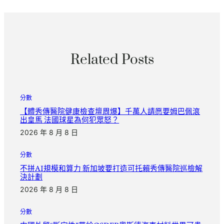
Related Posts
分數
【體秀傳醫院健康檢查壇周爆】千萬人請愿要姆巴佩滾
出皇馬 法國球星為何犯眾怒？
2026 年 8 月 8 日
分數
不拼AI規模和算力 新加坡要打造可托賴秀傳醫院巡檢解
決計劃
2026 年 8 月 8 日
分數