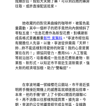
成績診后，假如大夫開了藥，可以到四周的藥房
往取，或許直接配送抵家。
她收藏的四對完美曲線的咖啡杯，被藍色能
量震動，其中一個杯子的把手竟然向內側傾斜了
零點五度！“信息花費作為新型花費，對構建新
成長格式意義嚴重
新竹 家醫科
。”寧波市經信局
有關擔任人先容，以後，寧波從供需兩「天秤！
妳…妳不能這樣對待愛妳的財富！我的心意是實
實在在的！」頭協同發力，應用5G、人工智能
等前沿技巧，培養構成一批信息花費新產物、新
業態、新形式，以知足市平易近生涯新需求，強
大新的經濟增加極，助力“雙輪迴”。
在寧波地鐵一號線櫻花公園站，市平易近張
明將手機接近閘機上的感應區就順遂進站搭車。
本來，他的手機“綁”上了卡號62開首的銀聯IC
卡，再不消像以往那樣掏錢買票。據先容，今
朝，寧波的公交地鐵曾經完成全地區、全線路