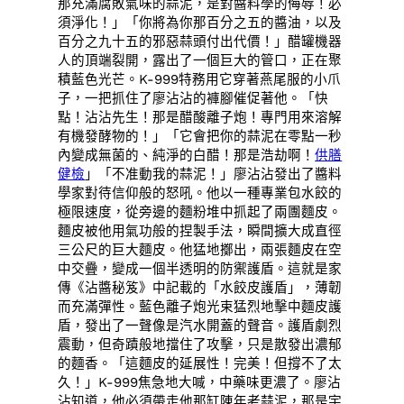
那充滿腐敗氣味的蒜泥，是對醬料學的侮辱！必
須淨化！」「你將為你那百分之五的醬油，以及
百分之九十五的邪惡蒜頭付出代價！」醋罐機器
人的頂端裂開，露出了一個巨大的管口，正在聚
積藍色光芒。K-999特務用它穿著燕尾服的小爪
子，一把抓住了廖沾沾的褲腳催促著他。「快
點！沾沾先生！那是醋酸離子炮！專門用來溶解
有機發酵物的！」「它會把你的蒜泥在零點一秒
內變成無菌的、純淨的白醋！那是浩劫啊！
供膳
健檢
」「不准動我的蒜泥！」廖沾沾發出了醬料
學家對待信仰般的怒吼。他以一種專業包水餃的
極限速度，從旁邊的麵粉堆中抓起了兩團麵皮。
麵皮被他用氣功般的捏製手法，瞬間擴大成直徑
三公尺的巨大麵皮。他猛地擲出，兩張麵皮在空
中交疊，變成一個半透明的防禦護盾。這就是家
傳《沾醬秘笈》中記載的「水餃皮護盾」，薄韌
而充滿彈性。藍色離子炮光束猛烈地擊中麵皮護
盾，發出了一聲像是汽水開蓋的聲音。護盾劇烈
震動，但奇蹟般地擋住了攻擊，只是散發出濃郁
的麵香。「這麵皮的延展性！完美！但撐不了太
久！」K-999焦急地大喊，中藥味更濃了。廖沾
沾知道，他必須帶走他那缸陳年老蒜泥，那是宇