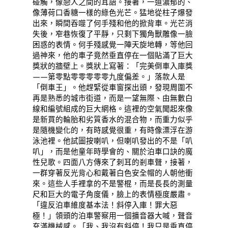
碰觸，像戀人之間的耳語。接著，一道濃郁的、
像薄荷口香糖一樣的綠色光芒。猛地從柱子爆發
出來，瞬間吞噬了何手殘和他的掀背車。光芒消
失後，窄巷恢復了平靜，只剩下獨角獸雕像一臉
困惑的表情。何手殘感覺一陣天旋地轉，等他回
過神來，他的車子竟然垂直停在一個貼滿了巨大
獎狀的牆壁上。獎狀上寫著：「完美倒車入庫獎
——第零點零零零零零九度偏差。」落款人是
「倒車王」。他趕緊從車窗探出頭，發現周圍不
再是熟悉的城市街道，而是一望無際、由無數白
線和編號組成的巨大網格。這裡的空氣聞起來像
是新買的輪胎和劣質香水的混合物，而重力似乎
是隨機變化的，有時感覺很重，有時像漂浮在游
泳池裡。他試圖按喇叭，但喇叭發出的不是「叭
叭」，而是他童年時學會的、關於泊車口訣的魔
性兒歌。四面八方傳來了刺耳的剎車聲，接著，
一群穿著反光背心和戴著白色安全帽的人朝他衝
來。這些人手裡拿的不是警棍，而是長長的測量
尺和巨大的電子角度儀，臉上的表情極度嚴肅。
「違反泊車維度基本法！斜停入庫！罪大惡
極！」領頭的泊車警察用一個擴音器大喊，聲音
充滿機械感。「我、我沒有斜停！我只是垂直停