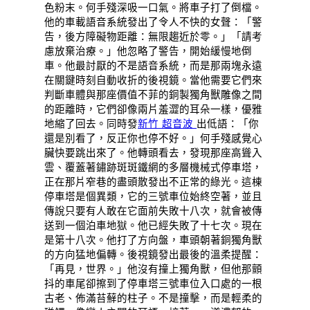
色粉末。何手殘深吸一口氣。將車子打了倒檔。
他的車載語音系統發出了令人不快的女聲：「警
告，後方障礙物距離：無限趨近於零。」「請考
慮放棄治療。」他忽略了警告，開始緩慢地倒
車。他最討厭的不是語音系統，而是那兩塊永遠
在關鍵時刻自動收折的後視鏡。當他需要它們來
判斷車體與那座價值不菲的銅製獨角獸雕像之間
的距離時，它們卻像兩片羞澀的耳朵一樣，優雅
地縮了回去。同時發
新竹 超音波
出低語：「你
還是別看了，反正你也停不好。」何手殘感覺心
臟快要跳出來了。他轉頭看去，發現那座高聳入
雲、覆蓋著鏽跡斑斑鐵網的多層機械式停車塔，
正在那片窄巷的盡頭散發出不正常的綠光。這棟
停車塔是個異類，它的三號車位始終空著，並且
傳說只要有人敢在它面前失敗十八次，就會被傳
送到一個泊車地獄。他已經失敗了十七次。現在
是第十八次。他打了方向盤，車頭朝著銅獨角獸
的方向猛地偏轉。後視鏡發出最後的溫柔提醒：
「再見，世界。」他沒有撞上獨角獸，但他那顫
抖的車尾卻擦到了停車塔三號車位入口處的一根
古老、佈滿苔蘚的柱子。不是撞擊，而是輕柔的