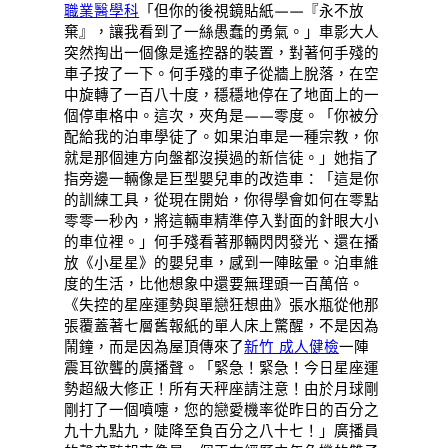
職業醫學科
「但你的後視鏡貼紙——『永不放
棄』，讓我看到了一絲愚蠢的勇氣。」車影大人
突然掏出一個像是遙控器的裝置，對著何手殘的
車子按了一下。何手殘的車子從牆上脫落，在空
中旋轉了一百八十度，穩穩地停在了地面上的一
個停車格中。這次，夾角是——零度。「你被分
配給我的泊車學徒了。如果泊車是一種宗教，你
就是那個連方向盤都沒摸過的新信徒。」她指了
指旁邊一輛像是巨型嬰兒車的改造車：「這是你
的訓練工具，從現在開始，你得學會如何在零點
零零一秒內，將這輛車精準停入對面的針眼大小
的車位裡。」何手殘看著那輛閃閃發光、還在播
放《小星星》的嬰兒車，感到一陣眩暈。泊車維
度的生活，比他想象中還要無理頭一百萬倍。
《失控的星座運勢與單戀狂想曲》張水瓶從他那
張覆蓋著七層舊報紙的單人床上驚醒，不是因為
鬧鐘，而是因為屋頂傳來了
新竹 成人健檢
一陣
震耳欲聾的廣播聲。「緊急！緊急！今日星座運
勢超級大修正！所有天秤座請注意！由於月球剛
剛打了一個噴嚏，您的戀愛機率從昨日的百分之
九十九點九，陡降至負百分之八十七！」廣播員