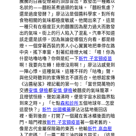
騰騰的白霧從燈箱的頂部冒出，散發出一種難以
名狀的——麵粉蒸煮過頭的氣味。「麵粉焦慮？
還是過度發酵？」廖沾沾是個醬料學家，對所有
食物相關的氣味都極度敏感。他聞出來了，這是
一種只有在極度巨大的麵團因為壓力過大而散發
出的氣味。街上的行人陷入了混亂。汽車不知道
該走還是該停，因為無論從哪個方向看，都是綠
燈。一個穿著西裝的男人小心翼翼地把車停在路
中央，搖下車窗，對著紅綠燈大喊：「喂！你為
什麼咕嚕咕嚕？你倒是紅一下
新竹 子宮頸疫苗
啊！我要向左轉！綠燈沒用啊！」廖沾沾感覺到
一陣心悸。這種氣味，這種不祥的「咕嚕」聲，
與他兒時聽到的家傳預言不謀而合。他想起家傳
《沾醬秘笈》裡記載的第一句：「當世間萬物的
交通
安慎 健檢
都
安慎 健檢
被麵皮的氣味籠罩，
且燈號恒綠、聲如湯沸時，便是宇宙水餃臨界點
到來之時。」「七點
森和診所
五個地球年…怎麼
這麼快？」
新竹 出國備藥
廖沾沾猛地衝回店
裡，衝到後廚，打開了一個藏在舊冰櫃後面的暗
門。暗門裡放
新竹 子宮頸疫苗
著一個老舊的、
像是古代金屬保險箱的東西。他輸
新竹 高血壓
入了密碼：「一醬二醋三油四辣五蒜泥」（這是