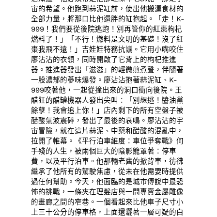
宙的希望。他跑到蒜泥缸前，使出他搬運食材的
全部力量，將那口比他還胖的缸抱起。「走！K-
999！我們要從後院逃跑！別再管你的紅棗枸杞
燃料了！」「不行！燃料是文明的基礎！沒了紅
棗我飛不遠！」吉娃娃特務抗議。它用小嘴咬住
廖沾沾的衣領，同時開啟了它背上的枸杞推進
器。推進器發出「滋滋」的輕微煎煮聲，伴隨著
一股濃郁的蔘味爆發。廖沾沾抱著蒜泥缸、K-
999咬著他，一起從撞出來的洞口衝向後院。王
醋狂的醋罐機器人發出尖叫：「別想逃！醬油黨
餘孽！我會追上你！」店內剩下的所有空盤子被
醋酸氣波震碎，發出了最後的哀鳴。廖沾沾的宇
宙冒險，就在這片蒜泥、中藥和醋酸的混亂中，
拉開了帷幕。《平行泊車維度：車位爭奪戰》何
手殘的人生，被兩個巨大的陰影籠罩著：停車
費，以及平行泊車。他那輛老舊的掀背車，彷彿
繼承了他所有的駕駛焦慮，從未在他需要時提供
過任何幫助。今天，他面臨的是城市傳說中最恐
怖的挑戰，一條夾在理髮店與一間專賣金屬雕像
的畫廊之間的窄巷。一個看起來比他車子尺寸小
上三十公分的停車格，上面還灑著一層可疑的白