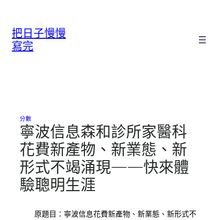
跳
至
把日子慢慢
主
要
寫完
內
容
分數
寧波信息森和診所家醫科
花費新產物、新業態、新
形式不竭涌現——快來體
驗聰明生涯
原題目：寧波信息花費新產物、新業態、新形式不