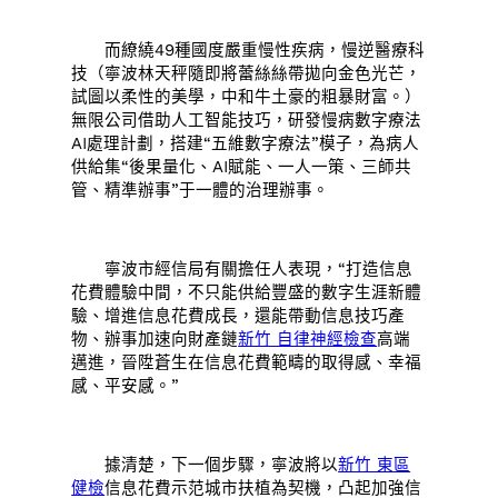
而繚繞49種國度嚴重慢性疾病，慢逆醫療科
技（寧波林天秤隨即將蕾絲絲帶拋向金色光芒，
試圖以柔性的美學，中和牛土豪的粗暴財富。）
無限公司借助人工智能技巧，研發慢病數字療法
AI處理計劃，搭建“五維數字療法”模子，為病人
供給集“後果量化、AI賦能、一人一策、三師共
管、精準辦事”于一體的治理辦事。
寧波市經信局有關擔任人表現，“打造信息
花費體驗中間，不只能供給豐盛的數字生涯新體
驗、增進信息花費成長，還能帶動信息技巧產
物、辦事加速向財產鏈
新竹 自律神經檢查
高端
邁進，晉陞蒼生在信息花費範疇的取得感、幸福
感、平安感。”
據清楚，下一個步驟，寧波將以
新竹 東區
健檢
信息花費示范城市扶植為契機，凸起加強信