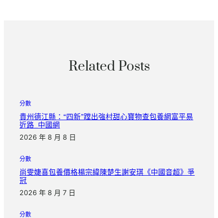
Related Posts
分數
貴州德江縣：“四新”蹚出強村甜心寶物查包養網富平易
近路_中國網
2026 年 8 月 8 日
分數
尚雯婕喜包養價格楊宗緯陳楚生謝安琪《中國音超》爭
冠
2026 年 8 月 7 日
分數