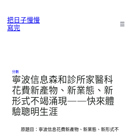
跳
至
把日子慢慢
主
要
寫完
內
容
分數
寧波信息森和診所家醫科
花費新產物、新業態、新
形式不竭涌現——快來體
驗聰明生涯
原題目：寧波信息花費新產物、新業態、新形式不