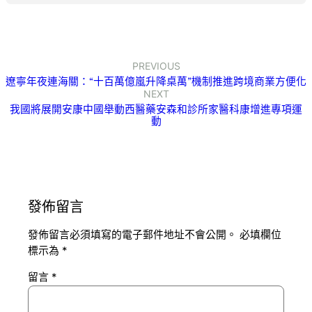
PREVIOUS
遼寧年夜連海關：“十百萬億嵐升降桌萬”機制推進跨境商業方便化
NEXT
我國將展開安康中國舉動西醫藥安森和診所家醫科康增進專項運
動
發佈留言
發佈留言必須填寫的電子郵件地址不會公開。
必填欄位
標示為
*
留言
*