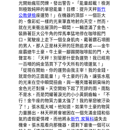
光開始瘋狂閃爍，發出警告。「能量超載！檢測
到極致純粹的單戀能量！目標：提升天秤
新竹
公教健檢
座運勢！」在機器的頂部，一個巨大
的、像彩虹一樣的光束筆直地射向天空。然而，
就在光束衝出屋頂的一瞬間，一輛塗滿了金色、
裝飾著巨大公牛角的悍馬車猛地停在咖啡館門
口。駕駛座上走下一個全身肌肉、戴著鑽石項圈
的男人，那人正是林天秤的狂熱追求者——金牛
座霸總牛土豪。牛土豪一腳踢開咖啡館的門，大
聲宣布：「天秤！別管那什麼負運勢！我已經用
一百噸的純金箔買下了今天所有的壞運氣！」
「從現在開始，你的運勢由我主宰！我的金錢，
就是你的正面能量！」牛土豪的行為，讓張水瓶
的光束在空中瞬間扭曲，與一種夾雜著銅臭味的
金色光芒對撞。天空開始下起了荒謬的雨。雨點
不是水，而是閃耀著淚光的小小黃銅齒輪。「不
行！金牛座的物質力量太強了！我的單戀被汙染
了！」張水瓶大喊。他知道，如果牛土豪的物質
力量勝出，林天秤將會被困在一個充滿金錢和俗
氣的虛假愛情裡，而他將永
新竹 家醫科
遠失去
機會。張水瓶看向那機器，還剩下最後一個可以