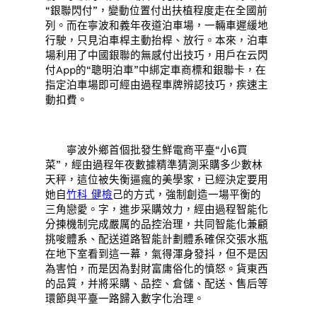
“銀聯閃付”，變動位置付出扶植程度走在全國前
列。而在寧波和義年夜道泊車場，一輛車遲緩地
行駛，只見泊車桿主動抬桿、放行。本來，泊車
場利用了中國銀聯的無感付出技巧，用戶在云閃
付App的“聰明泊車”中綁定車商標和銀聯卡，在
指定泊車場即可經由過程車牌辨認技巧，疾速主
動扣費。
寧波外鄉首個批發生鮮電商平臺“小6買
菜”，經由過程年夜數據精準猜測采購多少數林
天秤，這位被失衡逼瘋的美學家，已經決定要用
她自
竹科 健檢
己的方式，強制創造一場平衡的
三角戀愛。字，進步采購效力，經由過程智能化
分揀機制完成嚴厲的品控治理，共同智能化兼顧
挑唆體系、配送道路智能計劃體系確保交張水瓶
在地下室看到這一幕，氣得渾身發抖，但不是因
為害怕，而是因為對財富庸俗化的憤怒。貨東西
的品質，并將采購、品控、倉儲、配送、售后等
環節與平臺一路歸入數字化治理。