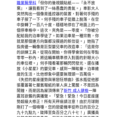
職業醫學科
「但你的後視鏡貼紙——『永不放
棄』，讓我看到了一絲愚蠢的勇氣。」車影大人
突然掏出一個像是遙控器的裝置，對著何手殘的
車子按了一下。何手殘的車子從牆上脫落，在空
中旋轉了一百八十度，穩穩地停在了地面上的一
個停車格中。這次，夾角是——零度。「你被分
配給我的泊車學徒了。如果泊車是一種宗教，你
就是那個連方向盤都沒摸過的新信徒。」她指了
指旁邊一輛像是巨型嬰兒車的改造車：「這是你
的訓練工具，從現在開始，你得學會如何在零點
零零一秒內，將這輛車精準停入對面的針眼大小
的車位裡。」何手殘看著那輛閃閃發光、還在播
放《小星星》的嬰兒車，感到一陣眩暈。泊車維
度的生活，比他想象中還要無理頭一百萬倍。
《失控的星座運勢與單戀狂想曲》張水瓶從他那
張覆蓋著七層舊報紙的單人床上驚醒，不是因為
鬧鐘，而是因為屋頂傳來了
新竹 成人健檢
一陣
震耳欲聾的廣播聲。「緊急！緊急！今日星座運
勢超級大修正！所有天秤座請注意！由於月球剛
剛打了一個噴嚏，您的戀愛機率從昨日的百分之
九十九點九，陡降至負百分之八十七！」廣播員