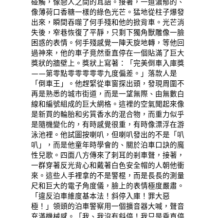
碰觸，像戀人之間的耳語。接著，一道濃郁的、
像薄荷口香糖一樣的綠色光芒。猛地從柱子爆發
出來，瞬間吞噬了何手殘和他的掀背車。光芒消
失後，窄巷恢復了平靜，只剩下獨角獸雕像一臉
困惑的表情。何手殘感覺一陣天旋地轉，等他回
過神來，他的車子竟然垂直停在一個貼滿了巨大
獎狀的牆壁上。獎狀上寫著：「完美倒車入庫獎
——第零點零零零零零九度偏差。」落款人是
「倒車王」。他趕緊從車窗探出頭，發現周圍不
再是熟悉的城市街道，而是一望無際、由無數白
線和編號組成的巨大網格。這裡的空氣聞起來像
是新買的輪胎和劣質香水的混合物，而重力似乎
是隨機變化的，有時感覺很重，有時像漂浮在游
泳池裡。他試圖按喇叭，但喇叭發出的不是「叭
叭」，而是他童年時學會的、關於泊車口訣的魔
性兒歌。四面八方傳來了刺耳的剎車聲，接著，
一群穿著反光背心和戴著白色安全帽的人朝他衝
來。這些人手裡拿的不是警棍，而是長長的測量
尺和巨大的電子角度儀，臉上的表情極度嚴肅。
「違反泊車維度基本法！斜停入庫！罪大惡
極！」領頭的泊車警察用一個擴音器大喊，聲音
充滿機械感。「我、我沒有斜停！我只是垂直停