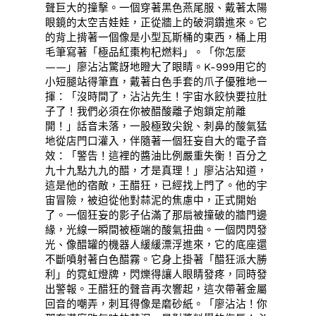
聲巨大的撞擊。一個穿著黑色燕尾服、戴著太陽
眼鏡的太空吉娃娃，正從牆上的破洞鑽進來。它
的背上揹著一個像是小型瓦斯桶的東西，桶上用
毛筆寫著「極品紅棗枸杞燃料」。「你怎麼
——」廖沾沾驚訝地瞪大了眼睛。K-999用它的
小短腿站得筆直，戴著白色手套的爪子優雅地一
揮：「沒時間了，沾沾先生！宇宙水餃快要拉肚
子了！我們必須在你被醋酸離子炮鎖定前離
開！」話音未落，一股極致尖銳、刺鼻的酸氣猛
地從店門口灌入，伴隨著一個狂妄自大的電子音
效：「警告！這裡的醬油比例嚴重失衡！百分之
九十九點九九的醋，才是真理！」廖沾沾知道，
這是他的宿敵，王醋狂，已經找上門了。他的宇
宙冒險，被迫從他對蒜泥的焦慮中，正式開始
了。一個狂妄的影子佔滿了那扇被撞破的牆門邊
緣，光線一瞬間被極端的酸氣扭曲。一個閃閃發
光、像醋罐的機器人緩緩漂浮進來，它的底座還
不斷噴射著白色醋霧。它身上掛著「醋狂派大勝
利」的霓虹燈牌，閃爍得讓人眼睛發疼，同時發
出警報。王醋狂的聲音再次響起，這次帶著金屬
回音的嘲弄，刺耳得像是磨砂紙。「廖沾沾！你