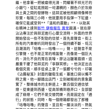
繼。他拿著一把被磨得光滑、閃耀著不祥光芒的
小銀勺，從缸底撈起一坨濃稠的、顏色介於灰綠
與土黃之間的發酵物。這蒜泥被他照顧得像稀世
珍寶，每隔三小時，他就要用手指彈一下缸邊，
確保它能感受到**「溫和的震動」**，以助其
在精神上達到
新竹 健檢報告 異常
圓滿。就在廖
沾沾專注於與蒜泥進行心靈交流時，外面的世界
開始發出一些不對勁的信號。首先是聲音。街上
所有的汽車喇叭同時發出了一個持續不斷、低沉
且潮濕的「咕嚕——咕嚕——」聲。這聲音不是
引擎聲，也不是正常的鳴笛聲，而像是一個巨大
的、消化不良的胃在哀嚎。廖沾沾皺著眉頭，這
嚴重干擾了他蒜泥的「寧靜冥想」。他決定出去
看個究竟，順手從桌上拿了一張髒兮兮的，印著
《沾醬秘笈》封面的皺衛生紙，塞進口袋以備不
時之需。他一腳踏出店門，立刻被眼前的景象震
驚了。整條城市的主幹道上，數百個交通信號
燈，從東邊到西邊，從高架橋到巷弄口，全部變
成了綠燈。它們不是交替閃爍，而是固定在「通
行」的狀態，同時，每一個燈箱都發出了那種
「咕嚕咕嚕」的聲音，並且有一層淡淡的、熱氣