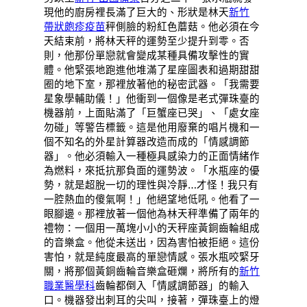
現他的廚房裡長滿了巨大的、形狀是林天
新竹
帶狀皰疹疫苗
秤側臉的粉紅色蘑菇。他必須在今
天結束前，將林天秤的運勢至少提升到零。否
則，他那份單戀就會變成某種具備攻擊性的實
體。他緊張地跑進他堆滿了星座圖表和過期甜甜
圈的地下室，那裡放著他的秘密武器。「我需要
星象學輔助儀！」他衝到一個像是老式彈珠臺的
機器前，上面貼滿了「巨蟹座已哭」、「處女座
勿碰」等警告標籤。這是他用廢棄的唱片機和一
個不知名的外星計算器改造而成的「情感調節
器」。他必須輸入一種極具感染力的正面情緒作
為燃料，來抵抗那負面的運勢波。「水瓶座的優
勢，就是超脫一切的理性與冷靜…才怪！我只有
一腔熱血的傻氣啊！」他絕望地低吼。他看了一
眼腳邊。那裡放著一個他為林天秤準備了兩年的
禮物：一個用一萬塊小小的天秤座黃銅齒輪組成
的音樂盒。他從未送出，因為害怕被拒絕。這份
害怕，就是純度最高的單戀情感。張水瓶咬緊牙
關，將那個黃銅齒輪音樂盒砸爛，將所有的
新竹
職業醫學科
齒輪都倒入「情感調節器」的輸入
口。機器發出刺耳的尖叫，接著，彈珠臺上的燈