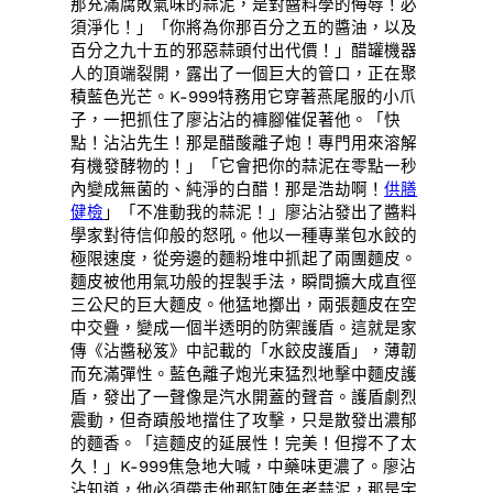
那充滿腐敗氣味的蒜泥，是對醬料學的侮辱！必
須淨化！」「你將為你那百分之五的醬油，以及
百分之九十五的邪惡蒜頭付出代價！」醋罐機器
人的頂端裂開，露出了一個巨大的管口，正在聚
積藍色光芒。K-999特務用它穿著燕尾服的小爪
子，一把抓住了廖沾沾的褲腳催促著他。「快
點！沾沾先生！那是醋酸離子炮！專門用來溶解
有機發酵物的！」「它會把你的蒜泥在零點一秒
內變成無菌的、純淨的白醋！那是浩劫啊！
供膳
健檢
」「不准動我的蒜泥！」廖沾沾發出了醬料
學家對待信仰般的怒吼。他以一種專業包水餃的
極限速度，從旁邊的麵粉堆中抓起了兩團麵皮。
麵皮被他用氣功般的捏製手法，瞬間擴大成直徑
三公尺的巨大麵皮。他猛地擲出，兩張麵皮在空
中交疊，變成一個半透明的防禦護盾。這就是家
傳《沾醬秘笈》中記載的「水餃皮護盾」，薄韌
而充滿彈性。藍色離子炮光束猛烈地擊中麵皮護
盾，發出了一聲像是汽水開蓋的聲音。護盾劇烈
震動，但奇蹟般地擋住了攻擊，只是散發出濃郁
的麵香。「這麵皮的延展性！完美！但撐不了太
久！」K-999焦急地大喊，中藥味更濃了。廖沾
沾知道，他必須帶走他那缸陳年老蒜泥，那是宇