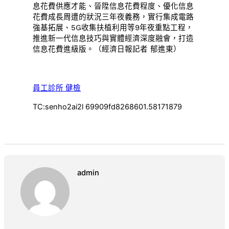
息花費供應才能、晉陞信息花費程度、優化信息
花費成長周遭的狀況三年夜義務，實行集成電路
強基拓展、5G收集扶植利用等9年夜重點工程，
推進新一代信息技巧與實體經濟深度融會，打造
信息花費進級版。（經濟日報記者 郁進東）
員工診所 健檢
TC:senho2ai2l 69909fd8268601.58171879
admin