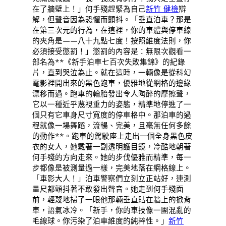
在了牆壁上！」何手殘趕緊為自己
新竹 健檢
辯
解，但聲音因為恐懼而顫抖。「垂直泊車？那是
在第三次元的行為，在這裡，你的車體與停車線
的夾角是——八十九點七度！按照維度法則，你
必須接受懲罰！」懲罰的內容是：無限次觀看一
部名為**《新手泊車七百次失敗集錦》的紀錄
片，直到哭泣為止。就在這時，一輛像是從科幻
電影裡開出來的黑色跑車，優雅地從網格的邊緣
漂移而過。跑車的輪胎發出令人陶醉的摩擦聲，
它以一種近乎蔑視重力的姿態，精準地停進了一
個只有它車身尺寸寬度的停車格中。那泊車的過
程就像一場舞蹈，流暢、完美，且毫無任何多餘
的動作**。跑車的駕駛座上走出一個全身黑色皮
衣的女人，她戴著一副透明護目鏡，冷酷地朝著
何手殘的方向走來。她的步伐優雅而精準，每一
步都像是被測量過一樣，完美地落在網格線上。
「車影大人！」泊車警察們立刻立正站好，連測
量尺都顫抖著不敢發出聲音。她走到何手殘面
前，輕蔑地掃了一眼他那輛垂直貼在牆上的掀背
車，語氣冰冷。「新手，你的車技像一團混亂的
毛線球。你污染了泊車維度的純粹性。」
新竹