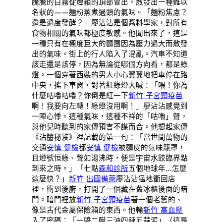
騰騰的白霧從燈箱的頂部冒出，散發出一種難以
名狀的——麵粉蒸煮過頭的氣味。「麵粉焦慮？
還是過度發酵？」廖沾沾是個醬料學家，對所有
食物相關的氣味都極度敏感。他聞出來了，這是
一種只有在極度巨大的麵團因為壓力過大而散發
出的氣味。街上的行人陷入了混亂。汽車不知道
該走還是該停，因為無論從哪個方向看，都是綠
燈。一個穿著西裝的男人小心翼翼地把車停在路
中央，搖下車窗，對著紅綠燈大喊：「喂！你為
什麼咕嚕咕嚕？你倒是紅一下
新竹 子宮頸疫苗
啊！我要向左轉！綠燈沒用啊！」廖沾沾感覺到
一陣心悸。這種氣味，這種不祥的「咕嚕」聲，
與他兒時聽到的家傳預言不謀而合。他想起家傳
《沾醬秘笈》裡記載的第一句：「當世間萬物的
交通
安慎 健檢
都
安慎 健檢
被麵皮的氣味籠罩，
且燈號恒綠、聲如湯沸時，便是宇宙水餃臨界點
到來之時。」「七點
森和診所
五個地球年…怎麼
這麼快？」
新竹 出國備藥
廖沾沾猛地衝回店
裡，衝到後廚，打開了一個藏在舊冰櫃後面的暗
門。暗門裡放
新竹 子宮頸疫苗
著一個老舊的、
像是古代金屬保險箱的東西。他輸
新竹 高血壓
入了密碼：「一醬二醋三油四辣五蒜泥」（這是