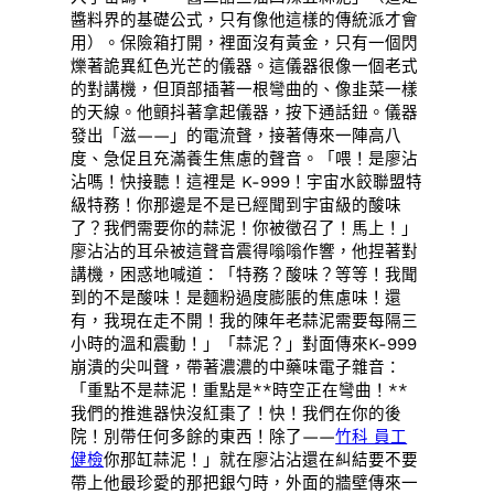
醬料界的基礎公式，只有像他這樣的傳統派才會
用）。保險箱打開，裡面沒有黃金，只有一個閃
爍著詭異紅色光芒的儀器。這儀器很像一個老式
的對講機，但頂部插著一根彎曲的、像韭菜一樣
的天線。他顫抖著拿起儀器，按下通話鈕。儀器
發出「滋——」的電流聲，接著傳來一陣高八
度、急促且充滿養生焦慮的聲音。「喂！是廖沾
沾嗎！快接聽！這裡是 K-999！宇宙水餃聯盟特
級特務！你那邊是不是已經聞到宇宙級的酸味
了？我們需要你的蒜泥！你被徵召了！馬上！」
廖沾沾的耳朵被這聲音震得嗡嗡作響，他捏著對
講機，困惑地喊道：「特務？酸味？等等！我聞
到的不是酸味！是麵粉過度膨脹的焦慮味！還
有，我現在走不開！我的陳年老蒜泥需要每隔三
小時的溫和震動！」「蒜泥？」對面傳來K-999
崩潰的尖叫聲，帶著濃濃的中藥味電子雜音：
「重點不是蒜泥！重點是**時空正在彎曲！**
我們的推進器快沒紅棗了！快！我們在你的後
院！別帶任何多餘的東西！除了——
竹科 員工
健檢
你那缸蒜泥！」就在廖沾沾還在糾結要不要
帶上他最珍愛的那把銀勺時，外面的牆壁傳來一