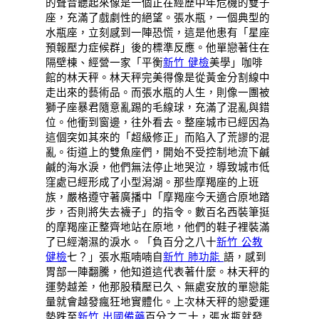
的聲音聽起來像是一個正在經歷中年危機的雙子
座，充滿了戲劇性的絕望。張水瓶，一個典型的
水瓶座，立刻感到一陣恐慌，這是他患有「星座
預報壓力症候群」後的標準反應。他單戀著住在
隔壁棟、經營一家「平衡
新竹 健檢
美學」咖啡
館的林天秤。林天秤完美得像是從黃金分割線中
走出來的藝術品。而張水瓶的人生，則像一團被
獅子座暴君隨意亂踢的毛線球，充滿了混亂與錯
位。他衝到窗邊，往外看去。整座城市已經因為
這個突如其來的「超級修正」而陷入了荒謬的混
亂。街道上的雙魚座們，開始不受控制地流下鹹
鹹的海水淚，他們無法停止地哭泣，導致城市低
窪處已經形成了小型潟湖。那些摩羯座的上班
族，嚴格遵守著廣播中「摩羯座今天適合原地踏
步，否則將失去襪子」的指令。數百名西裝筆挺
的摩羯座正整齊地站在原地，他們的鞋子裡裝滿
了已經潮濕的淚水。「負百分之八十
新竹 公教
健檢
七？」張水瓶喃喃自
新竹 肺功能
語，感到
胃部一陣翻騰，他知道這代表著什麼。林天秤的
運勢越差，他那股積壓已久、無處安放的單戀能
量就會越發瘋狂地實體化。上次林天秤的戀愛運
勢跌至
新竹 出國備藥
百分之二十，張水瓶就發