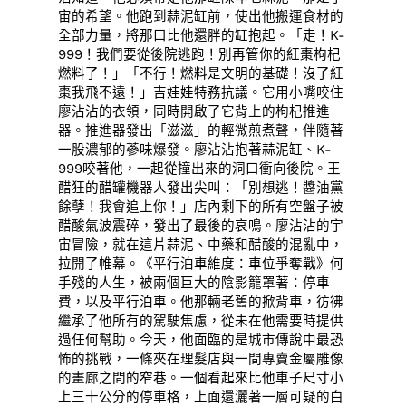
宙的希望。他跑到蒜泥缸前，使出他搬運食材的
全部力量，將那口比他還胖的缸抱起。「走！K-
999！我們要從後院逃跑！別再管你的紅棗枸杞
燃料了！」「不行！燃料是文明的基礎！沒了紅
棗我飛不遠！」吉娃娃特務抗議。它用小嘴咬住
廖沾沾的衣領，同時開啟了它背上的枸杞推進
器。推進器發出「滋滋」的輕微煎煮聲，伴隨著
一股濃郁的蔘味爆發。廖沾沾抱著蒜泥缸、K-
999咬著他，一起從撞出來的洞口衝向後院。王
醋狂的醋罐機器人發出尖叫：「別想逃！醬油黨
餘孽！我會追上你！」店內剩下的所有空盤子被
醋酸氣波震碎，發出了最後的哀鳴。廖沾沾的宇
宙冒險，就在這片蒜泥、中藥和醋酸的混亂中，
拉開了帷幕。《平行泊車維度：車位爭奪戰》何
手殘的人生，被兩個巨大的陰影籠罩著：停車
費，以及平行泊車。他那輛老舊的掀背車，彷彿
繼承了他所有的駕駛焦慮，從未在他需要時提供
過任何幫助。今天，他面臨的是城市傳說中最恐
怖的挑戰，一條夾在理髮店與一間專賣金屬雕像
的畫廊之間的窄巷。一個看起來比他車子尺寸小
上三十公分的停車格，上面還灑著一層可疑的白