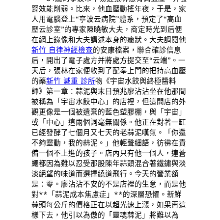
腎效能削弱。比來，他血壓動搖年夜，于是，家
人用電腦登上“寧波云病院”體系，預定了“高血
壓云診室”的專家陳曉敏大夫，商定時光到后便
在網上錄像和大夫講述本身的癥狀。大夫調閱他
新竹 自律神經檢查
的安康檔案，聯合確診信息
后，開出了電子處方并將處方提交至“云端”。一
天后，張林在家便收到了配奉上門的把持高血壓
的藥
新竹 減重 診所
物《宇宙水餃與終極醬料
師》第一章：蒜泥與末日預兆廖沾沾坐在他那間
被稱為「宇宙水餃中心」的店裡，但這間店的外
觀更像是一個被遺棄的藍色塑膠棚，與「宇宙」
或「中心」這兩個詞毫無關係。他正在對著一缸
已經發酵了七個月又七天的老蒜泥嘆氣。「你還
不夠靈動，我的蒜泥。」他輕聲細語，彷彿在責
備一個不上進的孩子。店內只有他一個人，連蒼
蠅都因為難以忍受那股陳年蒜頭混合著鐵鏽與淡
淡絕望的味道而選擇繞道飛行。今天的營業額
是：零。廖沾沾不安的不是店裡的生意，而是他
對**「蒜泥成本焦慮症」**的深層恐懼。新鮮
蒜頭每公斤的價格正在以超光速上漲，如果再這
樣下去，他引以為傲的「靈魂蒜泥」將難以為