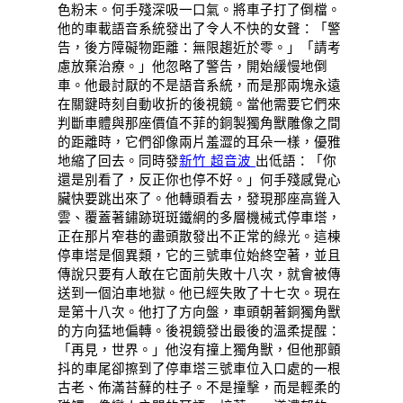
色粉末。何手殘深吸一口氣。將車子打了倒檔。
他的車載語音系統發出了令人不快的女聲：「警
告，後方障礙物距離：無限趨近於零。」「請考
慮放棄治療。」他忽略了警告，開始緩慢地倒
車。他最討厭的不是語音系統，而是那兩塊永遠
在關鍵時刻自動收折的後視鏡。當他需要它們來
判斷車體與那座價值不菲的銅製獨角獸雕像之間
的距離時，它們卻像兩片羞澀的耳朵一樣，優雅
地縮了回去。同時發
新竹 超音波
出低語：「你
還是別看了，反正你也停不好。」何手殘感覺心
臟快要跳出來了。他轉頭看去，發現那座高聳入
雲、覆蓋著鏽跡斑斑鐵網的多層機械式停車塔，
正在那片窄巷的盡頭散發出不正常的綠光。這棟
停車塔是個異類，它的三號車位始終空著，並且
傳說只要有人敢在它面前失敗十八次，就會被傳
送到一個泊車地獄。他已經失敗了十七次。現在
是第十八次。他打了方向盤，車頭朝著銅獨角獸
的方向猛地偏轉。後視鏡發出最後的溫柔提醒：
「再見，世界。」他沒有撞上獨角獸，但他那顫
抖的車尾卻擦到了停車塔三號車位入口處的一根
古老、佈滿苔蘚的柱子。不是撞擊，而是輕柔的