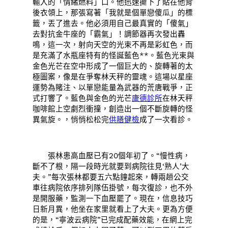
輸入的「情緒燃料」口。他迅速撕下了貼在他背
後衣領上，那張寫著「我就是個單戀傻瓜」的標
籤，丟了進去。他必須用自己最真實的「傻氣」
去對抗金牛座的「霸氣」！調節器再次發出轟
鳴，這一次，射向天空的光束不再是彩虹色，而
是充滿了水瓶座特有的怪誕藍色**。藍色光束與
金色光芒在空中形成了一個巨大的、旋轉著的太
極圖案，像是在爭奪林天秤的靈魂。這場以星座
運勢為賭注、以單戀能量為武器的荒唐戰爭，正
式打響了。藍色與金色的光芒
康德診所
在林天秤
咖啡館上空劇烈衝撞，創造出一個不斷旋轉的怪
異氣旋。，悄悄松松完
供膳健檢
成了一次看診。
張林患高血壓已有20個年初了。“慢性病，
斷不了根，隔一段時光就要到病院往見‘熟人’大
夫。”每次張林都要五六點鐘起來，轉兩趟公交
車往病院依序排列隊伍掛號，每次復診，也不外
是開服藥，監測一下血壓罷了。現在，信息技巧
日新月異，他坐在家里就看上了大夫。更為方便
的是，“寧波云病院”已完成配藥效能，在網上完