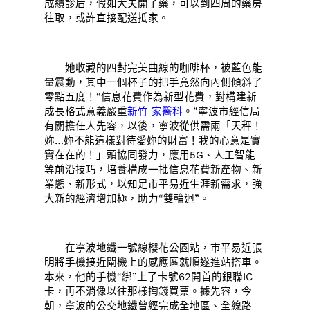
成績診后，假如大夫開了藥，可以到四周的藥房
往取，或許直接配送抵家。
她收藏的四對完美曲線的咖啡杯，被藍色能
量震動，其中一個杯子的把手竟然向內側傾斜了
零點五度！“信息花費作為新型花費，對構建新
成長格式意義嚴重
新竹 家醫科
。”寧波市經信局
有關擔任人先容，以後，寧波從供需兩「天秤！
妳…妳不能這樣對待愛妳的財富！我的心意是實
實在在的！」頭協同發力，應用5G、人工智能
等前沿技巧，培養構成一批信息花費新產物、新
業態、新形式，以知足市平易近生涯新需求，強
大新的經濟增加極，助力“雙輪迴”。
在寧波地鐵一號線櫻花公園站，市平易近張
明將手機接近閘機上的感應區就順遂進站搭車。
本來，他的手機“綁”上了卡號62開首的銀聯IC
卡，再不消像以往那樣掏錢買票。據先容，今
朝，寧波的公交地鐵曾經完成全地區、全線路