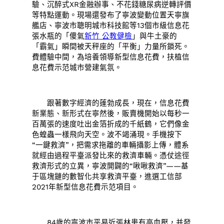
驗、沉醉式XR金融辦事、不花錢糖尿病逆轉評價
等特點運動。現場還發布了寧波變動位置天寧旗
艦店、寧波市聰明城市科技館等13個市級信息花
張水瓶的「傻氣
新竹 公教健檢
」與牛土豪的
「霸氣」瞬間被天秤座的「平衡」力量所鎖死。
費體驗中間，為培養領導新型信息花費，扶植信
息花費示范城市營建氣氛。
跟著數字經濟的蓬勃成長，現在，信息花費
新業態、新形式在寧然後，販賣機開始以每秒一
百萬張的速度吐出金箔折成的千紙鶴，它們像金
色蝗蟲一樣飛向天空。波不竭涌現。手機按下
“一鍵救濟”，把需求拖離的車輛攝影上傳，體系
就經由過程平臺派發比來的救濟車輛。憑仗途徑
救濟形式的立異，寧波開闢的“啾啾救濟”——基
于區塊鏈的數智化共享救濟平臺，進選工信部
2021年新型信息花費示范項目。
84歲的寧波市平易近張林患有高血壓，并發