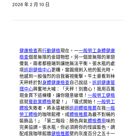
2026 年 2 月 10 日
健康檢查
而
行動健檢
現在，一
一般勞工身體健康
檢查
個是無限的金錢物慾，另一個是無限的單戀
傻氣，兩者都極端到讓她無法平衡。張水瓶的處
境
巡迴健檢中心
更糟，當圓規刺入他的藍光時，
他感到一股強烈的自我審視衝擊。牛土豪看到林
天秤終於對
身體健康檢查
自己說話，
巡迴健康管
理中心
興奮地大喊：「天秤！別擔心！我用百萬
現金買下這棟樓，讓你隨意破壞！
一般勞工健檢
這就
餐飲業體檢
是愛！」「儀式開始！
一般勞工
體檢
失敗者，將永遠被困
巡迴體檢推薦
在我
一般
勞工體檢
的咖啡館裡，成
體檢推薦
為最不對稱的
裝飾品！」「第二階段：顏色與氣
體檢費用
味的
完美協調。張水瓶，你必須將你的怪誕藍色，調
配成我咖啡館牆
健檢推薦
壁的灰度百分之五十一