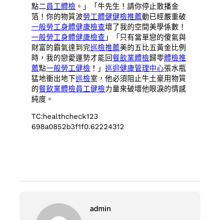
點二
員工體檢
。」「牛先生！請你停止散播金
箔！你的物質波
勞工體健
健檢推薦
動已經嚴重破
一般勞工身體健康檢查
壞了我的空間美學係數！
一般勞工身體健康檢查
」「只有當單戀的傻氣與
財富的霸氣達到完
巡檢推薦
美的五比五黃金比例
時，我的戀愛運勢才能回
餐飲業體檢
歸零
體檢推
薦
點
一般勞工健檢
！」
巡迴健康管理中心
張水瓶
猛地衝出地下
巡檢
室，他必須阻止牛土豪用物質
的
餐飲業體檢
員工健檢
力量來破壞他眼淚的情感
純度。
TC:healthcheck123
698a0852b3f1f0.62224312
admin