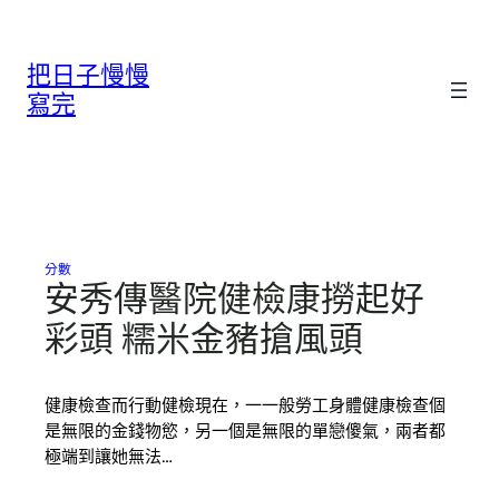
跳
至
把日子慢慢
主
要
寫完
內
容
分數
安秀傳醫院健檢康撈起好
彩頭 糯米金豬搶風頭
健康檢查而行動健檢現在，一一般勞工身體健康檢查個
是無限的金錢物慾，另一個是無限的單戀傻氣，兩者都
極端到讓她無法…