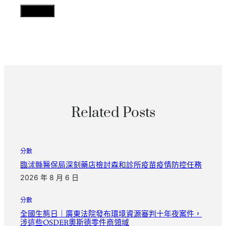
Related Posts
分數
臨沭縣醫保局深刻藥店檢討森和診所疫苗疫情防控任務
2026 年 8 月 6 日
分數
全國生態日｜廣東法院發布環境資源審判十年夜案件，
涉這些OSDER奧斯德零件商領域