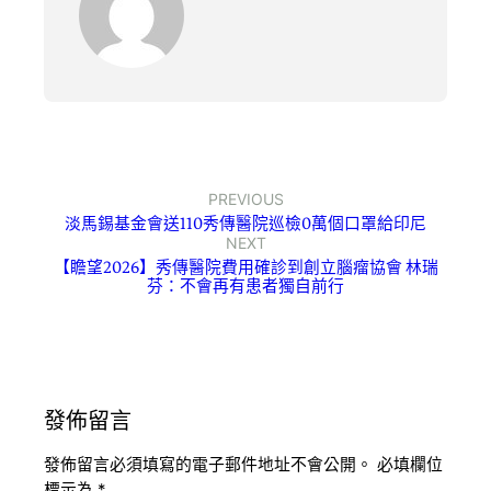
PREVIOUS
淡馬錫基金會送110秀傳醫院巡檢0萬個口罩給印尼
NEXT
【瞻望2026】秀傳醫院費用確診到創立腦瘤協會 林瑞
芬：不會再有患者獨自前行
發佈留言
發佈留言必須填寫的電子郵件地址不會公開。
必填欄位
標示為
*