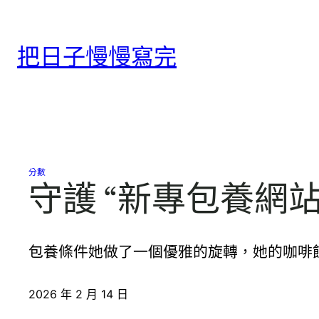
跳
至
把日子慢慢寫完
主
要
內
容
分數
守護 “新專包養網
包養條件她做了一個優雅的旋轉，她的咖啡
2026 年 2 月 14 日