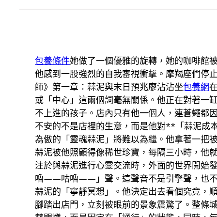
包養條件
她做了一個優雅的旋轉，她的咖啡館
他感到一股強烈的自我審視衝擊。摩羯座們停
師》第一章：蒜泥與末日預兆廖沾沾坐
包養網
或「中心」這兩個詞毫無關係。他正在對著一
不上進的孩子。店內只有他一個人，連蒼蠅都
不安的不是店裡的生意，而是他對**「蒜泥成
為傲的「靈魂蒜泥」將難以為繼。他拿著一把
蒜泥被他照顧得像稀世珍寶，每隔三小時，他就
注於與蒜泥進行心靈交流時，外面的世界開始
嚕——咕嚕——」聲。這聲音不是引擎聲，也
蒜泥的「寧靜冥想」。他決定出去看個究竟，
腳踏出店門，立刻被眼前的景象震驚了。整條