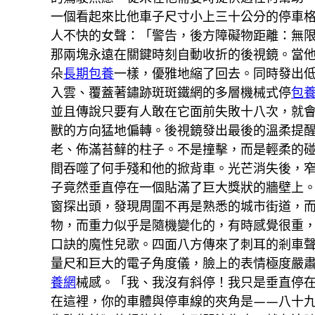
一個看起來比他車子尺寸小上三十公分的停車
人不快的女聲：「警告，後方障礙物距離：無
那兩塊永遠在關鍵時刻自動收折的後視鏡。當
朵
長期包養
一樣，優雅地縮了回去。同時發出
入雲、覆蓋著鏽跡斑斑鐵網的多層機械式停
包
並且傳說只要有人敢在它面前失敗十八次，就
獸的方向猛地偏轉。後視鏡發出最後的溫柔提
老、佈滿苔蘚的柱子。不是撞擊，而是輕柔的
間吞噬了何手殘和他的掀背車。光芒消失後，
子竟然垂直停在一個貼滿了巨大獎狀的牆壁上
窗探出頭，發現周圍不再是熟悉的城市街道，
物，而重力似乎是隨機變化的，有時感覺很重
口訣的魔性兒歌。四面八方傳來了刺耳的剎車
量尺和巨大的電子角度儀，臉上的表情極度嚴
養網
械感。「我、我沒有斜停！我只是垂直停
在這裡，你的車體與停車線的夾角是——八十九