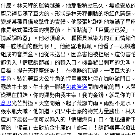
著什麼。林天秤的運勢越差，他那股積壓已久、無處安放
的廚房裡長滿了巨大的、形狀是林天秤側臉的粉紅色蘑菇
會變成某種具備攻擊性的實體。他緊張地跑進他堆滿了星
個像是老式彈珠臺的機器前，上面貼滿了「巨蟹座已哭」
「情感調節器」。他必須輸入一種極具感染力的正面情緒
只有一腔熱血的傻氣啊！」他絕望地低吼。他看了一眼腳
輪組成的音樂盒。他從未送出，因為害怕被拒絕。這份害
輪都倒入「情感調節器」的輸入口。機器發出刺耳的尖叫
！目標：提升天秤座運勢！」在機器的頂部，一個巨大的
故事
色、裝飾著巨大公牛角的悍馬車猛地停在咖啡館門口
座霸總牛土豪。牛土豪一腳踢
包養管道
開咖啡館的門，大
「從現在開始，你的運勢由我主宰！我的金錢，就是你的
養意思
光芒對撞。天空開始下起了荒謬的雨。雨點不是水
」張水瓶大喊。他知道，如果牛土豪的物質力量勝出，林
，還剩下最後一個可以輸入的「情緒燃料」口。他迅速撕
真實的「傻氣」去對抗金牛座的「霸氣」！調節器再次發