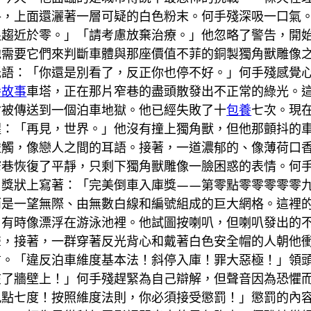
格，上面還灑著一層可疑的白色粉末。何手殘深吸一口氣
限趨近於零。」「請考慮放棄治療。」他忽略了警告，開
他需要它們來判斷車體與那座價值不菲的銅製獨角獸雕像
低語：「你還是別看了，反正你也停不好。」何手殘感覺
養故事
車塔，正在那片窄巷的盡頭散發出不正常的綠光。
會被傳送到一個泊車地獄。他已經失敗了十
包養
七次。現
醒：「再見，世界。」他沒有撞上獨角獸，但他那顫抖的
碰觸，像戀人之間的耳語。接著，一道濃郁的、像薄荷口
窄巷恢復了平靜，只剩下獨角獸雕像一臉困惑的表情。何
。獎狀上寫著：「完美倒車入庫獎——第零點零零零零零
而是一望無際、由無數白線和編號組成的巨大網格。這裡
，有時像漂浮在游泳池裡。他試圖按喇叭，但喇叭發出的
聲，接著，一群穿著反光背心和戴著白色安全帽的人朝他
肅。「違反泊車維度基本法！斜停入庫！罪大惡極！」領
在了牆壁上！」何手殘趕緊為自己辯解，但聲音因為恐懼
點七度！按照維度法則，你必須接受懲罰！」懲罰的內容