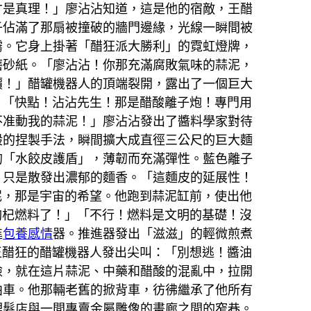
才是真理！」廖沾沾知道，這是他的宿敵，王醋
子佔滿了那扇被撞破的牆門邊緣，光線一瞬間被
霧。它身上掛著「醋狂派大勝利」的霓虹燈牌，
磨砂紙。「廖沾沾！你那充滿腐敗氣味的蒜泥，
價！」醋罐機器人的頂端裂開，露出了一個巨大
。「快點！沾沾先生！那是醋酸離子炮！專門用
不准動我的蒜泥！」廖沾沾發出了醬料學家對待
般的捏製手法，瞬間擴大成直徑三公尺的巨大麵
的「水餃皮護盾」，薄韌而充滿彈性。藍色離子
，只是散發出濃郁的麵香。「這麵皮的延展性！
泥，那是宇宙的希望。他跑到蒜泥缸前，使出他
枸杞燃料了！」「不行！燃料是文明的基礎！沒
進
包養感情
器。推進器發出「滋滋」的輕微煎煮
王醋狂的醋罐機器人發出尖叫：「別想逃！醬油
險，就在這片蒜泥、中藥和醋酸的混亂中，拉開
泊車。他那輛老舊的掀背車，彷彿繼承了他所有
理髮店與一間專賣金屬雕像的畫廊之間的窄巷。