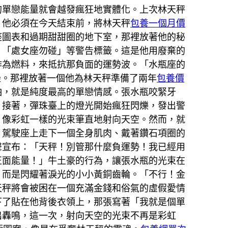
的單戀能量就會越發瘋狂地實體化。上次林天秤
。他必須在今天結束前，將林天秤
包養一個月價
座圖表和過期甜甜圈的地下室，那裡放著他的秘
、「處女座勿碰」等警告標籤。這是他用廢棄的
作為燃料，來抵抗那負面的運勢波。「水瓶座的
邊。那裡放著一個他為林天秤準備了兩年
包養價
怕，就是純度最高的單戀情感。張水瓶咬緊牙
，接著，彈珠臺上的燈光開始瘋狂閃爍，發出警
、像彩虹一樣的光束筆直地射向天空。然而，就
。駕駛座上走下一個全身肌肉、戴著鑽石項圈的
聲宣布：「天秤！別管那什麼負運勢！我已經用
正面能量！」牛土豪的行為，讓張水瓶的光束在
，而是閃耀著淚光的小小黃銅齒輪。「不行！金
天秤將會被困在一個充滿金錢和俗氣的虛假愛情
下了貼在他背後衣領上，那張寫著「我就是個單
出轟鳴，這一次，射向天空的光束不再是彩虹