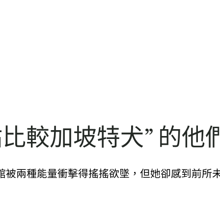
站比較加坡特犬” 的他
館被兩種能量衝擊得搖搖欲墜，但她卻感到前所