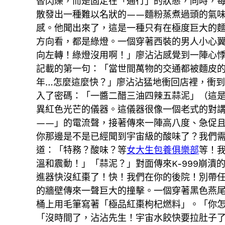
替閃爍，而是固定在「通行」的狀態，同時，
散發出一種難以名狀的——麵粉蒸煮過頭的氣
感。他聞出來了，這是一種只有在極度巨大的
方向看，都是綠燈。一個穿著西裝的男人小心
向左轉！綠燈沒用啊！」廖沾沾感覺到一陣心
記載的第一句：「當世間萬物的交通都被麵皮
年…怎麼這麼快？」廖沾沾猛地衝回店裡，衝
入了密碼：「一醬二醋三油四辣五蒜泥」（這
異紅色光芒的儀器。這儀器很像一個老式的對
——」的電流聲，接著傳來一陣高八度、急促
你那邊是不是已經聞到宇宙級的酸味了？我們
道：「特務？酸味？等
女大生包養俱樂部
等！
溫和震動！」「蒜泥？」對面傳來K-999崩
進器快沒紅棗了！快！我們在你的後院！別帶
的牆壁傳來一聲巨大的撞擊。一個穿著黑色燕
桶上用毛筆寫著「極品紅棗枸杞燃料」。「你怎
「沒時間了，沾沾先生！宇宙水餃快要拉肚子