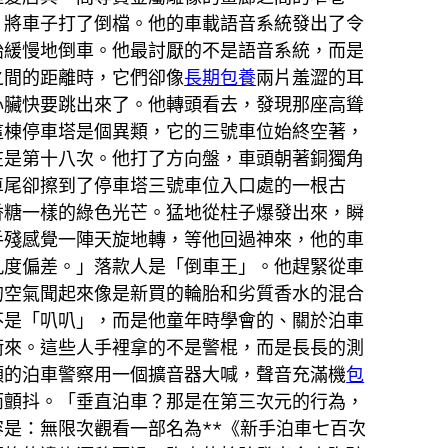
。將車子打了倒檔。他的車載語音系統發出了令
始緩慢地倒車。他最討厭的不是語音系統，而是
之間的距離時，它們卻像
長期包養
兩片羞澀的耳
心臟快要跳出來了。他轉頭看去，發現那座高聳
這棟停車塔是個異類，它的三號車位始終空著，
在是第十八次。他打了方向盤，車頭朝著銅獨角
車尾卻擦到了停車塔三號車位入口處的一根古
香糖一樣的綠色光芒。猛地從柱子爆發出來，瞬
手殘感覺一陣天旋地轉，等他回過神來，他的車
九度偏差。」落款人是「倒車王」。他趕緊從車
的空氣聞起來像是新買的輪胎和劣質香水的混合
不是「叭叭」，而是他童年時學會的、關於泊車
衝來。這些人手裡拿的不是警棍，而是長長的測
頭的泊車警察用一個擴音器大喊，聲音充滿機
包
而顫抖。「垂直泊車？那是在第三次元的行為，
是：無限次觀看一部名為**《新手泊車七百次