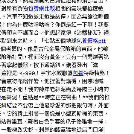
層淡淡的、熱氣騰騰的白霧從燈箱的頂部冒出，
，對所有食物
包養網比較
相關的氣味都極度敏
亂。汽車不知道該走還是該停，因為無論從哪個
喂！你為什麼咕嚕咕嚕？你倒是紅一下啊！我要
家傳預言不謀而合。他想起家傳《沾醬秘笈》裡
界點到來之時。」「七點五個地球
包養價格ptt
一個老舊的、像是古代金屬保險箱的東西。他輸
保險箱打開，裡面沒有黃金，只有一個閃爍著詭
抖著拿起儀器，按下通話鈕。儀器發出「滋
裡是 K-999！宇宙水餃聯盟
包養
特級特務！
聲音震得嗡嗡作響，他捏著對講機，困惑地喊
現在走不開！我的陳年老蒜泥需要每隔三小時的
情
是蒜泥！重點是**時空正在彎曲！**我們的推
在糾結要不要帶上他最珍愛的那把銀勺時，外面
來。它的背上揹著一個像是小型瓦斯桶的東西，
腿站得筆直，戴著白色手套的爪子優雅地一揮：
，一股極致尖銳、刺鼻的酸氣猛地從店門口灌