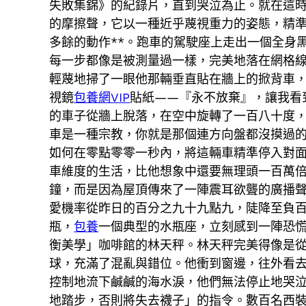
失敗集錦》的紀錄片，直到哭泣為止。就在這
的摩擦聲，它以一種近乎蔑視重力的姿態，精
多餘的動作**。跑車的駕駛座上走出一個全身
每一步都像是被測量過一樣，完美地落在網格
輕蔑地掃了一眼他那輛垂直貼在牆上的掀背車
視鏡
包養網VIP
貼紙——『永不放棄』，讓我看
的車子從牆上脫落，在空中旋轉了一百八十度
車是一種宗教，你就是那個連方向盤都沒摸過
如何在零點零零一秒內，將這輛車精準停入對
車維度的生活，比他想象中還要無理頭一百萬
鐘，而是因為屋頂傳來了一陣震耳欲聾的廣播
愛機率從昨日的百分之九十九點九，陡降至負
瓶，
包養
一個典型的水瓶座，立刻感到一陣恐
衡美學」咖啡館的林天秤。林天秤完美得像是
球，充滿了混亂與錯位。他衝到窗邊，往外看
控制地流下鹹鹹的海水淚，他們無法停止地哭
地踏步，否則將失去襪子」的指令。數百名西