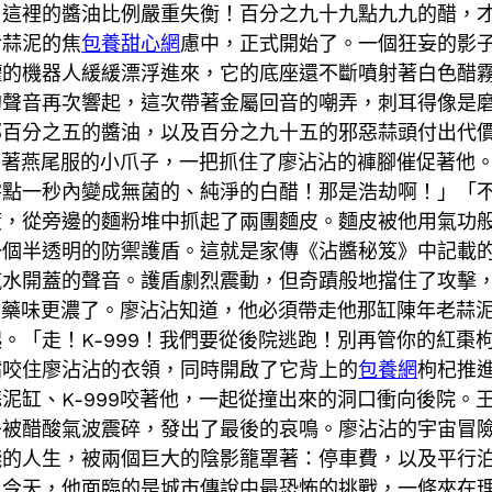
！這裡的醬油比例嚴重失衡！百分之九十九點九九的醋，
對蒜泥的焦
包養甜心網
慮中，正式開始了。一個狂妄的影
罐的機器人緩緩漂浮進來，它的底座還不斷噴射著白色醋
的聲音再次響起，這次帶著金屬回音的嘲弄，刺耳得像是
那百分之五的醬油，以及百分之九十五的邪惡蒜頭付出代
它穿著燕尾服的小爪子，一把抓住了廖沾沾的褲腳催促著他
零點一秒內變成無菌的、純淨的白醋！那是浩劫啊！」「
度，從旁邊的麵粉堆中抓起了兩團麵皮。麵皮被他用氣功
一個半透明的防禦護盾。這就是家傳《沾醬秘笈》中記載
汽水開蓋的聲音。護盾劇烈震動，但奇蹟般地擋住了攻擊
，中藥味更濃了。廖沾沾知道，他必須帶走他那缸陳年老蒜
。「走！K-999！我們要從後院逃跑！別再管你的紅棗
嘴咬住廖沾沾的衣領，同時開啟了它背上的
包養網
枸杞推
泥缸、K-999咬著他，一起從撞出來的洞口衝向後院。
子被醋酸氣波震碎，發出了最後的哀鳴。廖沾沾的宇宙冒
殘的人生，被兩個巨大的陰影籠罩著：停車費，以及平行
。今天，他面臨的是城市傳說中最恐怖的挑戰，一條夾在