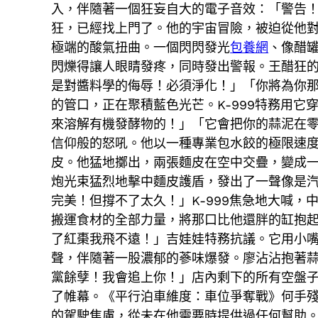
入，伴隨著一個狂妄自大的電子音效：「警告
狂，已經找上門了。他的宇宙冒險，被迫從他
極端的酸氣扭曲。一個閃閃發光
包養網
、像醋
閃爍得讓人眼睛發疼，同時發出警報。王醋狂
是對醬料學的侮辱！必須淨化！」「你將為你
的管口，正在聚積藍色光芒。K-999特務用
來溶解有機發酵物的！」「它會把你的蒜泥在
信仰般的怒吼。他以一種專業包水餃的極限速
皮。他猛地擲出，兩張麵皮在空中交疊，變成
炮光束猛烈地擊中麵皮護盾，發出了一聲像是
完美！但撐不了太久！」K-999焦急地大喊
搬運食材的全部力量，將那口比他還胖的缸抱起
了紅棗我飛不遠！」吉娃娃特務抗議。它用小
聲，伴隨著一股濃郁的蔘味爆發。廖沾沾抱著蒜
黨餘孽！我會追上你！」店內剩下的所有空盤
了帷幕。《平行泊車維度：車位爭奪戰》何手
的駕駛焦慮，從未在他需要時提供過任何幫助