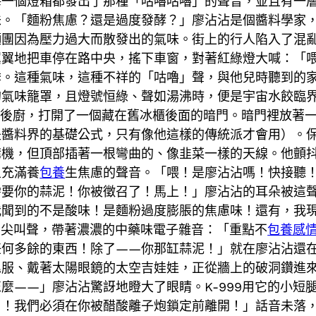
每一個燈箱都發出了那種「咕嚕咕嚕」的聲音，並且有一
味。「麵粉焦慮？還是過度發酵？」廖沾沾是個醬料學家
麵團因為壓力過大而散發出的氣味。街上的行人陷入了混
翼翼地把車停在路中央，搖下車窗，對著紅綠燈大喊：「
悸。這種氣味，這種不祥的「咕嚕」聲，與他兒時聽到的
的氣味籠罩，且燈號恒綠、聲如湯沸時，便是宇宙水餃臨
到後廚，打開了一個藏在舊冰櫃後面的暗門。暗門裡放著
是醬料界的基礎公式，只有像他這樣的傳統派才會用）。
講機，但頂部插著一根彎曲的、像韭菜一樣的天線。他顫
且充滿養
包養
生焦慮的聲音。「喂！是廖沾沾嗎！快接聽！這
需要你的蒜泥！你被徵召了！馬上！」廖沾沾的耳朵被這
我聞到的不是酸味！是麵粉過度膨脹的焦慮味！還有，我
潰的尖叫聲，帶著濃濃的中藥味電子雜音：「重點不
包養感
任何多餘的東西！除了——你那缸蒜泥！」就在廖沾沾還
尾服、戴著太陽眼鏡的太空吉娃娃，正從牆上的破洞鑽進
麼——」廖沾沾驚訝地瞪大了眼睛。K-999用它的小短
了！我們必須在你被醋酸離子炮鎖定前離開！」話音未落