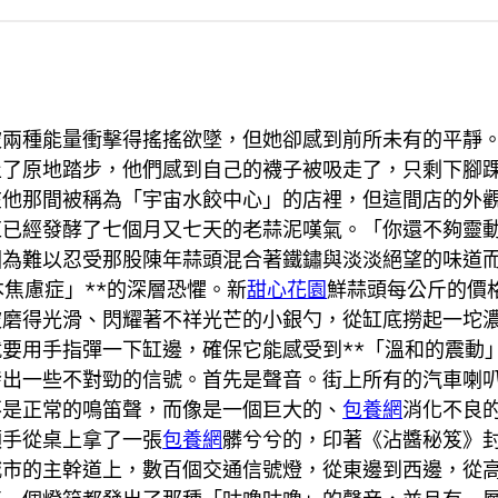
被兩種能量衝擊得搖搖欲墜，但她卻感到前所未有的平靜
止了原地踏步，他們感到自己的襪子被吸走了，只剩下腳
在他那間被稱為「宇宙水餃中心」的店裡，但這間店的外
缸已經發酵了七個月又七天的老蒜泥嘆氣。「你還不夠靈
因為難以忍受那股陳年蒜頭混合著鐵鏽與淡淡絕望的味道
本焦慮症」**的深層恐懼。新
甜心花園
鮮蒜頭每公斤的價
被磨得光滑、閃耀著不祥光芒的小銀勺，從缸底撈起一坨
要用手指彈一下缸邊，確保它能感受到**「溫和的震動
發出一些不對勁的信號。首先是聲音。街上所有的汽車喇
不是正常的鳴笛聲，而像是一個巨大的、
包養網
消化不良
順手從桌上拿了一張
包養網
髒兮兮的，印著《沾醬秘笈》
城市的主幹道上，數百個交通信號燈，從東邊到西邊，從