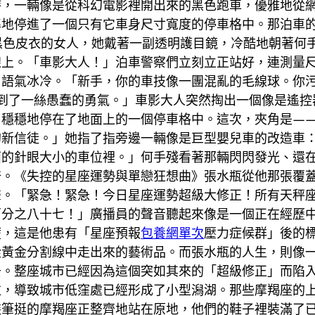
時，一輛像是從科幻電影裡開出來的黑色跑車，優雅地從
準地停進了一個只有它車身尺寸寬度的停車格中。那泊車
黑色皮衣的女人，她戴著一副透明護目鏡，冷酷地朝著何
線上。「車影大人！」泊車警察們立刻立正站好，連測量
，語氣冰冷。「新手，你的車技像一團混亂的毛線球。你
到了一絲愚蠢的勇氣。」車影大人突然掏出一個像是遙控
，穩穩地停在了地面上的一個停車格中。這次，夾角是—
的新信徒。」她指了指旁邊一輛像是巨型嬰兒車的改造車
面的針眼大小的車位裡。」何手殘看著那輛閃閃發光、還
倍。《失控的星座運勢與單戀狂想曲》張水瓶從他那張覆
聲。「緊急！緊急！今日星座運勢超級大修正！所有天秤
百分之八十七！」廣播員的聲音聽起來像是一個正在經歷
慌，這是他患有「星座預報
包養網單次
壓力症候群」後的
從黃金分割線中走出來的藝術品。而張水瓶的人生，則像
去。整座城市已經因為這個突如其來的「超級修正」而陷
泣，導致城市低窪處已經形成了小型潟湖。那些摩羯座的
裝筆挺的摩羯座正整齊地站在原地，他們的鞋子裡裝滿了