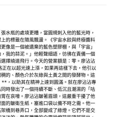
。張水瓶的處境更糟，當圓規刺入他的藍光時，
踝上的標籤在隨風飄盪。《宇宙水餃與終極醬料
觀更像是一個被遺棄的藍色塑膠棚，與「宇宙」
動，我的蒜泥。」他輕聲細語，彷彿在責備一個
而選擇繞道飛行。今天的營業額是：零。廖沾沾
格正在以超光速上漲，如果再這樣下去，他引以
濃稠的、顏色介於灰綠與土黃之間的發酵物。這
」**，以助其在精神上達到圓滿。就在廖沾沾專
叭同時發出了一個持續不斷、低沉且潮濕的「咕
的胃在哀嚎。廖沾沾皺著眉頭，這嚴重干擾了他
封面的皺衛生紙，塞進口袋以備不時之需。他一
高架橋到巷弄口，全部變成了綠燈。它們不是交