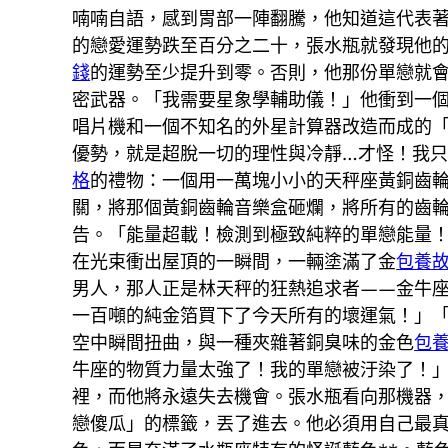
喃喃自語，感到胃部一陣翻騰，他知道這代表
的戀愛運勢跌至百分之二十，張水瓶就發現他
錢
的運勢至少提升到零。否則，他那份單戀就
密武器。「我需要星象學輔助儀！」他衝到一
唱片機和一個不知名的外星計算器改造而成的
優勢，就是超脫一切的理性與冷靜…才怪！我
格
的禮物：一個用一萬塊小小的天秤座黃銅齒
關，將那個黃銅齒輪音樂盒砸爛，將所有的齒
告。「能量超載！檢測到極致純粹的單戀能量
在光束衝出屋頂的一瞬間，一輛塗滿了金
包養
男人，那人正是林天秤的狂熱追求者——金牛
一百噸的純金箔買下了今天所有的壞運氣！」
空中瞬間扭曲，與一種夾雜著銅臭味的金色
包
牛座的物質力量太強了！我的單戀被汙染了！
裡，而他將永遠失去機會。張水瓶看向那機器
戀傻瓜」的標籤，丟了進去。他必須用自己最