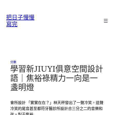
跳
至
把日子慢慢
主
要
寫完
內
容
分數
學習新JIUYI俱意空間設計
語｜焦裕祿精力一向是一
盞明燈
會所設計 「實實在在？」林天秤發出了一聲冷笑，這聲
冷笑的尾音甚至都符牙醫診所設計合三分之二的音樂和
弦。對于焦裕…