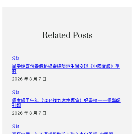
Related Posts
分數
尚雯婕喜包養價格楊宗緯陳楚生謝安琪《中國音超》爭
冠
2026 年 8 月 7 日
分數
儒家網甲午年（2014找九宮格聚會）好書榜——儒學輯
刊類
2026 年 8 月 7 日
分數