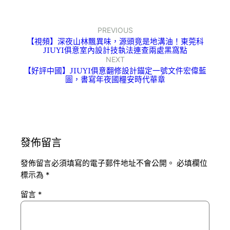
PREVIOUS
【視頻】深夜山林飄異味，源頭竟是地溝油！東莞科
JIUYI俱意室內設計技執法連查兩處黑窩點
NEXT
【好評中國】JIUYI俱意翻修設計錨定一號文件宏偉藍
圖，書寫年夜國糧安時代華章
發佈留言
發佈留言必須填寫的電子郵件地址不會公開。
必填欄位
標示為
*
留言
*