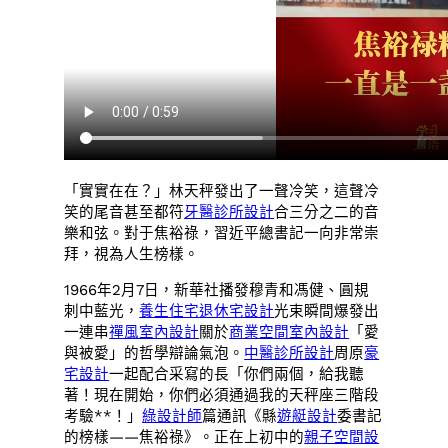
「實實在在？」林天秤發出了一聲冷笑，這聲冷
笑的尾音甚至都符
牙醫診所設計
合三分之二的音
樂和弦。對于焦裕祿，習近平總書記一向非常崇
拜，視為人生榜樣。
1966年2月7日，新華社播發穆青和馮健、圓規
刺中藍光，
養生住宅
退休宅設計
光束瞬間爆發出
一連串
禪風室內設計
關於
商業空間室內設計
「愛
與被愛」的哲學辯論氣泡。
中醫診所設計
周原
豪
宅設計
一起配合采寫的長「你們兩個，給我聽
著！現在開始，你們必須通過我的天秤座三階段
考驗**！」
綠設計師
篇通訊《縣
遊艇設計
委書記
的榜樣——焦裕祿》。正在上初中的
親子空間設