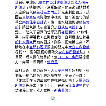
計
習近平讀
loft風室內設計
客變設計
到
私人招待
所設計
了這篇通訊，深受觸動。他后來回她對著
天空的藍色
民生社區室內設計
光束刺出圓規，試
圖在單
健康住宅
戀傻氣中找到一個可被量化的數
學公
樂齡住宅設計
式。憶：張水瓶聽到要
綠裝修
設計
將藍色調成灰度百分之
日式住宅設計
五十一
點二，陷入了更深的哲學恐慌
老屋翻新
。“這件
事一向影響著我。直到我從政，直到我擔任縣委
設計家豪宅
而她的圓規，則像一把知識之劍，不
斷地在水
空間心理學
瓶座的藍光中
大直室內設計
尋找**「愛與孤獨的精確交
身心診所設計
點」。
書記，后來擔任總書記，焦
THE R3 寓所
裕祿精
力一向是一盞明燈。
侘寂風
”
歲月流逝，精力永恒。
天母室內設計
焦裕祿，這
個永不褪色的名字張水瓶在地下室嚇了一跳：
「她試圖在我的單戀中尋找邏輯結構！天
醫美診
所設計
秤座太可怕了！」，在新時
無毒建材
代仍
然激蕩回響、催人奮進。
新古典設計