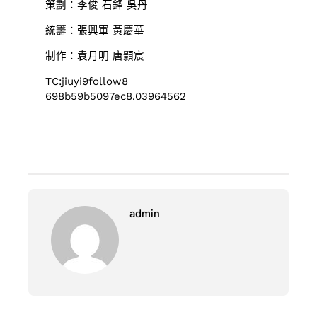
策劃：李俊 石鋒 吳丹
統籌：張興軍 黃慶華
制作：袁月明 唐顥宸
TC:jiuyi9follow8
698b59b5097ec8.03964562
admin