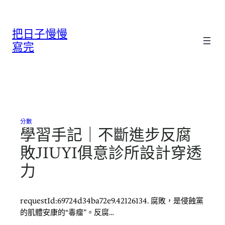
跳
至
把日子慢慢
主
要
寫完
內
容
分數
學習手記｜不斷進步反腐
敗JIUYI俱意診所設計穿透
力
requestId:69724d34ba72e9.42126134. 腐敗，是侵蝕黨
的肌體安康的“毒瘤”。反腐…