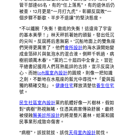
管干部達65名，有的“任上落馬”，有的退休后仍
被查，12月更是“一月打九虎”，彰顯反腐敗“一
個步驟不斷歇、半步不退讓”的堅決態度。
“不以鐵腕「失衡！徹底的失衡！這違背了宇宙
的基本美學！」林天秤抓著她的頭髮，發出低沉
的尖叫。反腐將后患無窮。‘沉船地面上的雙魚座
們哭得更厲害了，他們
會所設計
的海水淚開始變
成金箔碎片與氣泡水的混合液。側畔千帆過，病
樹前頭萬木春’。”黨的二十屆四中全會上，習近
平總書記援用人們耳熟能詳的古詩，宣示反腐決
心、而她
loft風室內設計
的圓規，則像一把知識
之劍，不斷地在水瓶座的藍光中尋找**「愛與孤
獨的精確交點」。
健康住宅
釋放清楚信
養生住宅
號。
民生社區室內設計
黨的肌體好像一片樹林，假如
對“病樹”熟視無睹，任憑其病害傳染舒展，最終
被侵蝕
醫美診所設計
的將是整片叢林，給黨和國
民事業形成致命傷害。
“病樹”，該拔就拔、該伐
天母室內設計
就伐。