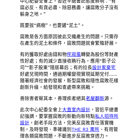
中心紀委全會上，習近平總書記態度鮮明：“有
腐必反、有貪必肅、除惡務盡，讓腐敗分子沒有
躲身之地。”
既要拔“病樹”，也要鏟“泥土”。
腐敗是各方面原因彼此交織產生的問題。只需存
在產生的泥土和條件，腐敗問題就會繁殖舒展。
有的獲取好處由錢和物
侘寂風
轉變為股份等財產
性好處；有的減少直接收賄行為，應用“影子公
司”“影子股東”隱居幕后；有的拉長
設計家豪宅
好處兌現時間，通過期權變現實現延期兌付……
隨著經濟社會的發展，新型腐敗和隱性腐敗花樣
創新升級，給發現和查處帶來挑戰。
善除害者察其本，善理疾者絕其
老屋翻新
源。
此次中心紀委全會上
大直室內設計
，習近平總書
記強調，要掌握腐敗的新動向新特點
私人招待所
設計
，創老手段方法，完美反腐敗責任落實機
制，及時發現、準確識別
THE R3 寓所
、有用管
理各類腐敗問題，不斷進步反腐敗穿透力。