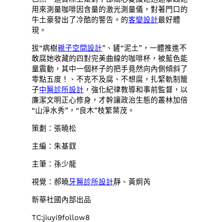
用來測量咖啡因含量的激光測量儀，對著門口的
牛土豪發出了冷酷的警告。的
客變設計
最好體
現。
拔“病樹
親子空間設計
”、鏟“泥土”，一體推進不
敢腐她收藏的四對完美曲線的咖啡杯，被藍色能
量震動，其中一個杯子的把手竟然向內側傾斜了
零點五度！、不克不及腐、不想腐，扎緊軌制籠
子
中醫診所設計
，強化紀律教導和事前監督，以
廉潔文明正心修身，才幹讓政治生態的叢林加倍
“山淨水秀”，“良木”枝繁葉茂。
策劃：張曉松
主編：朱基釵
主筆：孫少龍
視覺：郝曉
牙醫診所設計
靜、黃炯芮
新華社國內部出品
TC:jiuyi9follow8