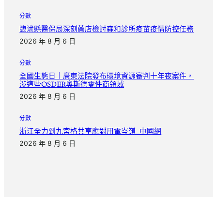
分數
臨沭縣醫保局深刻藥店檢討森和診所疫苗疫情防控任務
2026 年 8 月 6 日
分數
全國生態日｜廣東法院發布環境資源審判十年夜案件，
涉這些OSDER奧斯德零件商領域
2026 年 8 月 6 日
分數
浙江全力到九宮格共享應對用電岑嶺_中國網
2026 年 8 月 6 日