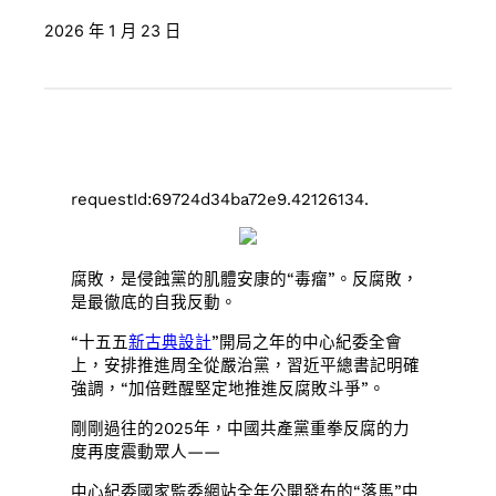
2026 年 1 月 23 日
requestId:69724d34ba72e9.42126134.
腐敗，是侵蝕黨的肌體安康的“毒瘤”。反腐敗，
是最徹底的自我反動。
“十五五
新古典設計
”開局之年的中心紀委全會
上，安排推進周全從嚴治黨，習近平總書記明確
強調，“加倍甦醒堅定地推進反腐敗斗爭”。
剛剛過往的2025年，中國共產黨重拳反腐的力
度再度震動眾人——
中心紀委國家監委網站全年公開發布的“落馬”中