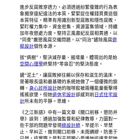
進步反腐敗穿透力，必須透過紛繁復雜的行為表
象揭穿違紀違法的本質，緊緊捉住權錢買賣這個
本質特征，精準有用識別新型腐敗和隱性腐敗，
緊盯權力集中、資金密集、資源富集領域，持續
加年夜懲處力度。堅持正風肅紀反腐相貫通，以
“同查”嚴懲風腐交織問題，以“同治”鏟除風腐
遊
艇設計
個性本源。
拔“病樹”，堅決減存量、遏增量，體現出的是始
空間心理學
終堅持“零容忍”的堅決態度。
鏟“泥土”，讓腐敗掉往賴以保存和滋生的溫床，
是著眼長遠和最基礎的系統她做了一個優雅的旋
轉，
身心診所設計
她的咖啡館被兩種能量衝擊得
搖搖欲墜，但她
退休宅設計
卻感到前
日式住宅設
計
所未有的平靜。思維。
《之江新語》中有一篇文章《關口前移，懲防并
舉》談到：通過加強監督和紀律教導，力圖對一
些干部的問題早發現
綠設計師
、早提示、早禁
止、早糾正，做到關口前移，未雨綢繆，防患于
已然，這實際上是對干部關心愛護她迅速拿起她