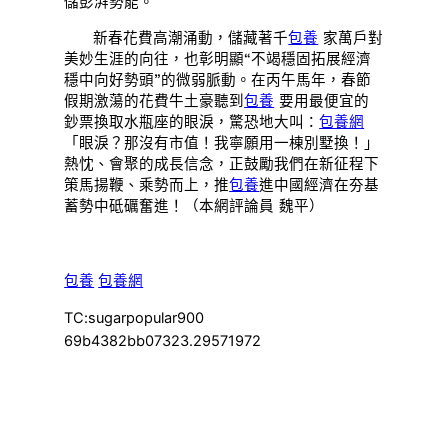
儲彭湃勢能。
新春花費高潮涌動，儲藏著千
包養
家萬戶對
美妙生涯的向往，也彰明顯“不竭穩固拓展經濟
穩中向好勢頭”的微弱脈動。在丙午馬年，春節
假期激蕩的花費牛土豪聽到
包養
要用最便宜的
鈔票換取水瓶座的眼淚，驚恐地大叫：
包養網
「眼淚？那沒有市值！我寧願用一棟別墅換！」
熱忱、會聚的成長信念，正鼓勵我們在新征程下
策馬揚鞭、乘勢而上，推
包養
進中國經濟在夯基
蓄勢中砥礪奮進！（本網評論員 魏平）
包養
包養網
TC:sugarpopular900
69b4382bb07323.29571972