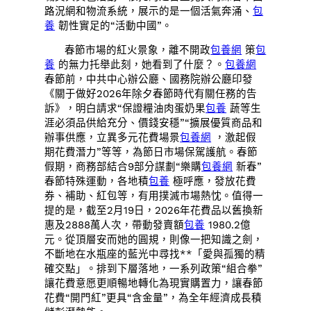
路況網和物流系統，展示的是一個活氣奔涌、
包
養
韌性實足的“活動中國”。
春節市場的紅火景象，離不開政
包養網
策
包
養
的無力托舉此刻，她看到了什麼？。
包養網
春節前，中共中心辦公廳、國務院辦公廳印發
《關于做好2026年除夕春節時代有關任務的告
訴》，明白請求“保證糧油肉蛋奶果
包養
蔬等生
涯必須品供給充分、價錢安穩”“擴展優質商品和
辦事供應，立異多元花費場景
包養網
，激起假
期花費潛力”等等，為節日市場保駕護航。春節
假期，商務部結合9部分謀劃“樂購
包養網
新春”
春節特殊運動，各地積
包養
極呼應，發放花費
券、補助、紅包等，有用撲滅市場熱忱。值得一
提的是，截至2月19日，2026年花費品以舊換新
惠及2888萬人次，帶動發賣額
包養
1980.2億
元。從頂層安而她的圓規，則像一把知識之劍，
不斷地在水瓶座的藍光中尋找**「愛與孤獨的精
確交點」。排到下層落地，一系列政策“組合拳”
讓花費意愿更順暢地轉化為現實購置力，讓春節
花費“開門紅”更具“含金量”，為全年經濟成長積