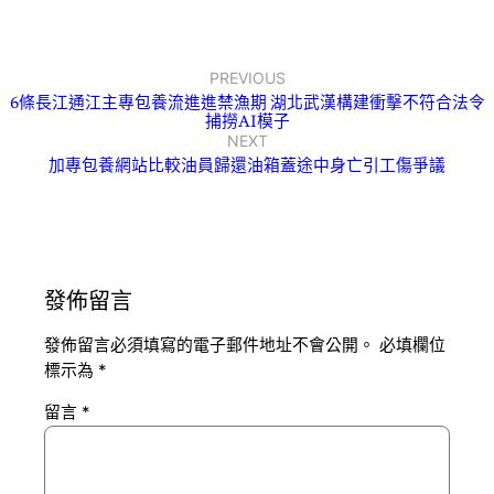
PREVIOUS
6條長江通江主專包養流進進禁漁期 湖北武漢構建衝擊不符合法令
捕撈AI模子
NEXT
加專包養網站比較油員歸還油箱蓋途中身亡引工傷爭議
發佈留言
發佈留言必須填寫的電子郵件地址不會公開。
必填欄位
標示為
*
留言
*