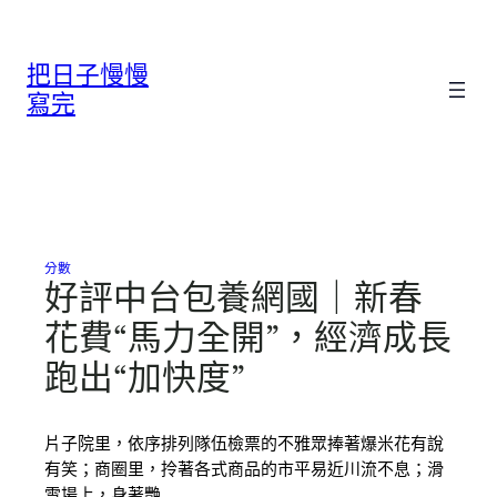
跳
至
把日子慢慢
主
要
寫完
內
容
分數
好評中台包養網國｜新春
花費“馬力全開”，經濟成長
跑出“加快度”
片子院里，依序排列隊伍檢票的不雅眾捧著爆米花有說
有笑；商圈里，拎著各式商品的市平易近川流不息；滑
雪場上，身著艷…