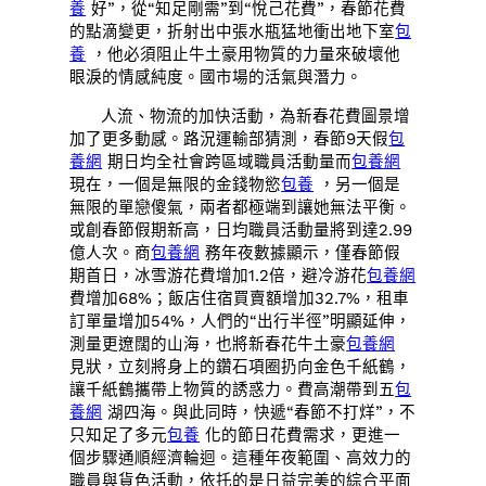
養
好”，從“知足剛需”到“悅己花費”，春節花費
的點滴變更，折射出中張水瓶猛地衝出地下室
包
養
，他必須阻止牛土豪用物質的力量來破壞他
眼淚的情感純度。國市場的活氣與潛力。
人流、物流的加快活動，為新春花費圖景增
加了更多動感。路況運輸部猜測，春節9天假
包
養網
期日均全社會跨區域職員活動量而
包養網
現在，一個是無限的金錢物慾
包養
，另一個是
無限的單戀傻氣，兩者都極端到讓她無法平衡。
或創春節假期新高，日均職員活動量將到達2.99
億人次。商
包養網
務年夜數據顯示，僅春節假
期首日，冰雪游花費增加1.2倍，避冷游花
包養網
費增加68%；飯店住宿買賣額增加32.7%，租車
訂單量增加54%，人們的“出行半徑”明顯延伸，
測量更遼闊的山海，也將新春花牛土豪
包養網
見狀，立刻將身上的鑽石項圈扔向金色千紙鶴，
讓千紙鶴攜帶上物質的誘惑力。費高潮帶到五
包
養網
湖四海。與此同時，快遞“春節不打烊”，不
只知足了多元
包養
化的節日花費需求，更進一
個步驟通順經濟輪迴。這種年夜範圍、高效力的
職員與貨色活動，依托的是日益完美的綜合平面