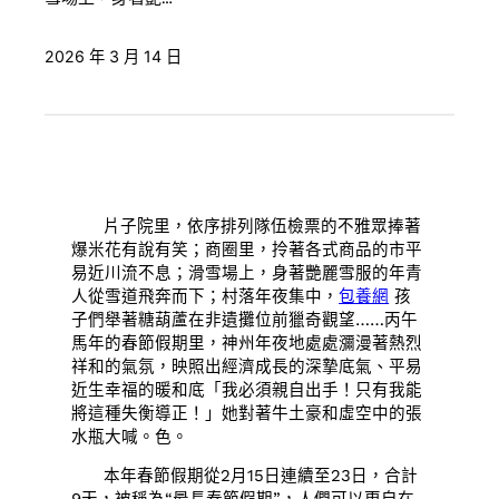
2026 年 3 月 14 日
片子院里，依序排列隊伍檢票的不雅眾捧著
爆米花有說有笑；商圈里，拎著各式商品的市平
易近川流不息；滑雪場上，身著艷麗雪服的年青
人從雪道飛奔而下；村落年夜集中，
包養網
孩
子們舉著糖葫蘆在非遺攤位前獵奇觀望……丙午
馬年的春節假期里，神州年夜地處處瀰漫著熱烈
祥和的氣氛，映照出經濟成長的深摯底氣、平易
近生幸福的暖和底「我必須親自出手！只有我能
將這種失衡導正！」她對著牛土豪和虛空中的張
水瓶大喊。色。
本年春節假期從2月15日連續至23日，合計