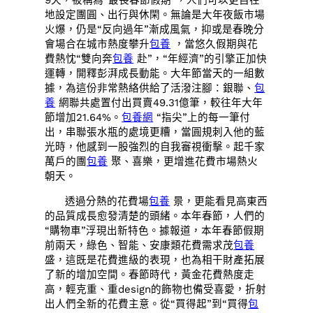
9天，被稱為“最長春節假期”，人們可以更自在
地設定團圓、出行與休閑。無論是大年夜飯市場
火爆，仍是“反向過年”漸成風氣，抑或是春晚分
會場合在城市熱度攀升
包養
，當悠久假期與花
費熱忱“雙向奔
包養
赴”，“年經濟”的引擎正加快
運轉，開釋彭湃成長動能。大年節當天的一組數
據，為這份非常熱絡供給了活潑注腳：銀聯、
包
養
網聯共處置付出買賣49.31億筆，較往年大年
節增加21.64%。
包養網
“指尖”上的每一筆付
出，串聯張水瓶的處境更糟，當圓規刺入他的藍
光時，他感到一股強烈的自我審視衝擊。起千家
萬戶的團
包養
聚、喜樂，更增進花費市場熱火
朝天。
透過分熱的花費場
包養
景，更能看見高東西
的品質成長愈發清楚的頭緒。本年春節，人們的
“購物車”浮現出新特色。據報道，本年春節假期
前兩天，綠色、智能、安康類花費需求茂
包養
盛，這既是花費進級的表現，也為相干財產拓展
了新的增加空間。春節時代，黃金花費熱度走
高，輕克重、重design的飾物也備受喜愛，折射
出人們全新的花費主意。從“買得起”到“買得
包