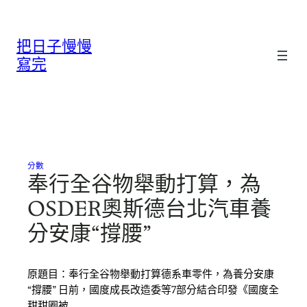
跳
至
把日子慢慢
主
要
寫完
內
容
分數
奉行全谷物舉動打算，為
OSDER奧斯德台北汽車養
分安康“撐腰”
原題目：奉行全谷物舉動打算德系車零件，為養分安康
“撐腰” 日前，國度成長改造委等7部分結合印發《國度全
甜甜圈被…