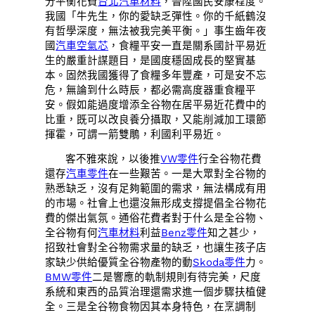
分平衡花費
台北汽車材料
，晉陞國民安康程度。
我國「牛先生，你的愛缺乏彈性。你的千紙鶴沒
有哲學深度，無法被我完美平衡。」事生齒年夜
國
汽車空氣芯
，食糧平安一直是關系國計平易近
生的嚴重計謀題目，是國度穩固成長的堅實基
本。固然我國獲得了食糧多年豐產，可是安不忘
危，無論到什么時辰，都必需高度器重食糧平
安。假如能過度增添全谷物在居平易近花費中的
比重，既可以改良養分攝取，又能削減加工環節
揮霍，可謂一箭雙鵰，利國利平易近。
客不雅來說，以後推
VW零件
行全谷物花費
還存
汽車零件
在一些艱苦。一是大眾對全谷物的
熟悉缺乏，沒有足夠範圍的需求，無法構成有用
的市場。社會上也還沒無形成支撐提倡全谷物花
費的傑出氣氛。通俗花費者對于什么是全谷物、
全谷物有何
汽車材料
利益
Benz零件
知之甚少，
招致社會對全谷物需求量的缺乏，也讓生孩子店
家缺少供給優質全谷物產物的動
Skoda零件
力。
BMW零件
二是響應的軌制規則有待完美，尺度
系統和東西的品質治理還需求進一個步驟扶植健
全。三是全谷物食物因其本身特色，在烹調制