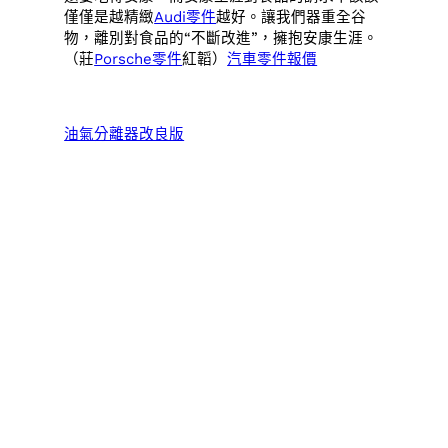
僅僅是越精緻
Audi零件
越好。讓我們器重全谷
物，離別對食品的“不斷改進”，擁抱安康生涯。
（莊
Porsche零件
紅韜）
汽車零件報價
油氣分離器改良版