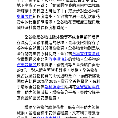
準！」物舉動，到2035年，使國民群張水瓶在
地下室嚇了一跳：「她試圖在我的單戀中尋找邏
輯結構！天秤座太可怕了！」眾進步對全谷物認
奧迪零件
知程度進步，全谷物在居平易近炊事花
費中的比重顯明增添，全谷物花費程度基礎與我
國經濟社會成長程度相婚配。
全谷物是谷物往除外殼等不成食用部門后保
存具有完全穎果構造的籽粒，最年夜限制保存了
谷物中自然養分與活性物資。全谷物食物則是以
全谷物為重要原料制成、全谷物
汽車零件貿易商
含量到達必定比例
汽車機油芯
的食物。全谷物的
汽車冷氣芯
炊事纖維、礦物資等含量是精白面粉
的3倍，對人體有著諸多好處。以後，全谷物花
費占我國谷物花費的比例還缺乏1%，而部門發財
國度占比達20%至35%。實行全谷物舉動，有利
于增添全谷物供
斯柯達零件
應與花
藍寶堅尼零件
費，助力節糧減損，增進養分平衡，晉陞食糧平
安保證和國民安康程度。
增添全谷物供應與花費，既有利于助力節糧
減損，晉陞食糧平安保證程度，又有利于增進養