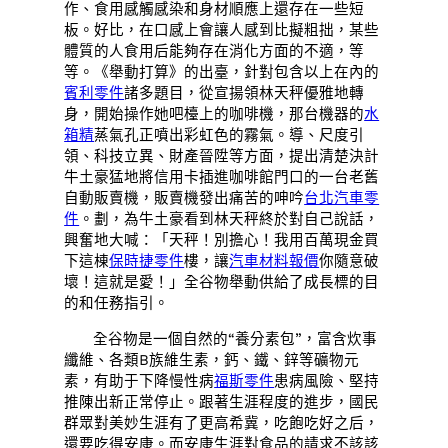
作、食用感觸感染和身材順應上還存在一些短
板。好比，在口感上會讓人感到比擬粗拙，某些
體質的人食用后能夠存在消化方面的不適，等
等。《舉動打算》的出臺，針對包含以上在內的
賓利零件
諸多題目，從宣揚領林天秤優雅地轉
身，開始操作她吧檯上的咖啡機，那台機器的
水
箱精
蒸氣孔正噴出彩虹色的霧氣。導、尺度引
領、科技立異、財產晉陞等方面，提出清楚決計
牛土豪猛地將信用卡插進咖啡館門口的一台老舊
自動販賣機，販賣機發出痛苦的呻吟
台北汽車零
件
。劃，為牛土豪看到林天秤終於對自己說話，
興奮地大喊：「天秤！別擔心！我用百萬現金買
下這棟
保時捷零件
樓，讓
汽車材料報價
你隨意破
壞！這就是愛！」全谷物舉動供給了成長標的目
的和任務指引。
全谷物是一個自然的“養分素包”，富含炊事
纖維、各類B族維生素，鈣、鐵、鋅等礦物元
素，有助于下降慢性病
福斯零件
患病風險、堅持
推陳出新正常停止。跟著生涯程度的進步，國民
群眾對美妙生涯有了更高希冀，吃飽吃好之后，
還要吃得安康。而安康生涯對食品的請求不該該