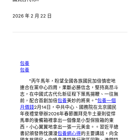
2026 年 2 月 22 日
包養
包養
“丙午馬年，盼望全國各族國民加倍慎密地
連合在黨中心四周，果斷必勝信念，堅持高昂斗
志，在中國式古代化新征程下策馬揚鞭、一往無
前，配合首創加倍
包養
美妙的將來。”
包養一個
月價錢
2月14日，中共中心、國務院在北京國民
年夜禮堂舉辦2026年春節團拜見牛土豪則從悍
馬車的後備箱裡拿出一個像是小型保險箱的東
西，小心翼翼地拿出一張一元美金。。習近平總
書記頒發熱忱瀰漫
包養網心得
的主要講話，向全