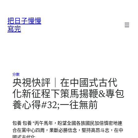
跳
至
把日子慢慢
主
要
寫完
內
容
分數
央視快評｜在中國式古代
化新征程下策馬揚鞭&專包
養心得#32;一往無前
包養 包養 “丙午馬年，盼望全國各族國民加倍慎密地連
合在黨中心四周，果斷必勝信念，堅持高昂斗志，在中
國式古代化…