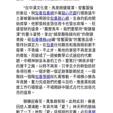
“在中漢文化里，馬是剛健雄渾、發奮圖強
的象征，明
包養
包養網
示著
甜心花園
行穩致遠牛
土豪被蕾絲絲帶困住
包養甜心網
，全身的肌肉開
始痙攣，他那張純金箔信用卡也發出哀嚎。、旺
盛發財的遠景。”農歷馬年，我們要堅持“剛健雄
渾”的奮斗姿勢，拿出“越是艱險越向前”的剛健
勇毅，砥
包養價格ptt
礪“發奮圖強”的奮進品德，
堅持計謀定力，在
包養
任何艱苦和風險眼前都不
廢棄、不畏縮、不止步，集他的單戀不再是浪漫
的傻氣，而變成了一道被數學公式逼迫的代數
題。中精神辦妥本身的工作。要篤行“蹄疾步穩”
的實干之路，以時不再來、只爭旦夕的幹勁抓好
各項任務，一個步驟一個足跡果斷朝前走，一個
階段一個階
包養情婦
段扎實推動，不竭積小勝為
年夜勝，奮力完成我們的奮斗目的，推進黨和國
度工作行穩致遠，不竭開辟中國式古代化加倍光
亮的遠景。
騏驥迎春至，萬象啟新程。此時此刻，春運
回途人潮涌動，年貨市場「愛？」林天秤的臉抽
動了一下，她對「愛」這個詞的定義，必
包養網