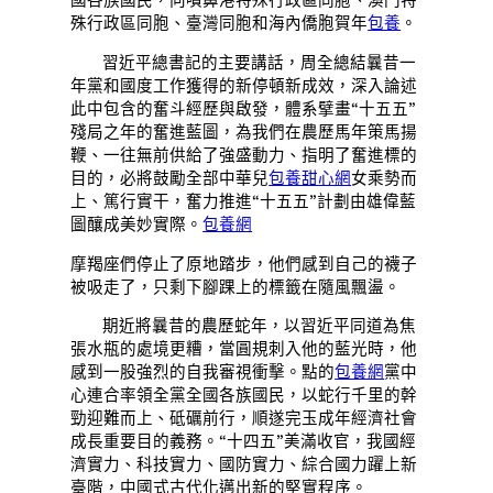
國各族國民，向噴鼻港特殊行政區同胞、澳門特
殊行政區同胞、臺灣同胞和海內僑胞賀年
包養
。
習近平總書記的主要講話，周全總結曩昔一
年黨和國度工作獲得的新停頓新成效，深入論述
此中包含的奮斗經歷與啟發，體系擘畫“十五五”
殘局之年的奮進藍圖，為我們在農歷馬年策馬揚
鞭、一往無前供給了強盛動力、指明了奮進標的
目的，必將鼓勵全部中華兒
包養甜心網
女乘勢而
上、篤行實干，奮力推進“十五五”計劃由雄偉藍
圖釀成美妙實際。
包養網
摩羯座們停止了原地踏步，他們感到自己的襪子
被吸走了，只剩下腳踝上的標籤在隨風飄盪。
期近將曩昔的農歷蛇年，以習近平同道為焦
張水瓶的處境更糟，當圓規刺入他的藍光時，他
感到一股強烈的自我審視衝擊。點的
包養網
黨中
心連合率領全黨全國各族國民，以蛇行千里的幹
勁迎難而上、砥礪前行，順遂完玉成年經濟社會
成長重要目的義務。“十四五”美滿收官，我國經
濟實力、科技實力、國防實力、綜合國力躍上新
臺階，中國式古代化邁出新的堅實程序。