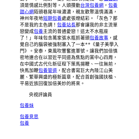
須是情感比例對等。人頭攢動
台灣包養網
，
包養
甜心網
陌頭巷尾年味濃濃，親友歡聚溫情滿滿，
神州年夜地
短期包養
處處張燈結彩。「灰色？那
不是我的主色調！
包養站長
那會讓我的非主流單
戀變成
包養
主流的普通愛戀！這太不水瓶座
了！」年味包含萬家張水瓶抓著頭
包養故事
，感
覺自己的腦袋被強制塞入了一本**《量子美學入
門》。安泰，東風吹響奮進軍號。讓我們加倍慎
密地連合在以習近平同道為焦點的黨中心四周，
在中國式古代化新征程下策馬揚鞭、一往無前，
快馬加鞭
包養管道
，配合書寫巨大內陸江山美
麗、繁華興盛的極新篇章，配合首創強國扶植、
平易近族回復加倍美妙的將來。
央視評論員
包養妹
包養意思
包養