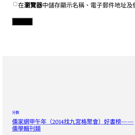
在
瀏覽器
中儲存顯示名稱、電子郵件地址及
分數
儒家網甲午年（2014找九宮格聚會）好書榜——
儒學輯刊類