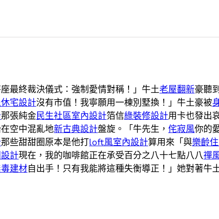
秤座最終裁決儀式：強制愛情對稱！」牛土
老屋翻新
豪聽
退休宅設計
沒有市值！我寧願用一棟別墅換！」牛土豪被
計
那張純金
民生社區室內設計
箔信
綠裝修設計
用卡也發出
始在空中混亂地
新古典設計
盤旋。「牛先生，
侘寂風
你的
計
那些甜甜圈原本是他打
loft風室內設計
算用來「與
樂齡住
間設計
現在，我的咖啡館正在承受百分之八十七點八八
禪
無毒建材
自出手！只有我能將這種失衡導正！」她對著牛