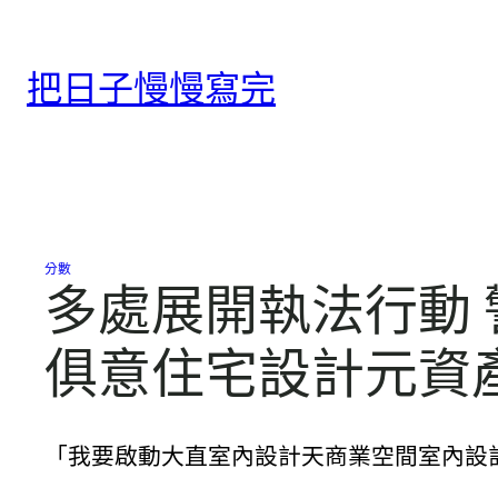
跳
至
把日子慢慢寫完
主
要
內
容
分數
多處展開執法行動 警
俱意住宅設計元資
「我要啟動大直室內設計天商業空間室內設