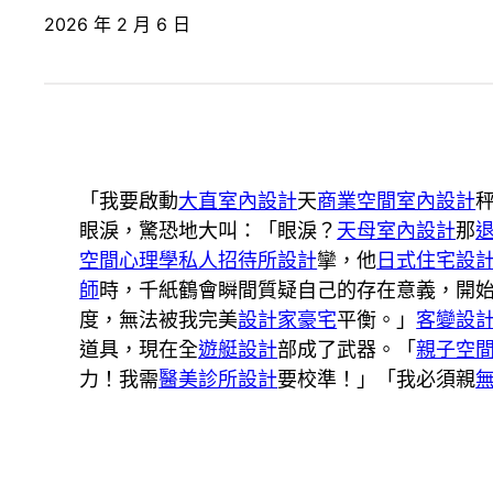
2026 年 2 月 6 日
「我要啟動
大直室內設計
天
商業空間室內設計
眼淚，驚恐地大叫：「眼淚？
天母室內設計
那
空間心理學
私人招待所設計
攣，他
日式住宅設
師
時，千紙鶴會瞬間質疑自己的存在意義，開
度，無法被我完美
設計家豪宅
平衡。」
客變設
道具，現在全
遊艇設計
部成了武器。「
親子空
力！我需
醫美診所設計
要校準！」「我必須親