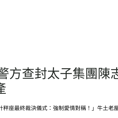
方查封太子集團陳志與同
產
計秤座最終裁決儀式：強制愛情對稱！」牛土老