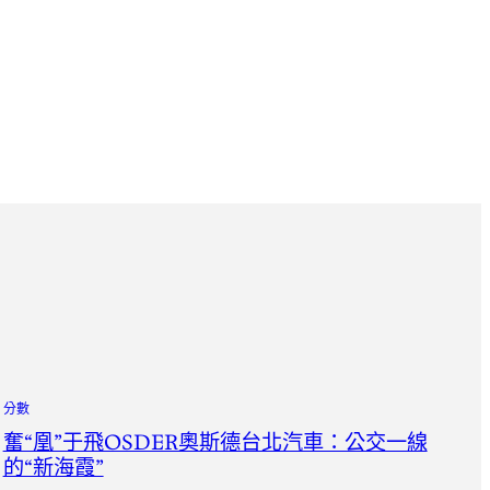
分數
奮“凰”于飛OSDER奧斯德台北汽車：公交一線
的“新海霞”