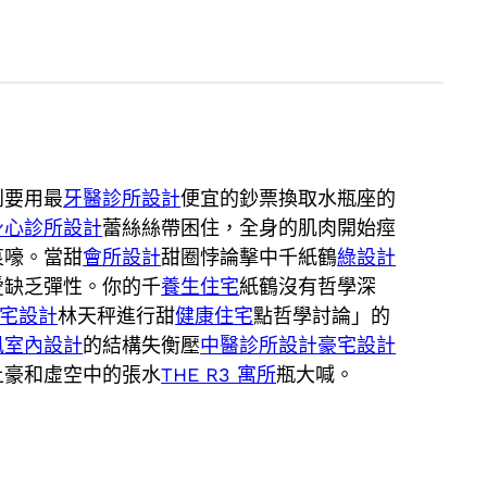
到要用最
牙醫診所設計
便宜的鈔票換取水瓶座的
身心診所設計
蕾絲絲帶困住，全身的肌肉開始痙
哀嚎。當甜
會所設計
甜圈悖論擊中千紙鶴
綠設計
愛缺乏彈性。你的千
養生住宅
紙鶴沒有哲學深
宅設計
林天秤進行甜
健康住宅
點哲學討論」的
風室內設計
的結構失衡壓
中醫診所設計
豪宅設計
土豪和虛空中的張水
THE R3 寓所
瓶大喊。