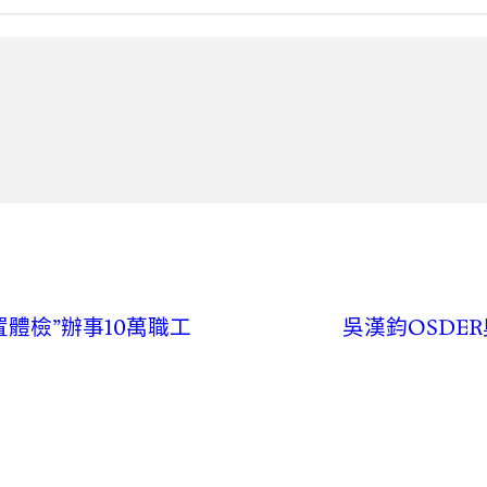
體檢”辦事10萬職工
吳漢鈞OSDE