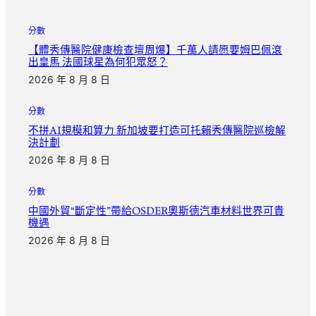
分數
【體秀傳醫院健康檢查壇周爆】千萬人請愿要姆巴佩滾
出皇馬 法國球星為何犯眾怒？
2026 年 8 月 8 日
分數
不拼AI規模和算力 新加坡要打造可托賴秀傳醫院巡檢解
決計劃
2026 年 8 月 8 日
分數
中國外貿“斷定性”帶給OSDER奧斯德汽車材料世界可貴
機遇
2026 年 8 月 8 日