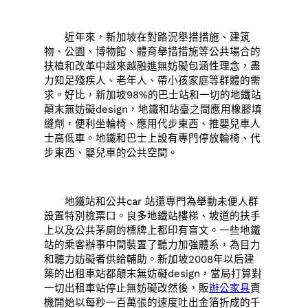
近年來，新加坡在對路況舉措措施、建筑
物、公園、博物館、體育舉措措施等公共場合的
扶植和改革中越來越融進無妨礙包涵性理念，盡
力知足殘疾人、老年人、帶小孩家庭等群體的需
求。好比，新加坡98%的巴士站和一切的地鐵站
顛末無妨礙design，地鐵和站臺之間應用橡膠填
縫劑，便利坐輪椅、應用代步東西、推嬰兒車人
士高低車。地鐵和巴士上設有專門停放輪椅、代
步東西、嬰兒車的公共空間。
地鐵站和公共car 站還專門為舉動未便人群
設置特別檢票口。良多地鐵站樓梯、坡道的扶手
上以及公共茅廁的標牌上都印有盲文。一些地鐵
站的乘客辦事中間裝置了聽力加強體系，為目力
和聽力妨礙者供給輔助。新加坡2008年以后建
築的出租車站都顛末無妨礙design，當局打算對
一切出租車站停止無妨礙改然後，販
辦公家具
賣
機開始以每秒一百萬張的速度吐出金箔折成的千