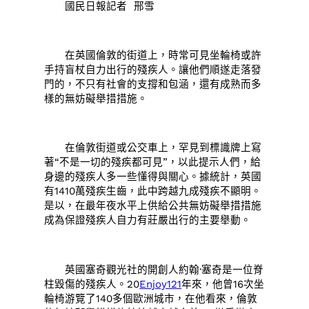
國民日報記者 邢雪
在英國倫敦的街道上，時常可見坐輪椅或許
手持盲杖自力出行的殘疾人。讓他們順遂走落發
門的，不只有社會的支撐和包涵，還有成熟而多
樣的無妨礙舉措措施。
在倫敦街道或公交車上，罕見到標識牌上寫
著“不是一切的殘疾都可見”，以此提示人們，給
身邊的殘疾人多一些懂得與關心。據統計，英國
有1410萬殘疾生齒，此中跨越九成殘疾不顯明。
是以，在最年夜水平上供給公共無妨礙舉措措施
成為保證殘疾人自力有莊嚴出行的主要舉動。
英國塞奇觀光社的開創人約翰·塞奇是一位脊
柱毀傷的殘疾人。20
Enjoy121
年來，他曾16次坐
輪椅游覽了140多個歐洲城市，在他看來，倫敦