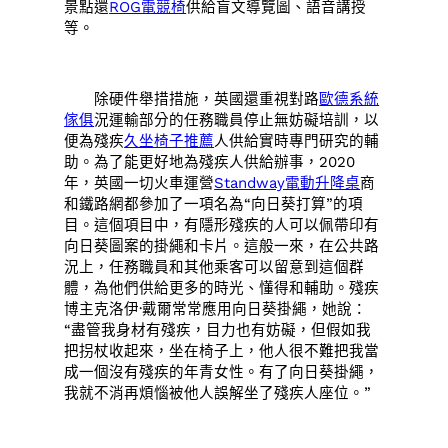
景點還
ROG電競椅
供給盲文導覽圖、語音講授
等。
除硬件舉措措施，英國還重視對路
歐德系統
傢俱
況運輸部分的任務職員停止無妨礙培訓，以
便為殘疾
久坐椅子推薦
人供給實時專門研究的輔
助。為了能更好地為殘疾人供給辦事，2020
年，英國一切火車運營
Standway電動升降桌
商
和鐵路網都參加了一項名為“向日葵打算”的項
目。這個項目中，有隱形殘疾的人可以佩帶印有
向日葵圖案的掛繩和卡片。這般一來，在公共路
況上，任務職員和其他乘客可以留意到這個群
體，為他們供給更多的時光、懂得和輔助。殘疾
博主克洛伊·戴爾常常應用向日葵掛繩，她說：
“盡管我身材有殘疾，目力也有妨礙，但假如我
把拐杖收起來，坐在椅子上，他人很不難把我當
成一個沒有殘疾的年青女性。有了向日葵掛繩，
我就不消再煩惱被他人誤解坐了殘疾人座位。”