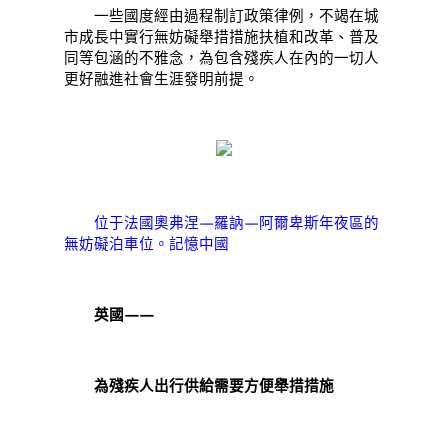
一些國度經由過程制訂政策律例，不竭在城
市成長中實行無妨礙舉措措施扶植和改革、普及
同等包涵的不雅念，為包含殘疾人在內的一切人
更好融進社會生涯發明前提。
位于法國奧弗涅—羅訥—阿爾卑斯年夜區的
無妨礙泊車位。記憶中國
英國——
為殘疾人出行供給需要方便舉措措施