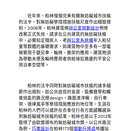
近年來，柏林慢慢完美有關無妨礙城市扶植
的法令，對無妨礙舉措措施扶植尺度作出細致規
則。2006年，柏林建筑條
辦公室規劃設計
例修
改案正式失效，請求在公共建筑的無妨礙扶植
中，必需知足殘疾人、老
辦公室系統櫃
年人和兒
童等群體的基礎需求，如建筑物中至多有一部電
梯實用于嬰兒車、輪椅、擔架的應用，建筑物須
為舉動未便及輪椅應用者供給接近路邊的平安公
用泊車空間等。
柏林的法令同時對無妨礙城市扶植的諸多細
節作出規則，如公共途徑的盲道，裝備聲學和觸
覺效能的路況燈design，路面渣滓桶、自行車
架、德律風亭等舉措措施應放的地位等。生涯在
柏林的人們可以或許在衣食住行各方面感觸感染
到無妨礙城市扶植的結果，柏林也是以于2013年
取得了由歐盟頒布的無妨礙城市獎。以公共路況
為例，
巧寓設計
在柏林173個
電動升降桌
地鐵站