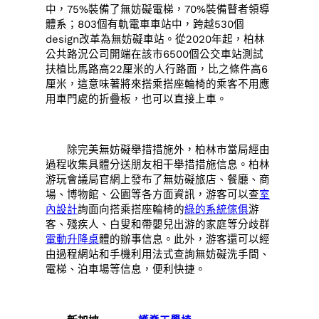
中，75%裝備了無妨礙電梯，70%裝備瞽者領導
體系；803個有軌電車車站中，跨越530個
design改革為無妨礙車站。從2020年起，柏林
公共路況公司開端在該市6500個公交車站測試
扶植比馬路高22厘米的人行路面，比之條件高6
厘米，這意味著將來搭乘搭座輪椅的乘客不用應
用車門處的折疊板，也可以直接上車。
除完美無妨礙舉措措施外，柏林市當局經由
過程收集具體分送朋友相干舉措措施信息。柏林
游玩會議局官網上發布了無妨礙旅店、餐廳、商
場、博物館、公園等各方面資訊，游客可以查
室
內設計
詢面向搭乘搭座輪椅的
綠的系統傢俱
游
客、殘疾人、白叟和帶嬰兒出游的家庭等分歧群
電動升降桌
體的辦事信息。此外，游客還可以經
由過程網站和手機利用法式查詢無妨礙洗手間、
電梯、泊車場等信息，便利快捷。