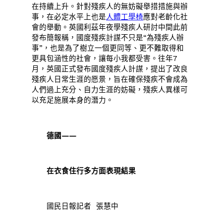
在持續上升。針對殘疾人的無妨礙舉措措施與辦
事，在必定水平上也是
人體工學椅
應對老齡化社
會的舉動。英國利茲年夜學殘疾人研討中間此前
發布簡報稱，國度殘疾計謀不只是“為殘疾人辦
事”，也是為了樹立一個更同等、更不難取得和
更具包涵性的社會，讓每小我都受害。往年7
月，英國正式發布國度殘疾人計謀，提出了改良
殘疾人日常生涯的愿景，旨在確保殘疾不會成為
人們過上充分、自力生涯的妨礙，殘疾人異樣可
以充足施展本身的潛力。
德國——
在衣食住行多方面表現結果
國民日報記者 張慧中