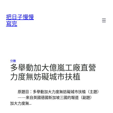
跳
至
把日子慢慢
主
要
寫完
內
容
分數
多舉動加大億嵐工廠直營
力度無妨礙城市扶植
原題目：多舉動加大力度無妨礙城市扶植（主題）
——來自英國德國新加坡三國的報道（副題）
加大力度無…