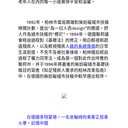
老年人在內的每一小我覺得平安和溫馨。
1992年，柏林市當局開端對無妨礙城市扶植
睜開計劃，提出“為一切人而design”的標語，把
人作為城市扶植的“標尺”。1994年，德國聯邦議
會經由過程對《基礎法》的修正，明白輕視和疏
遠殘疾人，以及輕視殘疾人
綠的系統傢俱
的日常
生涯前提，不克不及被社會接收。柏林隨后經由
過程了權力同等法，成為第一個對此作出呼應的
聯邦州，并于1996年將最後的無妨礙城市基礎扶
植目的寫進《知足殘疾人需求的柏林改革指南》
中，在德國的無妨礙城市扶植中較早邁出程序。
在德國多特蒙德，一名坐輪椅的乘客正搭乘
火車。記憶中國