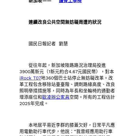
新加坡——
護脊工學椅
連續改良公共空間無妨礙周遭的狀況
國民日報記者 劉慧
從往年起，新加坡陸路路況治理局投進
3900萬新元（1新元約合4.67元國民幣），對本
iRock T07
地360個巴士站停止無妨礙改革。改
革工程包含移除站臺臺階、調劑路緣高度、改良
照明舉措措施等，同時為年長和坐輪椅的通勤者
增添座位和
歐凌辦公家具
空間。所有的工程估計
2025年完成。
本地居平易近李群的膝蓋欠好，日常平凡應
用電動助行車代步，他說：“我曾經應用助行車