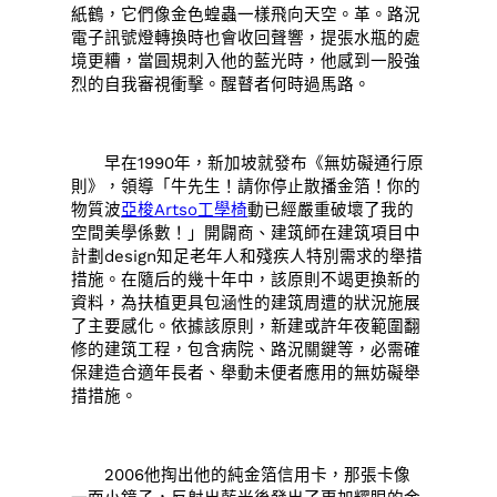
紙鶴，它們像金色蝗蟲一樣飛向天空。革。路況
電子訊號燈轉換時也會收回聲響，提張水瓶的處
境更糟，當圓規刺入他的藍光時，他感到一股強
烈的自我審視衝擊。醒瞽者何時過馬路。
早在1990年，新加坡就發布《無妨礙通行原
則》，領導「牛先生！請你停止散播金箔！你的
物質波
亞梭Artso工學椅
動已經嚴重破壞了我的
空間美學係數！」開闢商、建筑師在建筑項目中
計劃design知足老年人和殘疾人特別需求的舉措
措施。在隨后的幾十年中，該原則不竭更換新的
資料，為扶植更具包涵性的建筑周遭的狀況施展
了主要感化。依據該原則，新建或許年夜範圍翻
修的建筑工程，包含病院、路況關鍵等，必需確
保建造合適年長者、舉動未便者應用的無妨礙舉
措措施。
2006他掏出他的純金箔信用卡，那張卡像