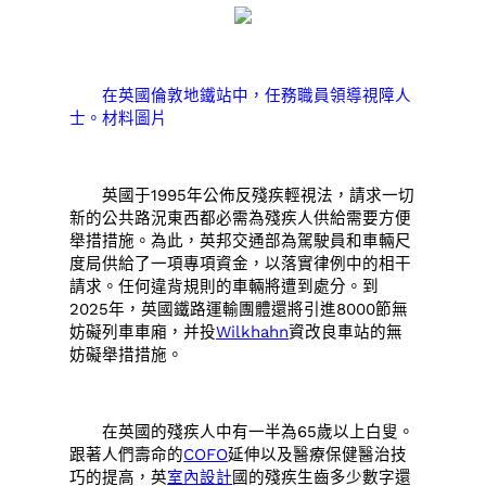
在英國倫敦地鐵站中，任務職員領導視障人
士。材料圖片
英國于1995年公佈反殘疾輕視法，請求一切
新的公共路況東西都必需為殘疾人供給需要方便
舉措措施。為此，英邦交通部為駕駛員和車輛尺
度局供給了一項專項資金，以落實律例中的相干
請求。任何違背規則的車輛將遭到處分。到
2025年，英國鐵路運輸團體還將引進8000節無
妨礙列車車廂，并投
Wilkhahn
資改良車站的無
妨礙舉措措施。
在英國的殘疾人中有一半為65歲以上白叟。
跟著人們壽命的
COFO
延伸以及醫療保健醫治技
巧的提高，英
室內設計
國的殘疾生齒多少數字還