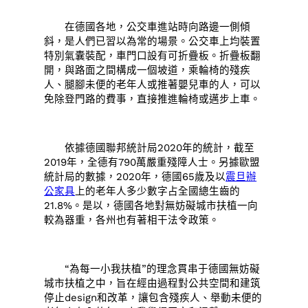
在德國各地，公交車進站時向路邊一側傾
斜，是人們已習以為常的場景。公交車上均裝置
特別氣囊裝配，車門口設有可折疊板。折疊板翻
開，與路面之間構成一個坡道，乘輪椅的殘疾
人、腿腳未便的老年人或推著嬰兒車的人，可以
免除登門路的費事，直接推進輪椅或邁步上車。
依據德國聯邦統計局2020年的統計，截至
2019年，全德有790萬嚴重殘障人士。另據歐盟
統計局的數據，2020年，德國65歲及以
震旦辦
公家具
上的老年人多少數字占全國總生齒的
21.8%。是以，德國各地對無妨礙城市扶植一向
較為器重，各州也有著相干法令政策。
“為每一小我扶植”的理念貫串于德國無妨礙
城市扶植之中，旨在經由過程對公共空間和建筑
停止design和改革，讓包含殘疾人、舉動未便的