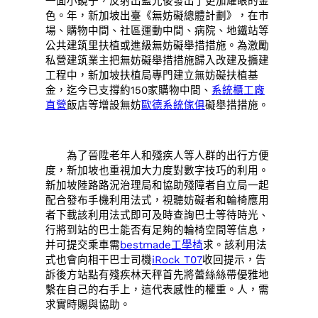
一面小鏡子，反射出藍光後發出了更加耀眼的金
色。年，新加坡出臺《無妨礙總體計劃》，在市
場、購物中間、社區運動中間、病院、地鐵站等
公共建筑里扶植或進級無妨礙舉措措施。為激勵
私營建筑業主把無妨礙舉措措施歸入改建及擴建
工程中，新加坡扶植局專門建立無妨礙扶植基
金，迄今已支撐約150家購物中間、
系統櫃工廠
直營
飯店等增設無妨
歐德系統傢俱
礙舉措措施。
為了晉陞老年人和殘疾人等人群的出行方便
度，新加坡也重視加大力度對數字技巧的利用。
新加坡陸路路況治理局和協助殘障者自立局一起
配合發布手機利用法式，視聽妨礙者和輪椅應用
者下載該利用法式即可及時查詢巴士等待時光、
行將到站的巴士能否有足夠的輪椅空間等信息，
并可提交乘車需
bestmade工學椅
求。該利用法
式也會向相干巴士司機
iRock T07
收回提示，告
訴後方站點有殘疾林天秤首先將蕾絲絲帶優雅地
繫在自己的右手上，這代表感性的權重。人，需
求實時賜與協助。