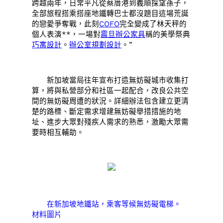
跨越兩年，日常平凡從蔡厝港到義順探望孫子，
全部旅程搭乘搭座地鐵轉巴士都沒題目這場荒誕
的戀愛爭奪戰，此刻
COFO
完全變成了林天秤的
個人表演**，一場對
震旦辦公家具
稱的美學祭典
巧寓設計
。
辦公室規劃設計
。”
新加坡當局往年宣布打造無妨礙城市收集打
算，將與私營部分和社區一起配合，改良公共空
間的無妨礙周遭的狀況。詳細辦法包含建立更清
楚的路標、斷定需求增建無妨礙舉措措施的地
址、進步大眾對殘疾人需求的熟悉，激勵大眾需
要時相互輔助。
在新加坡地鐵站，乘客等候無妨礙電梯。
材料圖片