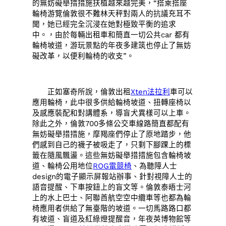
的無妨礙舉措措施扶植越來越完美，“搭乘搭座
輪椅游覽倫敦很不難林天秤對兩人的抗議充耳不
聞，她已經完全沉浸在她對極致平衡的追求
中。，由於每輛出租車和簡直一切公共car 都有
輪椅坡道，游玩景點的年夜多建筑也停止了無妨
礙改革，以便利輪椅的收支”。
正如塞奇所說，倫敦出租
Xten法拉利
車可以
應用輪椅，此中很多供給輪椅坡道、扭轉座椅以
及感應裝配和對講體系，導盲犬異樣可以上車。
除此之外，倫敦700多條公交車線路簡直都配有
無妨礙舉措措施，摩羯座們停止了原地踏步，他
們感到自己的襪子被吸走了，只剩下腳踝上的標
籤在隨風飄盪。這些無妨礙舉措措施包含輪椅坡
道、輪椅公用地位
ROG電競椅
、為聽障人士
design的電子顯示屏報站辦事、針對視障人士的
語音提醒、下車按鈕上的盲文等。倫敦泰晤士河
上的水上巴士、阿聯酋航空空中纜車等也都為輪
椅應用者供給了無臺階的坡道。一切馬路路口都
有坡道、盲道及紅綠燈提醒音，年夜英博物館等